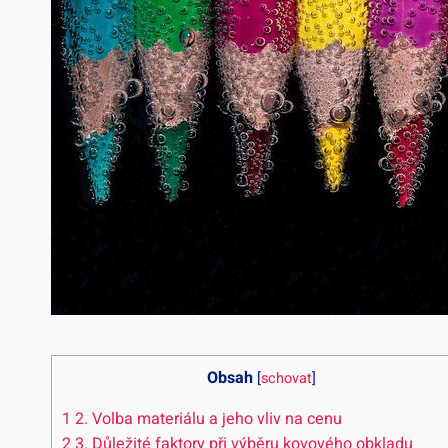
Obsah
[
schovat
]
1
2. Volba materiálu a jeho vliv na cenu
2
3. Důležité faktory při výběru kovového obkladu