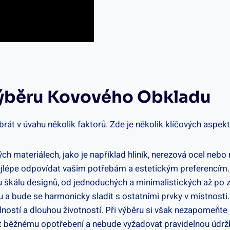
 Výběru Kovového Obkladu
rát v úvahu několik faktorů. Zde je několik klíčových aspektů
ých materiálech, jako je například hliník, nerezová ocel nebo
nejlépe odpovídat vašim potřebám a estetickým preferencím.
u škálu designů, od jednoduchých a minimalistických až po 
 a bude se harmonicky sladit s ostatními prvky v místnosti.
stí a dlouhou životností. Při výběru si však nezapomeňte o
at běžnému opotřebení a nebude vyžadovat pravidelnou údrž