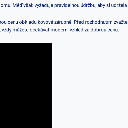
mu. Měď však vyžaduje pravidelnou údržbu, aby si udržela s
čnou cenu obkladu kovové zárubně. Před rozhodnutím zvažte
te, vždy můžete očekávat moderní vzhled za dobrou cenu.