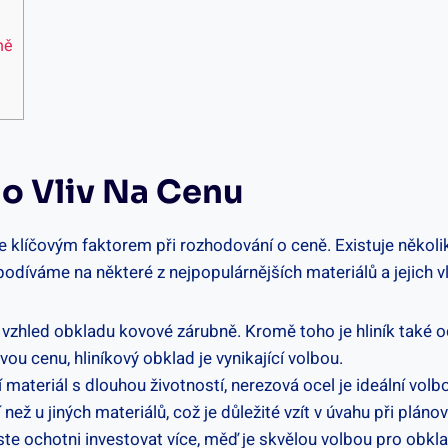
ně
ho Vliv Na Cenu
 klíčovým faktorem při rozhodování o ceně. Existuje několik
odíváme na některé z nejpopulárnějších materiálů a jejich vl
ní vzhled obkladu kovové zárubně. Kromě toho je hliník také
ou cenu, hliníkový obklad je vynikající volbou.
 materiál s dlouhou životností, nerezová ocel je ideální volb
ež u jiných materiálů, což je důležité vzít v úvahu při pláno
te ochotni investovat více, měď je skvělou volbou pro obklad