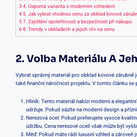
3
4. Úsporná varianta s moderním vzhledem
4
5. Jak vybrat vhodnou cenu za obklad kovové zárub
5
7. Zajištění spolehlivosti a bezpečnosti při nákupu
6
8. Trendy v obkladech a jejich vliv na cenu
2. Volba Materiálu A Je
Vybrat správný materiál pro obklad kovové zárubně je
také finanční náročnost projektu. V tomto článku se p
Hliník: Tento materiál nabízí moderní a elegant
udržuje. Pokud sázíte na moderní design a přízniv
Nerezová ocel: Pokud preferujete vysoce kvalitní
údržbu. Cena nerezové oceli však může být vyšší n
Měď: Pokud máte rádi luxusní vzhled a zároveň js