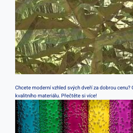
Chcete moderní vzhled svých dveří za dobrou cenu? 
kvalitního materiálu. Přečtěte si více!