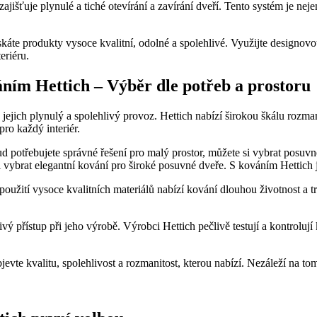
zajišťuje plynulé a tiché otevírání a zavírání dveří. Tento systém je neje
skáte produkty vysoce kvalitní, odolné a spolehlivé. Využijte designovou
eriéru.
ním Hettich – Výběr dle potřeb a prostoru
ejich plynulý a spolehlivý provoz. Hettich nabízí širokou škálu rozma
ro každý interiér.
d potřebujete správné řešení pro malý prostor, můžete si vybrat posuvn
si vybrat elegantní kování pro široké posuvné dveře. S kováním Hettic
 použití vysoce kvalitních materiálů nabízí kování dlouhou životnost a 
vý přístup při jeho výrobě. Výrobci Hettich pečlivě testují a kontrolují 
vte kvalitu, spolehlivost a rozmanitost, kterou nabízí. Nezáleží na to