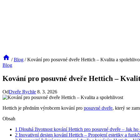
/
Blog
/
Kování pro posuvné dveře Hettich – Kvalita a spolehlivo
Blog
Kování pro posuvné dveře Hettich – Kvalit
Od
Dveře Rychle
8. 3. 2026
Hettich je předním výrobcem kování pro
posuvné dveře
, který se zam
Obsah
1
Dlouhá životnost kování Hettich pro posuvné dveře – Jak ho
2
Inovativní design kování Hettich – Propojení estetiky a funkč