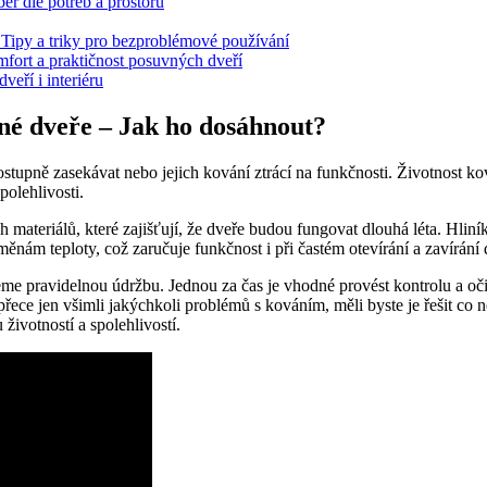
r dle potřeb a prostoru
Tipy a triky pro bezproblémové používání
mfort a praktičnost posuvných dveří
eří i interiéru
né dveře – Jak ho dosáhnout?
ostupně zasekávat nebo jejich kování ztrácí na funkčnosti. Životnost k
polehlivosti.
materiálů, které zajišťují, že dveře budou fungovat dlouhá léta. Hliník
ěnám teploty, což zaručuje funkčnost i při častém otevírání a zavírání 
eme pravidelnou údržbu. Jednou za čas je vhodné provést kontrolu a oči
přece jen všimli jakýchkoli problémů s kováním, měli byste je řešit co n
ivotností a spolehlivostí.