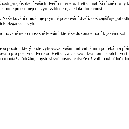
ti přizpůsobení vašich dveří i interiéru. Hettich nabízí různé druhy 
ás bude potěšit nejen svým vzhledem, ale také funkčností.
 Naše kování umožňuje plynulé posouvání dveří, což zajišťuje pohodln
ek elegance a stylu.
omované nebo mosazné kování, které se dokonale hodí k jakémukoli int
e si prostor, který bude vyhovovat vašim individuálním potřebám a přání
kování pro posuvné dveře od Hettich, a jak svou kvalitou a spolehlivos
u montáž a údržbu, abyste si své posuvné dveře užívali maximálně dlouh