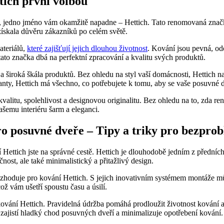
tich první volbou
, jedno jméno vám okamžitě napadne – Hettich. Tato renomovaná značka
získala důvěru zákazníků po celém světě.
ateriálů,
které zajišťují jejich dlouhou životnost
. Kování jsou pevná, od
ato značka dbá na perfektní zpracování a kvalitu svých produktů.
gn a široká škála produktů. Bez ohledu na styl vaší domácnosti, Hettich
arianty, Hettich má všechno, co potřebujete k tomu, aby se vaše posuvn
alitu, spolehlivost a designovou originalitu. Bez ohledu na to, zda ren
šemu interiéru šarm a eleganci.
o posuvné dveře – Tipy a triky pro bezpro
Hettich jste na správné cestě. Hettich je dlouhodobě jedním z předníc
nost, ale také minimalistický a přitažlivý design.
ozhoduje pro kování Hettich. S jejich inovativním systémem montáže m
ož vám ušetří spoustu času a úsilí.
vání Hettich. Pravidelná údržba pomáhá prodloužit životnost kování a 
zajistí hladký chod posuvných dveří a minimalizuje opotřebení kování.