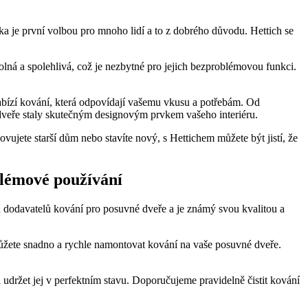
 je první volbou pro mnoho lidí a to z dobrého důvodu. Hettich se
olná a spolehlivá, což je nezbytné pro jejich bezproblémovou funkci.
 nabízí kování, která odpovídají vašemu vkusu a potřebám. Od
é dveře staly skutečným designovým prvkem vašeho interiéru.
ovujete starší dům nebo stavíte nový, s Hettichem můžete být jistí, že
blémové používání
h dodavatelů kování pro posuvné dveře a je známý svou kvalitou a
ůžete snadno a rychle namontovat kování na vaše posuvné dveře.
udržet jej v perfektním stavu. Doporučujeme pravidelně čistit kování