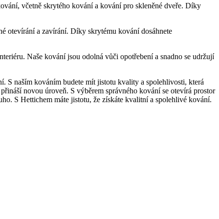
kování, včetně skrytého kování a kování pro skleněné dveře. Díky
é otevírání a zavírání. Díky skrytému kování dosáhnete
eriéru. Naše kování jsou odolná vůči opotřebení a snadno se udržují
. S naším kováním budete mít jistotu kvality a spolehlivosti, která
tí přináší novou úroveň. S výběrem správného kování se otevírá prostor
o. S Hettichem máte jistotu, že získáte kvalitní a spolehlivé kování.