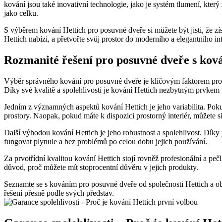
kování jsou také inovativní technologie, jako je systém tlumení, který 
jako celku.
S výběrem kování Hettich pro posuvné dveře si můžete být jisti, že zí
Hettich nabízí, a přetvořte svůj prostor do moderního a elegantního int
Rozmanité řešení pro posuvné dveře s ková
Výběr správného kování pro posuvné dveře je klíčovým faktorem pro j
Díky své kvalitě a spolehlivosti je kování Hettich nezbytným prvkem p
Jedním z významných aspektů kování Hettich je jeho variabilita. Poku
prostory. Naopak, pokud máte k dispozici prostorný interiér, můžete 
Další výhodou kování Hettich je jeho robustnost a spolehlivost. Díky
fungovat plynule a bez problémů po celou dobu jejich používání.
Za prvotřídní kvalitou kování Hettich stojí rovněž profesionální a pečli
důvod, proč můžete mít stoprocentní důvěru v jejich produkty.
Seznamte se s kováním pro posuvné dveře od společnosti Hettich a obje
řešení přesně podle svých představ.