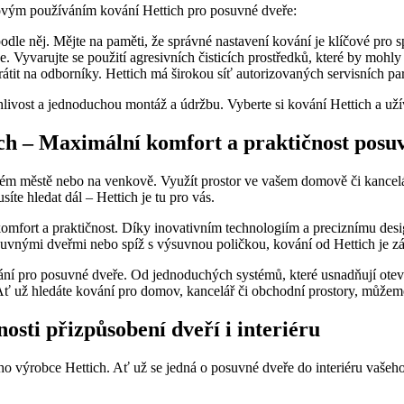
ovým používáním kování Hettich pro posuvné dveře:
 podle něj. Mějte na paměti, že správné nastavení kování je klíčové pr
je. Vyvarujte se použití agresivních čisticích prostředků, které by mohl
átit na odborníky. Hettich má širokou síť autorizovaných servisních p
livost a jednoduchou montáž a údržbu. Vyberte si kování Hettich a už
ich – Maximální komfort a praktičnost posu
 velkém městě nebo na venkově. Využít prostor ve vašem domově či kance
te hledat dál – Hettich je tu pro vás.
fort a praktičnost. Díky inovativním technologiím a preciznímu desig
osuvnými dveřmi nebo spíž s výsuvnou poličkou, kování od Hettich je zár
ní pro posuvné dveře. Od jednoduchých systémů, které usnadňují otevír
 Ať už hledáte kování pro domov, kancelář či obchodní prostory, můžem
sti přizpůsobení dveří i interiéru
ho výrobce Hettich. Ať už se jedná o posuvné dveře do interiéru vaše