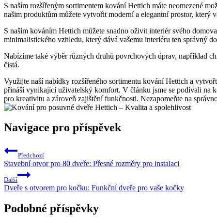
S naším rozšířeným sortimentem kování Hettich máte neomezené možnos
našim produktům můžete vytvořit moderní a elegantní prostor, který v
S naším kováním Hettich můžete snadno oživit interiér svého domova.
minimalistického vzhledu, který dává vašemu interiéru ten správný dot
Nabízíme také výběr různých druhů povrchových úprav, například chr
čistá.
Využijte naší nabídky rozšířeného sortimentu kování Hettich a vytvořt
přináší vynikající uživatelský komfort. V článku jsme se podívali na 
pro kreativitu a zároveň zajištění funkčnosti. Nezapomeňte na správno
Navigace pro příspěvek
Předchozí
Stavební otvor pro 80 dveře: Přesné rozměry pro instalaci
Další
Dveře s otvorem pro kočku: Funkční dveře pro vaše kočky
Podobné příspěvky