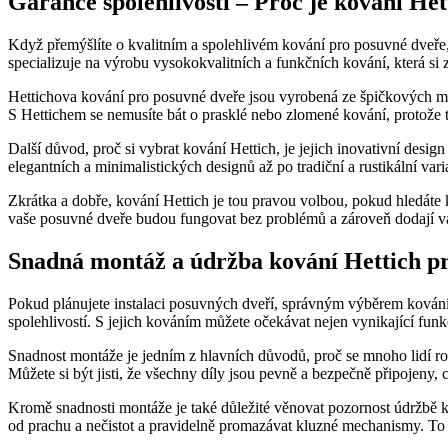
Garance spolehlivosti – Proč je kování Het
Když přemýšlíte o kvalitním a spolehlivém kování pro posuvné dveře
specializuje na výrobu vysokokvalitních a funkčních kování, která si 
Hettichova kování pro posuvné dveře jsou vyrobená ze špičkových m
S Hettichem se nemusíte bát o prasklé nebo zlomené kování, protože t
Další důvod, proč si vybrat kování Hettich, je jejich inovativní desi
elegantních a minimalistických designů až po tradiční a rustikální v
Zkrátka a dobře, kování Hettich je tou pravou volbou, pokud hledáte kv
vaše posuvné dveře budou fungovat bez problémů a zároveň dodají va
Snadná montáž a údržba kování Hettich pr
Pokud plánujete instalaci posuvných dveří, správným výběrem kování 
spolehlivostí. S jejich kováním můžete očekávat nejen vynikající funkč
Snadnost montáže je jedním z hlavních důvodů, proč se mnoho lidí r
Můžete si být jisti, že všechny díly jsou pevně a bezpečně připojeny, c
Kromě snadnosti montáže je také důležité věnovat pozornost údržbě ko
od prachu a nečistot a pravidelně promazávat kluzné mechanismy. To 