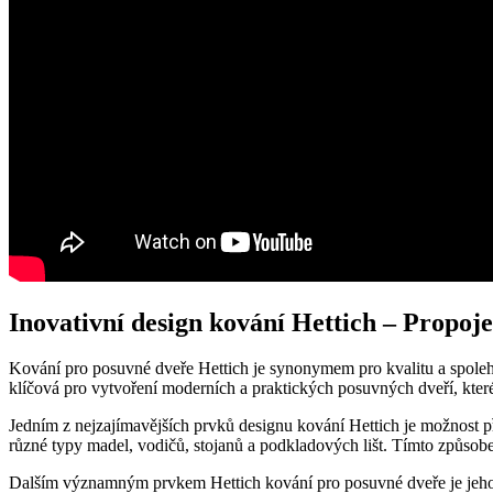
Inovativní design kování Hettich – Propoje
Kování pro posuvné dveře Hettich je synonymem pro kvalitu a spolehli
klíčová pro vytvoření moderních a praktických posuvných dveří, které p
Jedním z nejzajímavějších prvků designu kování Hettich je možnost př
různé typy madel, vodičů, stojanů a podkladových lišt. Tímto způsobem
Dalším významným prvkem Hettich kování pro posuvné dveře je jeho 