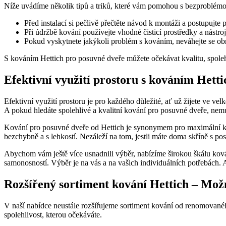
Níže uvádíme několik tipů a triků, které vám pomohou s bezproblém
Před instalací si pečlivě přečtěte návod k montáži a postupujte
Při údržbě kování používejte vhodné čisticí prostředky a nástro
Pokud vyskytnete jakýkoli problém s kováním, neváhejte se obr
S kováním Hettich pro posuvné dveře můžete očekávat kvalitu, spoleh
Efektivní využití prostoru s kováním Hett
Efektivní využití prostoru je pro každého důležité, ať už žijete ve
A pokud hledáte spolehlivé a kvalitní kování pro posuvné dveře, nemusí
Kování pro posuvné dveře od Hettich je synonymem pro maximální kom
bezchybně a s lehkostí. Nezáleží na tom, jestli máte doma skříně s p
Abychom vám ještě více usnadnili výběr, nabízíme širokou škálu ková
samonosností. Výběr je na vás a na vašich individuálních potřebách.
Rozšířený sortiment kování Hettich – Možno
V naší nabídce neustále rozšiřujeme sortiment kování od renomované
spolehlivost, kterou očekáváte.