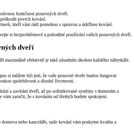
o správnou funkčnost posuvných dveří.
y poškodit povrch kování.
artnerů, kteří vám rádi pomohou s opravou a údržbou kování.
ívejte si bezproblémové a pohodlné používání vašich posuvných dveří.
vných dveří
láři maximálně efektivně je také zásadním úkolem každého nábytkáře.
nu si můžete být jisti, že vaše posuvné dveře budou fungovat
ukou spolehlivosti a dlouhé životnosti.
ání a zavírání dveří, až po sofistikované systémy s tlumením a
e vám zaručit, že s kováním od Hettich budete spokojeni.
ho domova nebo kanceláře, naše kování vám poskytne kvalitu a