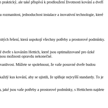
n praktický, ale také přispívá k prodloužení životnosti kování a dveří
 rozmanitost, jednoduchost instalace a inovativní technologie, které
nitých řešení, která uspokojí všechny potřeby a prostorové podmínky.
é dveře s kováním Hettich, které jsou optimalizované pro úzké
h jsou možnosti opravdu nekonečné.
trvanlivost. Můžete se spolehnout, že vaše posuvné dveře budou
každý kus kování, aby se ujistili, že splňuje nejvyšší standardy. To je
m, jaké jsou vaše potřeby a prostorové podmínky, s Hettichem najdete