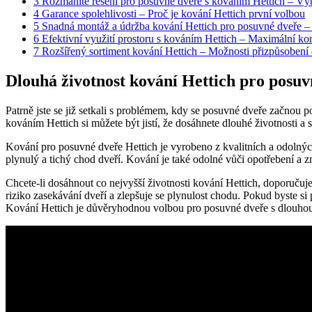
3
Rozmanité řešení pro posuvné dveře s kováním Hettich – Výbě
4
Garance spolehlivosti – Proč je kování Hettich první volbou
5
Snadná montáž a údržba kování Hettich pro posuvné dveře – 
6
Efektivní využití prostoru s kováním Hettich – Maximální ko
7
Rozšířený sortiment kování Hettich – Možnosti přizpůsobení dv
Dlouhá životnost kování Hettich pro posuv
Patrně jste se již setkali s problémem, kdy se posuvné dveře začnou p
kováním Hettich si můžete být jistí, že dosáhnete dlouhé životnosti a s
Kování pro posuvné dveře Hettich je vyrobeno z kvalitních a odolných 
plynulý a tichý chod dveří. Kování je také odolné vůči opotřebení a zm
Chcete-li dosáhnout co nejvyšší životnosti kování Hettich, doporučuj
riziko zasekávání dveří a zlepšuje se plynulost chodu. Pokud byste si 
Kování Hettich je důvěryhodnou volbou pro posuvné dveře s dlouhou ž