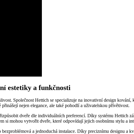
ní estetiky a funkčnosti
vost. Společnost Hettich se specializuje na inovativní design kování, k
řinášejí nejen elegance, ale také pohodlí a uživatelskou přívětivost.
izpůsobit dveře dle individuálních preferencí. Díky systému Hettich z
 si mohou vytvořit dveře, které odpovídají jejich osobnímu stylu a int
bezproblémová a jednoduchá instalace. Díky preciznímu designu a kva