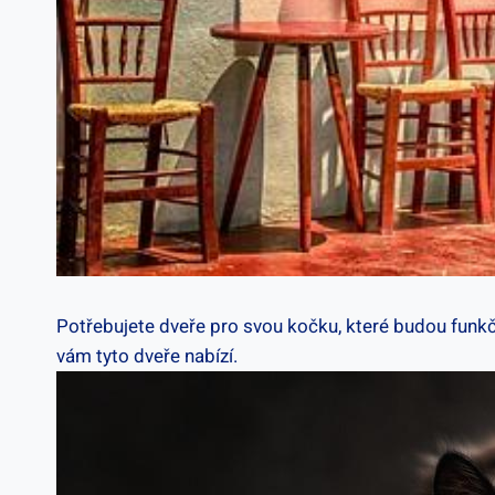
Potřebujete dveře pro svou kočku, které budou funkčn
vám tyto dveře nabízí.