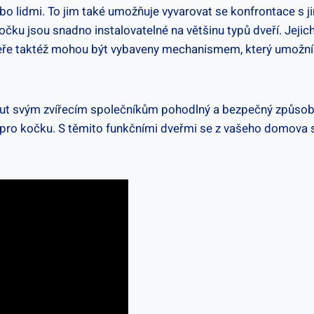
bo lidmi. To jim také umožňuje vyvarovat se konfrontace s ji
ku jsou snadno instalovatelné na většinu typů dveří. Jejich
eře taktéž mohou být vybaveny mechanismem, který umožní j
t svým zvířecím společníkům pohodlný a bezpečný způsob, 
í pro kočku. S těmito funkčními dveřmi se z vašeho domova s