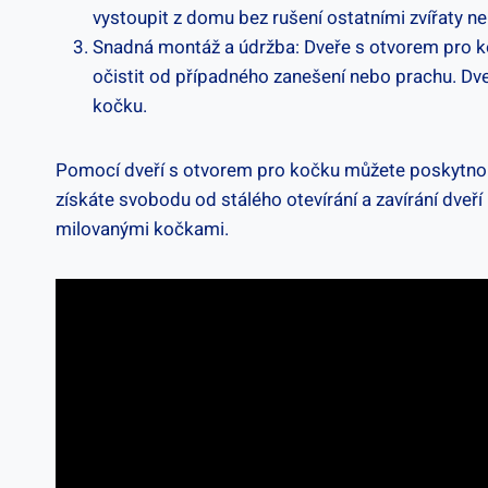
vystoupit z domu bez rušení ostatními zvířaty ne
Snadná montáž a údržba: Dveře s otvorem pro koč
očistit od případného zanešení nebo prachu. Dv
kočku.
Pomocí dveří s otvorem pro kočku můžete poskytnou
získáte svobodu od stálého otevírání a zavírání dveř
milovanými kočkami.