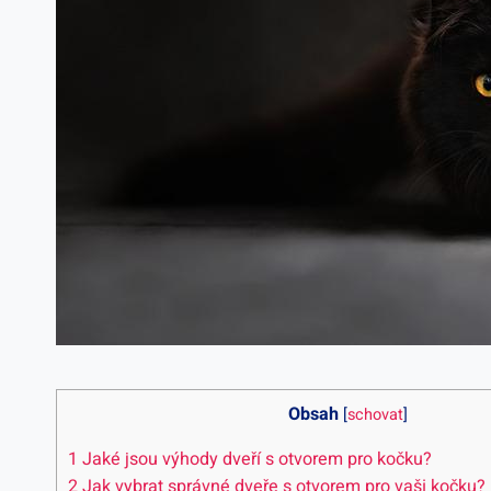
Obsah
[
schovat
]
1
Jaké jsou výhody dveří s otvorem pro kočku?
2
Jak vybrat správné dveře s otvorem pro vaši kočku?