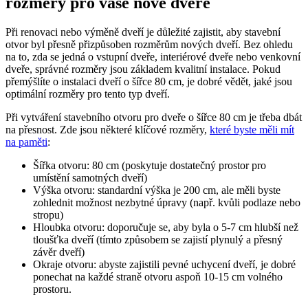
rozměry pro vaše nové dveře
Při renovaci nebo výměně dveří je důležité zajistit, aby stavební
otvor byl přesně přizpůsoben rozměrům nových dveří. Bez ohledu
na to, zda se jedná o vstupní dveře, interiérové dveře nebo venkovní
dveře, správné rozměry jsou základem kvalitní instalace. Pokud
přemýšlíte o instalaci dveří o šířce 80 cm, je dobré vědět, jaké jsou
optimální rozměry pro tento typ dveří.
Při vytváření stavebního otvoru pro dveře o šířce 80 cm je třeba dbát
na přesnost. Zde jsou některé klíčové rozměry,
které byste měli mít
na paměti
:
Šířka otvoru: 80 cm (poskytuje dostatečný prostor pro
umístění samotných dveří)
Výška otvoru: standardní výška je 200 cm, ale měli byste
zohlednit možnost nezbytné úpravy (např. kvůli podlaze nebo
stropu)
Hloubka otvoru: doporučuje se, aby byla o 5-7 cm hlubší než
tloušťka dveří (tímto způsobem se zajistí plynulý a přesný
závěr dveří)
Okraje otvoru: abyste zajistili pevné uchycení dveří, je dobré
ponechat na každé straně otvoru aspoň 10-15 cm volného
prostoru.