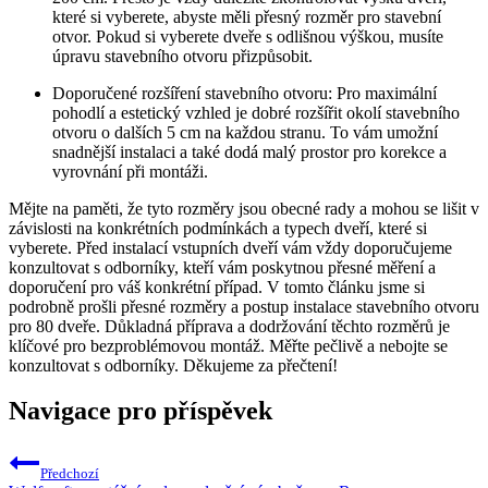
které si vyberete, abyste měli přesný rozměr pro stavební
otvor. Pokud si vyberete dveře s odlišnou výškou, musíte
úpravu stavebního otvoru přizpůsobit.
Doporučené rozšíření stavebního otvoru: Pro maximální
pohodlí a estetický vzhled je dobré rozšířit okolí stavebního
otvoru o dalších 5 cm na každou stranu. To vám umožní
snadnější instalaci a také dodá malý prostor pro korekce a
vyrovnání při montáži.
Mějte na paměti, že tyto rozměry jsou obecné rady a mohou se lišit v
závislosti na konkrétních podmínkách a typech dveří, které si
vyberete. Před instalací vstupních dveří vám vždy doporučujeme
konzultovat s odborníky, kteří vám poskytnou přesné měření a
doporučení pro váš konkrétní případ. V tomto článku jsme si
podrobně prošli přesné rozměry a postup instalace stavebního otvoru
pro 80 dveře. Důkladná příprava a dodržování těchto rozměrů je
klíčové pro bezproblémovou montáž. Měřte pečlivě a nebojte se
konzultovat s odborníky. Děkujeme za přečtení!
Navigace pro příspěvek
Předchozí