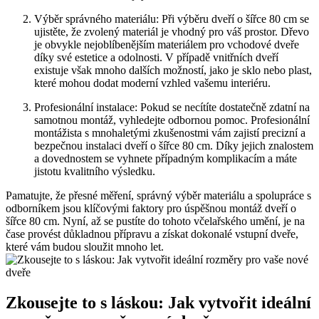
Výběr správného materiálu: Při výběru dveří o šířce 80 cm se
ujistěte, že zvolený materiál je vhodný pro váš prostor. Dřevo
je obvykle nejoblíbenějším materiálem pro vchodové dveře
díky své estetice a odolnosti. V případě vnitřních dveří
existuje však mnoho dalších možností, jako je sklo nebo plast,
které mohou dodat moderní vzhled vašemu interiéru.
Profesionální instalace: Pokud se necítíte dostatečně zdatní na
samotnou montáž, vyhledejte odbornou pomoc. Profesionální
montážista s mnohaletými zkušenostmi vám zajistí precizní a
bezpečnou instalaci dveří o šířce 80 cm. Díky jejich znalostem
a dovednostem se vyhnete případným komplikacím a máte
jistotu kvalitního výsledku.
Pamatujte, že přesné měření, správný výběr materiálu a spolupráce s
odborníkem jsou klíčovými faktory pro úspěšnou montáž dveří o
šířce 80 cm. Nyní, až se pustíte do tohoto včelařského umění, je na
čase provést důkladnou přípravu a získat dokonalé vstupní dveře,
které vám budou sloužit mnoho let.
Zkousejte to s láskou: Jak vytvořit ideální