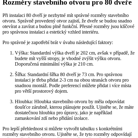
Rozměry stavebního otvoru pro 80 dveře
Při instalaci 80 dveří je nezbytné mít správné rozměry stavebního
otvoru. Správně provedený otvor zajistí, že dveře se budou snadno
otevírat a zavírat a budou plně funkční. Přesné rozměry jsou klíčové
pro správnou instalaci a estetický vzhled interiéru.
Pro správné je zapotřebí brát v úvahu následující faktory:
Výška: Standardní výška dveří je 202 cm, avšak v případě, že
budete mít vyšší stropy, je vhodné zvýšit výšku otvoru.
Doporučená minimální výška je 210 cm.
Šířka: Standardní šířka 80 dveří je 73 cm. Pro správnou
instalaci je třeba přidat 2-3 cm na obou stranách otvoru pro
snadnou montáž. Podle preferencí můžete přidat i více místa
pro větší prostorový dojem.
Hloubka: Hloubka stavebního otvoru by měla odpovídat
tloušťce zárubně, kterou plánujete použít. Ujistěte se, že máte
dostatečnou hloubku pro úpravy, jako je například
zamaskování zdí nebo přidání izolace.
Pro lepší přehlednost si můžete vytvořit tabulku s konkrétními
rozměry stavebního otvoru. Ujistěte se, že tyto rozměry odpovídají