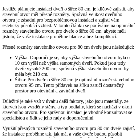
Jestliže plánujete instalaci dveří o šířce 80 cm, je klíčové zajistit, aby
stavební otvor měl přesné rozměry. Správná velikost dveřního
otvoru je zásadní pro bezproblémovou instalaci a zajistí vám
esteticky působící vzhled. V tomto článku se podíváme na optimální
rozměry stavebního otvoru pro dveře o šířce 80 cm, abyste měli
jistotu, že vaše instalace proběhne hladce a bez komplikací.
Přesné rozměry stavebního otvoru pro 80 cm dveře jsou následující:
Výška: Doporučuje se, aby výška stavebního otvoru byla o
10 cm vyšší než výška samotných dveří. Pokud jsou tedy
dveře vysoké 200 cm, správná výška stavebního otvoru by
měla být 210 cm.
Šířka: Pro dveře o šířce 80 cm je optimální rozměr stavebního
otvoru 95 cm. Tento přídavek na šířku zaručí dostatečný
prostor pro otevírání a zavírání dveří.
Důležité je také vzít v úvahu další faktory, jako jsou materiály, ze
kterých jsou vyzděny stěny, a typ podlahy, která se nachází v okolí
stavebního otvoru. Pro správnou instalaci je vhodné konzultovat se
specialistou a řídit se jeho rady a doporučeními.
Využití přesných rozměrů stavebního otvoru pro 80 cm dveře zajistí,
že instalace proběhne tak, jak má, a vaše dveře budou působit