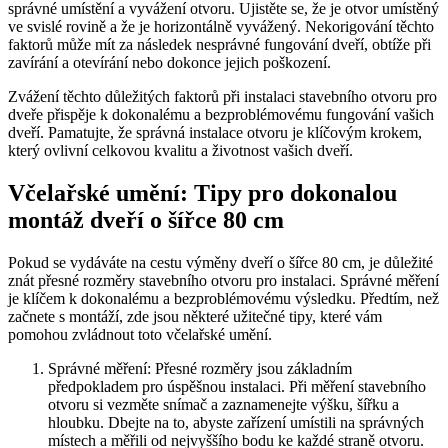
správné umístění a vyvážení otvoru. Ujistěte se, že je otvor umístěný
ve svislé rovině a že je horizontálně vyvážený. Nekorigování těchto
faktorů může mít za následek nesprávné fungování dveří, obtíže při
zavírání a otevírání nebo dokonce jejich poškození.
Zvážení těchto důležitých faktorů při instalaci stavebního otvoru pro
dveře přispěje k dokonalému a bezproblémovému fungování vašich
dveří. Pamatujte, že správná instalace otvoru je klíčovým krokem,
který ovlivní celkovou kvalitu a životnost vašich dveří.
Včelařské umění: Tipy pro dokonalou
montáž dveří o šířce 80 cm
Pokud se vydáváte na cestu výměny dveří o šířce 80 cm, je důležité
znát přesné rozměry stavebního otvoru pro instalaci. Správné měření
je klíčem k dokonalému a bezproblémovému výsledku. Předtím, než
začnete s montáží, zde jsou některé užitečné tipy, které vám
pomohou zvládnout toto včelařské umění.
Správné měření: Přesné rozměry jsou základním
předpokladem pro úspěšnou instalaci. Při měření stavebního
otvoru si vezměte snímač a zaznamenejte výšku, šířku a
hloubku. Dbejte na to, abyste zařízení umístili na správných
místech a měřili od nejvyššího bodu ke každé straně otvoru.