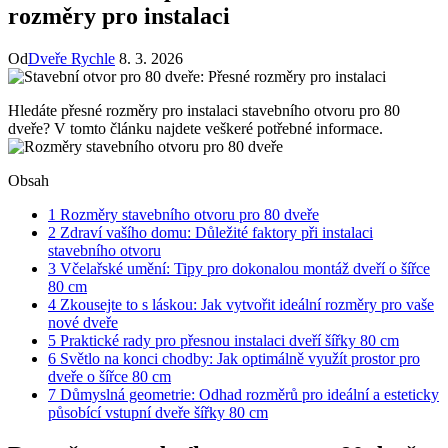
rozměry pro instalaci
Od
Dveře Rychle
8. 3. 2026
Hledáte přesné rozměry pro instalaci stavebního otvoru pro 80
dveře? V tomto článku najdete veškeré potřebné informace.
Obsah
1
Rozměry stavebního otvoru pro 80 dveře
2
Zdraví vašího domu: Důležité faktory při instalaci
stavebního otvoru
3
Včelařské umění: Tipy pro dokonalou montáž dveří o šířce
80 cm
4
Zkousejte to s láskou: Jak vytvořit ideální rozměry pro vaše
nové dveře
5
Praktické rady pro přesnou instalaci dveří šířky 80 cm
6
Světlo na konci chodby: Jak optimálně využít prostor pro
dveře o šířce 80 cm
7
Důmyslná geometrie: Odhad rozměrů pro ideální a esteticky
působící vstupní dveře šířky 80 cm