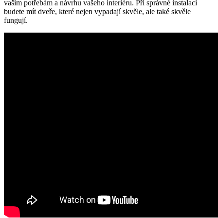
vašim potřebám a návrhu vašeho interiéru. Při správné instalaci
budete mít dveře, které nejen vypadají skvěle, ale také skvěle
fungují.