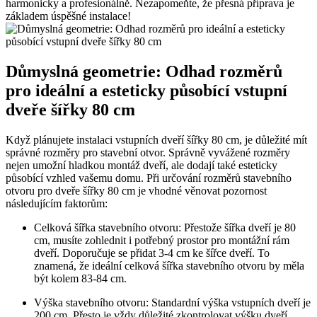
harmonicky a profesionálně. Nezapomeňte, že přesná příprava je
základem úspěšné instalace!
Důmyslná geometrie: Odhad rozměrů
pro ideální a esteticky působící vstupní
dveře šířky 80 cm
Když plánujete instalaci vstupních dveří šířky 80 cm, je důležité mít
správné rozměry pro stavební otvor. Správně vyvážené rozměry
nejen umožní hladkou montáž dveří, ale dodají také esteticky
působící vzhled vašemu domu. Při určování rozměrů stavebního
otvoru pro dveře šířky 80 cm je vhodné věnovat pozornost
následujícím faktorům:
Celková šířka stavebního otvoru: Přestože šířka dveří je 80
cm, musíte zohlednit i potřebný prostor pro montážní rám
dveří. Doporučuje se přidat 3-4 cm ke šířce dveří. To
znamená, že ideální celková šířka stavebního otvoru by měla
být kolem 83-84 cm.
Výška stavebního otvoru: Standardní výška vstupních dveří je
200 cm. Přesto je vždy důležité zkontrolovat výšku dveří,