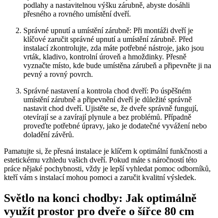
podlahy a nastavitelnou výšku zárubně, abyste dosáhli
přesného a rovného umístění dveří.
Správné upnutí a umístění zárubně: Při montáži dveří je
klíčové zaručit správné upnutí a umístění zárubně. Před
instalací zkontrolujte, zda máte potřebné nástroje, jako jsou
vrták, kladivo, kontrolní úroveň a hmoždinky. Přesně
vyznačte místo, kde bude umístěna zárubeň a připevněte ji na
pevný a rovný povrch.
Správné nastavení a kontrola chod dveří: Po úspěšném
umístění zárubně a připevnění dveří je důležité správně
nastavit chod dveří. Ujistěte se, že dveře správně fungují,
otevírají se a zavírají plynule a bez problémů. Případně
proveďte potřebné úpravy, jako je dodatečné vyvážení nebo
doladění závěrů.
Pamatujte si, že přesná instalace je klíčem k optimální funkčnosti a
estetickému vzhledu vašich dveří. Pokud máte s náročností této
práce nějaké pochybnosti, vždy je lepší vyhledat pomoc odborníků,
kteří vám s instalací mohou pomoci a zaručit kvalitní výsledek.
Světlo na konci chodby: Jak optimálně
využít prostor pro dveře o šířce 80 cm