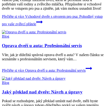
potřebám vaší rodiny a zvířecího miláčka. Přizpůsobte si vchodové
dveře se vstupem pro psa a zjistěte, jak vám mohou usnadnit život!
Přečtěte si více
Vchodové dveře s otvorem pro psa: Pohodlný vstup
pro vaše zvířecí přátele
Blog
Oprava dveří u auta: Profesionální servis
Víte, jak je důležitá správná oprava dveří u auta? V našem článku se
seznámíte s profesionálním servisem, který vám…
Přečtěte si více
Oprava dveří u auta: Profesionální servis
Blog
Jaký překlad nad dveře: Návrh a úpravy
Pokud se rozhodujete, jaký překlad umístit nad dveře, měli byste
zvážit návrh a úpravy tohoto důležitého prvků ve vašem interiéru.