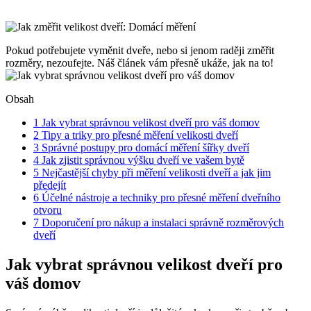
Pokud potřebujete vyměnit dveře, nebo si jenom raději změřit
rozměry, nezoufejte. Náš článek vám přesně ukáže, jak na to!
Obsah
1
Jak vybrat správnou velikost dveří pro váš domov
2
Tipy a triky pro přesné měření velikosti dveří
3
Správné postupy pro domácí měření šířky dveří
4
Jak zjistit správnou výšku dveří ve vašem bytě
5
Nejčastější chyby při měření velikosti dveří a jak jim
předejít
6
Účelné nástroje a techniky pro přesné měření dveřního
otvoru
7
Doporučení pro nákup a instalaci správně rozměrových
dveří
Jak vybrat správnou velikost dveří pro
váš domov