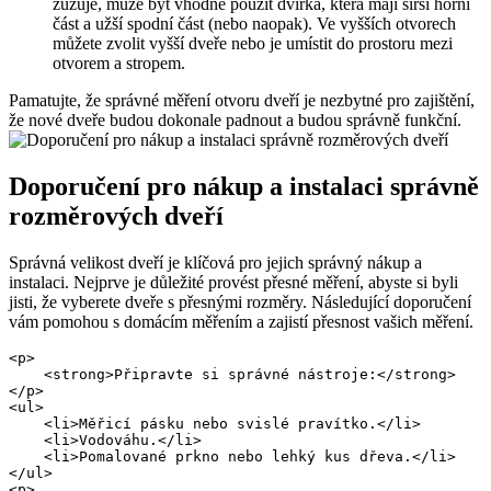
zužuje, může být vhodné použít dvířka, která mají širší horní
část a užší spodní část (nebo naopak). Ve vyšších otvorech
můžete zvolit vyšší dveře nebo je umístit do prostoru mezi
otvorem a stropem.
Pamatujte, že správné měření otvoru dveří je nezbytné pro zajištění,
že nové dveře budou dokonale padnout a budou správně funkční.
Doporučení pro nákup a instalaci správně
rozměrových dveří
Správná velikost dveří je klíčová pro jejich správný nákup a
instalaci. Nejprve je důležité provést přesné měření, abyste si byli
jisti, že vyberete dveře s přesnými rozměry. Následující doporučení
vám pomohou s domácím měřením a zajistí přesnost vašich měření.
<p>

    <strong>Připravte si správné nástroje:</strong>

</p>

<ul>

    <li>Měřicí pásku nebo svislé pravítko.</li>

    <li>Vodováhu.</li>

    <li>Pomalované prkno nebo lehký kus dřeva.</li>

</ul>

<p>
