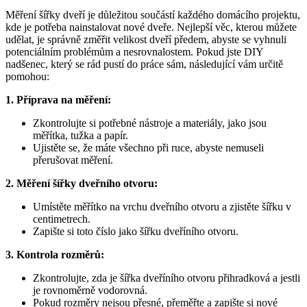
Měření šířky dveří je důležitou součástí každého domácího projektu,
kde je potřeba nainstalovat nové dveře. Nejlepší věc, kterou můžete
udělat, je správně změřit velikost dveří předem, abyste se vyhnuli
potenciálním problémům a nesrovnalostem. Pokud jste DIY
nadšenec, který se rád pustí do práce sám, následující vám určitě
pomohou:
1. Příprava na měření:
Zkontrolujte si potřebné nástroje a materiály, jako jsou
měřítka, tužka a papír.
Ujistěte se, že máte všechno při ruce, abyste nemuseli
přerušovat měření.
2. Měření šířky dveřního otvoru:
Umístěte měřítko na vrchu dveřního otvoru a zjistěte šířku v
centimetrech.
Zapište si toto číslo jako šířku dveříního otvoru.
3. Kontrola rozměrů:
Zkontrolujte, zda je šířka dveříního otvoru přihradková a jestli
je rovnoměrně vodorovná.
Pokud rozměry nejsou přesné, přeměřte a zapište si nové