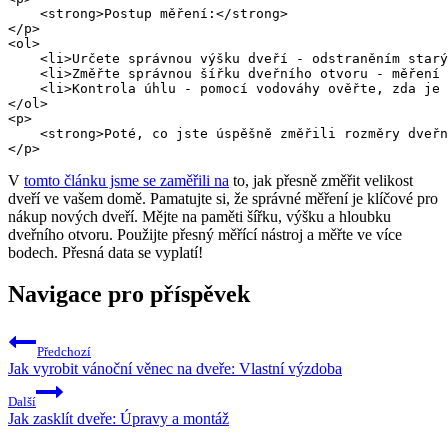
    <strong>Postup měření:</strong>

</p>

<ol>

    <li>Určete správnou výšku dveří - odstraněním starý
    <li>Změřte správnou šířku dveřního otvoru - měření 
    <li>Kontrola úhlu - pomocí vodováhy ověřte, zda je 
</ol>

<p>

    <strong>Poté, co jste úspěšně změřili rozměry dveřn
</p>
V
tomto článku jsme se zaměřili na
to, jak přesně změřit velikost
dveří ve vašem domě. Pamatujte si, že správné měření je klíčové pro
nákup nových dveří. Mějte na paměti šířku, výšku a hloubku
dveřního otvoru. Použijte přesný měřící nástroj a měřte ve více
bodech. Přesná data se vyplatí!
Navigace pro příspěvek
Předchozí
Jak vyrobit vánoční věnec na dveře: Vlastní výzdoba
Další
Jak zasklít dveře: Úpravy a montáž