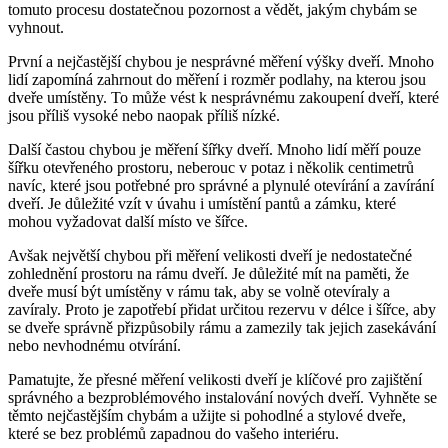
tomuto procesu dostatečnou pozornost a vědět, jakým chybám se
vyhnout.
První a nejčastější chybou je nesprávné měření výšky dveří. Mnoho
lidí zapomíná zahrnout do měření i rozměr podlahy, na kterou jsou
dveře umístěny. To může vést k nesprávnému zakoupení dveří, které
jsou příliš vysoké nebo naopak příliš nízké.
Další častou chybou je měření šířky dveří. Mnoho lidí měří pouze
šířku otevřeného prostoru, neberouc v potaz i několik centimetrů
navíc, které jsou potřebné pro správné a plynulé otevírání a zavírání
dveří. Je důležité vzít v úvahu i umístění pantů a zámku, které
mohou vyžadovat další místo ve šířce.
Avšak největší chybou při měření velikosti dveří je nedostatečné
zohlednění prostoru na rámu dveří. Je důležité mít na paměti, že
dveře musí být umístěny v rámu tak, aby se volně otevíraly a
zavíraly. Proto je zapotřebí přidat určitou rezervu v délce i šířce, aby
se dveře správně přizpůsobily rámu a zamezily tak jejich zasekávání
nebo nevhodnému otvírání.
Pamatujte, že přesné měření velikosti dveří je klíčové pro zajištění
správného a bezproblémového instalování nových dveří. Vyhněte se
těmto nejčastějším chybám a užijte si pohodlné a stylové dveře,
které se bez problémů zapadnou do vašeho interiéru.