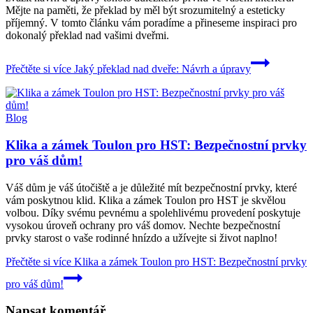
Mějte na paměti, že překlad by měl být srozumitelný a esteticky
příjemný. V tomto článku vám poradíme a přineseme inspiraci pro
dokonalý překlad nad vašimi dveřmi.
Přečtěte si více
Jaký překlad nad dveře: Návrh a úpravy
Blog
Klika a zámek Toulon pro HST: Bezpečnostní prvky
pro váš dům!
Váš dům je váš útočiště a je důležité mít bezpečnostní prvky, které
vám poskytnou klid. Klika a zámek Toulon pro HST je skvělou
volbou. Díky svému pevnému a spolehlivému provedení poskytuje
vysokou úroveň ochrany pro váš domov. Nechte bezpečnostní
prvky starost o vaše rodinné hnízdo a užívejte si život naplno!
Přečtěte si více
Klika a zámek Toulon pro HST: Bezpečnostní prvky
pro váš dům!
Napsat komentář