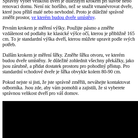
Správný výběr velikosti dveří je důležitým krokem při stavbě nebo
renovaci domu. Není nic horšího, než se snažit vmanévrovat dveře,
které jsou příliš malé nebo nevhodné. Proto je důležité správně
změřit prostor,
ve kterém budou dveře umístěny
.
Prvním krokem je měření výšky. Použijte pásmo a změřte
vzdálenost od podlahy ke klasické výšce očí, kterou je přibližně 165
cm. To je standardní výška dveří, kterou můžete upravit podle svých
potřeb.
Dalším krokem je měření šířky. Změřte šířku otvoru, ve kterém
budou dveře umístěny. Je důležité zohlednit všechny překážky, jako
jsou zárubně, a přidat dostatek prostoru pro pohodlný přístup. Pro
standardní vchodové dveře je šířka obvykle kolem 80-90 cm.
Pokud nejste si jisti, že jste správně změřili, neváhejte kontaktovat
odborníka. Jsou zde, aby vám pomohli a zajistili, že si vyberete
správnou velikost dveří pro váš domov.