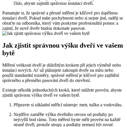
číslo, abyste zajistili správnou instalaci dveří.
Pamatujte si, že správné a přesné měření je klíčové pro úspěšnou
instalaci dveří. Pokud máte pochybnosti nebo si nejste jistí, raději se
obraťte na odborníka, který vám poskytne profesionální pomoc a
zajistí, že nové dveře budou dokonale pasovat.
Jak zjistit správnou výšku dveří ve vašem
bytě
Měření velikosti dveří je důležitým krokem při jejich výměně nebo
instalaci nových. Ať už plánujete zakoupit dveře na míru nebo
použít standardní rozměry, správné měření je klíčové pro zajištění
správného a přesného pasování dveří do otevření.
Existuje několik jednoduchých kroků, které můžete provést, abyste
zjistili správnou výšku dveří ve vašem bytě.
Připravte si základní měřicí nástroje: metr, tužku a vodováhu.
Nejdříve zaměřte výšku dveřního otvoru od podlahy po
nejvyšší bod rámu. Toto měření byste měli provést na každé
straně dveří, protože stropy a podlahy nemusí být rovné.