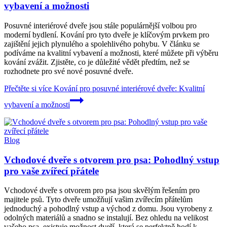
vybavení a možnosti
Posuvné interiérové dveře jsou stále populárnější volbou pro
moderní bydlení. Kování pro tyto dveře je klíčovým prvkem pro
zajištění jejich plynulého a spolehlivého pohybu. V článku se
podíváme na kvalitní vybavení a možnosti, které můžete při výběru
kování zvážit. Zjistěte, co je důležité vědět předtím, než se
rozhodnete pro své nové posuvné dveře.
Přečtěte si více
Kování pro posuvné interiérové dveře: Kvalitní
vybavení a možnosti
Blog
Vchodové dveře s otvorem pro psa: Pohodlný vstup
pro vaše zvířecí přátele
Vchodové dveře s otvorem pro psa jsou skvělým řešením pro
majitele psů. Tyto dveře umožňují vašim zvířecím přátelům
jednoduchý a pohodlný vstup a východ z domu. Jsou vyrobeny z
odolných materiálů a snadno se instalují. Bez ohledu na velikost
vašeho psa, existuje možnost dveří, která se perfektně hodí k