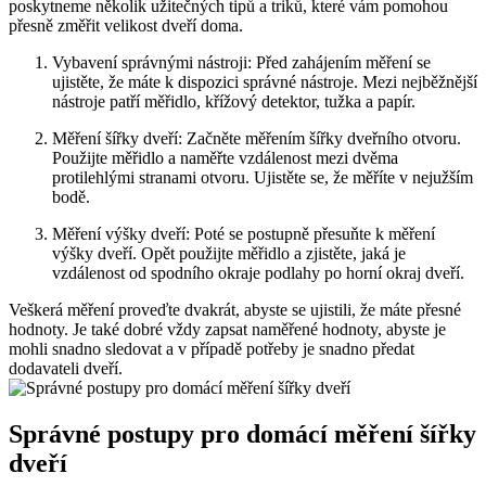
poskytneme několik užitečných tipů a triků, které vám pomohou
přesně změřit velikost dveří doma.
Vybavení správnými nástroji: Před zahájením měření se
ujistěte, že máte k dispozici správné nástroje. Mezi nejběžnější
nástroje patří měřidlo, křížový detektor, tužka a papír.
Měření šířky dveří: Začněte měřením šířky dveřního otvoru.
Použijte měřidlo a naměřte vzdálenost mezi dvěma
protilehlými stranami otvoru. Ujistěte se, že měříte v nejužším
bodě.
Měření výšky dveří: Poté se postupně přesuňte k měření
výšky dveří. Opět použijte měřidlo a zjistěte, jaká je
vzdálenost od spodního okraje podlahy po horní okraj dveří.
Veškerá měření proveďte dvakrát, abyste se ujistili, že máte přesné
hodnoty. Je také dobré vždy zapsat naměřené hodnoty, abyste je
mohli snadno sledovat a v případě potřeby je snadno předat
dodavateli dveří.
Správné postupy pro domácí měření šířky
dveří