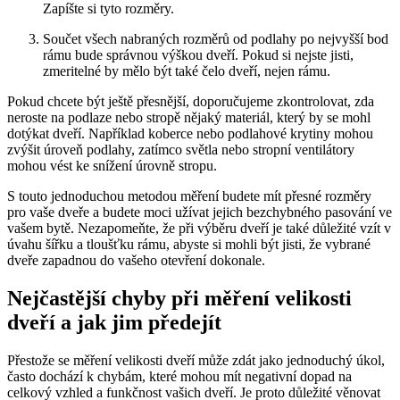
Zapíšte si tyto rozměry.
Součet všech nabraných rozměrů od podlahy po nejvyšší bod
rámu bude správnou výškou dveří. Pokud si nejste jisti,
zmeritelné by mělo být také čelo dveří, nejen rámu.
Pokud chcete být ještě přesnější, doporučujeme zkontrolovat, zda
neroste na podlaze nebo stropě nějaký materiál, který by se mohl
dotýkat dveří. Například koberce nebo podlahové krytiny mohou
zvýšit úroveň podlahy, zatímco světla nebo stropní ventilátory
mohou vést ke snížení úrovně stropu.
S touto jednoduchou metodou měření budete mít přesné rozměry
pro vaše dveře a budete moci užívat jejich bezchybného pasování ve
vašem bytě. Nezapomeňte, že při výběru dveří je také důležité vzít v
úvahu šířku a tloušťku rámu, abyste si mohli být jisti, že vybrané
dveře zapadnou do vašeho otevření dokonale.
Nejčastější chyby při měření velikosti
dveří a jak jim předejít
Přestože se měření velikosti dveří může zdát jako jednoduchý úkol,
často dochází k chybám, které mohou mít negativní dopad na
celkový vzhled a funkčnost vašich dveří. Je proto důležité věnovat