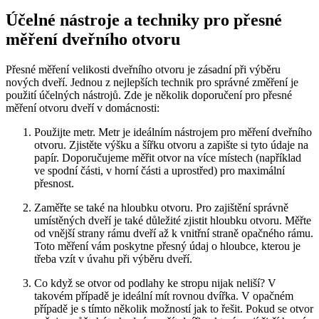
Účelné nástroje a techniky pro přesné
měření dveřního otvoru
Přesné měření velikosti dveřního otvoru je zásadní při výběru
nových dveří. Jednou z nejlepších technik pro správné změření je
použití účelných nástrojů. Zde je několik doporučení pro přesné
měření otvoru dveří v domácnosti:
Použijte metr. Metr je ideálním nástrojem pro měření dveřního
otvoru. Zjistěte výšku a šířku otvoru a zapište si tyto údaje na
papír. Doporučujeme měřit otvor na více místech (například
ve spodní části, v horní části a uprostřed) pro maximální
přesnost.
Zaměřte se také na hloubku otvoru. Pro zajištění správně
umístěných dveří je také důležité zjistit hloubku otvoru. Měřte
od vnější strany rámu dveří až k vnitřní straně opačného rámu.
Toto měření vám poskytne přesný údaj o hloubce, kterou je
třeba vzít v úvahu při výběru dveří.
Co když se otvor od podlahy ke stropu nijak neliší? V
takovém případě je ideální mít rovnou dvířka. V opačném
případě je s tímto několik možností jak to řešit. Pokud se otvor