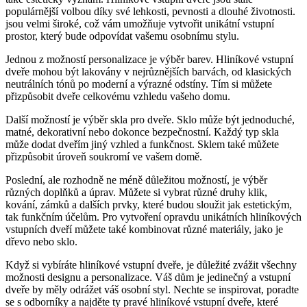
populárnější volbou díky své lehkosti, pevnosti a dlouhé životnosti.
jsou velmi široké, což vám umožňuje vytvořit unikátní vstupní
prostor, který bude odpovídat vašemu osobnímu stylu.
Jednou z možností personalizace je výběr barev. Hliníkové vstupní
dveře mohou být lakovány v nejrůznějších barvách, od klasických
neutrálních tónů po moderní a výrazné odstíny. Tím si můžete
přizpůsobit dveře celkovému vzhledu vašeho domu.
Další možností je výběr skla pro dveře. Sklo může být jednoduché,
matné, dekorativní nebo dokonce bezpečnostní. Každý typ skla
může dodat dveřím jiný vzhled a funkčnost. Sklem také můžete
přizpůsobit úroveň soukromí ve vašem domě.
Poslední, ale rozhodně ne méně důležitou možností, je výběr
různých doplňků a úprav. Můžete si vybrat různé druhy klik,
kování, zámků a dalších prvky, které budou sloužit jak estetickým,
tak funkčním účelům. Pro vytvoření opravdu unikátních hliníkových
vstupních dveří můžete také kombinovat různé materiály, jako je
dřevo nebo sklo.
Když si vybíráte hliníkové vstupní dveře, je důležité zvážit všechny
možnosti designu a personalizace. Váš dům je jedinečný a vstupní
dveře by měly odrážet váš osobní styl. Nechte se inspirovat, poradte
se s odborníky a najděte ty pravé hliníkové vstupní dveře, které