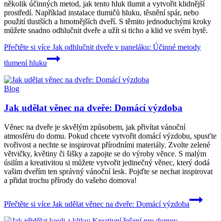
několik účinných metod, jak tento hluk tlumit a vytvořit klidnější
prostředí. Například instalace tlumičů hluku, těsnění spár, nebo
použití tlustších a hmotnějších dveří. S těmito jednoduchými kroky
můžete snadno odhlučnit dveře a užít si ticho a klid ve svém bytě.
Přečtěte si více
Jak odhlučnit dveře v paneláku: Účinné metody
tlumení hluku
Blog
Jak udělat věnec na dveře: Domácí výzdoba
Věnec na dveře je skvělým způsobem, jak přivítat vánoční
atmosféru do domu. Pokud chcete vytvořit domácí výzdobu, spusťte
tvořivost a nechte se inspirovat přírodními materiály. Zvolte zelené
větvičky, květiny či šišky a zapojte se do výroby věnce. S malým
úsilím a kreativitou si můžete vytvořit jedinečný věnec, který dodá
vašim dveřím ten správný vánoční lesk. Pojďte se nechat inspirovat
a přidat trochu přírody do vašeho domova!
Přečtěte si více
Jak udělat věnec na dveře: Domácí výzdoba