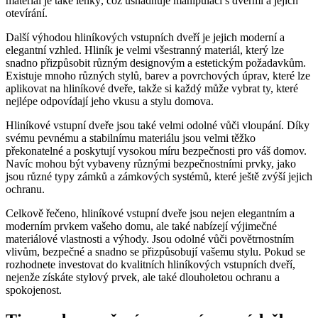
materiál je také lehký, což usnadňuje manipulaci s dveřmi a jejich
otevírání.
Další výhodou hliníkových vstupních dveří je jejich moderní a
elegantní vzhled. Hliník je velmi všestranný materiál, který lze
snadno přizpůsobit různým designovým a estetickým požadavkům.
Existuje mnoho různých stylů, barev a povrchových úprav, které lze
aplikovat na hliníkové dveře, takže si každý může vybrat ty, které
nejlépe odpovídají jeho vkusu a stylu domova.
Hliníkové vstupní dveře jsou také velmi odolné vůči vloupání. Díky
svému pevnému a stabilnímu materiálu jsou velmi těžko
překonatelné a poskytují vysokou míru bezpečnosti pro váš domov.
Navíc mohou být vybaveny různými bezpečnostními prvky, jako
jsou různé typy zámků a zámkových systémů, které ještě zvýší jejich
ochranu.
Celkově řečeno, hliníkové vstupní dveře jsou nejen elegantním a
moderním prvkem vašeho domu, ale také nabízejí výjimečné
materiálové vlastnosti a výhody. Jsou odolné vůči povětrnostním
vlivům, bezpečné a snadno se přizpůsobují vašemu stylu. Pokud se
rozhodnete investovat do kvalitních hliníkových vstupních dveří,
nejenže získáte stylový prvek, ale také dlouholetou ochranu a
spokojenost.