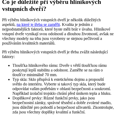
Co je důležité při výběru hliníkových
vstupních dveří?
Při výběru hliníkových vstupních dveří je několik důležitých
aspektů,
na které je třeba se zaměřit
. Kvalita je jedním z
nejpodstatnějších faktorů, které byste měli brát v úvahu. Hliníkové
vstupní dveře vynikají svou odolností a dlouhou životností, avšak ne
všechny modely na trhu jsou vyrobeny se stejnou pečlivostí a
používáním kvalitních materiálů.
Při výběru hliníkových vstupních dveří je třeba zvážit následující
faktory:
Tloušťka hliníkového rámu: Dveře s větší tloušťkou rámu
poskytují lepší stabilitu a odolnost. Zaměřte se na rám o
tloušťce minimálně 70 mm.
Typ skla: Sklo přispívá k estetickému dojmu a propouští
světlo do interiéru. Vyberte si takový typ skla, který bude
odpovídat vašim potřebám v oblasti bezpečnosti a soukromí.
Například izolační trojsklo chrání před únikem tepla a hluku.
Doplňkové prvky: Různé funkční prvky, jako jsou
bezpečnostní zámky, správné těsnění a dobře zvolené madlo,
jsou důležité pro pohodlí a bezpečnost uživatelů. Zkontrolujte,
zda jsou všechny doplňky kvalitní a funkční.