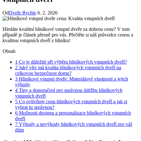
Od
Dveře Rychle
6. 2. 2026
Hledáte kvalitní hliníkové vstupní dveře za dobrou cenu? V tom
případě je článek přesně pro vás. Přečtěte si náš průvodce cenou a
kvalitou vstupních dveří z hliníku!
Obsah
1
Co je důležité při výběru hliníkových vstupních dveří?
2
Jaký vliv má kvalita hliníkových vstupních dveří na
celkovou bezpečnost domu?
3
Hliníkové vstupní dveře: Materiálové vlastnosti a jejich
výhody
4
Tipy a doporučení pro správnou údržbu hliníkových
vstupních dveří
5
Co ovlivňuje cenu hliníkových vstupních dveří a jak si
vybrat tu správnou?
6
Možnosti designu a personalizace hliníkových vstupních
dveří
7
Výhody a nevýhody hliníkových vstupních dveří pro váš
dům