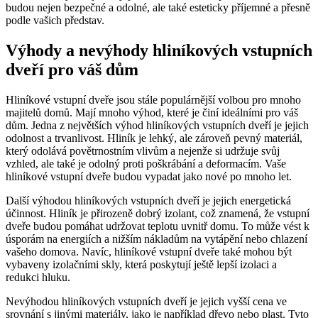
budou nejen bezpečné a odolné, ale také esteticky příjemné a přesně
podle vašich představ.
Výhody a nevýhody hliníkových vstupních
dveří pro váš dům
Hliníkové vstupní dveře jsou stále populárnější volbou pro mnoho
majitelů domů. Mají mnoho výhod, které je činí ideálními pro váš
dům. Jedna z největších výhod hliníkových vstupních dveří je jejich
odolnost a trvanlivost. Hliník je lehký, ale zároveň pevný materiál,
který odolává povětrnostním vlivům a nejenže si udržuje svůj
vzhled, ale také je odolný proti poškrábání a deformacím. Vaše
hliníkové vstupní dveře budou vypadat jako nové po mnoho let.
Další výhodou hliníkových vstupních dveří je jejich energetická
účinnost. Hliník je přirozeně dobrý izolant, což znamená, že vstupní
dveře budou pomáhat udržovat teplotu uvnitř domu. To může vést k
úsporám na energiích a nižším nákladům na vytápění nebo chlazení
vašeho domova. Navíc, hliníkové vstupní dveře také mohou být
vybaveny izolačními skly, která poskytují ještě lepší izolaci a
redukci hluku.
Nevýhodou hliníkových vstupních dveří je jejich vyšší cena ve
srovnání s jinými materiály, jako je například dřevo nebo plast. Tyto