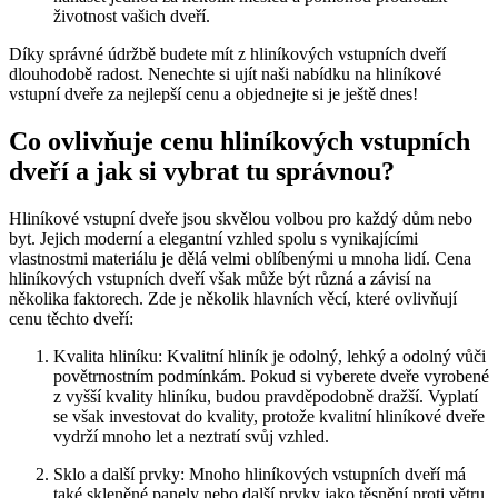
životnost vašich dveří.
Díky správné údržbě budete mít z hliníkových vstupních dveří
dlouhodobě radost. Nenechte si ujít naši nabídku na hliníkové
vstupní dveře za nejlepší cenu a objednejte si je ještě dnes!
Co ovlivňuje cenu hliníkových vstupních
dveří a jak si vybrat tu správnou?
Hliníkové vstupní dveře jsou skvělou volbou pro každý dům nebo
byt. Jejich moderní a elegantní vzhled spolu s vynikajícími
vlastnostmi materiálu je dělá velmi oblíbenými u mnoha lidí. Cena
hliníkových vstupních dveří však může být různá a závisí na
několika faktorech. Zde je několik hlavních věcí, které ovlivňují
cenu těchto dveří:
Kvalita hliníku: Kvalitní hliník je odolný, lehký a odolný vůči
povětrnostním podmínkám. Pokud si vyberete dveře vyrobené
z vyšší kvality hliníku, budou pravděpodobně dražší. Vyplatí
se však investovat do kvality, protože kvalitní hliníkové dveře
vydrží mnoho let a neztratí svůj vzhled.
Sklo a další prvky: Mnoho hliníkových vstupních dveří má
také skleněné panely nebo další prvky jako těsnění proti větru