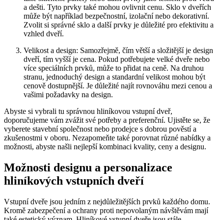
a dešti. Tyto prvky také mohou ovlivnit cenu. Sklo v dveřích
může být například bezpečnostní, izolační nebo dekorativní.
Zvolit si správné sklo a další prvky je důležité pro efektivitu a
vzhled dveří.
Velikost a design: Samozřejmě, čím větší a složitější je design
dveří, tím vyšší je cena. Pokud potřebujete velké dveře nebo
více speciálních prvků, může to přidat na ceně. Na druhou
stranu, jednoduchý design a standardní velikost mohou být
cenově dostupnější. Je důležité najít rovnováhu mezi cenou a
vašimi požadavky na design.
Abyste si vybrali tu správnou hliníkovou vstupní dveř,
doporučujeme vám zvážit své potřeby a preferenční. Ujistěte se, že
vyberete stavební společnost nebo prodejce s dobrou pověstí a
zkušenostmi v oboru. Nezapomeňte také porovnat různé nabídky a
možnosti, abyste našli nejlepší kombinaci kvality, ceny a designu.
Možnosti designu a personalizace
hliníkových vstupních dveří
Vstupní dveře jsou jedním z nejdůležitějších prvků každého domu.
Kromě zabezpečení a ochrany proti nepovolaným návštěvám mají
také estetický význam. Hliníkové vstupní dveře jsou stále