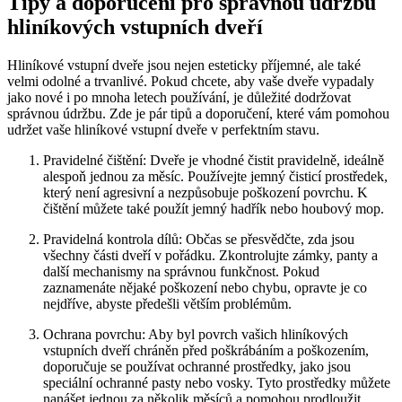
Tipy a doporučení pro správnou údržbu
hliníkových vstupních dveří
Hliníkové vstupní dveře jsou nejen esteticky příjemné, ale také
velmi odolné a trvanlivé. Pokud chcete, aby vaše dveře vypadaly
jako nové i po mnoha letech používání, je důležité dodržovat
správnou údržbu. Zde je pár tipů a doporučení, které vám pomohou
udržet vaše hliníkové vstupní dveře v perfektním stavu.
Pravidelné čištění: Dveře je vhodné čistit pravidelně, ideálně
alespoň jednou za měsíc. Používejte jemný čisticí prostředek,
který není agresivní a nezpůsobuje poškození povrchu. K
čištění můžete také použít jemný hadřík nebo houbový mop.
Pravidelná kontrola dílů: Občas se přesvědčte, zda jsou
všechny části dveří v pořádku. Zkontrolujte zámky, panty a
další mechanismy na správnou funkčnost. Pokud
zaznamenáte nějaké poškození nebo chybu, opravte je co
nejdříve, abyste předešli větším problémům.
Ochrana povrchu: Aby byl povrch vašich hliníkových
vstupních dveří chráněn před poškrábáním a poškozením,
doporučuje se používat ochranné prostředky, jako jsou
speciální ochranné pasty nebo vosky. Tyto prostředky můžete
nanášet jednou za několik měsíců a pomohou prodloužit