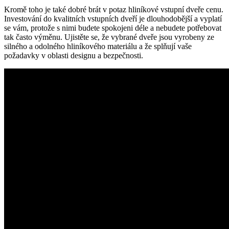
Kromě toho je také dobré brát v potaz hliníkové vstupní dveře cenu.
Investování do kvalitních vstupních dveří je dlouhodobější a vyplatí
se vám, protože s nimi budete spokojeni déle a nebudete potřebovat
tak často výměnu. Ujistěte se, že vybrané dveře jsou vyrobeny ze
silného a odolného hliníkového materiálu a že splňují vaše
požadavky v oblasti designu a bezpečnosti.