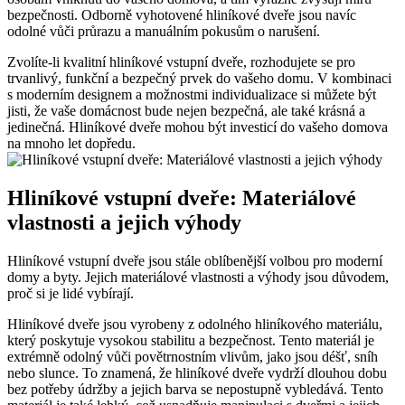
bezpečnosti. Odborně vyhotovené hliníkové dveře jsou navíc
odolné vůči průrazu a manuálním pokusům o narušení.
Zvolíte-li kvalitní hliníkové vstupní dveře, rozhodujete se pro
trvanlivý, funkční a bezpečný prvek do vašeho domu. V kombinaci
s moderním designem a možnostmi individualizace si můžete být
jisti, že vaše domácnost bude nejen bezpečná, ale také krásná a
jedinečná. Hliníkové dveře mohou být investicí do vašeho domova
na mnoho let dopředu.
Hliníkové vstupní dveře: Materiálové
vlastnosti a jejich výhody
Hliníkové vstupní dveře jsou stále oblíbenější volbou pro moderní
domy a byty. Jejich materiálové vlastnosti a výhody jsou důvodem,
proč si je lidé vybírají.
Hliníkové dveře jsou vyrobeny z odolného hliníkového materiálu,
který poskytuje vysokou stabilitu a bezpečnost. Tento materiál je
extrémně odolný vůči povětrnostním vlivům, jako jsou déšť, sníh
nebo slunce. To znamená, že hliníkové dveře vydrží dlouhou dobu
bez potřeby údržby a jejich barva se nepostupně vybledává. Tento