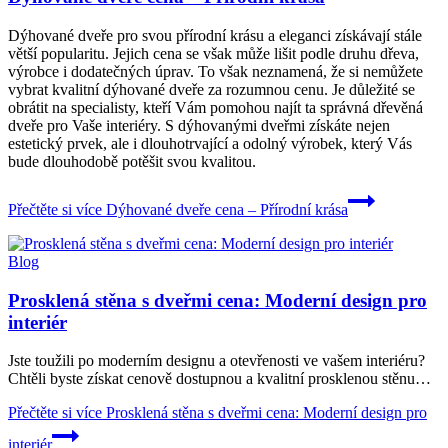
Dýhované dveře pro svou přírodní krásu a eleganci získávají stále
větší popularitu. Jejich cena se však může lišit podle druhu dřeva,
výrobce i dodatečných úprav. To však neznamená, že si nemůžete
vybrat kvalitní dýhované dveře za rozumnou cenu. Je důležité se
obrátit na specialisty, kteří Vám pomohou najít ta správná dřevěná
dveře pro Vaše interiéry. S dýhovanými dveřmi získáte nejen
estetický prvek, ale i dlouhotrvající a odolný výrobek, který Vás
bude dlouhodobě potěšit svou kvalitou.
Přečtěte si více
Dýhované dveře cena – Přírodní krása
Blog
Prosklená stěna s dveřmi cena: Moderní design pro
interiér
Jste toužili po moderním designu a otevřenosti ve vašem interiéru?
Chtěli byste získat cenově dostupnou a kvalitní prosklenou stěnu…
Přečtěte si více
Prosklená stěna s dveřmi cena: Moderní design pro
interiér