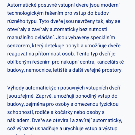
Automatické ⁣posuvné‍ vstupní ⁢dveře jsou moderní
technologickým řešením pro⁤ vstup do budov
různého typu. Tyto dveře‍ jsou navrženy⁣ tak, aby‍ se
⁣otevíraly a zavíraly automaticky bez⁤ nutnosti‌
manuálního ovládání.⁣ Jsou vybaveny speciálním
senzorem, který detekuje pohyb a umožňuje dveře‍
reagovat na přítomnost osob. Tento typ dveří je
oblíbeným řešením pro nákupní centra, kancelářské
budovy, nemocnice, letiště a ‌další veřejné prostory.
Výhody automatických posuvných ​vstupních⁣ dveří
jsou zřejmé.‌ Zaprvé, umožňují pohodlný ‌vstup do
budovy, zejména pro osoby⁢ s omezenou fyzickou
‍schopností, ‍rodiče s kočárky nebo osoby s
nákladem. Dveře ‍se otevírají a ⁢zavírají automaticky,
což výrazně ⁢usnadňuje a‍ urychluje vstup a⁢ výstup