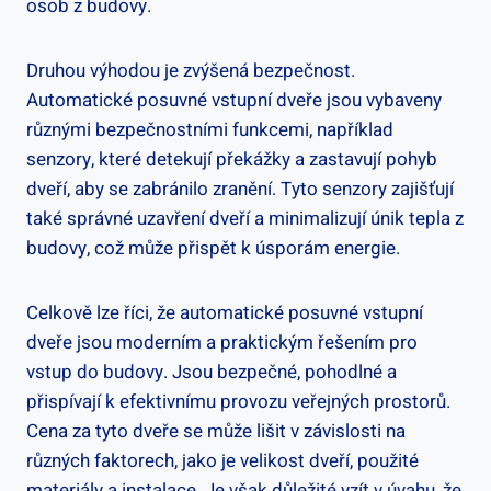
⁤osob z budovy.
Druhou výhodou je ​zvýšená​ bezpečnost.
Automatické posuvné vstupní⁣ dveře jsou​ vybaveny⁤
různými bezpečnostními funkcemi,​ například
senzory, které detekují‌ překážky⁤ a zastavují pohyb
dveří,⁣ aby se ‍zabránilo zranění. Tyto senzory zajišťují
také​ správné uzavření dveří a ‌minimalizují ​únik tepla z
budovy, což může přispět k úsporám energie.
Celkově lze říci, že automatické ‍posuvné vstupní‍
dveře jsou moderním⁤ a praktickým řešením ⁢pro
vstup do budovy.⁢ Jsou ⁤bezpečné, pohodlné a⁢
přispívají k efektivnímu provozu veřejných‌ prostorů.
Cena ⁣za⁤ tyto ⁣dveře‍ se může lišit v závislosti na‍
různých faktorech, jako je velikost‍ dveří,​ použité
materiály a instalace. Je⁣ však důležité ⁢vzít v úvahu,⁣ že