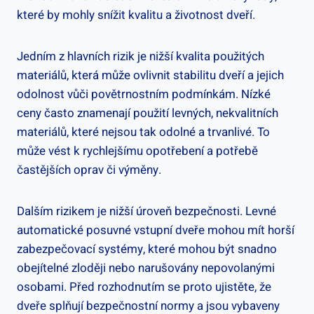
které by​ mohly snížit ‌kvalitu‍ a životnost dveří.
Jedním z hlavních rizik⁣ je nižší kvalita použitých
materiálů,‌ která může ⁣ovlivnit stabilitu‍ dveří a jejich
odolnost ‌vůči povětrnostním podmínkám. Nízké
ceny často⁢ znamenají‍ použití levných, ​nekvalitních
materiálů, které nejsou tak odolné ⁤a trvanlivé. To
⁤může vést k rychlejšímu opotřebení ⁢a potřebě
častějších​ oprav či ⁢výměny.
Dalším rizikem je nižší úroveň⁤ bezpečnosti. Levné
automatické‍ posuvné vstupní dveře mohou mít horší
zabezpečovací systémy, které mohou být snadno
obejítelné zloději nebo narušovány nepovolanými​
osobami.⁢ Před⁢ rozhodnutím se proto ujistěte, že
dveře splňují ⁣bezpečnostní​ normy a jsou vybaveny‌