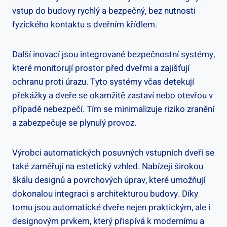
⁤vstup do ⁤budovy ⁢rychlý a​ bezpečný, bez nutnosti
fyzického kontaktu s dveřním ⁢křídlem.
Další inovací jsou integrované ⁣bezpečnostní ⁣systémy,
které monitorují prostor před​ dveřmi⁤ a zajišťují
⁢ochranu proti úrazu. Tyto ​systémy včas detekují
překážky⁣ a dveře ⁣se okamžitě zastaví⁤ nebo otevřou v
případě nebezpečí.⁢ Tím se minimalizuje riziko zranění
a zabezpečuje ‌se plynulý provoz.
Výrobci automatických posuvných vstupních dveří‌ se‌
také zaměřují na estetický vzhled. Nabízejí širokou
⁤škálu designů a povrchových úprav, ‍které umožňují
dokonalou ⁢integraci⁣ s architekturou budovy.​ Díky​
tomu jsou automatické‍ dveře nejen praktickým, ale i
designovým prvkem, který přispívá k⁣ modernímu a