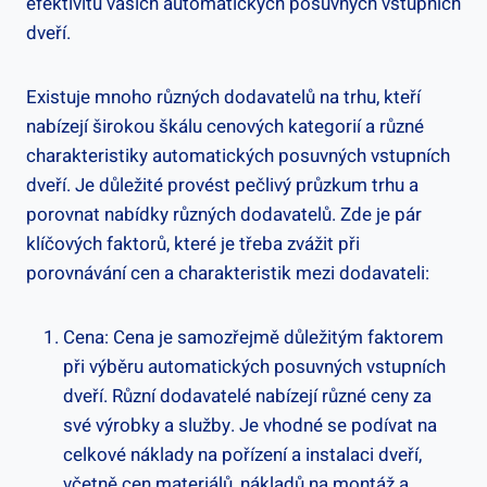
efektivitu vašich automatických posuvných‍ vstupních
dveří.
Existuje ​mnoho různých dodavatelů na trhu, kteří
nabízejí širokou škálu cenových kategorií a různé
charakteristiky automatických posuvných⁣ vstupních
⁣dveří. Je důležité provést⁣ pečlivý ⁢průzkum ⁣trhu ‌a
porovnat nabídky různých ‌dodavatelů.​ Zde je pár
klíčových faktorů, které je třeba‍ zvážit při
porovnávání cen a charakteristik mezi dodavateli:
Cena: Cena je samozřejmě důležitým faktorem
při výběru automatických posuvných ⁢vstupních‌
dveří. Různí dodavatelé‍ nabízejí‍ různé ceny za‌
své výrobky‍ a služby. Je vhodné⁣ se podívat na
celkové náklady ⁤na pořízení a‌ instalaci dveří,
včetně cen materiálů, nákladů na montáž a