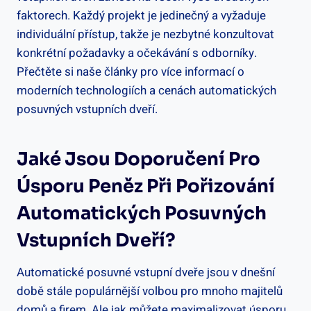
faktorech. Každý projekt je⁤ jedinečný ⁢a ‍vyžaduje
individuální ⁣přístup,‍ takže ‌je nezbytné konzultovat
konkrétní‌ požadavky a ​očekávání s⁢ odborníky.⁢
Přečtěte si ‌naše články pro více informací o
moderních technologiích a ​cenách automatických
posuvných ‍vstupních ⁢dveří.
Jaké ⁢jsou Doporučení Pro
Úsporu⁣ Peněz ‌při⁣ Pořizování
Automatických ​posuvných
Vstupních Dveří?
Automatické posuvné⁣ vstupní dveře jsou v ‍dnešní
době stále ⁤populárnější‌ volbou pro​ mnoho majitelů
domů‌ a​ firem. Ale jak můžete maximalizovat⁤ úsporu