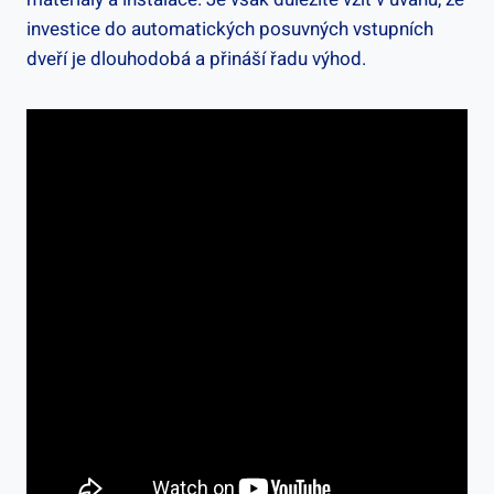
investice do automatických posuvných vstupních
dveří je dlouhodobá a⁤ přináší řadu výhod.