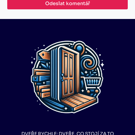
DVEŘE RYCHLE: DVEŘE, CO STOJÍ ZA TO