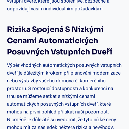
vstupní dveře, které jsou⁢ spolehlivé, bezpečné a
odpovídají vašim individuálním požadavkům.
Rizika Spojená‍ S Nízkými
Cenami​ Automatických
⁤posuvných Vstupních Dveří
Výběr vhodných automatických ​posuvných vstupních
dveří je důležitým‌ krokem při ‍plánování ⁢modernizace
nebo výstavby⁢ vašeho⁤ domova‍ či komerčního
prostoru.‍ S rostoucí dostupností a konkurencí ​na
trhu se⁢ můžeme setkat s nízkými cenami
‌automatických posuvných vstupních⁣ dveří, které
mohou na první pohled přilákat naši pozornost.
Nicméně⁢ je důležité si uvědomit, že ​tyto ⁤nízké ​ceny
mohou mít za následek​ některá rizika a ⁤nevýhody,