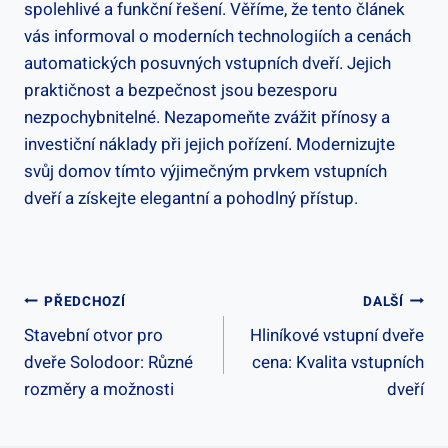
spolehlivé a funkční‌ řešení. Věříme, že tento⁤ článek
vás informoval ⁢o moderních‍ technologiích⁤ a cenách
automatických posuvných ⁣vstupních dveří. Jejich
praktičnost⁣ a bezpečnost jsou⁣ bezesporu
nezpochybnitelné. Nezapomeňte zvážit⁤ přínosy a
investiční náklady při jejich pořízení.​ Modernizujte
svůj domov tímto výjimečným prvkem‌ vstupních⁣
dveří ⁤a‍ získejte elegantní‌ a pohodlný přístup.
Navigace
PŘEDCHOZÍ
DALŠÍ
Stavební otvor pro
Hliníkové vstupní dveře
Pro
dveře Solodoor: Různé
cena: Kvalita vstupních
Příspěvek
rozměry a možnosti
dveří