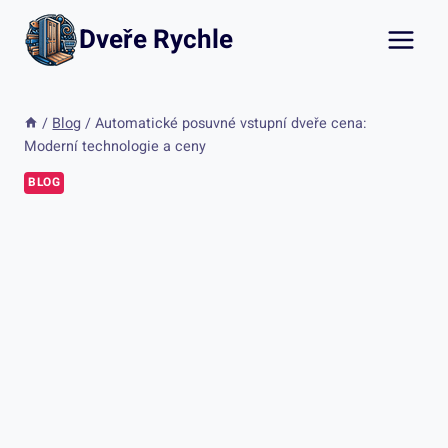
Přeskočit
Dveře Rychle
na
obsah
/
Blog
/
Automatické posuvné vstupní dveře cena:
Moderní technologie a ceny
BLOG