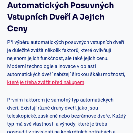
Automatických Posuvných
⁣vstupních Dveří A Jejich
Ceny
Při výběru ⁢automatických ‌posuvných vstupních dveří ​
je důležité⁢ zvážit několik‍ faktorů,⁣ které ovlivňují
⁣nejenom jejich ‌funkčnost, ‌ale také jejich cenu.
Moderní ‍technologie a ‍inovace v⁣ oblasti
automatických dveří nabízejí širokou škálu​ možností,‌
které je ‍třeba zvážit před nákupem
.
Prvním ⁤faktorem je samotný typ automatických
dveří.⁤ Existují různé ⁢druhy dveří, jako jsou
teleskopické, zasklené ‌nebo bezrámové ⁤dveře.​ Každý
‍typ má své‍ vlastnosti a výhody, které je třeba
posoudit ⁣v závislosti ‍na​ konkrétních⁤ potřebách a