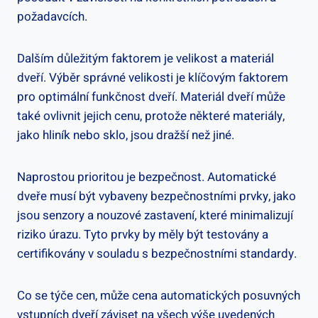
požadavcích.
Dalším důležitým‍ faktorem je velikost a materiál
dveří. Výběr‌ správné velikosti‍ je ​klíčovým faktorem
⁣pro optimální funkčnost ​dveří. Materiál dveří​ může
také‍ ovlivnit jejich cenu, protože‌ některé materiály,
jako hliník nebo sklo, jsou dražší než jiné.
Naprostou prioritou je bezpečnost.​ Automatické
dveře⁤ musí být vybaveny bezpečnostními prvky, jako⁤
jsou senzory a nouzové⁣ zastavení, které minimalizují
riziko⁤ úrazu. Tyto prvky by ⁢měly být testovány⁢ a
‌certifikovány v souladu s ​bezpečnostními standardy.
Co se ​týče cen, může cena automatických posuvných
vstupních dveří⁢ záviset na všech výše uvedených