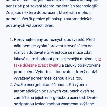
peněz při pořizování těchto​ moderních technologií?
Zde jsou některé doporučení, ‌které vám mohou
pomoci​ ušetřit peníze při nákupu⁢ automatických
posuvných vstupních ⁤dveří.
Porovnejte ‌ceny od ‍různých dodavatelů:⁣ Před
nákupem se vyplatí provést srovnání cen od
různých dodavatelů. Přestože se ‍může zdát
lákavé ​se ⁢rozhodnout pro nejlevnější možnost,
je
‍také důležité zvážit kvalitu
a záruky poskytované
prodejcem. Vyberte si ⁢dodavatele, který⁤ nabízí
vyvážený poměr mezi cenou​ a​ kvalitou.
Zvažte energetickou⁤ účinnost: Při‌ výběru
⁣automatických posuvných vstupních dveří se
zaměřte ‍na jejich energetickou účinnost. Dveře
se špatnou izolací mohou znamenat zvýšené