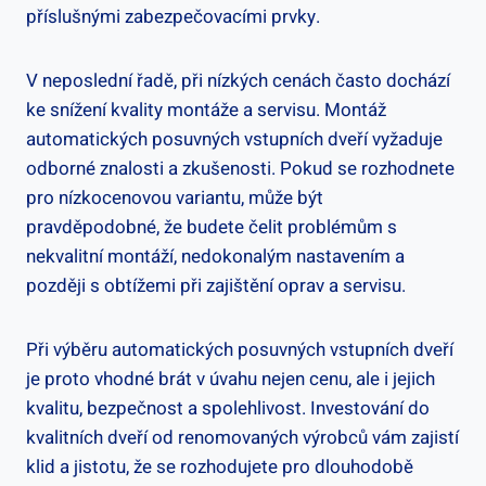
příslušnými ⁢zabezpečovacími⁤ prvky.
V neposlední⁣ řadě, při nízkých cenách často ⁣dochází
ke snížení kvality montáže a servisu. Montáž
automatických posuvných vstupních ‌dveří vyžaduje
odborné znalosti a zkušenosti. Pokud se rozhodnete⁣
pro nízkocenovou ‌variantu, může ‌být
pravděpodobné, že budete čelit ⁣problémům s
nekvalitní montáží, nedokonalým ‌nastavením a
⁣později ⁤s obtížemi při zajištění ‌oprav a‍ servisu.
Při výběru automatických posuvných vstupních dveří
je proto vhodné brát ‌v úvahu ⁣nejen cenu,⁢ ale​ i jejich
kvalitu, bezpečnost a‌ spolehlivost. Investování do
kvalitních dveří od renomovaných výrobců ‍vám zajistí‌
klid a jistotu, že ⁣se ‍rozhodujete pro ⁣dlouhodobě ​