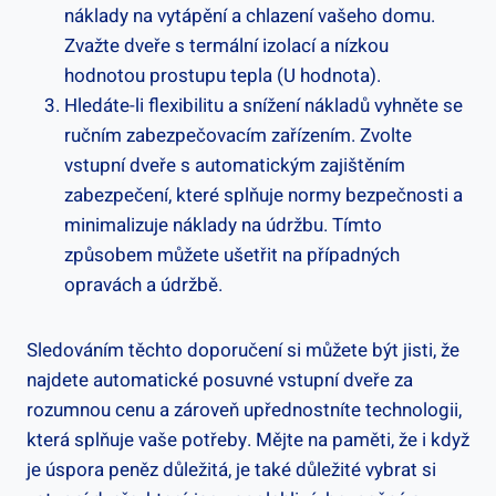
⁢náklady na ​vytápění a chlazení ⁣vašeho domu.
Zvažte ‍dveře‌ s ⁢termální‍ izolací a nízkou
hodnotou prostupu tepla ⁤(U hodnota).
Hledáte-li flexibilitu‍ a‌ snížení ‌nákladů vyhněte se
⁤ručním ‌zabezpečovacím ⁤zařízením. Zvolte
vstupní dveře s automatickým zajištěním
zabezpečení,‍ které splňuje⁤ normy bezpečnosti​ a ​
minimalizuje náklady ⁣na údržbu. ⁤Tímto
způsobem můžete⁣ ušetřit na případných
opravách a údržbě.
Sledováním těchto doporučení si ⁢můžete být jisti, že
najdete automatické posuvné vstupní ‍dveře za
rozumnou cenu a zároveň upřednostníte⁣ technologii,⁢
která splňuje vaše potřeby. Mějte na paměti,⁢ že i když
je⁤ úspora peněz důležitá, je⁤ také důležité vybrat si