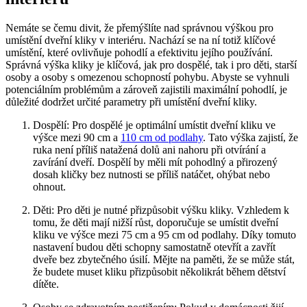
Nemáte se čemu divit, že přemýšlíte nad ‌správnou výškou⁣ pro
‍umístění dveřní kliky v ‌interiéru. Nachází se na ní totiž ⁢klíčové
umístění, které ovlivňuje pohodlí a efektivitu​ jejího⁤ používání.
Správná výška kliky je klíčová, jak⁤ pro dospělé, tak i pro děti, starší
osoby a osoby s omezenou schopností pohybu. Abyste se‍ vyhnuli
potenciálním problémům a zároveň zajistili maximální ‍pohodlí, je
důležité dodržet určité parametry při umístění dveřní kliky.
Dospělí: Pro dospělé je optimální ​umístit ⁤dveřní kliku ve
výšce mezi 90 cm a
110 cm od podlahy
. Tato⁣ výška‌ zajistí, že
ruka není příliš natažená‌ dolů ani nahoru při otvírání ⁤a
zavírání dveří. Dospělí by měli mít pohodlný a přirozený
dosah kličky bez nutnosti se‍ příliš natáčet, ohýbat nebo
ohnout.
Děti: Pro děti je⁣ nutné ⁣přizpůsobit výšku kliky. Vzhledem k
tomu, že děti mají nižší růst, doporučuje se ⁤umístit dveřní
kliku ve výšce mezi 75 cm ⁢a 95 cm ​od podlahy. ⁣Díky⁣ tomuto
nastavení budou děti schopny samostatně otevřít a zavřít
‍dveře​ bez zbytečného úsilí. Mějte na paměti, ‌že se může stát,
že budete muset kliku přizpůsobit několikrát během dětství
dítěte.