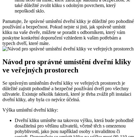
také důležité zvolit‌ kliku s odolným⁣ povrchem, který
nepoškodí sklo.
Pamatujte, že správné umístění⁤ dveřní kliky je důležité pro pohodlné
používání a bezpečnost. Pokud nejste si jisti, ⁤jak ⁣správně umístit
kliku na vaše dveře, můžete se poradit s odborníkem, který vám
poskytne konkrétní doporučení vzhledem k vašim potřebám a
typech dveří, které máte.
Návod​ pro správné umístění dveřní kliky
ve veřejných prostorech
Se správným umístěním dveřní kliky ve ‍veřejných prostorech je​
důležité ⁤zajistit pohodlné a bezpečné ⁢používání dveří pro⁢ všechny
uživatele. Existuje několik faktorů, které‌ je třeba zvážit⁢ při instalaci
dveřní‌ kliky, aby byla ⁣co nejvíce účelná.
Výška umístění dveřní kliky:
Dveřní kliku umístěte na​ takovou výšku, která bude‍ pohodlně
dosažitelná pro většinu uživatelů, včetně těch s omezenou
pohyblivostí, ‍jako jsou například osoby s invaliditou či⁢
senioři. Doporučuje‍ se umístit ⁣kliku na výšku mezi 90-110 ‍cm