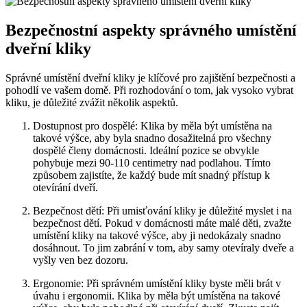
Bezpečnostní‌ aspekty správného umístění
dveřní ⁣kliky
Správné umístění dveřní kliky je klíčové pro zajištění⁢ bezpečnosti a
pohodlí ve vašem domě. ‌Při⁤ rozhodování o tom, jak vysoko vybrat
kliku, je důležité​ zvážit několik aspektů.
Dostupnost pro⁤ dospělé: Klika by‌ měla být umístěna na
takové ⁢výšce, aby byla snadno ‍dosažitelná⁤ pro všechny
dospělé členy ‍domácnosti. ​Ideální pozice⁢ se⁤ obvykle
pohybuje mezi 90-110 centimetry nad podlahou. ‍Tímto
⁣způsobem zajistíte, že každý bude​ mít snadný přístup‍ k
otevírání dveří.
Bezpečnost dětí: Při ⁤umisťování kliky je ‍důležité myslet i ⁤na
bezpečnost dětí.‍ Pokud v domácnosti máte malé děti, zvažte
umístění kliky na takové výšce, aby ji nedokázaly snadno
dosáhnout. To jim zabrání v tom, aby samy otevíraly dveře a
vyšly ‌ven bez dozoru.
Ergonomie: Při správném umístění kliky ⁣byste měli brát v
úvahu i ergonomii. Klika by měla ‍být umístěna na ‍takové