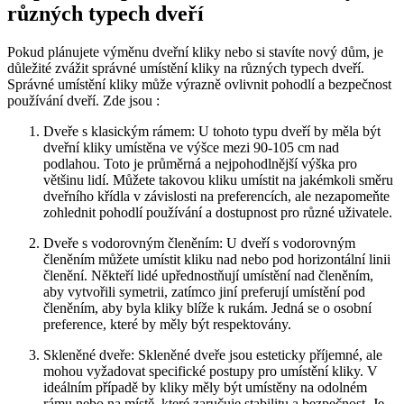
různých typech dveří
Pokud plánujete výměnu dveřní‍ kliky nebo si stavíte nový ‍dům, je⁤
důležité ⁢zvážit správné umístění kliky ‍na ‌různých typech dveří.⁣
Správné umístění ​kliky může výrazně ovlivnit pohodlí a bezpečnost
používání ⁤dveří. Zde jsou ⁤:
Dveře s klasickým rámem:‍ U tohoto typu dveří by měla být
dveřní kliky umístěna​ ve výšce mezi 90-105 cm nad
podlahou. ‌Toto je⁢ průměrná a nejpohodlnější výška pro
většinu lidí. Můžete takovou kliku umístit na jakémkoli směru
dveřního křídla v⁢ závislosti na​ preferencích, ale nezapomeňte
zohlednit pohodlí používání a dostupnost pro různé uživatele.
Dveře s vodorovným členěním: U dveří s vodorovným
členěním můžete umístit kliku⁢ nad nebo⁢ pod ​horizontální linii
členění. Někteří lidé upřednostňují umístění ⁢nad ‍členěním,
aby vytvořili symetrii, zatímco jiní preferují umístění pod
členěním, aby ‌byla kliky blíže k rukám. ⁣Jedná se o osobní
preference, které by měly být respektovány.
Skleněné dveře: Skleněné dveře jsou esteticky příjemné, ale
mohou vyžadovat specifické postupy pro umístění kliky.⁢ V
ideálním případě by kliky měly být umístěny na odolném ​
rámu ‌nebo na místě, které zaručuje stabilitu a⁤ bezpečnost. Je