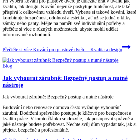
Při výběru kování pro plastové dveře je důležité brát v úvahu jak
kvalitu, tak design. Kování nejenže poskytuje funkčnost, ale také
přispívá k celkovému vzhledu dveří. Vyberte si takové kování, které
kombinuje bezpečnost, odolnost a estetiku, ať už se jedná o kliky,
zámky nebo panty. Mějte na paměti své individuální potřeby a
přečtěte si více o různých možnostech, abyste mohli udělat
informované rozhodnutí.
Přečtěte si více
Kování pro plastové dveře – Kvalita a design
Blog
Jak vybourat zárubně: Bezpečný postup a nutné
nástroje
Jak vybourat zárubně: Bezpečný postup a nutné nástroje
Budování nebo renovace domova často vyžaduje vybourání
zárubní. Dodržení správného postupu je klíčové pro bezpečnost a
kvalitu práce. V tomto článku se dozvíte, jak postupovat správně a
jaké nástroje budete potřebovat. Nechte svůj dům vypadat tak, jak si
přejete, bezpečně a profesionálně.