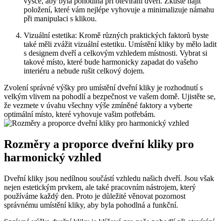
výšce, ‍aby byla pohodlná ⁤při otevírání dveří. Zkuste najít⁤
položení, které vám nejlépe vyhovuje a ⁤minimalizuje námahu
při manipulaci​ s klikou.
Vizuální estetika: Kromě různých praktických faktorů byste
také měli ⁤zvážit vizuální estetiku. Umístění kliky by mělo ladit
s designem dveří a celkovým ⁢vzhledem místnosti. Vybrat si
takové místo, které bude harmonicky zapadat do vašeho
interiéru a nebude rušit celkový dojem.
Zvolení správné ‍výšky pro umístění dveřní kliky je rozhodnutí⁣ s
velkým vlivem na⁢ pohodlí a bezpečnost ve vašem domě. Ujistěte se,
že vezmete v úvahu všechny výše zmíněné faktory⁣ a vyberte
optimální ⁤místo, které vyhovuje vašim potřebám.
Rozměry⁣ a proporce⁤ dveřní⁤ kliky⁢ pro
harmonický vzhled
Dveřní kliky jsou nedílnou součástí vzhledu‍ našich dveří. Jsou však​
nejen ‌estetickým prvkem, ale také pracovním nástrojem,‌ který
‍používáme každý den. Proto je důležité​ věnovat pozornost
správnému umístění kliky, aby byla pohodlná ‍a funkční.