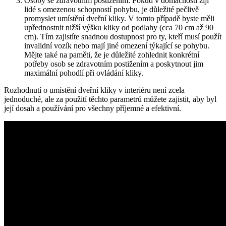
Osoby se zdravotním postižením: Pokud v domácnosti⁣ žijí‍
lidé s omezenou schopností pohybu, je důležité​ pečlivě
promyslet umístění dveřní kliky. V tomto⁢ případě byste měli
upřednostnit nižší výšku kliky od podlahy ‍(cca 70 cm až 90
cm). Tím ​zajistíte snadnou dostupnost pro ty,​ kteří musí použít​
invalidní vozík nebo ⁣mají jiné ⁤omezení týkající se ‍pohybu.
Mějte také na paměti, že ⁣je důležité ⁤zohlednit ​konkrétní
potřeby osob se zdravotním postižením a poskytnout jim
‌maximální pohodlí při⁤ ovládání kliky.
Rozhodnutí o ⁣umístění dveřní kliky v interiéru není zcela
jednoduché, ale za použití těchto parametrů můžete​ zajistit, aby byl
její dosah ⁤a používání ⁤pro všechny příjemné a efektivní.