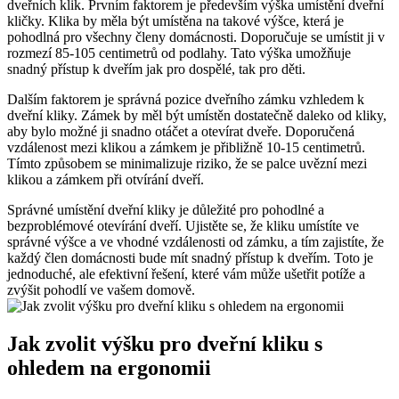
dveřních klik. Prvním faktorem‍ je především​ výška umístění‍ dveřní
kličky. Klika by ⁣měla být umístěna na takové výšce, která je
⁣pohodlná pro všechny členy domácnosti. Doporučuje se umístit ji​ v
rozmezí 85-105​ centimetrů ⁢od podlahy. ‌Tato výška ​umožňuje
snadný ‌přístup k dveřím jak pro⁣ dospělé, tak pro děti.
Dalším faktorem je správná pozice dveřního zámku vzhledem k
dveřní kliky. Zámek by⁤ měl být umístěn ⁣dostatečně⁤ daleko od kliky,​
aby bylo ⁢možné ji ⁣snadno otáčet a otevírat ⁢dveře. Doporučená
‍vzdálenost mezi‍ klikou ‍a⁣ zámkem ⁢je přibližně 10-15 centimetrů.
Tímto způsobem se​ minimalizuje riziko, že se‌ palce ‌uvězní mezi‌
klikou ​a zámkem při otvírání dveří.
Správné umístění dveřní‍ kliky⁣ je důležité ‍pro pohodlné a ​
bezproblémové otevírání⁢ dveří. ⁤Ujistěte se, že kliku⁤ umístíte ve
správné ⁢výšce ​a ve ⁣vhodné vzdálenosti od zámku, a tím ⁤zajistíte, že
každý člen domácnosti‍ bude ⁢mít ​snadný přístup k dveřím. Toto je
⁢jednoduché, ale efektivní řešení, které ‍vám může ušetřit potíže a
zvýšit⁣ pohodlí ve vašem domově.
Jak​ zvolit výšku ‍pro dveřní kliku⁤ s
ohledem ‍na ⁤ergonomii