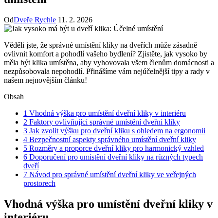
Od
Dveře Rychle
11. 2. 2026
Věděli jste, že správné‌ umístění ⁣kliky na dveřích může zásadně
ovlivnit⁤ komfort a ‌pohodlí vašeho bydlení? Zjistěte, jak vysoko by
měla být klika umístěna, aby vyhovovala všem členům ​domácnosti‌ a
nezpůsobovala nepohodlí. Přinášíme vám nejúčelnější tipy a ‌rady ⁢v
našem nejnovějším článku!
Obsah
1
Vhodná výška‍ pro⁢ umístění dveřní ⁣kliky v interiéru
2
Faktory ovlivňující správné umístění dveřní kliky
3
Jak​ zvolit výšku ‍pro dveřní kliku⁤ s ohledem ‍na ⁤ergonomii
4
Bezpečnostní‌ aspekty správného umístění dveřní ⁣kliky
5
Rozměry⁣ a proporce⁤ dveřní⁤ kliky⁢ pro harmonický vzhled
6
Doporučení pro⁢ umístění ⁣dveřní kliky na různých typech
dveří
7
Návod​ pro správné umístění dveřní kliky ve veřejných
prostorech
Vhodná výška‍ pro⁢ umístění dveřní ⁣kliky v
interiéru