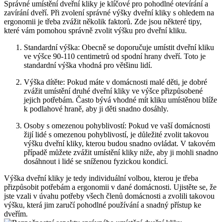
Správné umístění dveřní kliky je klíčové pro pohodlné otevírání a
zavírání dveří.‌ Při zvolení správné ⁤výšky dveřní kliky s ohledem na
ergonomii je třeba​ zvážit několik faktorů. Zde jsou některé tipy,
které vám pomohou správně‌ zvolit​ výšku ⁣pro⁣ dveřní kliku.
Standardní výška: Obecně se doporučuje umístit dveřní kliku
ve​ výšce 90-110 centimetrů od spodní hrany dveří. Toto je
standardní ⁢výška ‌vhodná pro většinu lidí.
Výška dítěte: Pokud máte v‌ domácnosti malé děti, je dobré
zvážit umístění druhé⁤ dveřní kliky ve​ výšce přizpůsobené
jejich potřebám. Často bývá vhodné mít kliku umístěnou​ blíže
k podlahové⁢ hraně, ⁤aby ji⁢ děti snadno dosáhly.
Osoby s omezenou‌ pohyblivostí: Pokud ve vaší domácnosti
žijí lidé s​ omezenou pohyblivostí, je ‍důležité zvolit takovou
výšku dveřní kliky, kterou‌ budou snadno ovládat. V ⁣takovém
případě můžete zvážit umístění kliky niže, aby ji mohli snadno
dosáhnout i lidé ​se sníženou fyzickou kondicí.
Výška dveřní kliky je tedy individuální⁤ volbou, kterou je třeba
přizpůsobit potřebám a ergonomii ‍v⁤ dané domácnosti. Ujistěte se, že
⁣jste vzali v ⁤úvahu potřeby všech členů domácnosti a ‍zvolili ‌takovou
výšku,⁢ která jim zaručí pohodlné používání a snadný přístup ke
dveřím.