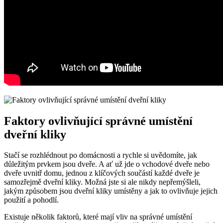
Faktory ovlivňující správné umístění
dveřní kliky
Stačí se rozhlédnout po domácnosti a ⁣rychle si⁢ uvědomíte, jak
důležitým prvkem ​jsou dveře.‍ A ať už⁣ jde ‌o vchodové dveře nebo
⁢dveře uvnitř⁤ domu,‌ jednou z klíčových součástí‍ každé dveře je
samozřejmě​ dveřní⁢ kliky. Možná jste ‍si ale nikdy nepřemýšleli,
jakým ‌způsobem jsou dveřní kliky ⁤umístěny a jak to ovlivňuje jejich⁤
použití ⁣a pohodlí.
Existuje několik faktorů, které mají vliv na správné ⁢umístění