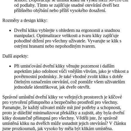
od podlahy. Tímto se zajišťuje ‌snadné otevírání‍ dveří bez ​
přílišného ⁤ohýbání⁤ nebo příliš⁤ vysokého dosažení.
Rozměry a design⁤ kliky: ⁢
Dveřní ⁤kliku vybírejte s ohledem na ergonomii a snadnou
manipulaci. Optimalizace velikosti ⁤a tvaru kliky⁣ zajišťuje
pohodlné držení pro‌ všechny uživatele. Vyvarujte se klik s
ostrými hranami nebo nepohodlným ⁢tvarem.
Další aspekty:
Při umisťování dveřní kliky věnujte pozornost i dalším
aspektům⁣ jako odolnost vůči vnějším vlivům, jako je vlhkost a
povětrnostní podmínky. Je také vhodné zvolit kliku s dobře
čitelným označením otevírání, což pomůže všem uživatelům⁤
jednoduše identifikovat, jak dveře otevřít.
Správné‌ umístění ​dveřní kliky⁤ ve ‍veřejných prostorech​ je klíčové
pro vytvoření přístupného a bezpečného prostředí pro všechny.
Pamatujte, že každý uživatel může mít jiné⁤ potřeby a ‍schopnosti,
proto je důležité minimalizovat překážky a zajistit, aby byla dveřní
kliky dostatečně přístupná pro všechny. Věděli jste, že správně⁤
umístěná kliku ‍na dveřích ⁣může usnadnit jejich otevírání? V článku
jsme prozkoumali, jak vysoko by měla být klikám‌ umístěna.