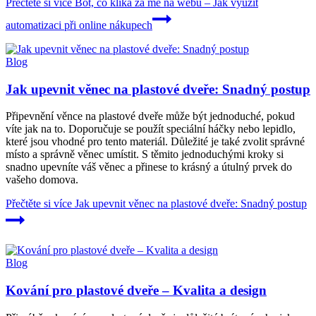
Přečtěte si více
Bot, co klika za mě na webu – Jak využít
automatizaci při online nákupech
Blog
Jak upevnit věnec na plastové dveře: Snadný postup
Připevnění věnce na plastové dveře může být jednoduché, pokud
víte jak na to. Doporučuje se použít speciální háčky nebo lepidlo,
které jsou vhodné pro tento materiál. Důležité je také zvolit správné
místo a správně věnec umístit. S těmito jednoduchými kroky si
snadno upevníte váš věnec a přinese to krásný a útulný prvek do
vašeho domova.
Přečtěte si více
Jak upevnit věnec na plastové dveře: Snadný postup
Blog
Kování pro plastové dveře – Kvalita a design