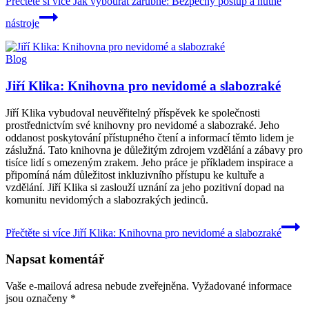
Přečtěte si více
Jak vybourat zárubně: Bezpečný postup a nutné
nástroje
Blog
Jiří Klika: Knihovna pro nevidomé a slabozraké
Jiří Klika vybudoval neuvěřitelný příspěvek ke společnosti
prostřednictvím své knihovny pro nevidomé a slabozraké. Jeho
oddanost poskytování přístupného čtení a informací těmto lidem je
záslužná. Tato knihovna je důležitým zdrojem vzdělání a zábavy pro
tisíce lidí s omezeným zrakem. Jeho práce je příkladem inspirace a
připomíná nám důležitost inkluzivního přístupu ke kultuře a
vzdělání. Jiří Klika si zaslouží uznání za jeho pozitivní dopad na
komunitu nevidomých a slabozrakých jedinců.
Přečtěte si více
Jiří Klika: Knihovna pro nevidomé a slabozraké
Napsat komentář
Vaše e-mailová adresa nebude zveřejněna.
Vyžadované informace
jsou označeny
*