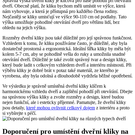
Správná výška dveřní kliky je klíčová pro naše pohodlí při otevírání
dveří.‍ Obecně platí, že kliku bychom‌ měli umístit ve výšce, ​která
⁤nám vyhovuje, a⁢ která je přístupná pro každého člena rodiny.
Nejčastěji⁤ se kliky umisťují ve výšce 90-110 cm‌ od⁤ podlahy. Tato
výška umožňuje pohodlné otevírání ⁤dveří pro většinu lidí, bez
ohledu na jejich ‌výšku.
Rozměry dveřní kliky jsou také⁤ důležité pro její správnou funkčnost.‌
Vzhledem k⁣ tomu,‌ že kliku používáme často, je důležité, aby byla
dostatečně prostorná a​ ergonomická. Ideální šířka kliky by měla být​
kolem⁣ 5-7 cm, aby se ⁣pohodlně ⁤vešla do ruky a umožnila snadné
otevírání dveří.⁤ Důležité je také zvolit správný tvar a design kliky,
který bude​ ladit s celkovým‌ vzhledem dveří a interiéru místnosti. Při
‍výběru kliky je dobré brát⁢ v potaz také materiál, ​ze kterého je
vyrobena,‌ aby byla​ odolná⁤ a dlouhodobě vydržela běžné opotřebení.
Ve výsledku je správně umístěná⁤ dveřní⁢ kliky klíčem k
harmonickému vzhledu dveří a zajištění pohodlí při otevírání. Dbejte
na správnou‌ výšku kliky a zvolte ⁤rozměry a design, které budou
nejen funkční,​ ale i‌ esteticky příjemné. Pamatujte, že dveřní kliky
jsou detaily,
které mohou ovlivnit celkový dojem
z interiéru a proto
si‍ vybírejte ‌s péčí.
Doporučení pro⁢ umístění ⁣dveřní kliky na