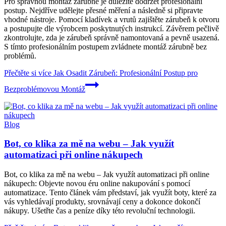
Pro správnou montáž zárubně je důležité dodržet profesionální
postup. Nejdříve udělejte přesné měření a následně si připravte
vhodné nástroje. Pomocí kladívek a vrutů zajištěte zárubeň k otvoru
a postupujte dle výrobcem poskytnutých instrukcí. Závěrem pečlivě
zkontrolujte, zda je zárubeň správně namontovaná a pevně usazená.
S tímto profesionálním postupem zvládnete montáž zárubně bez
problémů.
Přečtěte si více
Jak Osadit Zárubeň: Profesionální Postup pro
Bezproblémovou Montáž
Blog
Bot, co klika za mě na webu – Jak využít
automatizaci při online nákupech
Bot, co klika za mě na webu – Jak využít automatizaci při online
nákupech: Objevte novou éru online nakupování s pomocí
automatizace. Tento článek vám představí, jak využít boty, které za
vás vyhledávají produkty, srovnávají ceny a dokonce dokončí
nákupy. Ušetřte čas a peníze díky této revoluční technologii.