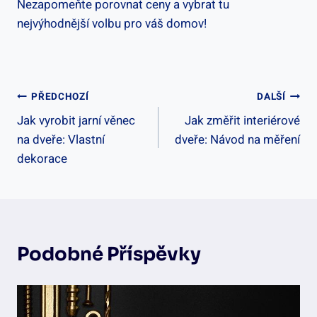
Nezapomeňte porovnat ceny a vybrat tu
nejvýhodnější volbu pro váš domov!
Navigace
PŘEDCHOZÍ
DALŠÍ
Jak vyrobit jarní věnec
Jak změřit interiérové
Pro
na dveře: Vlastní
dveře: Návod na měření
Příspěvek
dekorace
Podobné Příspěvky