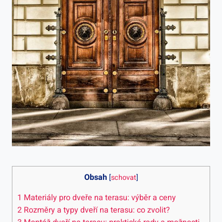
Obsah
[
schovat
]
1
Materiály pro dveře na terasu: výběr a ceny
2
Rozměry a typy dveří na terasu: co zvolit?