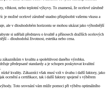
zy, vlhkost, nebo teplotní výkyvy. To znamená, že ocelové zárubně
avíc je možné ocelové zárubně snadno přizpůsobit vašemu vkusu a
daje, ale v dlouhodobém horizontu se mohou ukázat jako výhodnější
abyste si udělali představu o kvalitě a přínosech dražších ocelových
itější – dlouhodobá životnost, estetika nebo cena.
ru zákazníkům v kvalitu a spolehlivost daného výrobku.
održuje předepsané standardy a je schopen poskytovat kvalitní
.
ízké kvality. Zákazníci však musí vzít v úvahu i další faktory, jako
ak ocenění a certifikace, tak i další faktory spojené s výběrem
né výhody. Toto srovnání vám může pomoci při výběru optimálního