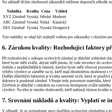
Na základě těchto zkušeností zákazníků můžeme doporučit několik nab
Nabídka
Kvalita
Cena
Vzhled
XYZ Zárubně
Vysoká
Střední
Moderní
ABC Zárubně
Vysoká
Nízká
Klasický
DEF Zárubně
Vysoká
Vysoká
Designový
Tyto nabídky se zdají být nejlepší volbou pro zákazníky s různými pr
6. Zárukou kvality: Rozhodující faktory p
Při rozhodování o nákupu ocelových zárubní je důležité zohlednit růz
které byste měli zvážit, abyste měli jistotu, že vaše investice do oce
Jedním z nejdůležitějších faktorů, kterým byste měli věnovat pozornos
výběru výrobce se zaměřte na ty, kteří mají dlouholetou zkušenost 
Dalším důležitým faktorem je kvalita samotné oceli, která se používá 
dokonce k prasknutí zárubní. Věnujte tedy pozornost materiálu, který
Závěrem je důležité s ohledem na cenovou dostupnost zvážit nabídky 
výrobce. Na trhu je mnoho dodavatelů, kteří nabízejí různou kvalitu za
7. Srovnání nákladů a kvality: Vyplatí se 
V případě, že se rozhodujete mezi dražšími ocelovými zárubněmi a lev