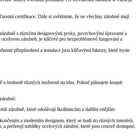
ečnostní certifikace. Dále si uvědomte, že ne všechny zárubně mají
jí zárubně s různými designovými prvky, povrchovými úpravami a
Vaši ocelovou zárubeň, je klíčové pro bezproblémové fungování a
osti přizpůsobení a instalace jsou klíčovými faktory, které byste
tě a hodnotě různých možností na trhu. Pokud plánujete koupit
zárubní:
enili zárubně, které odolávají škrábancům a dalším vnějším
okončením a moderním designem, který se hodí do různých interiérů.
, a preferují nabídky ocelových zárubní, které jsou cenově dostupné,