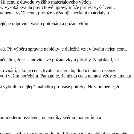
vyšší cenu z důvodu vyššího materiálového výdeje.
r. Vysoká kvalita povrchové úpravy může přinést vyšší cenu.
amenat vyšší cenu, protože vyžadují speciální materiály a
ý nejlépe odpovídá vašim potřebám a požadavkům.
ců. Při výběru správné nabídky je důležité vzít v úvahu nejen cenu,
něte tím, že si stanovíte své požadavky a priority. Například, jak
ovnání, jako je cena, kvalita materiálu, dodací lhůta, recenze
hovují vašim potřebám. Pamatujte, že nízká cena nemusí vždy znamenat
i vybrali tu nejlepší nabídku pro vaše potřeby. Nezapomeňte, že
dou moderní rezidenci, nejen díky svému modernímu a
ované služby a kvalitu produktu. Při srovnávání nabídek si všímejte