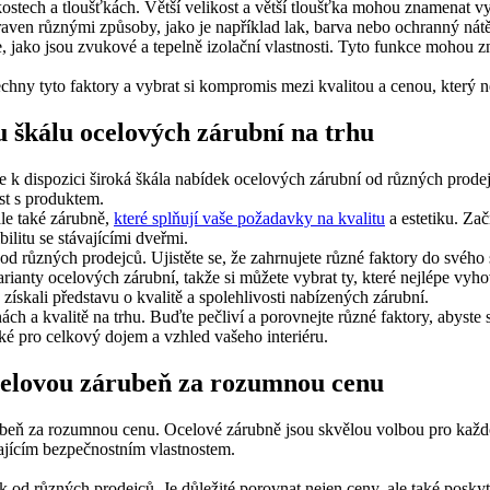
ikostech a tloušťkách. Větší velikost a větší tloušťka mohou znamenat 
ven různými způsoby, jako je například lak, barva nebo ochranný nátě
jako jsou zvukové a tepelně izolační vlastnosti. Tyto funkce mohou zn
šechny tyto faktory a vybrat si kompromis mezi kvalitou a cenou, kter
 škálu ocelových zárubní na trhu
e k dispozici široká škála nabídek ocelových zárubní od různých prodej
ost s produktem.
le také zárubně,
které splňují vaše požadavky na kvalitu
a estetiku. Zač
ilitu se stávajícími dveřmi.
d různých prodejců. Ujistěte se, že zahrnujete různé faktory do svého sr
rianty ocelových zárubní, takže si můžete vybrat ty, které nejlépe vy
získali představu o kvalitě a spolehlivosti nabízených zárubní.
h a kvalitě na trhu. Buďte pečliví a porovnejte různé faktory, abyste s
také pro celkový dojem a vzhled vašeho interiéru.
ocelovou zárubeň za rozumnou cenu
rubeň za rozumnou cenu. Ocelové zárubně jsou skvělou volbou pro kaž
kajícím bezpečnostním vlastnostem.
 od různých prodejců. Je důležité porovnat nejen ceny, ale také poskyt