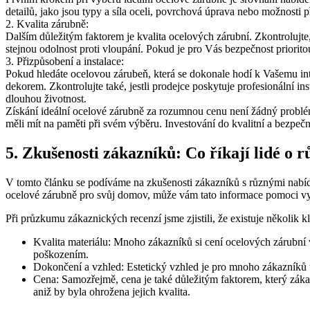
detailů, jako jsou typy a síla oceli, povrchová úprava nebo možnosti
2. Kvalita zárubně:
Dalším důležitým faktorem je kvalita ocelových zárubní. Zkontrolujte,
stejnou odolnost proti vloupání. Pokud je pro Vás bezpečnost priorito
3. Přizpůsobení a instalace:
Pokud hledáte ocelovou zárubeň, která se dokonale hodí k Vašemu in
dekorem. Zkontrolujte také, jestli prodejce poskytuje profesionální i
dlouhou životnost.
Získání ideální ocelové zárubně za rozumnou cenu není žádný problém,
měli mít na paměti při svém výběru. Investování do kvalitní a bezpe
5. Zkušenosti zákazníků: Co říkají lidé o
V tomto článku se podíváme na zkušenosti zákazníků s různými nabídka
ocelové zárubně pro svůj domov, může vám tato informace pomoci vybr
Při průzkumu zákaznických recenzí jsme zjistili, že existuje několik k
Kvalita materiálu: Mnoho zákazníků si cení ocelových zárubní v
poškozením.
Dokončení a vzhled: Estetický vzhled je pro mnoho zákazníků 
Cena: Samozřejmě, cena je také důležitým faktorem, který zákaz
aniž by byla ohrožena jejich kvalita.