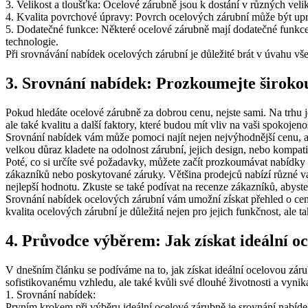
3. Velikost a tloušťka: Ocelové zárubně jsou k dostání v různých vel
4. Kvalita povrchové úpravy: Povrch ocelových zárubní může být upra
5. Dodatečné funkce: Některé ocelové zárubně mají dodatečné funkce, 
technologie.
Při srovnávání nabídek ocelových zárubní je důležité brát v úvahu v
3. Srovnání nabídek: Prozkoumejte širokou
Pokud hledáte ocelové zárubně za dobrou cenu, nejste sami. Na trhu j
ale také kvalitu a další faktory, které budou mít vliv na vaši spokojen
Srovnání nabídek vám může pomoci najít nejen nejvýhodnější cenu, a
velkou důraz kladete na odolnost zárubní, jejich design, nebo kompatib
Poté, co si určíte své požadavky, můžete začít prozkoumávat nabídky o
zákazníků nebo poskytované záruky. Většina prodejců nabízí různé va
nejlepší hodnotu. Zkuste se také podívat na recenze zákazníků, abyste 
Srovnání nabídek ocelových zárubní vám umožní získat přehled o cenác
kvalita ocelových zárubní je důležitá nejen pro jejich funkčnost, ale 
4. Průvodce výběrem: Jak získat ideální 
V dnešním článku se podíváme na to, jak získat ideální ocelovou zá
sofistikovanému vzhledu, ale také kvůli své dlouhé životnosti a vyni
1. Srovnání nabídek:
Prvním krokem při výběru ideální ocelové zárubně je srovnání nabídek