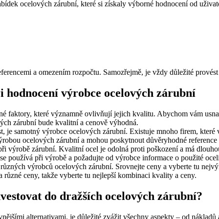
ídek ocelových zárubní, které si získaly výborné hodnocení od uživat
eferencemi a omezením rozpočtu. Samozřejmě, je vždy důležité provést v
ři hodnocení výrobce ocelových zárubní
né faktory, které významně ovlivňují jejich kvalitu. Abychom vám usna
lových zárubní bude kvalitní a cenově výhodná.
t, je samotný výrobce ocelových zárubní. Existuje mnoho firem, které v
s výrobou ocelových zárubní a mohou poskytnout důvěryhodné reference
při výrobě zárubní. Kvalitní ocel je odolná proti poškození a má dlouho
 se používá při výrobě a požadujte od výrobce informace o použité oceli
různých výrobců ocelových zárubní. Srovnejte ceny a vyberte tu nejvýh
 různé ceny, takže vyberte tu nejlepší kombinaci kvality a ceny.
investovat do dražších ocelových zárubní?
nějšími alternativami, je důležité zvážit všechny aspekty – od nákladů 