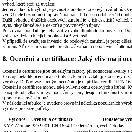
výhod, které stojí za uvážení.
Jedna z hlavních výhod je pevnost a odolnost ocelových zárubní. Oce
vydrží déle bez nutnosti oprav či náhrad. Také jsou odolné vůči ohni a
Další výhodou dražších ocelových zárubní je jejich estetický vzhled
stylu, díky široké škále dekorů a povrchových úprav.
Při srovnání nákladů je třeba vzít v úvahu dlouhodobou investici. D
volba vzhledem k jejich odolnosti a životnosti.
V případě, že zvažujete investici do ocelových zárubní, je proto důle
zárubní. Ať už se rozhodnete pro dražší variantu nebo levnější alternat
8. Ocenění a certifikace: Jaký vliv mají o
Ocenění a certifikace jsou důležitými faktory při hodnocení kvality 
Existuje několik ocenění a certifikací, které se vztahují k ocelovým 
výrobky. Dalším významným oceněním je například certifikát EN 1634
Ocenění a certifikace mohou také ovlivnit cenu ocelových zárubní. Kva
je například délka záruky, montážní systém, design a funkčnost zárubní
správné ocelové zárubně.
V následující tabulce je uvedeno srovnání několika populárních výro
výrobce pro vaše potřeby:
Výrobce
Ocenění a certifikace
Dodatečné vý
XYZ Zárubně
ISO 9001, EN 1634-1
10 let záruka, rychlá dodávka