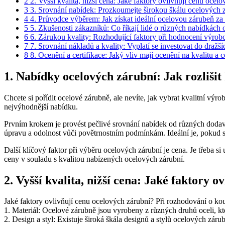
2
2. Vyšší kvalita, nižší cena: Jaké faktory ovlivňují cenu ocel
3
3. Srovnání nabídek: Prozkoumejte širokou škálu ocelových z
4
4. Průvodce výběrem: Jak získat ideální ocelovou zárubeň z
5
5. Zkušenosti zákazníků: Co říkají lidé o různých nabídkách
6
6. Zárukou kvality: Rozhodující faktory při hodnocení výrob
7
7. Srovnání nákladů a kvality: Vyplatí se investovat do dražš
8
8. Ocenění a certifikace: Jaký vliv mají ocenění na kvalitu a
1. Nabídky ocelových zárubní: Jak rozlišit 
Chcete si pořídit ocelové zárubně, ale nevíte, jak vybrat kvalitní výr
nejvýhodnější nabídku.
Prvním krokem je provést pečlivé srovnání nabídek od různých dodavate
úpravu a odolnost vůči povětrnostním podmínkám. Ideální je, pokud si
Další klíčový faktor při výběru ocelových zárubní je cena. Je třeba s
ceny v souladu s kvalitou nabízených ocelových zárubní.
2. Vyšší kvalita, nižší cena: Jaké faktory 
Jaké faktory ovlivňují cenu ocelových zárubní? Při rozhodování o kou
1. Materiál: Ocelové zárubně jsou vyrobeny z různých druhů oceli, kte
2. Design a styl: Existuje široká škála designů a stylů ocelových zár