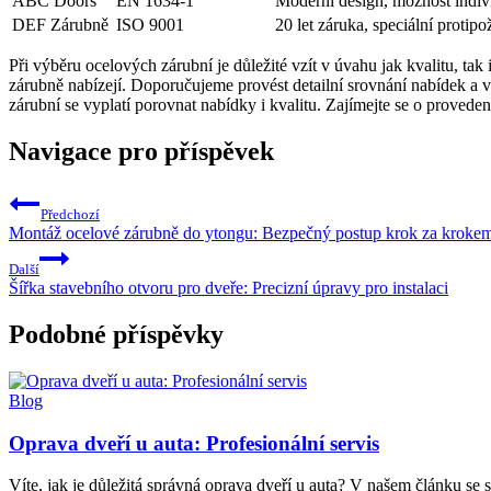
ABC Doors
EN 1634-1
Moderní design, možnost indiv
DEF Zárubně
ISO 9001
20 let záruka, speciální protip
Při výběru ocelových zárubní je důležité vzít v úvahu jak kvalitu, t
zárubně nabízejí. Doporučujeme provést detailní srovnání nabídek a v
zárubní se vyplatí porovnat nabídky i kvalitu. Zajímejte se o proveden
Navigace pro příspěvek
Předchozí
Montáž ocelové zárubně do ytongu: Bezpečný postup krok za kroke
Další
Šířka stavebního otvoru pro dveře: Precizní úpravy pro instalaci
Podobné příspěvky
Blog
Oprava dveří u auta: Profesionální servis
Víte, jak je důležitá správná oprava dveří u auta? V našem článku se