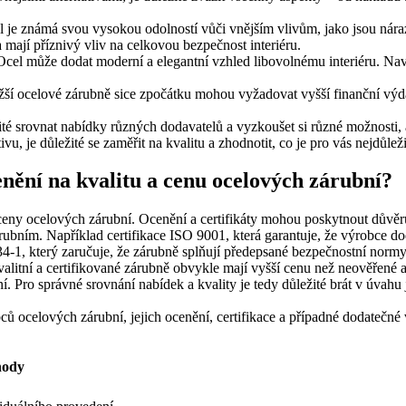
l je známá svou vysokou odolností vůči vnějším vlivům, jako jsou nára
 mají příznivý vliv na celkovou bezpečnost interiéru.
. Ocel může dodat moderní a elegantní vzhled libovolnému interiéru. N
ražší ocelové zárubně sice zpočátku mohou vyžadovat vyšší finanční vý
žité srovnat nabídky různých dodavatelů a vyzkoušet si různé možnosti, 
ivu, je důležité se zaměřit na kvalitu a zhodnotit, co je pro vás nejdůlež
cenění na kvalitu a cenu ocelových zárubní?
a ceny ocelových zárubní. Ocenění a certifikáty mohou poskytnout důvě
zárubním. Například certifikace ISO 9001, která garantuje, že výrobce d
-1, který zaručuje, že zárubně splňují předepsané bezpečnostní normy
litní a certifikované zárubně obvykle mají vyšší cenu než neověřené a n
. Pro správné srovnání nabídek a kvality je tedy důležité brát v úvahu j
bců ocelových zárubní, jejich ocenění, certifikace a případné dodateč
hody