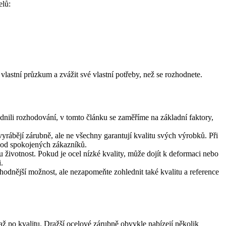
elů:
lastní průzkum a zvážit své vlastní potřeby, než se rozhodnete.
dnili rozhodování, v tomto článku se zaměříme na základní faktory,
yrábějí zárubně, ale ne všechny garantují kvalitu svých výrobků. Při
 od spokojených zákazníků.
u životnost. Pokud je ocel nízké kvality, může dojít k deformaci nebo
.
odnější možnost, ale nezapomeňte zohlednit také kvalitu a reference
až po kvalitu. Dražší ocelové zárubně obvykle nabízejí několik