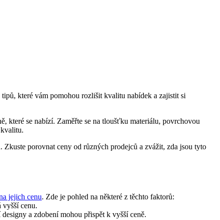
ipů, které vám pomohou rozlišit kvalitu nabídek a zajistit si
ně, které se nabízí. Zaměřte se na tloušťku materiálu, povrchovou
kvalitu.
u. Zkuste porovnat ceny od různých prodejců a zvážit, zda jsou tyto
 na jejich cenu
. Zde je pohled na některé z těchto faktorů:
á vyšší cenu.
ší designy a zdobení mohou přispět k vyšší ceně.