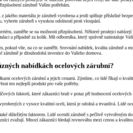
 přizpůsobení zárubně Vašim potřebám.
 z jakého materiálu je zárubeň vyrobena a jestli splňuje příslušné bezp
u, vyberte zárubeň s vysokou odolností proti vloupání.
teriéru, zaměřte se na možnosti přizpůsobení. Některé prodejci nabíze
nstalaci a případně za kolik. Mít odborníka, který správně nainstaluje 
 pokud víte, na co se zaměřit. Srovnání nabídek, kvalita zárubně a možn
čné zárubně je dlouhodobá investice do Vašeho domova.
 různých nabídkách ocelových zárubní?
mi ocelových zárubní a jejich cenami. Zjistíme, co lidé říkají o kvali
at ten nejlepší produkt pro vaše potřeby.
líčových faktorů, které zákazníci brali v potaz při hodnocení ocelových 
yrobených z vysoce kvalitní oceli, která je odolná a trvanlivá. Lidé oc
také důležitým faktorem. Lidé ocenili zárubně s pečlivě vytvořeným d
níci zvažují. Mnozí zákazníci hledají rovnováhu mezi cenou a kvalitou