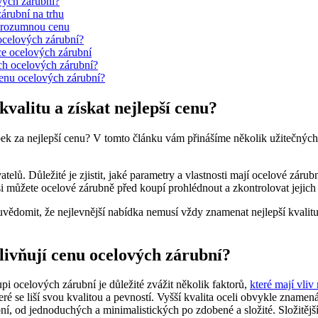
ových zárubní?
árubní na trhu
a rozumnou cenu
 ocelových zárubní?
ce ocelových zárubní
ích ocelových zárubní?
 cenu ocelových zárubní?
kvalitu a získat nejlepší cenu?
obek za nejlepší cenu? V tomto článku vám přinášíme několik užitečných t
lů. Důležité je zjistit, jaké parametry a vlastnosti mají ocelové zárub
 můžete ocelové zárubně před koupí prohlédnout a zkontrolovat jejich 
i uvědomit, že nejlevnější nabídka nemusí vždy znamenat nejlepší kvalit
ovlivňují cenu ocelových zárubní?
pi ocelových zárubní je důležité zvážit několik faktorů,
které mají vliv
ré se liší svou kvalitou a pevností. Vyšší kvalita oceli obvykle znamen
ubní, od jednoduchých a minimalistických po zdobené a složité. Složitěj