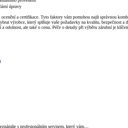
iduálního provedení
ožární úpravy
ak i ocenění a certifikace. Tyto faktory vám pomohou najít správnou kom
ybrat výrobce, který splňuje vaše požadavky na kvalitu, bezpečnost a d
í a odolnost, ale také o cenu. Péče o detaily při výběru zárubní je klíč
m
 seznámíte s profesionálním servisem, který vám…