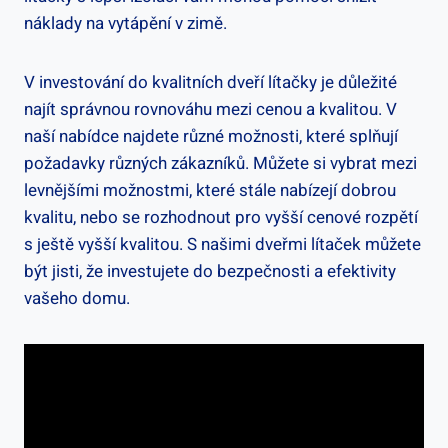
náklady na vytápění v zimě.
V investování do kvalitních dveří lítačky je důležité
najít správnou rovnováhu mezi cenou a kvalitou. V
naší nabídce najdete různé možnosti, které splňují
požadavky různých zákazníků. Můžete si vybrat mezi
levnějšími možnostmi, které stále nabízejí dobrou
kvalitu, nebo se rozhodnout pro vyšší cenové rozpětí
s ještě vyšší kvalitou. S našimi dveřmi lítaček můžete
být jisti, že investujete do bezpečnosti a efektivity
vašeho domu.