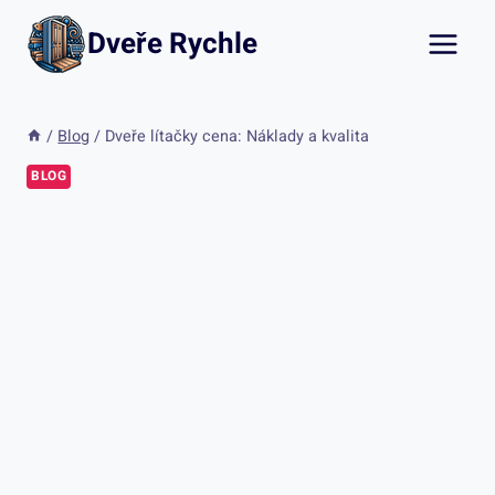
Přeskočit
Dveře Rychle
na
obsah
/
Blog
/
Dveře lítačky cena: Náklady a kvalita
BLOG