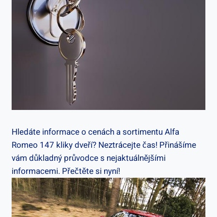
Hledáte informace o cenách a sortimentu Alfa
Romeo 147 kliky dveří? Neztrácejte čas! Přinášíme
vám důkladný průvodce s nejaktuálnějšími
informacemi. Přečtěte si nyní!