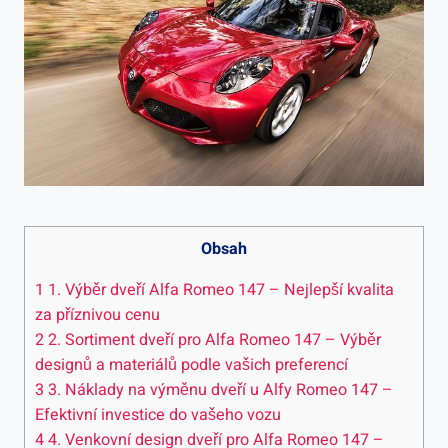
Obsah
1
1. Výběr dveří Alfa Romeo 147 – Nejlepší kvalita
za příznivou cenu
2
2. Sortiment dveří pro Alfa Romeo 147 – Výběr
designů a materiálů podle vašich preferencí
3
3. Náklady na výměnu dveří u Alfy Romeo 147 –
Efektivní investice do vašeho vozu
4
4. Venkovní design dveří pro Alfa Romeo 147 –