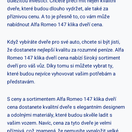
důležitou investicí. Chcete přeci mít nejen kvalitní
dveře, které budou dlouho vydržet, ale také za
příznivou cenu. A to je přesně to, co vám může
nabídnout Alfa Romeo 147 klika dveří cena.
Když vybíráte dveře pro své auto, chcete si být jisti,
že dostanete nejlepší kvalitu za rozumné peníze. Alfa
Romeo 147 klika dveří cena nabízí široký sortiment
dveří pro váš vůz. Díky tomu si můžete vybrat ty,
které budou nejvíce vyhovovat vašim potřebám a
představám.
S ceny a sortimentem Alfa Romeo 147 klika dveří
cena dostanete kvalitní dveře s elegantním designem
a odolnými materiály, které budou skvěle ladit s
vašim vozem. Navíc, cena za tyto dveře je velmi
příznivá, což znamená, že nemusíte vynaložit velké