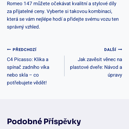
Romeo 147 můžete očekávat kvalitní a stylové díly
za přijatelné ceny. Vyberte si takovou kombinaci,
která se vám nejlépe hodí a přidejte svému vozu ten
správný vzhled.
Navigace
PŘEDCHOZÍ
DALŠÍ
C4 Picasso: Klika a
Jak zavěsit věnec na
Pro
spínač zadního víka
plastové dveře: Návod a
Příspěvek
nebo skla – co
úpravy
potřebujete vědět!
Podobné Příspěvky