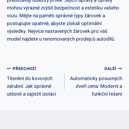
představují důležitý prvek. Jejich úpravy a opravy
mohou výrazně zvýšit bezpečnost a estetiku vašeho
vozu. Mějte na paměti správné typy žárovek a
postupujte opatrně, abyste získali optimální
výsledky. Nejvíce nastavených žárovek pro váš
model najdete u renomovaných prodejců autodílů.
Navigace
PŘEDCHOZÍ
DALŠÍ
Těsnění do kovových
Automaticky posuvných
Pro
zárubní: Jak správně
dveří cena: Moderní a
Příspěvek
utěsnit a zajistit izolaci
funkční řešení