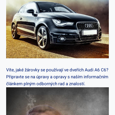
Víte, jaké žárovky se používají ve dveřích Audi A6 C6?
Připravte se na úpravy a opravy s naším informačním
článkem plným odborných rad a znalostí.