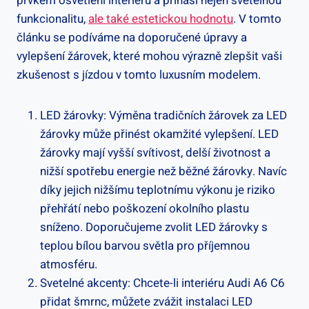
prvkem osvětlení interiéru a přináší nejen světelnou
funkcionalitu,
ale také estetickou hodnotu
. V tomto
článku se podíváme na doporučené úpravy a
vylepšení žárovek, které mohou výrazně zlepšit vaši
zkušenost s jízdou v tomto luxusním modelem.
LED žárovky: Výměna tradičních žárovek za LED
žárovky může přinést okamžité vylepšení. LED
žárovky mají vyšší svítivost, delší životnost a
nižší spotřebu energie než běžné žárovky. Navíc
díky jejich nižšímu teplotnímu výkonu je riziko
přehřátí nebo poškození okolního plastu
sníženo. Doporučujeme zvolit LED žárovky s
teplou bílou barvou světla pro příjemnou
atmosféru.
Svetelné akcenty: Chcete-li interiéru Audi A6 C6
přidat šmrnc, můžete zvážit instalaci LED