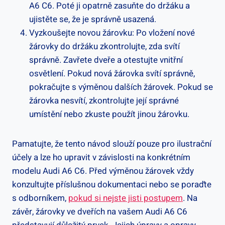
A6 C6. Poté ji opatrně zasuňte do držáku a
ujistěte se, že je správně usazená.
Vyzkoušejte novou žárovku: Po vložení nové
žárovky do držáku zkontrolujte, zda svítí
správně. Zavřete dveře a otestujte vnitřní
osvětlení. Pokud nová žárovka svítí správně,
pokračujte s výměnou dalších žárovek. Pokud se
žárovka nesvítí, zkontrolujte její správné
umístění nebo zkuste použít jinou žárovku.
Pamatujte, že tento návod slouží pouze pro ilustrační
účely a lze ho upravit v závislosti na konkrétním
modelu Audi A6 C6. Před výměnou žárovek vždy
konzultujte příslušnou dokumentaci nebo se poraďte
s odborníkem,
pokud si nejste jisti postupem
. Na
závěr, žárovky ve dveřích na vašem Audi A6 C6