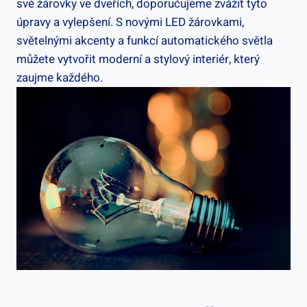
své žárovky ve dveřích, doporučujeme zvážit tyto
úpravy a vylepšení. S novými LED žárovkami,
světelnými akcenty a funkcí automatického světla
můžete vytvořit moderní a stylový interiér, který
zaujme každého.