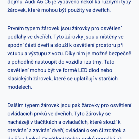
dojmu. Audi A6 C6 je vybaveno několika různými typy
žárovek, které mohou být použity ve dveřích.
Prvním typem žárovek jsou žárovky pro osvětlení
podlahy ve dveřích. Tyto žárovky jsou umístěny ve
spodní části dveří a slouží k osvětlení prostoru při
vstupu a výstupu z vozu. Díky nim je možné bezpečně
a pohodlně nastoupit do vozidla i za tmy. Tato
osvětlení mohou být ve formě LED diod nebo
klasických žárovek, které se uplatňují v starších
modelech.
Dalším typem žárovek jsou pak žárovky pro osvětlení
ovládacích prvků ve dveřích. Tyto žárovky se
nacházejí v tlačítkách a ovladačích, které slouží k
otevírání a zavírání dveří, ovládání oken či zrcátek a
dalších funkcí. Osvětlení těchto prvků pomáhá při