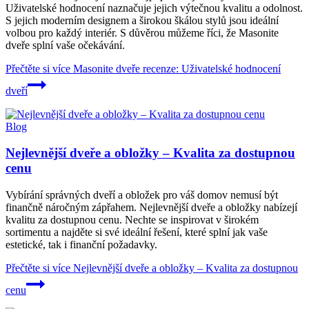
Uživatelské hodnocení naznačuje jejich výtečnou kvalitu a odolnost.
S jejich moderním designem a širokou škálou stylů jsou ideální
volbou pro každý interiér. S důvěrou můžeme říci, že Masonite
dveře splní vaše očekávání.
Přečtěte si více
Masonite dveře recenze: Uživatelské hodnocení
dveří
Blog
Nejlevnější dveře a obložky – Kvalita za dostupnou
cenu
Vybírání správných dveří a obložek pro váš domov nemusí být
finančně náročným zápřahem. Nejlevnější dveře a obložky nabízejí
kvalitu za dostupnou cenu. Nechte se inspirovat v širokém
sortimentu a najděte si své ideální řešení, které splní jak vaše
estetické, tak i finanční požadavky.
Přečtěte si více
Nejlevnější dveře a obložky – Kvalita za dostupnou
cenu