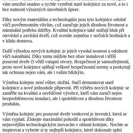
vám umožní snadno a ‌rychle vyměnit staré kolejnice za nové, a to i
bez nutnosti výrazných stavebních úprav.
Díky novým ⁢materiálům a technologiím‌ jsou tyto ‌kolejnice odolné
vůči povětrnostním vlivům, což zaručuje jejich dlouhou životnost⁣ a
minimální potřebu údržby.⁤ Kvalitní kolejnice také snižují hluk při
otevírání a zavírání dveří, což oceníte zejména⁢ v nočních ⁤hodinách a
v klidu ‍domova.
Další výhodou nových kolejnic​ je jejich vysoká nosnost a⁤ odolnost
vůči namáhání. Díky ‍tomu ⁤můžete bez obav instalovat i těžší
posuvné dveře či větší vstupní otvory. Bezpečnost je ⁣samozřejmostí,
‌proto nové kolejnice splňují veškeré bezpečnostní normy a poskytují
tak ‍ochranu nejen vám, ale i vašim blízkým.
Výměna‌ kolejnic není vůbec složitá.‍ Stačí demontovat staré⁣
kolejnice a nové jednoduše připevnit. Při výběru nových⁤ kolejnic se
zaměřte na kvalitní a osvědčené výrobce, kteří vám zaručí nejen
bezproblémovou⁣ instalaci, ale ⁣i spolehlivost a dlouhou životnost
produktu.
Výměna kolejnic pro posuvné dveře venkovní ⁣je investicí, která‌ se
vám vyplatí. Získejte maximální pohodlí a spolehlivost díky
nejnovějším​ technologickým inovacím v ​oblasti​ kolejnic. Nechte se‌
inspirovat a vyberte si ty nejlepší kolejnice, které dokonale splní