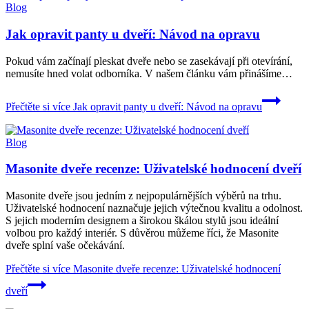
Blog
Jak opravit panty u dveří: Návod na opravu
Pokud vám ‍začínají pleskat​ dveře nebo se zasekávají ⁤při otevírání,
nemusíte ⁢hned⁣ volat odborníka.⁤ V ⁣našem článku vám přinášíme…
Přečtěte si více
Jak opravit panty u dveří: Návod na opravu
Blog
Masonite dveře recenze: Uživatelské hodnocení dveří
Masonite dveře jsou jedním z nejpopulárnějších výběrů na trhu.
Uživatelské hodnocení naznačuje jejich výtečnou kvalitu a odolnost.
S jejich moderním designem a širokou škálou stylů jsou ideální
volbou pro každý interiér. S důvěrou můžeme říci, že Masonite
dveře splní vaše očekávání.
Přečtěte si více
Masonite dveře recenze: Uživatelské hodnocení
dveří