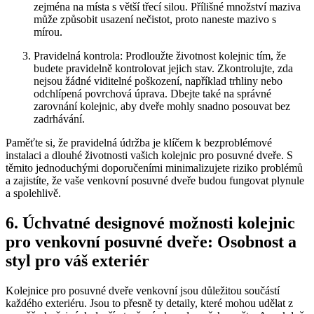
zejména na místa s ⁣větší⁢ třecí⁢ silou. Přílišné množství maziva
‍může způsobit usazení nečistot,‌ proto naneste mazivo s
mírou.
Pravidelná kontrola: Prodloužte životnost kolejnic tím, že
budete pravidelně kontrolovat jejich stav.‌ Zkontrolujte, zda
‌nejsou žádné viditelné poškození, například trhliny nebo
odchlípená povrchová úprava. Dbejte ‍také na správné
zarovnání kolejnic, aby dveře mohly snadno posouvat ​bez
zadrhávání.
Paměťte si, že pravidelná údržba je klíčem k bezproblémové
instalaci a‍ dlouhé ⁢životnosti vašich kolejnic pro posuvné dveře. S
těmito jednoduchými doporučeními minimalizujete riziko problémů
a ​zajistíte, že vaše venkovní posuvné dveře budou fungovat plynule
a spolehlivě.
6. Úchvatné designové ⁢možnosti kolejnic
pro venkovní posuvné dveře: Osobnost a
styl pro váš exteriér
Kolejnice pro posuvné dveře venkovní⁣ jsou důležitou součástí
každého exteriéru. Jsou to přesně ty detaily, které mohou udělat z