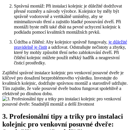
Správná montáž: Při instalaci kolejnic je ‌důležité dodržovat
přesné rozměry a návody výrobce. Kolejnice by měly být
správně vodorovně a vertikálně⁤ umístěny, ⁤aby se
minimalizovalo tření a zajistilo hladké posouvání dveří.⁤ Při ​
montáži byste měli také dbát na pevné uchycení kolejnic k
podkladu pomocí kvalitních montážních prvků.
Údržba a čištění: Aby kolejnice správně fungovaly,
je důležité
pravidelně je čistit
a udržovat. Odstraňujte nečistoty a zbytky,
které by mohly způsobit tření nebo zablokování dveří. Při
čištění⁤ kolejnic můžete použít měkký hadřík a neagresivní
čisticí prostředky.
Zajištění ⁣správné instalace‍ kolejnic pro ⁢venkovní posuvné dveře je
klíčové pro dosažení bezproblémového výsledku.⁤ Investujte do
kvalitních kolejnic, dodržujte správnou montáž‌ a starostlivě udržujte.
Tím zajistíte, že vaše ⁤posuvné dveře budou fungovat spolehlivě a
efektivně po dlouhou dobu.
3. Profesionální‍ tipy a triky ​pro instalaci
kolejnic pro venkovní posuvné dveře: