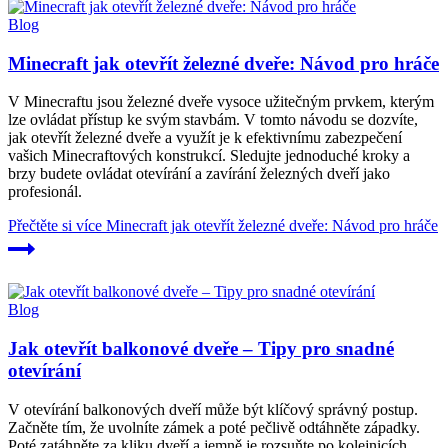
Blog
Minecraft jak otevřít železné dveře: Návod pro hráče
V Minecraftu jsou železné dveře vysoce užitečným prvkem, kterým
lze ovládat přístup ke svým stavbám. V tomto návodu se dozvíte,
jak otevřít železné dveře a využít je k efektivnímu zabezpečení
vašich Minecraftových konstrukcí. Sledujte jednoduché kroky a
brzy budete ovládat otevírání a zavírání železných dveří jako
profesionál.
Přečtěte si více
Minecraft jak otevřít železné dveře: Návod pro hráče
Blog
Jak otevřít balkonové dveře – Tipy pro snadné
otevírání
V otevírání balkonových dveří může být klíčový správný postup.
Začněte tím, že uvolníte zámek a poté pečlivě odtáhněte západky.
Poté zatáhněte za kliku dveří a jemně je rozsuňte po kolejnicích.