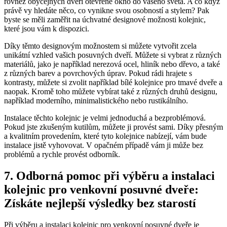
rovněž obyčejných dveří ‍otevřené okno do vašeho světa. A co když
právě vy hledáte něco, ⁤co vynikne svou osobností a stylem? ⁤Pak
byste se měli⁢ zaměřit na úchvatné designové ‌možnosti ​kolejnic,
které‌ jsou vám k dispozici.
Díky těmto designovým možnostem si můžete vytvořit zcela
unikátní vzhled ⁣vašich posuvných dveří. Můžete si vybrat z různých
materiálů, jako je například nerezová ocel, hliník nebo dřevo, a⁣ také
z různých barev a povrchových úprav. Pokud rádi hrajete s
kontrasty, můžete si zvolit například bílé kolejnice pro tmavé dveře a
naopak. Kromě toho můžete vybírat⁣ také z různých druhů designu,
například moderního, minimalistického nebo⁤ rustikálního.
Instalace⁣ těchto kolejnic je ⁤velmi jednoduchá a bezproblémová.
Pokud‌ jste zkušeným ⁢kutilům, můžete ji provést⁢ sami.⁤ Díky přesným
a kvalitním provedením, které ​tyto kolejnice nabízejí, vám bude
instalace jistě vyhovovat. V opačném případě vám ji může bez
problémů a rychle provést odborník.
7. Odborná pomoc při výběru a ⁣instalaci
kolejnic pro​ venkovní posuvné dveře:
Získáte nejlepší výsledky bez starostí
Při výběru a instalaci kolejnic‍ pro venkovní posuvné dveře je