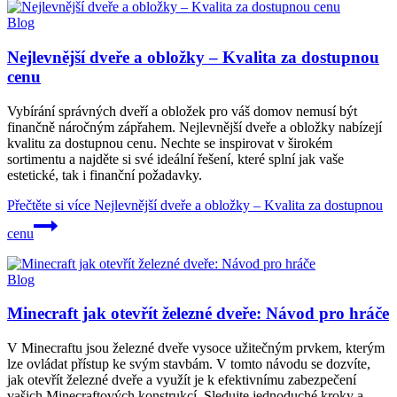
Blog
Nejlevnější dveře a obložky – Kvalita za dostupnou
cenu
Vybírání správných dveří a obložek pro váš domov nemusí být
finančně náročným zápřahem. Nejlevnější dveře a obložky nabízejí
kvalitu za dostupnou cenu. Nechte se inspirovat v širokém
sortimentu a najděte si své ideální řešení, které splní jak vaše
estetické, tak i finanční požadavky.
Přečtěte si více
Nejlevnější dveře a obložky – Kvalita za dostupnou
cenu
Blog
Minecraft jak otevřít železné dveře: Návod pro hráče
V Minecraftu jsou železné dveře vysoce užitečným prvkem, kterým
lze ovládat přístup ke svým stavbám. V tomto návodu se dozvíte,
jak otevřít železné dveře a využít je k efektivnímu zabezpečení
vašich Minecraftových konstrukcí. Sledujte jednoduché kroky a