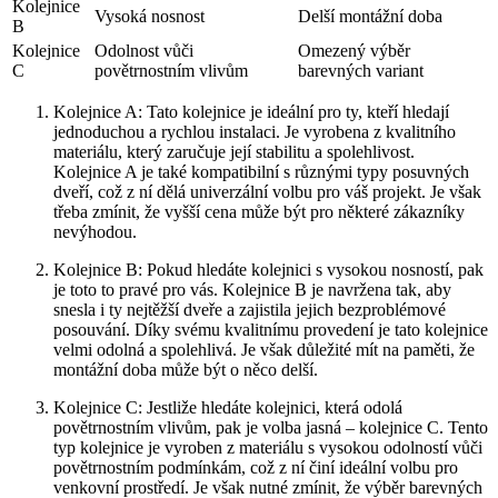
Kolejnice
Vysoká nosnost
Delší montážní doba
B
Kolejnice
Odolnost ⁣vůči
Omezený⁤ výběr
C
povětrnostním⁢ vlivům
barevných variant
Kolejnice​ A: ⁣Tato kolejnice je ideální pro ty, kteří hledají
jednoduchou⁢ a rychlou ⁤instalaci.‍ Je vyrobena z kvalitního
‍materiálu, který‍ zaručuje​ její​ stabilitu a spolehlivost.
Kolejnice A je také kompatibilní s různými typy posuvných
dveří, což z ní dělá univerzální volbu pro váš projekt. Je však
třeba zmínit, že vyšší cena může být pro ⁤některé zákazníky
‌nevýhodou.
Kolejnice B: Pokud hledáte kolejnici s vysokou nosností, pak
je toto to pravé pro vás. Kolejnice B je navržena tak, aby⁣
snesla i ty nejtěžší dveře a zajistila jejich​ bezproblémové
posouvání. Díky svému kvalitnímu ⁤provedení je tato kolejnice
velmi odolná a spolehlivá. Je však důležité ‍mít na⁢ paměti, že
montážní doba může být ⁣o něco delší.
Kolejnice C: Jestliže hledáte kolejnici, která odolá
povětrnostním vlivům, pak je volba jasná – kolejnice ⁤C. Tento
typ kolejnice je vyroben z materiálu s vysokou odolností vůči
povětrnostním ‌podmínkám, což z ní činí ideální volbu pro
venkovní prostředí. Je⁣ však nutné zmínit, že ⁣výběr ⁣barevných