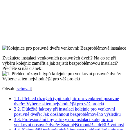
Zvažujete instalaci venkovních posuvných dveří? Na co se při
výběru kolejnic zaměřit ‌a jak zajistit bezproblémovou instalaci?⁣
Přečtěte si náš článek!
Obsah
[
schovat
]
1
1. Přehled různých typů kolejnic pro venkovní posuvné
dveře: Vyberte si ten nejvhodnější pro ​váš projekt
2
2. Důležité faktory​ při instalaci kolejnic pro venkovní
posuvné ⁢dveře: Jak dosáhnout⁣ bezproblémového výsledku
3
3. Profesionální‍ tipy a triky ​pro instalaci kolejnic pro
venkovní posuvné dveře: Snadnější montáž⁢ a ‌delší životnost
4
4. Nejnovější technologické inovace v oblasti ‌kolejnic pro