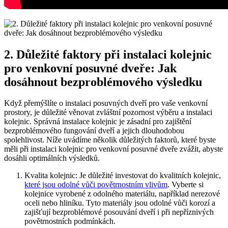
2. Důležité faktory​ při instalaci kolejnic
pro venkovní posuvné ⁢dveře: Jak
dosáhnout⁣ bezproblémového výsledku
Když přemýšlíte o instalaci⁢ posuvných ‍dveří pro vaše venkovní
prostory, je důležité věnovat zvláštní pozornost výběru a instalaci
‍kolejnic. Správná instalace ‍kolejnic je zásadní pro‌ zajištění
bezproblémového ‍fungování dveří a jejich dlouhodobou
spolehlivost. ⁤Níže uvádíme několik důležitých faktorů, které⁢ byste
měli při⁣ instalaci kolejnic pro venkovní posuvné dveře‌ zvážit,‌ abyste
dosáhli optimálních⁤ výsledků.
Kvalita kolejnic: Je důležité investovat‌ do kvalitních kolejnic,
které jsou‍ odolné ‍vůči povětrnostním vlivům
. Vyberte si
kolejnice vyrobené‌ z⁢ odolného materiálu,⁢ například nerezové
oceli nebo hliníku. Tyto materiály jsou⁢ odolné vůči korozí‍ a
zajišťují bezproblémové posouvání ⁣dveří i při nepříznivých
povětrnostních podmínkách.