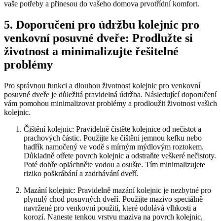
vaše potřeby a přinesou do vašeho domova prvotřídní komfort.
5. Doporučení pro údržbu kolejnic pro
‍venkovní posuvné dveře: Prodlužte si
životnost a minimalizujte řešitelné
problémy
Pro správnou ⁤funkci a dlouhou životnost kolejnic pro venkovní
posuvné dveře je ‍důležitá‌ pravidelná ​údržba. Následující​ doporučení
vám pomohou minimalizovat problémy a prodloužit životnost vašich
kolejnic.
Čištění kolejnic: Pravidelně čistěte ⁣kolejnice od nečistot a
prachových částic. Použijte ke čištění ⁣jemnou kefku nebo
hadřík namočený ve vodě s mírným mýdlovým roztokem.
Důkladně otřete​ povrch kolejnic a odstraňte veškeré nečistoty.
Poté dobře ​opláchněte vodou ⁤a osušte. Tím minimalizujete
riziko poškrábání a zadrhávání dveří.
Mazání kolejnic: Pravidelně mazání kolejnic je nezbytné pro‌
plynulý chod posuvných dveří.⁢ Použijte mazivo speciálně
navržené ‍pro venkovní použití,​ které odolává vlhkosti a
korozí.‍ Naneste tenkou vrstvu maziva na povrch kolejnic,