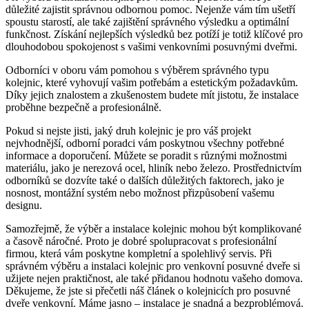
důležité zajistit správnou odbornou pomoc. Nejenže ⁤vám tím ušetří
spoustu starostí, ale také zajištění správného výsledku a optimální
funkčnost. Získání nejlepších výsledků bez potíží je totiž klíčové pro
dlouhodobou spokojenost s ⁣vašimi venkovními posuvnými dveřmi.
Odborníci ‌v oboru vám pomohou s výběrem ⁤správného typu
kolejnic, které vyhovují vašim potřebám a estetickým požadavkům.
Díky jejich znalostem a zkušenostem budete mít jistotu, že instalace
proběhne bezpečně a profesionálně.
Pokud si⁣ nejste jisti,⁤ jaký druh kolejnic je pro váš⁢ projekt
nejvhodnější, odborní poradci vám poskytnou všechny potřebné
informace a doporučení. Můžete se poradit s‌ různými možnostmi
materiálu, jako je nerezová ocel, hliník nebo železo. Prostřednictvím
odborníků ‍se dozvíte také o dalších důležitých‌ faktorech,​ jako je
nosnost, montážní systém‍ nebo možnost​ přizpůsobení vašemu
designu.
Samozřejmě, že výběr a instalace kolejnic ⁣mohou ‌být komplikované
a časově náročné. Proto je ‌dobré spolupracovat s profesionální
firmou, která vám poskytne ‍kompletní a spolehlivý servis. Při
správném výběru a instalaci kolejnic ‍pro venkovní posuvné dveře si
užijete nejen praktičnost, ale také přidanou hodnotu vašeho domova.
Děkujeme, že jste si přečetli náš článek o kolejnicích pro posuvné
dveře venkovní. Máme jasno – instalace je snadná⁢ a bezproblémová.