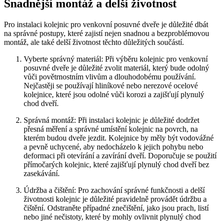
Snadnější montáž⁢ a ‌delší životnost
Pro instalaci kolejnic pro venkovní posuvné dveře je důležité dbát
na ‍správné postupy, které zajistí ‌nejen snadnou a bezproblémovou
montáž, ale ​také delší životnost těchto důležitých součástí.
Vyberte správný materiál: Při výběru kolejnic pro venkovní
posuvné dveře je důležité zvolit materiál, který bude odolný
vůči povětrnostním vlivům a ⁢dlouhodobému používání.
Nejčastěji se používají hliníkové nebo nerezové ocelové
kolejnice, které jsou odolné vůči korozi a⁢ zajišťují plynulý
chod dveří.
Správná montáž: Při instalaci kolejnic je důležité dodržet
přesná ⁤měření​ a správné umístění kolejnic na ⁢povrch, na
kterém budou dveře jezdit. Kolejnice⁢ by⁢ měly být vodovážné
a pevně uchycené, aby nedocházelo k jejich‍ pohybu nebo
deformaci při otevírání a zavírání dveří. Doporučuje se použití
přímočarých kolejnic, které‌ zajišťují plynulý chod ⁣dveří bez
zasekávání.
Údržba a čištění: Pro‌ zachování správné‍ funkčnosti a delší
životnosti⁢ kolejnic je důležité pravidelně provádět údržbu a
čištění. Odstraněte‌ případné⁢ znečištění,‌ jako jsou prach, listí
nebo jiné⁤ nečistoty, které by mohly ovlivnit plynulý chod