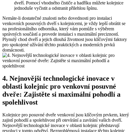
dveří. Pomocí‌ vhodného čističe a hadříku můžete kolejnice
jednoduše​ vyčistit a odstranit přilehlou ​špínu.
Nemáte-li dostatečné znalosti nebo dovednosti pro instalaci
‌venkovních posuvných dveří s kolejnicemi, je ‍vždy lepší obrátit se
na profesionálního odborníka, který vám pomůže s výběrem
správných součástí a provede instalaci s maximální precizností.
Plynulý chod dveří a jejich dlouhá životnost jsou klíčovými faktory
pro spokojené užívání těchto praktických a moderních prvků
domácnosti.
4. Nejnovější technologické inovace v
oblasti ‌kolejnic pro venkovní posuvné
dveře: Zajistěte si maximální pohodlí a
spolehlivost
Kolejnice ⁣pro posuvné dveře venkovní jsou klíčovým prvkem, který
zajistí‍ pohodlí a spolehlivost při otevírání ⁣a‍ zavírání vašich ​dveří.
Nejnovější technologické inovace v⁤ oblasti kolejnic‍ představují
revoluci⁣ v tomto odvětví. Bezproblémová instalace těchto kolejnic