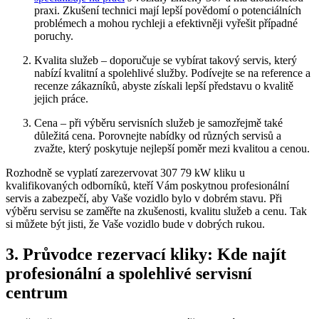
praxi.⁤ Zkušení technici mají lepší povědomí o⁢ potenciálních
problémech a ⁤mohou rychleji ​a efektivněji vyřešit případné ​
poruchy.
Kvalita služeb – doporučuje ​se vybírat takový​ servis, který‍
nabízí kvalitní a spolehlivé⁤ služby. Podívejte se na reference a
recenze zákazníků, abyste⁤ získali⁢ lepší představu o kvalitě
jejich práce.
Cena – při výběru servisních služeb je samozřejmě také
důležitá ⁤cena. Porovnejte nabídky od různých⁤ servisů a
zvažte, který ‍poskytuje nejlepší ‍poměr mezi kvalitou ‍a cenou.
Rozhodně ⁤se⁤ vyplatí zarezervovat 307 79 kW ⁢kliku u
kvalifikovaných odborníků, kteří Vám poskytnou profesionální
servis a zabezpečí, aby Vaše vozidlo bylo v‌ dobrém stavu. Při
výběru servisu se ‍zaměřte na ⁣zkušenosti, kvalitu⁣ služeb a cenu. Tak
si můžete být jisti, ‍že Vaše vozidlo bude v dobrých ⁤rukou.
3. Průvodce rezervací kliky: Kde najít​
profesionální ​a spolehlivé servisní
centrum