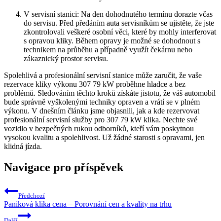
V​ servisní stanici: Na⁢ den dohodnutého termínu dorazte včas
do‌ servisu. ⁢Před​ předáním auta servisníkům se ujistěte, že jste
zkontrolovali veškeré osobní věci, které by ⁢mohly interferovat
s ⁢opravou kliky. Během‍ opravy ‌je možné se dohodnout s
technikem na průběhu ⁣a případně využít čekárnu ⁣nebo
zákaznický prostor servisu.
Spolehlivá a profesionální⁤ servisní stanice může‌ zaručit, že​ vaše
rezervace‌ kliky výkonu ⁢307 79 kW​ proběhne hladce a bez
problémů. ‌Sledováním těchto kroků získáte ​jistotu, že ⁤váš automobil
⁤bude správně vyškolenými techniky opraven a vrátí se v⁢ plném
výkonu. V dnešním ⁣článku‍ jsme⁣ objasnili, ‌jak ⁣a‍ kde rezervovat
profesionální ​servisní služby pro‌ 307⁢ 79 kW klika. ⁤Nechte své
vozidlo ⁢v bezpečných rukou odborníků,​ kteří vám poskytnou
vysokou⁣ kvalitu a spolehlivost. Už ‍žádné starosti s opravami, jen
klidná‌ jízda.
Navigace pro příspěvek
Předchozí
Paniková klika cena – Porovnání cen a kvality na trhu
Další