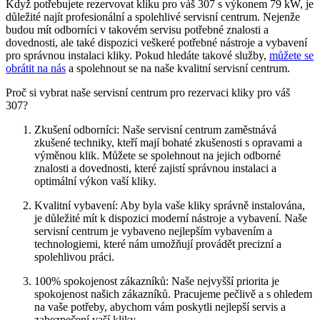
Když potřebujete rezervovat kliku pro váš 307‌ s výkonem 79 ⁣kW, je
důležité najít⁤ profesionální a spolehlivé servisní centrum. Nejenže
budou mít odborníci⁣ v takovém⁣ servisu⁢ potřebné znalosti a
dovednosti,⁣ ale také ‍dispozici veškeré potřebné nástroje⁣ a vybavení ​
pro⁤ správnou instalaci kliky. Pokud hledáte takové‍ služby,
můžete se
obrátit na nás
a spolehnout‌ se na naše ​kvalitní servisní ‌centrum.
Proč si vybrat naše servisní centrum pro rezervaci kliky pro váš
‍307?
Zkušení odborníci:⁣ Naše servisní centrum zaměstnává⁢
zkušené techniky, ​kteří mají bohaté​ zkušenosti s ⁤opravami a
výměnou klik. Můžete ⁣se spolehnout na ⁢jejich odborné‌
znalosti a dovednosti, ⁣které zajistí ⁤správnou instalaci a‌
optimální výkon vaší ‌kliky.
Kvalitní vybavení:‍ Aby byla ‍vaše kliky⁤ správně‌ instalována,‍
je ⁢důležité ‌mít‍ k dispozici moderní nástroje ‍a vybavení. Naše
servisní centrum ⁤je vybaveno nejlepším‌ vybavením a
technologiemi, které nám umožňují provádět precizní a
spolehlivou práci.
100% spokojenost zákazníků: Naše ⁣nejvyšší priorita⁤ je
spokojenost našich zákazníků. Pracujeme pečlivě a ⁢s‍ ohledem​
na vaše ⁣potřeby,⁤ abychom vám poskytli nejlepší servis a
zabezpečení vaší kliky.