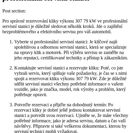
Post section:
Pro správné rezervování kliky ⁣výkonu 307 79 kW ve profesionální
servisní stanici je ‌důležité sledovat několik ⁢kroků. Jde ‌o zajištění‌
bezproblémového a efektivního servisu pro váš automobil.
Vyberte si profesionální⁢ servisní stanici: Je klíčové najít
spolehlivou a odbornou servisní‌ stanici, která se specializuje
na opravy klik ⁤a motorek. Při výběru servisu se‍ zaměřte na⁢
jeho ⁢reputaci, certifikované techniky ⁢a přístup k‍ zákazníkům.
Kontaktujte servisní stanici ‌a rezervujte kliku: Poté, co ⁤jste
vybrali servis, který ‌splňuje vaše požadavky, je ​čas ⁢se s ‍nimi
spojit a rezervovat kliku​ výkonu 307⁣ 79 kW. Zde je důležité
sdělit⁤ servisní stanici všechny potřebné ‌informace ‌o vašem
⁤vozidle, jako je značka,‌ model, rok výroby ‍a problém,‍ který
⁢potřebuje opravit.⁣
Potvrďte rezervaci a ⁣přijďte na dohodnutý termín: Po
rezervaci kliky je dobré ještě‌ jednou kontaktovat servisní
stanici⁢ a potvrdit svou rezervaci.⁢ Ujistěte se, ⁤že máte všechny
potřebné informace, jako je adresa servisu, datum a čas vaší ​
návštěvy.⁣ Připravte ⁤si také veškerou dokumentaci, ‍kterou by​
servisní technici mohli ‍vyžadovat.