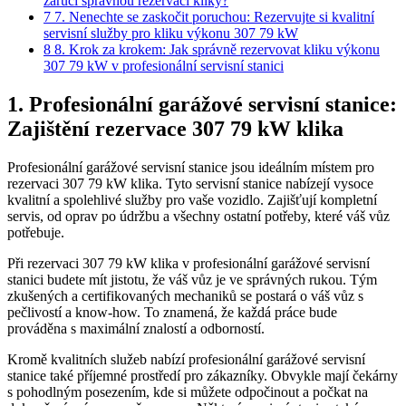
zaručí správnou rezervaci ⁤kliky?
7
7. Nenechte se zaskočit poruchou: ​Rezervujte ⁢si kvalitní
servisní‍ služby pro ⁤kliku výkonu 307 79⁢ kW
8
8. Krok za krokem: Jak správně rezervovat kliku výkonu
⁤307 ‌79 kW v profesionální ⁢servisní stanici
1. Profesionální ⁢garážové servisní stanice:⁤
Zajištění rezervace 307 79 ⁤kW klika
Profesionální⁢ garážové ‍servisní stanice​ jsou ideálním místem pro
rezervaci ​307 79 kW klika. Tyto servisní⁢ stanice nabízejí vysoce
kvalitní ⁣a spolehlivé ‍služby ⁤pro vaše vozidlo. Zajišťují kompletní
servis, od oprav po ⁢údržbu a‌ všechny ostatní⁣ potřeby, které váš⁢ vůz
⁣potřebuje.
Při ⁣rezervaci 307‍ 79 kW klika v ‌profesionální ⁤garážové ⁢servisní
stanici ​budete mít jistotu, že ‍váš vůz je ve správných rukou. Tým
zkušených a ‌certifikovaných mechaniků se postará o váš vůz s
pečlivostí ⁤a know-how. To znamená, že každá práce bude
prováděna s maximální ‌znalostí a odborností.
Kromě kvalitních ⁣služeb nabízí ​profesionální⁣ garážové servisní
stanice také příjemné prostředí pro ⁤zákazníky. Obvykle mají čekárny
s ​pohodlným posezením, kde si můžete odpočinout a počkat na