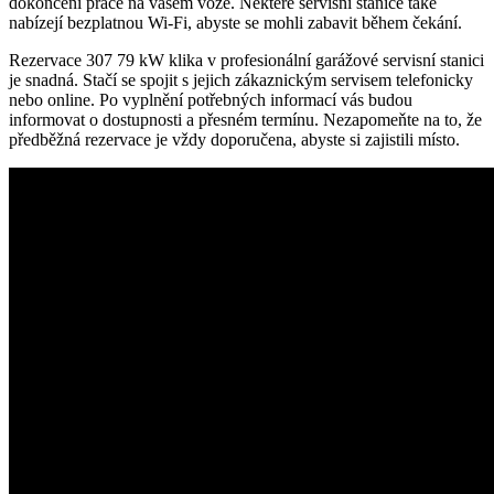
dokončení práce na vašem ​voze. ⁤Některé servisní stanice také
nabízejí bezplatnou ⁣Wi-Fi, abyste se mohli zabavit ‌během čekání.
Rezervace ‍307⁣ 79 kW klika v profesionální garážové servisní stanici
je‍ snadná. Stačí se spojit s jejich zákaznickým⁣ servisem ‍telefonicky​
nebo online. Po ​vyplnění potřebných informací vás budou
informovat‍ o dostupnosti a ‌přesném termínu. Nezapomeňte na to, že⁣
předběžná rezervace je vždy​ doporučena, abyste si zajistili místo.