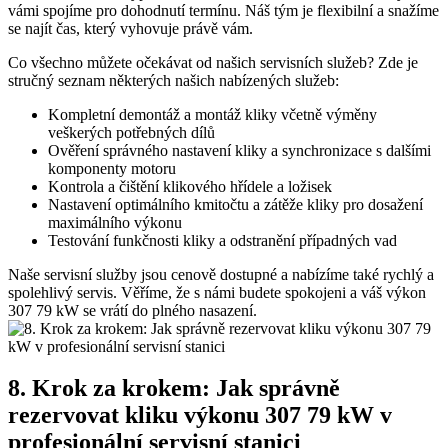
vámi spojíme pro dohodnutí ​termínu. ⁢Náš ⁢tým ‌je flexibilní a⁤ snažíme
‍se najít čas, který vyhovuje právě ⁤vám. ​
Co všechno můžete očekávat od našich‍ servisních služeb? Zde je
stručný seznam některých našich nabízených ‌služeb:
Kompletní demontáž‍ a montáž​ kliky ‍včetně výměny​
veškerých⁤ potřebných‍ dílů
Ověření správného nastavení kliky a synchronizace s⁣ dalšími
‍komponenty motoru
Kontrola ​a ⁣čištění klikového hřídele a ložisek
Nastavení optimálního kmitočtu a⁢ zátěže kliky pro‍ dosažení
maximálního ‌výkonu
Testování funkčnosti kliky a odstranění případných vad
Naše servisní ⁤služby jsou cenově dostupné a ⁣nabízíme také rychlý‌ a
spolehlivý ⁢servis. Věříme, že s⁣ námi budete ⁣spokojeni a váš výkon
307 ‍79 kW se⁣ vrátí do ‍plného ​nasazení.
8. Krok za krokem: Jak správně
rezervovat kliku výkonu ⁤307 ‌79 kW v
profesionální ⁢servisní stanici