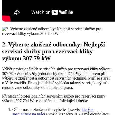
2.‍ Vyberte zkušené odborníky: Nejlepší
servisní služby pro ⁤rezervaci kliky
výkonu 307 79 kW
Výběr profesionálních servisních‌ služeb ⁤pro rezervaci​ kliky výkonu​
307 79 kW není vždy​ jednoduchý úkol. Důležitým faktorem při⁣
výběru je​ zkušenost a odbornost servisních techniků, kteří se starají⁢
o Vaše ⁣vozidlo.⁤ Proto‍ je důležité vyhledat takový servis, který má
renomované odborníky s dlouholetou praxí.
Při ​hledání profesionálních servisních služeb pro rezervaci‌ kliky
výkonu ⁢307 79‌ kW se ⁤zaměřte na následující kritéria:
Odbornost a ‌zkušenosti -⁢ vyberte si servis,‍
který‌ se
⁤specializuje na práci
s vozidly⁢ značky 307 ‍a má ⁣dlouholetou⁢