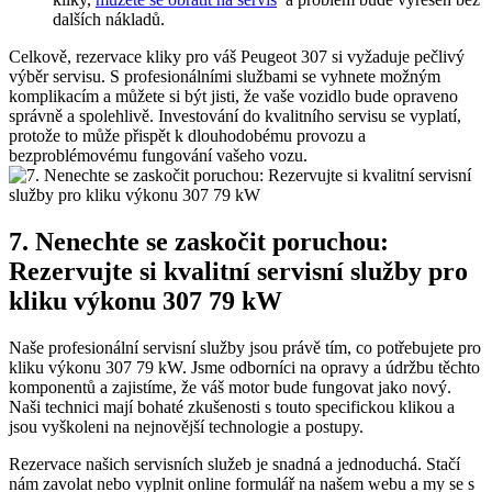
‌dalších​ nákladů.
Celkově, rezervace kliky pro váš Peugeot 307 ⁤si vyžaduje pečlivý
výběr servisu. S profesionálními službami se ⁢vyhnete možným
komplikacím⁣ a ⁣můžete ⁤si být ‍jisti, že ⁢vaše vozidlo bude opraveno
správně a spolehlivě. Investování do kvalitního⁢ servisu se vyplatí,​
protože to může přispět​ k dlouhodobému provozu a
bezproblémovému⁣ fungování vašeho‍ vozu.
7. Nenechte se zaskočit poruchou: ​
Rezervujte ⁢si kvalitní servisní‍ služby pro
⁤kliku výkonu 307 79⁢ kW
Naše ​profesionální‍ servisní služby jsou právě⁢ tím, ​co potřebujete pro
kliku výkonu 307⁣ 79 ​kW. Jsme odborníci ‍na opravy a⁢ údržbu těchto
komponentů a zajistíme, že⁤ váš motor bude fungovat jako ⁤nový.
Naši technici mají ⁣bohaté⁤ zkušenosti ⁣s‍ touto specifickou klikou a
jsou vyškoleni na nejnovější technologie a postupy.
Rezervace ​našich servisních ⁣služeb je snadná a jednoduchá. Stačí
nám zavolat nebo vyplnit online formulář‌ na⁣ našem webu a my se s