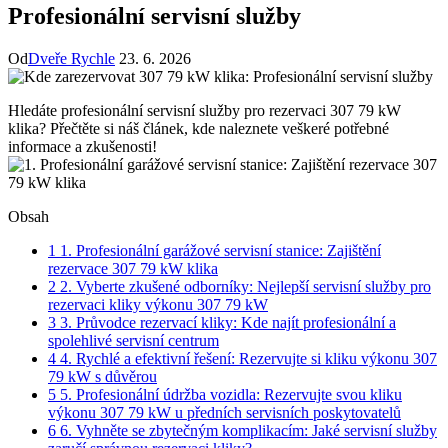
Profesionální servisní služby
Od
Dveře Rychle
23. 6. 2026
Hledáte profesionální servisní služby pro rezervaci 307 ‍79 kW
klika? Přečtěte si náš článek, kde naleznete veškeré potřebné
informace a zkušenosti!
Obsah
1
1. Profesionální ⁢garážové servisní stanice:⁤ Zajištění
rezervace 307 79 ⁤kW klika
2
2.‍ Vyberte zkušené odborníky: Nejlepší servisní služby pro
⁤rezervaci kliky výkonu 307 79 kW
3
3. Průvodce rezervací kliky: Kde najít​ profesionální ​a
spolehlivé servisní centrum
4
4. ‍Rychlé⁢ a efektivní řešení: Rezervujte si kliku výkonu 307
79 kW s důvěrou
5
5. Profesionální⁢ údržba vozidla: ‌Rezervujte svou kliku
výkonu 307 79 kW u předních‍ servisních poskytovatelů
6
6. Vyhněte se ‍zbytečným komplikacím: Jaké⁢ servisní služby