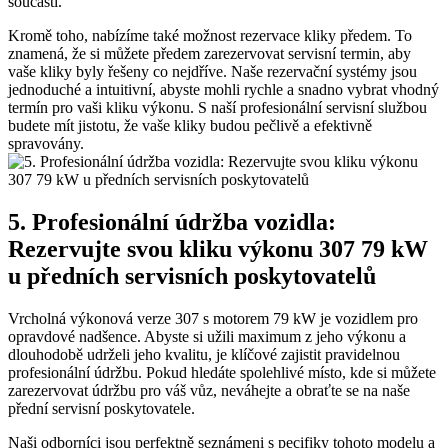
součástí.
Kromě toho,‌ nabízíme také možnost rezervace kliky předem. To ​
znamená, že si ‌můžete předem zarezervovat servisní termin, aby
vaše kliky byly řešeny ‍co nejdříve. Naše rezervační systémy jsou⁢
jednoduché‍ a​ intuitivní, ‌abyste mohli‍ rychle​ a ⁣snadno vybrat ⁤vhodný
termín pro vaši kliku ⁢výkonu. S naší profesionální‌ servisní‍ službou
budete mít jistotu, ​že vaše kliky budou ⁢pečlivě a efektivně
spravovány.
5. Profesionální⁢ údržba vozidla:
‌Rezervujte svou kliku výkonu 307 79 kW
u předních‍ servisních poskytovatelů
Vrcholná výkonová verze 307 s motorem 79 kW je vozidlem pro⁤
opravdové nadšence. Abyste si užili maximum z jeho ⁢výkonu a
dlouhodobě udrželi jeho ​kvalitu, ‍je klíčové zajistit pravidelnou
profesionální údržbu. Pokud hledáte spolehlivé místo,‌ kde si můžete
zarezervovat údržbu pro váš vůz, neváhejte ​a obraťte se na naše⁤
přední​ servisní poskytovatele.
Naši ⁣odborníci jsou perfektně seznámeni s⁣ pecifiky⁤ tohoto modelu a