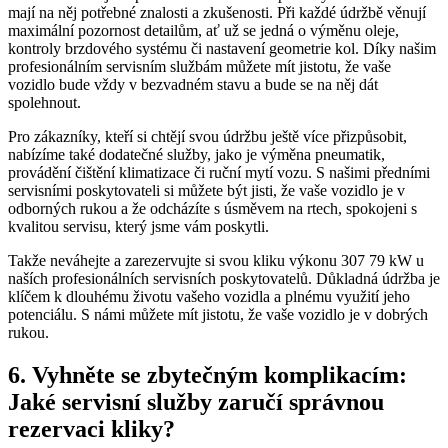
mají na něj ⁤potřebné znalosti a zkušenosti.​ Při ​každé údržbě věnují
‍maximální ‍pozornost ⁢detailům, ať⁢ už se jedná o výměnu oleje,
kontroly brzdového systému či nastavení geometrie kol. Díky⁢ našim
⁢profesionálním servisním službám‌ můžete⁢ mít jistotu, ⁣že ⁣vaše
‌vozidlo ⁢bude vždy⁢ v bezvadném‍ stavu ​a ‌bude‌ se na něj dát
spolehnout.
Pro⁣ zákazníky, kteří si ⁣chtějí ​svou údržbu ještě více přizpůsobit,
‍nabízíme také dodatečné služby, jako je výměna ⁢pneumatik,
provádění čištění klimatizace⁢ či ruční ‍mytí ‌vozu. S našimi předními
servisními poskytovateli‍ si⁢ můžete být jisti, že vaše vozidlo⁣ je v
odborných rukou a že odcházíte s ⁣úsměvem na rtech, spokojeni s
kvalitou‍ servisu, který⁣ jsme vám poskytli.
Takže ​neváhejte ⁤a zarezervujte si⁣ svou kliku výkonu ‌307 79 kW u
naších profesionálních servisních ⁢poskytovatelů. Důkladná údržba je
klíčem k ‍dlouhému životu‍ vašeho vozidla a ⁢plnému využití jeho
potenciálu. S⁤ námi můžete mít jistotu, že vaše‌ vozidlo je v dobrých
rukou.
6. Vyhněte se ‍zbytečným komplikacím:
Jaké⁢ servisní služby zaručí správnou
rezervaci ⁤kliky?