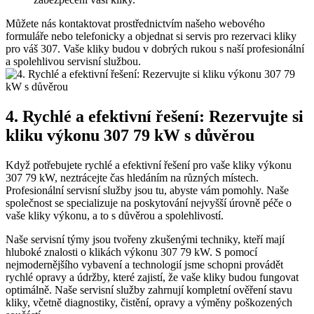
Můžete nás kontaktovat prostřednictvím našeho ⁢webového
formuláře nebo⁢ telefonicky a objednat si ⁤servis pro‍ rezervaci kliky
pro váš 307.​ Vaše kliky budou v dobrých⁤ rukou s ⁤naší⁤ profesionální
a spolehlivou servisní službou.
4. ‍Rychlé⁢ a efektivní řešení: Rezervujte si
kliku výkonu 307 79 kW s důvěrou
Když ‍potřebujete rychlé‌ a efektivní řešení pro vaše kliky výkonu
307 79 kW, neztrácejte čas hledáním na různých místech.
Profesionální ⁤servisní služby jsou ⁢tu,​ abyste vám pomohly. ⁣Naše
společnost ⁣se specializuje na poskytování nejvyšší úrovně péče o
vaše kliky⁢ výkonu, a to ⁣s ‌důvěrou a spolehlivostí.
Naše servisní týmy jsou tvořeny zkušenými techniky, kteří mají
hluboké znalosti o​ klikách výkonu ‍307 ⁣79 kW. S ⁤pomocí⁤
nejmodernějšího vybavení a technologií jsme schopni provádět‌
rychlé opravy a údržby, které zajistí, že vaše kliky budou ‌fungovat
optimálně.​ Naše servisní služby ​zahrnují kompletní‍ ověření stavu
kliky, včetně diagnostiky, čistění,⁣ opravy ‍a výměny ⁤poškozených⁢