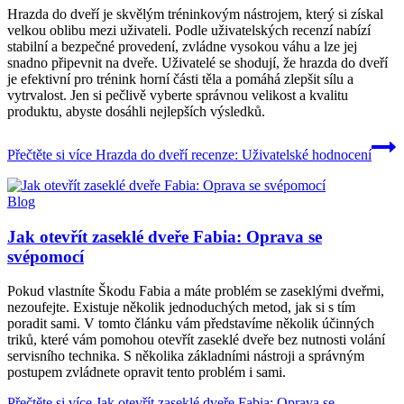
Hrazda do dveří je skvělým tréninkovým nástrojem, který si získal
velkou oblibu mezi uživateli. Podle uživatelských recenzí nabízí
stabilní a bezpečné provedení, zvládne vysokou váhu a lze jej
snadno připevnit na dveře. Uživatelé se shodují, že hrazda do dveří
je efektivní pro trénink horní části těla a pomáhá zlepšit sílu a
vytrvalost. Jen si pečlivě vyberte správnou velikost a kvalitu
produktu, abyste dosáhli nejlepších výsledků.
Přečtěte si více
Hrazda do dveří recenze: Uživatelské hodnocení
Blog
Jak otevřít zaseklé dveře Fabia: Oprava se
svépomocí
Pokud vlastníte Škodu Fabia a máte problém se zaseklými dveřmi,
nezoufejte. Existuje několik jednoduchých metod, jak si s tím
poradit sami. V tomto článku vám představíme několik účinných
triků, které vám pomohou otevřít zaseklé dveře bez nutnosti volání
servisního technika. S několika základními nástroji a správným
postupem zvládnete opravit tento problém i sami.
Přečtěte si více
Jak otevřít zaseklé dveře Fabia: Oprava se