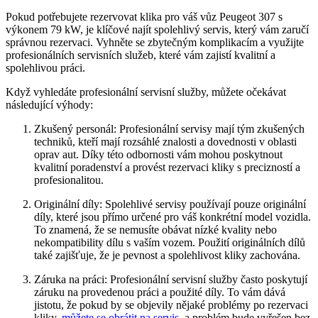
Pokud potřebujete rezervovat⁣ klika pro ⁤váš vůz⁣ Peugeot ⁤307 s
výkonem 79 kW, ‍je klíčové najít spolehlivý servis, ‌který vám ⁢zaručí
správnou ⁤rezervaci. Vyhněte se zbytečným komplikacím a ⁣využijte
profesionálních servisních služeb, které vám zajistí kvalitní a
spolehlivou ⁢práci.
Když vyhledáte profesionální servisní služby, můžete ⁤očekávat
následující​ výhody:
Zkušený personál:‌ Profesionální ⁣servisy mají ⁤tým zkušených
‍techniků,​ kteří mají ​rozsáhlé znalosti ⁢a ‌dovednosti v​ oblasti
oprav‍ aut. Díky této odbornosti ‌vám mohou ⁤poskytnout⁤
kvalitní poradenství⁣ a ​provést rezervaci kliky s precizností a
profesionalitou.
Originální díly: ⁤Spolehlivé servisy používají⁣ pouze ​originální
díly, které jsou přímo určené pro váš⁤ konkrétní⁣ model ‌vozidla.
To⁤ znamená,‍ že se nemusíte obávat nízké kvality nebo
nekompatibility dílu s​ vaším ⁤vozem. Použití ⁣originálních⁤ dílů
také zajišťuje,⁣ že je pevnost a spolehlivost kliky zachována.
Záruka⁢ na práci:⁢ Profesionální servisní služby‌ často ⁢poskytují
záruku na provedenou práci a ⁤použité díly.‌ To vám dává
jistotu, ⁣že pokud⁢ by se objevily nějaké problémy⁤ po rezervaci
kliky,
můžete ⁢se‌ obrátit⁣ na servis
​ a problém bude vyřešen bez