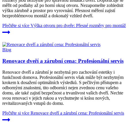
rozměry jsou nezbytné pro správnou instalaci dveří. Doporučuje se
měřit od podlahy až po horní okraj otvoru. Nezapomeňte zohlednit
výšku zárubně a prostor pro vyrovnání. Přesnost měření zajistí
bezproblémovou montáž a dokonalý vzhled dveří.
Přečtěte si více
Výška otvoru pro dveře: Přesné rozměry pro montáž
Blog
Renovace dveří a zárubní cena: Profesionální servis
Renovace dveří a zárubní je nezbytná pro zachování estetiky i
funkčnosti domova. Profesionální servis však může být nezbytným
krokem k dosažení optimálních výsledků. S pečlivým přístupem a
odbornými znalostmi, tito odborníci nejen zvednou cenu vašeho
domu, ale také zajistí bezpečnost a trvanlivost vašich dveří. Nechte
svou renovaci v jejich rukou a vychutnejte si krásu nových,
revitalizovaných vstupů do domu.
Přečtěte si více
Renovace dveří a zárubní cena: Profesionální servis