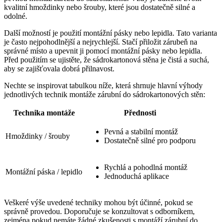
kvalitní hmoždinky nebo šrouby, které jsou dostatečně silné a
odolné.
Další možností je použití montážní pásky nebo lepidla. Tato varianta
je často nejpohodlnější a nejrychlejší. Stačí přiložit zárubeň na
správné místo a upevnit ji pomocí montážní pásky nebo lepidla.
Před použitím se ujistěte, že sádrokartonová stěna je čistá a suchá,
aby se zajišťovala dobrá přilnavost.
Nechte se inspirovat tabulkou níže, která shrnuje hlavní výhody
jednotlivých technik montáže zárubní do sádrokartonových stěn:
Technika montáže
Přednosti
Pevná a stabilní montáž
Hmoždinky / šrouby
Dostatečně silné pro podporu
Rychlá a pohodlná montáž
Montážní páska / lepidlo
Jednoduchá aplikace
Veškeré výše uvedené techniky mohou být účinné, pokud se
správně provedou. Doporučuje se konzultovat s odborníkem,
zejména pokud nemáte žádné zkušenosti s montáží zárubní do