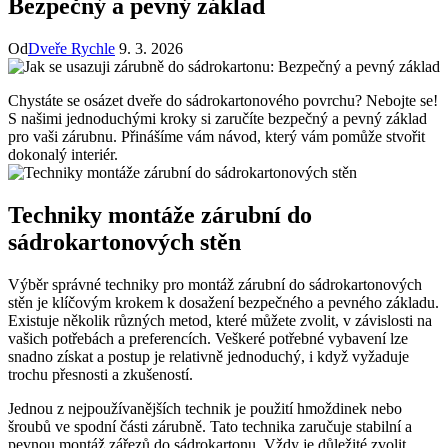
Bezpečný a pevný základ
Od
Dveře Rychle
9. 3. 2026
Chystáte se osázet dveře do sádrokartonového povrchu? Nebojte se!
S našimi jednoduchými kroky si zaručíte bezpečný a pevný základ
pro vaši zárubnu. Přinášíme vám návod, který vám pomůže stvořit
dokonalý interiér.
Techniky montáže zárubní do
sádrokartonových stěn
Výběr správné techniky pro montáž zárubní do sádrokartonových
stěn je klíčovým krokem k dosažení bezpečného a pevného základu.
Existuje několik různých metod, které můžete zvolit, v závislosti na
vašich potřebách a preferencích. Veškeré potřebné vybavení lze
snadno získat a postup je relativně jednoduchý, i když vyžaduje
trochu přesnosti a zkušeností.
Jednou z nejpoužívanějších technik je použití hmoždinek nebo
šroubů ve spodní části zárubně. Tato technika zaručuje stabilní a
pevnou montáž zářezů do sádrokartonu. Vždy je důležité zvolit