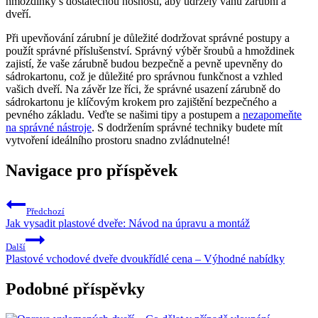
hmoždinky s dostatečnou nosností, aby udržely váhu zárubní a
dveří.
Při upevňování zárubní je důležité dodržovat správné postupy a
použít správné příslušenství. Správný výběr šroubů a hmoždinek
zajistí, že vaše zárubně budou bezpečně a pevně upevněny do
sádrokartonu, což je důležité pro správnou funkčnost a vzhled
vašich dveří. Na závěr lze říci, že správné usazení zárubně do
sádrokartonu je klíčovým krokem pro zajištění bezpečného a
pevného základu. Veďte se našimi tipy a postupem a
nezapomeňte
na správné nástroje
. S dodržením správné techniky budete mít
vytvoření ideálního prostoru snadno zvládnutelné!
Navigace pro příspěvek
Předchozí
Jak vysadit plastové dveře: Návod na úpravu a montáž
Další
Plastové vchodové dveře dvoukřídlé cena – Výhodné nabídky
Podobné příspěvky