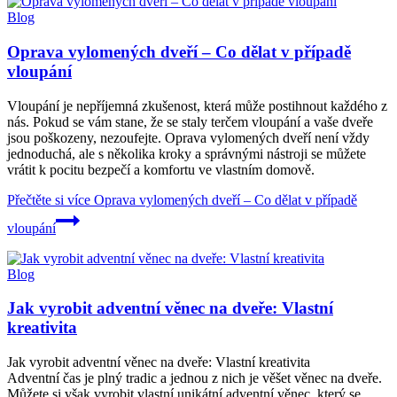
Blog
Oprava vylomených dveří – Co dělat v případě
vloupání
Vloupání je nepříjemná zkušenost, která může postihnout každého z
nás. Pokud se vám stane, že se staly terčem vloupání a vaše dveře
jsou poškozeny, nezoufejte. Oprava vylomených dveří není vždy
jednoduchá, ale s několika kroky a správnými nástroji se můžete
vrátit k pocitu bezpečí a komfortu ve vlastním domově.
Přečtěte si více
Oprava vylomených dveří – Co dělat v případě
vloupání
Blog
Jak vyrobit adventní věnec na dveře: Vlastní
kreativita
Jak vyrobit adventní věnec na dveře: Vlastní kreativita
Adventní čas je plný tradic a jednou z nich je věšet věnec na dveře.
Můžete si však vyrobit vlastní unikátní adventní věnec, který se