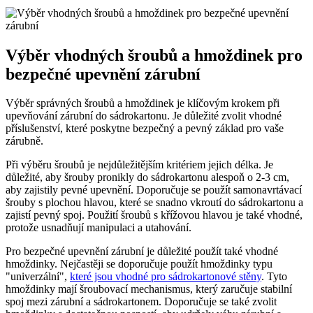
Výběr vhodných šroubů a hmoždinek pro
bezpečné upevnění zárubní
Výběr správných šroubů a hmoždinek je klíčovým krokem při
upevňování zárubní do sádrokartonu. Je důležité zvolit vhodné
příslušenství, které poskytne bezpečný a pevný základ pro vaše
zárubně.
Při výběru šroubů je nejdůležitějším kritériem jejich délka. Je
důležité, aby šrouby pronikly do sádrokartonu alespoň o 2-3 cm,
aby zajistily pevné upevnění. Doporučuje se použít samonavrtávací
šrouby s plochou hlavou, které se snadno vkroutí do sádrokartonu a
zajistí pevný spoj. Použití šroubů s křížovou hlavou je také vhodné,
protože usnadňují manipulaci a utahování.
Pro bezpečné upevnění zárubní je důležité použít také vhodné
hmoždinky. Nejčastěji se doporučuje použít hmoždinky typu
"univerzální",
které jsou vhodné pro sádrokartonové stěny
. Tyto
hmoždinky mají šroubovací mechanismus, který zaručuje stabilní
spoj mezi zárubní a sádrokartonem. Doporučuje se také zvolit