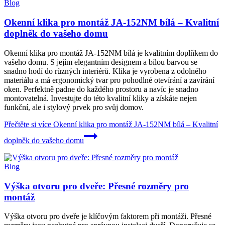
Blog
Okenní klika pro montáž JA-152NM bílá – Kvalitní
doplněk do vašeho domu
Okenní klika pro montáž JA-152NM bílá je kvalitním doplňkem do
vašeho domu. S jejím elegantním designem a bílou barvou se
snadno hodí do různých interiérů. Klika je vyrobena z odolného
materiálu a má ergonomický tvar pro pohodlné otevírání a zavírání
oken. Perfektně padne do každého prostoru a navíc je snadno
montovatelná. Investujte do této kvalitní kliky a získáte nejen
funkční, ale i stylový prvek pro svůj domov.
Přečtěte si více
Okenní klika pro montáž JA-152NM bílá – Kvalitní
doplněk do vašeho domu
Blog
Výška otvoru pro dveře: Přesné rozměry pro
montáž
Výška otvoru pro dveře je klíčovým faktorem při montáži. Přesné