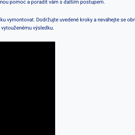
bnou⁣ pomoc a poradit vám s dalším postupem.
liku vymontovat. Dodržujte uvedené kroky ⁣a neváhejte se ⁣obr
k vytouženému výsledku.