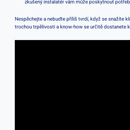
zkušený instalatér vám může ​poskytnout potře
Nespěchejte a nebuďte příliš tvrdí, když se ⁣snažíte k
trochou trpělivosti a know-how se určitě dostanete 