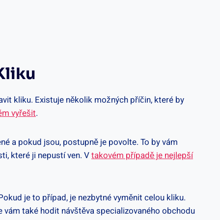
Kliku
it kliku. Existuje několik možných příčin, které by
m vyřešit
.
žené a ⁣pokud jsou, postupně je povolte. To by vám
, které⁣ ji nepustí ven. V
takovém případě je nejlepší
ud je to případ, je ⁢nezbytné vyměnit celou kliku.
se vám také hodit návštěva specializovaného​ obchodu⁣