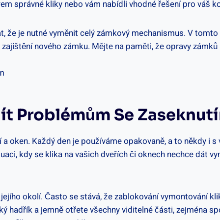
em správné kliky‌ nebo vám nabídli vhodné řešení pro váš k
, že je nutné vyměnit celý zámkový mechanismus. V tomto př
 zajištění nového zámku. Mějte na paměti, že opravy zámků a k
ejít Problémům Se Zaseknut
í ‌a oken.​ Každý den je používáme opakovaně, a to⁤ někdy i s
uaci, kdy se⁢ klika na vašich dveřích či oknech nechce dát v
jejího‍ okolí. Často se‌ stává, že⁢ zablokování vymontování k
ěkký hadřík a jemně otřete všechny viditelné části, zejména⁤ 