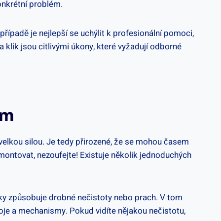
onkrétní problém.
ípadě je nejlepší se uchýlit k profesionální pomoci,
lik jsou citlivými ⁢úkony, které vyžadují ⁣odborné
ím
 velkou silou. Je tedy přirozené,⁤ že​ se mohou časem
ymontovat, nezoufejte! Existuje několik jednoduchých
liky způsobuje drobné nečistoty nebo‌ prach. V tom
spoje a mechanismy. Pokud vidíte nějakou ⁤nečistotu,