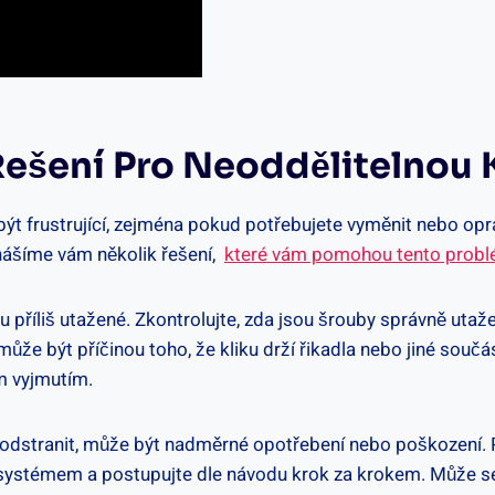
Řešení Pro Neoddělitelnou 
t frustrující, zejména pokud potřebujete vyměnit nebo oprav
ášíme vám několik řešení, ‌
které vám pomohou tento problé
u příliš ‌utažené. Zkontrolujte, zda jsou⁤ šrouby správně‍ uta
že být příčinou toho, že kliku drží řikadla nebo ​jiné součásti
ím vyjmutím.
dstranit, ​může být nadměrné opotřebení nebo poškození. Pok
ím systémem a postupujte ​dle návodu krok za krokem. Může​ 