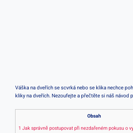
Váška na dveřích⁤ se scvrká⁢ nebo se klika nechce poh
kliky na dveřích. Nezoufejte ⁢a přečtěte si náš návod 
Obsah
1
Jak správně postupovat při nezdařeném​ pokusu⁢ o v