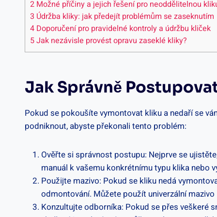
2
Možné příčiny a jejich řešení pro neoddělitelnou klik
3
Údržba kliky: jak ​předejít problémům se zaseknutím
4
Doporučení pro pravidelné kontroly a údržbu kliček
5
Jak nezávisle provést opravu ⁢zaseklé kliky?
Jak Správně Postupovat
Pokud se pokoušíte vymontovat kliku a nedaří se ⁤vá
podniknout, abyste překonali tento problém:
Ověřte ‌si správnost postupu: Nejprve se ujistěte
⁢manuál k vašemu konkrétnímu typu klika nebo vyh
Použijte⁣ mazivo: Pokud se kliku​ nedá vymontovat,
odmontování. Můžete použít univerzální mazivo 
Konzultujte odborníka: Pokud se ‍přes veškeré ​s