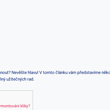
nout? Nevěšte hlavu! V tomto⁢ článku vám představíme několik
plný užitečných rad.
ymontování kliky?