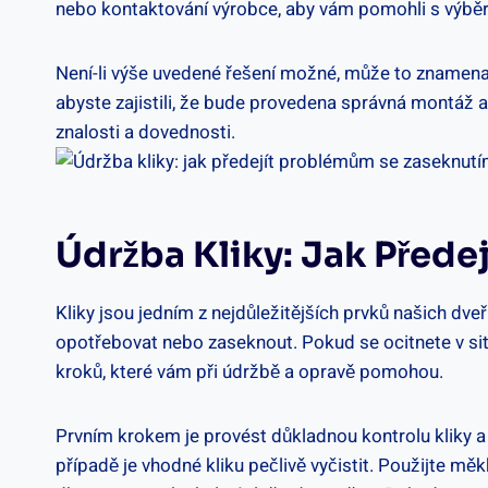
nebo kontaktování výrobce, aby vám pomohli‌ s výběr
Není-li výše uvedené řešení možné, může to znamenat
abyste zajistili, že bude⁢ provedena správná montáž a
znalosti a dovednosti.
Údržba Kliky: Jak ​před
Kliky jsou jedním z nejdůležitějších prvků našich dveř
opotřebovat nebo zaseknout. Pokud se ocitnete v‍ sit
kroků, které vám při údržbě a ⁣opravě ‌pomohou.
Prvním krokem je provést důkladnou kontrolu ⁤kliky a 
případě je⁢ vhodné kliku pečlivě vyčistit. Použijte m