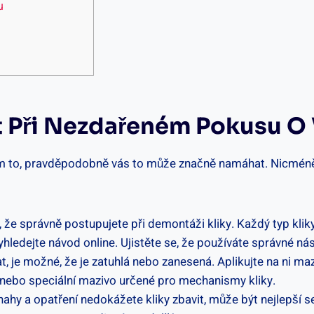
u
 Při Nezdařeném​ Pokusu⁢ O
m to, pravděpodobně vás to může značně‌ namáhat. Nicméně, 
,⁤ že správně postupujete při demontáži kliky. Každý typ kli
ledejte návod online. Ujistěte se, že používáte správné nás
⁢ je možné, ⁣že je zatuhlá nebo zanesená. Aplikujte na⁤ ni ​maz
nebo speciální mazivo ⁢určené pro mechanismy kliky.
nahy a opatření nedokážete kliky zbavit,​ může být nejlepší s