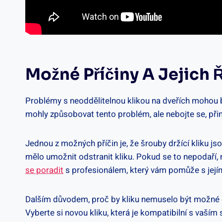
Možné Příčiny A Jejich 
Problémy s neoddělitelnou klikou na dveřích mohou ‍bý
mohly způsobovat tento problém, ale nebojte se, přin
Jednou z možných příčin je, že šrouby držící kliku jso
mělo ⁤umožnit odstranit kliku. Pokud se to nepodaří, mů
se poradit
s⁣ profesionálem, ​který vám pomůže s jej
Dalším důvodem, proč by kliku​ nemuselo být možné o
Vyberte si novou kliku, která je kompatibilní ‌s vaš