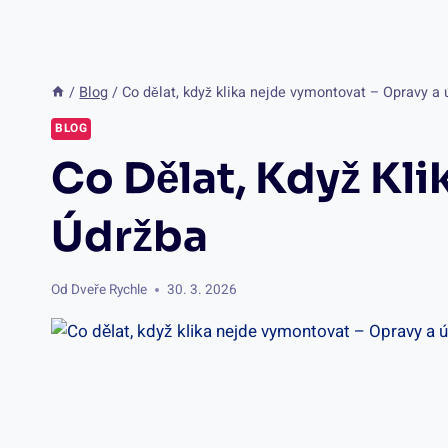
/
Blog
/
Co dělat, když klika nejde vymontovat – Opravy a
BLOG
Co Dělat, Když Kl
Údržba
Od
Dveře Rychle
30. 3. 2026