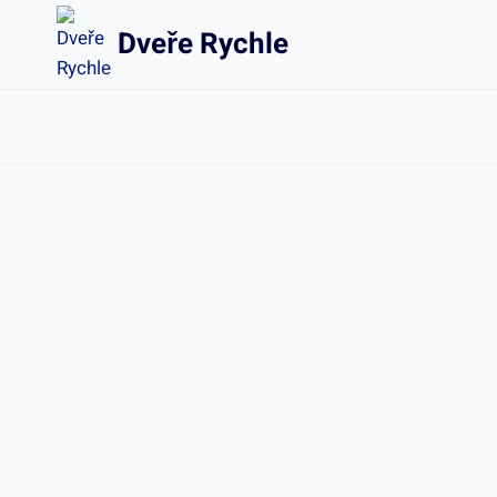
Přeskočit
Dveře Rychle
na
obsah