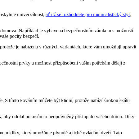
oskytuje univerzálnost,
ať⁢ už se ⁤rozhodnete pro minimalistický ​styl
,
o⁤ domova. Například ‌je ⁣vybavena bezpečnostním zámkem s​ možností
⁣vaše pocity bezpečí.
,‌ protože‍ je ‍nabízena v různých variantách, které vám umožňují upravit
pečnostní prvky a možnost přizpůsobení vašim potřebám⁢ dělají z
eře. S tímto kováním můžete být klidní, protože nabízí širokou škálu
ak, ‍aby ​odolal pokusům o neoprávněný přístup do vašeho domu. Díky
m ⁣kliky,‌ který umožňuje plynulé‌ a ‍tiché ovládání dveří. Tato