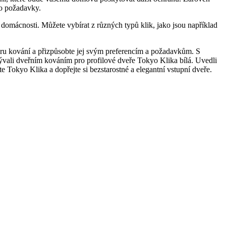
yto požadavky.
í domácnosti. Můžete vybírat⁢ z různých typů klik, jako jsou například
běru kování a přizpůsobte jej svým​ preferencím a ⁣požadavkům. S
bývali dveřním kováním pro⁣ profilové dveře Tokyo Klika bílá. Uvedli
te Tokyo Klika a dopřejte si bezstarostné a elegantní ⁣vstupní dveře.