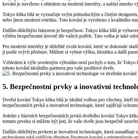
kování je⁤ navrženo s ohledem na moderní⁣ interiéry, a⁣ nabízí mnoho v
Tokyo klika bílá se vyznačuje svým jednoduchým a čistým designem,⁢ k
nebo jinou ⁣moderní⁤ estetiku. Toto kování je vyrobeno z ‌kvalitního mat
Dalším‍ důležitým faktorem je bezpečnost. Tokyo klika bílá je vybave
výběru bezpečnostní úrovně dle⁢ vašich potřeb. Tato volba ⁤je také od
Pro‌ moderní interiéry je⁣ důležité​ zvolit kování, které se dokonale ​s
ji podle svých ‍představ. Můžete si ⁢vybrat ⁢výšku, hloubku⁤ a další pa
Vzhledem k výše uvedeným výhodám⁤ není pochyb o tom, že Tokyo ​klika
tohoto​ kování‌ ideálního​ partnera ​pro​ vaše ⁣profilové dveře.
5. Bezpečnostní⁤ prvky a inovativní techno
Dveřní kování ⁤Tokyo klika bílá je ideální volbou pro všechny,⁤ kteří 
bezpečnostních prvků a inovativní technologie, které⁣ zajišťují ochra
Jedním z ‌hlavních bezpečnostních prvků dveřního kování Tokyo klika
tomuto⁤ prveku ‍si můžete být​ jisti, že vaše dveře jsou bezpečně‍ uzav
Dalším důležitým prvkem je‌ inovativní⁢ technologie, která usnadňuje ot
technologie ⁢také zajišťuje dlouhou‌ životnost kování a ‍minimalizuje ⁤o