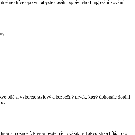
tné nejdříve opravit,​ abyste ⁤dosáhli správného fungování⁣ kování.
ny.
kyo‍ bílá ‍si vyberete⁣ stylový a bezpečný prvek, ⁣který dokonale doplní
oz.
nou z možností, kterou ‌byste měli zvážit,⁣ je Tokyo‍ klika bílá. ​Toto