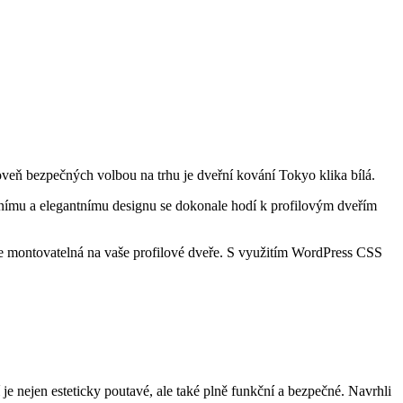
oveň bezpečných volbou na‌ trhu je⁤ dveřní kování Tokyo klika bílá.
ernímu⁤ a elegantnímu designu se ‌dokonale hodí k profilovým dveřím
e montovatelná na vaše profilové ​dveře. S⁣ využitím WordPress CSS
í je nejen esteticky poutavé, ale také plně funkční a ‌bezpečné. Navrhli