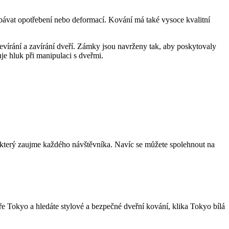
obávat opotřebení nebo deformací.⁢ Kování má také⁤ vysoce kvalitní
evírání a zavírání dveří. Zámky jsou ‌navrženy tak, aby poskytovaly​
uje hluk při manipulaci s​ dveřmi.
n, který zaujme ‍každého ‍návštěvníka. Navíc se můžete spolehnout na
⁤ Tokyo a hledáte stylové a bezpečné ‌dveřní kování, klika⁤ Tokyo bílá