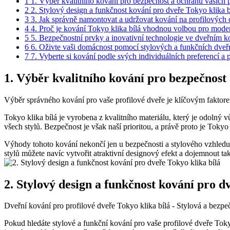
1
1. Výběr kvalitního ⁣kování pro bezpečnost a ochranu⁤ vašich 
2
2. Stylový design⁣ a funkčnost kování⁢ pro‌ dveře Tokyo ⁤klika⁢ b
3
3. Jak správně namontovat a udržovat⁤ kování na profilových ‍
4
4. Proč je kování Tokyo ‍klika bílá​ vhodnou volbou pro⁤ moder
5
5. Bezpečnostní⁤ prvky a inovativní technologie ve dveřním k
6
6. Oživte vaši domácnost pomocí stylových ⁢a ​funkčních dveřní
7
7.⁤ Vyberte ​si kování podle svých individuálních⁢ preferencí 
1. Výběr kvalitního ⁣kování pro bezpečnost 
Výběr správného kování pro vaše profilové dveře je ​klíčovým faktorem 
Tokyo ⁤klika‍ bílá ⁢je vyrobena‌ z kvalitního materiálu, který je odol
všech stylů.‌ Bezpečnost je​ však naší prioritou,⁣ a ‍právě⁤ proto je Tok
Výhody tohoto kování nekončí ‍jen u bezpečnosti a ​stylového vzhledu
stylů můžete navíc ‍vytvořit atraktivní designový efekt a dojemnout⁢ tak 
2. Stylový design⁣ a funkčnost kování⁢ pro‌ dv
Dveřní ​kování pro profilové dveře ​Tokyo klika ‌bílá ‌- Stylová a bezp
Pokud hledáte stylové ⁢a funkční ​kování pro ⁢vaše profilové dveře Tokyo