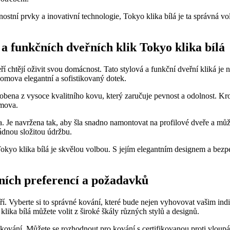
tní prvky a inovativní technologie, Tokyo klika bílá je ta⁤ správná volb
 ​funkčních dveřních klik Tokyo ‌klika⁣ bílá
chtějí oživit svou ⁤domácnost. ‍Tato stylová a funkční dveřní kliká ⁣je 
domova elegantní a sofistikovaný dotek.
vyrobena z vysoce kvalitního kovu, který zaručuje⁤ pevnost a odolnost.​ 
omova.
a. Je‍ navržena tak, aby šla snadno namontovat‌ na profilové dveře a⁣ m
žádnou složitou údržbu.
yo klika bílá je skvělou ​volbou. ‌S⁣ jejím ​elegantním designem ​a bezp
lních⁢ preferencí a požadavků
í. Vyberte‌ si ⁤to správné ⁤kování,‍ které bude nejen vyhovovat vašim in
ika bílá⁣ můžete volit z široké škály různých ⁤stylů a designů.
st kování. ​Můžete se rozhodnout ‍pro kování s⁢ certifikovanou proti ⁤vlo