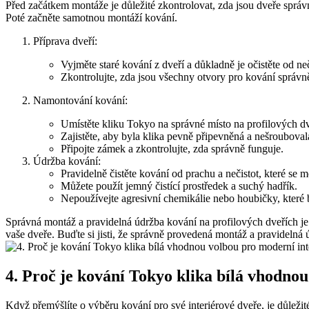
Před⁢ začátkem montáže je důležité zkontrolovat, zda jsou dveře správně
Poté začněte ⁤samotnou montáží kování.⁢
Příprava dveří:
Vyjměte staré kování z dveří a‍ důkladně​ je očistěte od‍ neč
Zkontrolujte, zda jsou všechny otvory pro kování správně‌
Namontování ​kování:
Umístěte‌ kliku Tokyo na ⁤správné místo na profilových d
Zajistěte, aby byla klika pevně připevněná ​a⁤ nešrouboval
Připojte zámek​ a zkontrolujte, zda správně funguje.
Údržba kování:
Pravidelně čistěte kování ⁣od prachu a nečistot, které se‌ 
Můžete použít ⁤jemný ⁢čistící​ prostředek a suchý hadřík.
Nepoužívejte agresivní chemikálie ⁤nebo houbičky, které
Správná ‍montáž ⁤a ‍pravidelná údržba ‍kování ‍na profilových dveřích⁤ j
vaše dveře. Buďte si ⁤jisti, že správně provedená montáž​ a pravidelná
4. Proč je kování Tokyo ‍klika bílá​ vhodno
Když přemýšlíte o výběru kování pro⁤ své‌ interiérové dveře, je důležité 