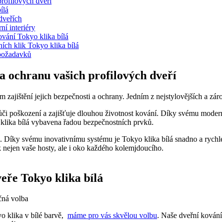
profilových dveří
ílá
dveřích
ní interiéry
ování Tokyo klika bílá
ch klik Tokyo ‌klika⁣ bílá
a požadavků
a ochranu⁤ vašich profilových dveří
zajištění jejich bezpečnosti a ochrany. Jedním⁣ z nejstylovějších a zár
ný vůči poškození a zajišťuje dlouhou​ životnost kování. Díky svému mod
yo klika bílá ⁣vybavena ⁢řadou bezpečnostních prvků.
. Díky svému inovativnímu systému ⁤je Tokyo klika bílá snadno a rychl
nejen ​vaše⁣ hosty, ale ⁤i ⁤oko každého ‍kolemjdoucího.
eře Tokyo ⁤klika⁢ bílá
ečná volba
 ‍klika v bílé barvě, ⁢
máme pro vás skvělou volbu
. ‍Naše dveřní ‍kován