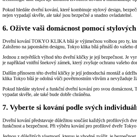
Pokud hledáte dveřní kování, které⁣ kombinuje stylový design, bezpečnos
nejen vypadají ‌skvěle, ale také​ jsou ⁤bezpečné a​ snadno ovladatelné.
6. Oživte vaši domácnost pomocí stylových ⁢a
Dveřní‍ kování⁣ TOKYO KLIKA bílá‍ je⁣ výjimečnou volbou ⁢pro ty, kteří 
Založeno na japonském designu, Tokyo ⁢klika bílá přináší do vašeho 
Jednou z největších výhod této dveřní kličky‍ je její ​bezpečnost. ⁣Je 
je například​ vnitřní šnekový zámek, který zvyšuje ochranu vašeho d
Dalším přínosem ⁤této dveřní kličky ⁤je její jednoduchá montáž a údržb
klika ⁣Tokyo bílá⁣ je odolná vůči povětrnostním vlivům ‍a nevyžaduje 
Pokud hledáte stylové a funkční dveřní kování‍ pro svou domácnost, ​Tok
vypadat ⁤skvěle, ale také bude dobře chráněna.
7.⁤ Vyberte ​si kování podle svých individuá
Dveřní ‍kování představuje důležitou součást každých profilových ‍dveř
funkčnost a bezpečnost. Při výběru kování ⁤pro profilové dveře Tokyo kl
Jednou z důležitých vlastností, kterou‌ je vhodné ⁢zvážit, je ⁣bezpečno