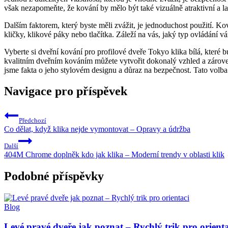
však nezapomeňte, že kování by mělo být ‍také‍ vizuálně atraktivní ​a l
Dalším faktorem, který byste měli‌ zvážit, je jednoduchost použití.⁢ Ko
kličky, klikové páky nebo ‍tlačítka.​ Záleží na vás, jaký typ ovládání⁢ 
Vyberte si ​dveřní⁤ kování pro profilové dveře Tokyo⁣ klika ⁢bílá, kte
kvalitním dveřním kováním můžete vytvořit​ dokonalý vzhled a zároveň
jsme fakta o jeho stylovém designu a důraz na‍ bezpečnost. ⁢Tato‍ volba
Navigace pro příspěvek
Předchozí
Co dělat, když klika nejde vymontovat – Opravy a údržba
Další
404M Chrome doplněk kdo jak klika – Moderní trendy v oblasti klik
Podobné příspěvky
Blog
Levé pravé dveře jak poznat – Rychlý trik pro orienta