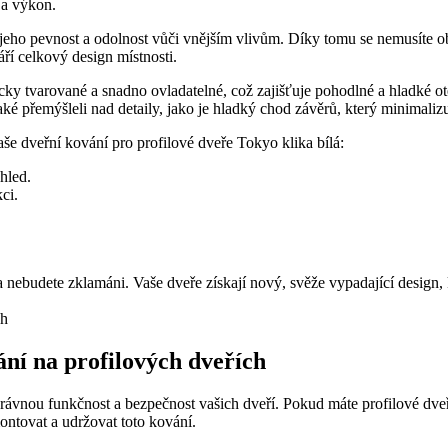
 a výkon.
í jeho ‍pevnost a odolnost vůči vnějším vlivům. Díky tomu se⁣ nemusíte ​
áří celkový design místnosti.
 tvarované⁣ a snadno ovladatelné, ‍což ⁣zajišťuje pohodlné a hladké ⁣ot
ké přemýšleli nad detaily, ⁢jako je hladký chod ​závěrů, který⁢ minimaliz
še⁤ dveřní ‌kování⁢ pro profilové dveře Tokyo klika bílá:
zhled.
ci.
a nebudete zklamáni.‌ Vaše dveře získají nový, svěže⁢ vypadající‌ desig
ní na profilových ‍dveřích
právnou funkčnost a bezpečnost vašich dveří. Pokud‍ máte profilové dveře
ontovat a udržovat toto kování.