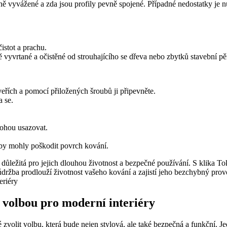
 ⁤vyvážené ​a zda jsou ‍profily pevně spojené. Případné nedostatky ⁤je nu
istot a ⁣prachu.
 vyvrtané a očistěné od ⁣strouhajícího se dřeva nebo zbytků stavební pě
veřích a pomocí přiložených šroubů ji připevněte.
a se.
mohou ​usazovat.
 by ⁤mohly poškodit povrch kování.
e důležitá pro jejich dlouhou životnost ⁤a bezpečné používání.​ S klika To
 údržba prodlouží životnost vašeho ⁣kování a zajistí jeho bezchybný prov
u volbou pro⁤ moderní interiéry
zvolit⁢ volbu, která bude nejen stylová, ale ​také bezpečná a funkční. Jed