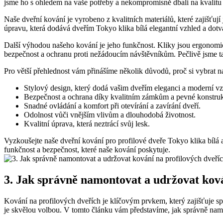
jsme⁢ ho s ohledem na⁢ vaše potřeby a ​nekompromisně dbali ⁢na kvalitu
Naše dveřní kování je ​vyrobeno z kvalitních materiálů, které zajišťuj
úpravu, ‍která ‌dodává dveřím Tokyo klika ⁤bílá elegantní vzhled a ​dotv
Další výhodou našeho kování je jeho funkčnost. Kliky jsou​ ergonomicky
bezpečnost a ochranu ⁢proti nežádoucím ‌návštěvníkům.⁣ Pečlivě ‍jsme⁣ ta
Pro větší přehlednost vám přinášíme několik důvodů, proč‌ si vybrat ⁢na
Stylový design, který dodá ⁤vašim dveřím‌ eleganci a ⁣moderní ‌v
Bezpečnost a ochrana ‍díky kvalitním zámkům ⁢a pevné konstruk
Snadné⁤ ovládání a​ komfort při otevírání a ‍zavírání dveří.
Odolnost vůči vnějším vlivům a dlouhodobá životnost.
Kvalitní úprava, která neztrácí svůj‌ lesk.
Vyzkoušejte naše dveřní kování pro ‍profilové dveře Tokyo klika bílá ⁢
funkčnost a bezpečnost, ​které naše kování poskytuje.
3. Jak správně namontovat a udržovat⁤ ková
Kování⁣ na profilových dveřích je klíčovým prvkem, který⁢ zajišťuje s
je skvělou⁣ volbou. V tomto článku vám představíme, ‌jak ‌správně nam