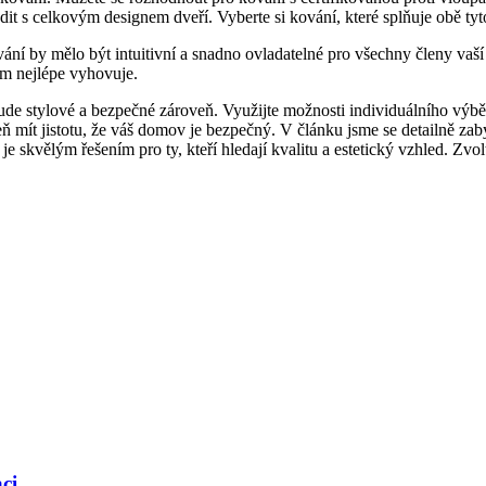
adit s celkovým⁤ designem dveří. Vyberte ⁢si kování, které splňuje obě t
vání ​by ⁢mělo být intuitivní a snadno ovladatelné pro všechny členy vaš
vám nejlépe vyhovuje.
ré​ bude stylové a bezpečné zároveň. Využijte možnosti individuálního ‌vý
 mít ‍jistotu, že váš domov je bezpečný. V článku jsme ⁣se detailně za
 je skvělým řešením pro ty, kteří hledají kvalitu a estetický vzhled. Zvol
ci