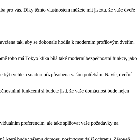
a pro vás.​ Díky těmto​ vlastnostem​ můžete ⁢mít jistotu, že vaše dveře
navržena tak,⁤ aby se dokonale⁣ hodila⁢ k moderním profilovým ⁤dveřím.
Kromě toho má Tokyo klika bílá ⁣také moderní bezpečnostní funkce, ⁢jako‌
ůže být rychle a ⁢snadno přizpůsobena vašim potřebám. ⁤Navíc, dveřní
ečnostními funkcemi si budete‍ jisti, že vaše domácnost ‍bude nejen
dividuálním preferencím, ale také‌ splňovat vaše ​požadavky na
upání, které bude​ vašemu ​domovu poskytovat⁣ další ochranu. Zároveň