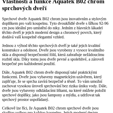
Vlastnosti a funkce Aquatek B02 chrom
sprchových dveří
Sprchové dveře Aquatek B02 chrom jsou inovativním a stylovým
doplňkem pro vaši koupelnu. Tyto dvoukřídlé dveře s šířkou 92-96
cm jsou ideální pro umístění do niky. Jedním z hlavních lákadel
těchto dveří je jejich moderní design a chromový povrch, který
dodává vaší koupelně elegantní vzhled.
Jednou z výhod těchto sprchových dveří je také jejich kvalitní
konstrukce a odolnost. Dveře jsou vyrobeny z vysoce kvalitního
skla a disponují bezpečnostní fólií, která zabraňuje nežádoucímu
rozbití skla. Díky tomu jsou dveře pevné a spolehlivé, a zároveň
bezpečné pro každodenní použití.
Dále, Aquatek B02 chrom dveře disponují také praktickými
funkcemi. Dveře jsou vybaveny magnetickým uzávěrem, který
zajišťuje, že se sprcha zavírá bezpečně a těsně. To vám umožní
zachovat vysokou úroveň sprchování bez rizika úniku vody. Dále,
dveře jsou vybaveny odkládacími lištami, na které můžete položit
sprchové doplňky, jako jsou šampony a mýdla, a udržovat tak
sprchový prostor uspořádaný.
Celkově lze říci, že Aquatek B02 chrom sprchové dveře jsou
skvělou volbou pro každou koupelnu. Jejich moderní design,