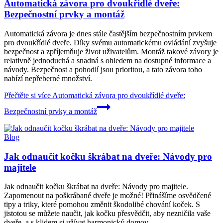
Automatická závora pro dvoukřídlé dveře:
Bezpečnostní prvky a montáž
Automatická závora je dnes stále častějším bezpečnostním prvkem
pro dvoukřídlé dveře. Díky svému automatickému ovládání zvyšuje
bezpečnost a zpříjemňuje život uživatelům. Montáž takové závory je
relativně jednoduchá a snadná s ohledem na dostupné informace a
návody. Bezpečnost a pohodlí jsou prioritou, a tato závora toho
nabízí nepřeberné množství.
Přečtěte si více
Automatická závora pro dvoukřídlé dveře:
Bezpečnostní prvky a montáž
Blog
Jak odnaučit kočku škrábat na dveře: Návody pro
majitele
Jak odnaučit kočku škrábat na dveře: Návody pro majitele.
Zapomenout na poškrábané dveře je možné! Přinášíme osvědčené
tipy a triky, které pomohou změnit škodolibé chování koček. S
jistotou se můžete naučit, jak kočku přesvědčit, aby nezničila vaše
dveře, a s klidem si užívat harmonický domov.