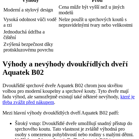
Výhody
Proti
Cena může být vyšší než u jiných
Moderní a stylový design
modelů
Vysoká odolnost vůči vodě
Nelze použít u sprchových koutů s
a rzi
nepravidelnými tvary nebo velikostmi
Jednoduchá údržba a
čištění
Zvýšená bezpečnost díky
protiskluzovému povrchu
Výhody a nevýhody dvoukřídlých dveří
Aquatek B02
Dvoukřídlé sprchové dveře Aquatek B02 chrom jsou skvělou
volbou pro moderní koupelny a sprchové kouty. Tyto dveře mají
řadu výhod, ale samozřejmě existují také některé nevýhody,
které je
třeba zvážit před nákupem
.
Mezi hlavní výhody dvoukřídlých dveří Aquatek B02 patří:
Široký vstup: Dvoukřídlé dveře umožňují snadný přístup do
sprchového koutu. Tato vlastnost je zvláště výhodná pro
osoby s omezenou pohyblivostí nebo rodiny s malými dětmi.