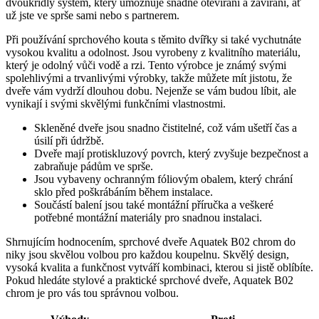
dvoukřídlý systém, který umožňuje snadné otevírání a zavírání, ať
už jste ve sprše sami nebo s partnerem.
Při používání sprchového kouta s těmito dvířky si také vychutnáte
vysokou kvalitu a odolnost. Jsou vyrobeny z kvalitního materiálu,
který je odolný vůči vodě a rzi. Tento výrobce je známý svými
spolehlivými a trvanlivými výrobky, takže můžete mít jistotu, že
dveře vám vydrží dlouhou dobu. Nejenže se vám budou líbit, ale
vynikají i svými skvělými funkčními vlastnostmi.
Skleněné dveře jsou snadno čistitelné, což vám ušetří čas a
úsilí při údržbě.
Dveře mají protiskluzový povrch, který zvyšuje bezpečnost a
zabraňuje pádům ve sprše.
Jsou vybaveny ochranným fóliovým obalem, který chrání
sklo před poškrábáním během instalace.
Součástí balení jsou také montážní příručka a veškeré
potřebné montážní materiály pro snadnou instalaci.
Shrnujícím hodnocením, sprchové dveře Aquatek B02 chrom do
niky jsou skvělou volbou pro každou koupelnu. Skvělý design,
vysoká kvalita a funkčnost vytváří kombinaci, kterou si jistě oblíbíte.
Pokud hledáte stylové a praktické sprchové dveře, Aquatek B02
chrom je pro vás tou správnou volbou.