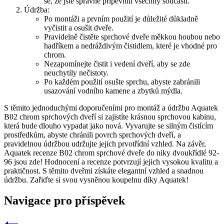
se, že jste správně připevnili všechny součásti.
Údržba:
Po montáži a prvním použití je důležité důkladně
vyčistit a osušit dveře.
Pravidelně čistěte sprchové dveře měkkou houbou nebo
hadříkem a nedráždivým čistidlem, které je vhodné pro
chrom.
Nezapomínejte čistit i vedení dveří, aby se zde
neuchytily nečistoty.
Po každém použití osušte sprchu, abyste zabránili
usazování vodního kamene a zbytků mýdla.
S těmito jednoduchými doporučeními pro montáž a údržbu Aquatek
B02 chrom sprchových dveří si zajistíte krásnou sprchovou kabinu,
která bude dlouho vypadat jako nová. Vyvarujte se silným čistícím
prostředkům, abyste chránili povrch sprchových dveří, a
pravidelnou údržbou udržujte jejich prvotřídní vzhled. Na závěr,
Aquatek recenze B02 chrom sprchové dveře do niky dvoukřídlé 92-
96 jsou zde! Hodnocení a recenze potvrzují jejich vysokou kvalitu a
praktičnost. S těmito dveřmi získáte elegantní vzhled a snadnou
údržbu. Zařiďte si svou vysněnou koupelnu díky Aquatek!
Navigace pro příspěvek