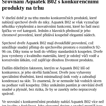
Srovnání Aquatek B02 s konkurenčními
produkty na trhu
V dnešní době je na trhu mnoho konkurenčních produktů, které
nabízejí sprchové dveře do niky. Aquatek B02 se však vyznačuje
několika vylepšeními a inovativními funkcemi, které ho řadí mezi
špičku ve své kategorii. Jedním z hlavních předností je jeho
chromové provedení, které přidává koupelně elegantní nádech.
Sprchové dveře Aquatek B02 mají dvoukřídlé provedení, což
umožňuje snadný přístup do sprchového prostoru o rozměrech 92-
96 cm. Díky tomu se hodí do většiny standardních koupelen. Dveře
jsou vyrobeny z kvalitního materiálu, který je odolný vůči vodě a
korozivním látkám, což zajišťuje dlouhou životnost produktu.
Dalším důležitým faktorem, kterým se Aquatek B02 liší od
konkurence, je jeho skvělá funkčnost. Dveře jsou vybaveny
speciálními těsněními, která minimalizují únik vody a zabraňují
kondenzaci na skle. To znamená, že se nemusíte bát vodních skvrn
na podlaze vaší koupelny. Díky unikátním pantům je otevírání dveří
snadné a plynulé, bez rizika, že by se zasekly nebo nepracovaly
správně.
Ve srovnání s konkurenčními produkty nabízí Aquatek B02 více než
jen kvalitu a funkčnost. Jeho elegantní design a snadná montáž jsou