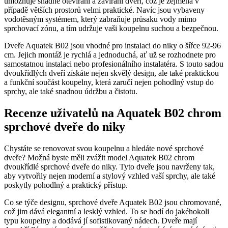
umožňuje snadné otevírání a zavírání dveří, což je zejména v
případě větších prostorů velmi praktické. Navíc jsou vybaveny
vodotěsným systémem, který zabraňuje průsaku vody mimo
sprchovací zónu, a tím udržuje vaši koupelnu suchou a bezpečnou.
Dveře Aquatek B02 jsou vhodné pro instalaci do niky o šířce 92-96
cm. Jejich montáž je rychlá a jednoduchá, ať už se rozhodnete pro
samostatnou instalaci nebo profesionálního instalatéra. S touto sadou
dvoukřídlých dveří získáte nejen skvělý design, ale také praktickou
a funkční součást koupelny, která zaručí nejen pohodlný vstup do
sprchy, ale také snadnou údržbu a čistotu.
Recenze uživatelů na Aquatek B02 chrom
sprchové dveře do niky
Chystáte se renovovat svou koupelnu a hledáte nové sprchové
dveře? Možná byste měli zvážit model Aquatek B02 chrom
dvoukřídlé sprchové dveře do niky. Tyto dveře jsou navrženy tak,
aby vytvořily nejen moderní a stylový vzhled vaší sprchy, ale také
poskytly pohodlný a praktický přístup.
Co se týče designu, sprchové dveře Aquatek B02 jsou chromované,
což jim dává elegantní a lesklý vzhled. To se hodí do jakéhokoli
typu koupelny a dodává jí sofistikovaný nádech. Dveře mají