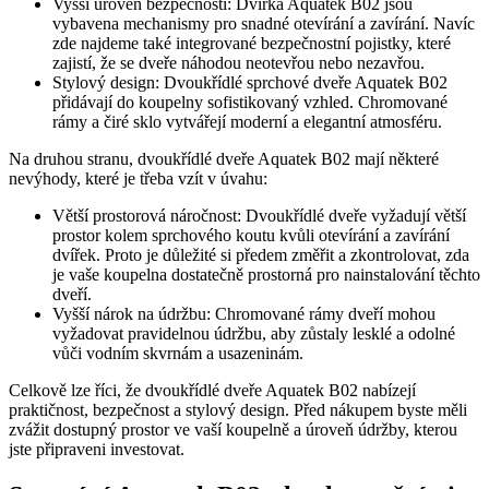
Vyšší úroveň bezpečnosti: Dvířka Aquatek B02 jsou
vybavena mechanismy pro snadné otevírání a zavírání. Navíc
zde najdeme také integrované bezpečnostní pojistky, které
zajistí, že se dveře náhodou neotevřou nebo nezavřou.
Stylový design: Dvoukřídlé sprchové dveře Aquatek B02
přidávají do koupelny sofistikovaný vzhled. Chromované
rámy a čiré sklo vytvářejí moderní a elegantní atmosféru.
Na druhou stranu, dvoukřídlé dveře Aquatek B02 mají některé
nevýhody, které je třeba vzít v úvahu:
Větší prostorová náročnost: Dvoukřídlé dveře vyžadují větší
prostor kolem sprchového koutu kvůli otevírání a zavírání
dvířek. Proto je důležité si předem změřit a zkontrolovat, zda
je vaše koupelna dostatečně prostorná pro nainstalování těchto
dveří.
Vyšší nárok na údržbu: Chromované rámy dveří mohou
vyžadovat pravidelnou údržbu, aby zůstaly lesklé a odolné
vůči vodním skvrnám a usazeninám.
Celkově lze říci, že dvoukřídlé dveře Aquatek B02 nabízejí
praktičnost, bezpečnost a stylový design. Před nákupem byste měli
zvážit dostupný prostor ve vaší koupelně a úroveň údržby, kterou
jste připraveni investovat.