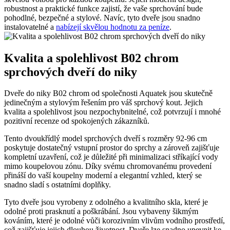
robustnost a praktické funkce zajistí, že vaše sprchování bude
pohodlné, bezpečné a stylové. Navíc, tyto dveře jsou snadno
instalovatelné a
nabízejí skvělou hodnotu za peníze
.
Kvalita a spolehlivost B02 chrom
sprchových dveří do niky
Dveře do niky B02 chrom od společnosti Aquatek jsou skutečně
jedinečným a stylovým řešením pro váš sprchový kout. Jejich
kvalita a spolehlivost jsou nezpochybnitelné, což potvrzují i mnohé
pozitivní recenze od spokojených zákazníků.
Tento dvoukřídlý model sprchových dveří s rozměry 92-96 cm
poskytuje dostatečný vstupní prostor do sprchy a zároveň zajišťuje
kompletní uzavření, což je důležité při minimalizaci stříkající vody
mimo koupelovou zónu. Díky svému chromovanému provedení
přináší do vaší koupelny moderní a elegantní vzhled, který se
snadno sladí s ostatními doplňky.
Tyto dveře jsou vyrobeny z odolného a kvalitního skla, které je
odolné proti prasknutí a poškrábání. Jsou vybaveny šikmým
kováním, které je odolné vůči korozivním vlivům vodního prostředí,
což zajišťuje jejich dlouhou životnost. Dveře lze snadno upevnit ke