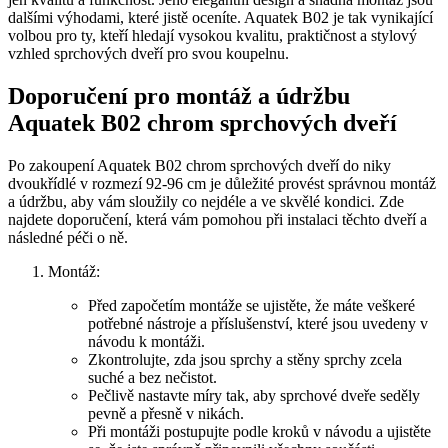
dalšími výhodami, které jistě oceníte. Aquatek B02 je tak vynikající
volbou pro ty, kteří hledají vysokou kvalitu, praktičnost a stylový
vzhled sprchových dveří pro svou koupelnu.
Doporučení pro montáž a údržbu
Aquatek B02 chrom sprchových dveří
Po zakoupení Aquatek B02 chrom sprchových dveří do niky
dvoukřídlé v rozmezí 92-96 cm je důležité provést správnou montáž
a údržbu, aby vám sloužily co nejdéle a ve skvělé kondici. Zde
najdete doporučení, která vám pomohou při instalaci těchto dveří a
následné péči o ně.
Montáž:
Před započetím montáže se ujistěte, že máte veškeré
potřebné nástroje a příslušenství, které jsou uvedeny v
návodu k montáži.
Zkontrolujte, zda jsou sprchy a stěny sprchy zcela
suché a bez nečistot.
Pečlivě nastavte míry tak, aby sprchové dveře seděly
pevně a přesně v nikách.
Při montáži postupujte podle kroků v návodu a ujistěte