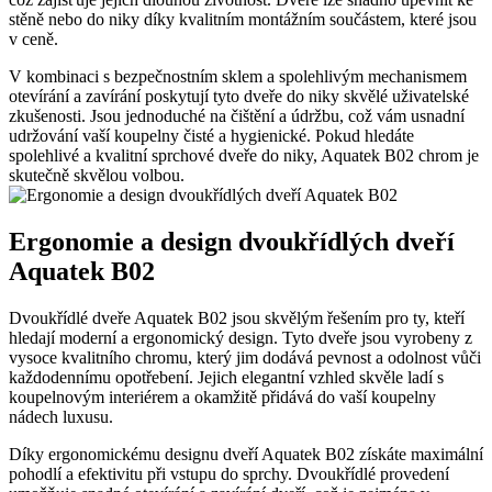
stěně nebo do niky díky kvalitním montážním součástem, které jsou
v ceně.
V kombinaci s bezpečnostním sklem a spolehlivým mechanismem
otevírání a zavírání poskytují tyto dveře do niky skvělé uživatelské
zkušenosti. Jsou jednoduché na čištění a údržbu, což vám usnadní
udržování vaší koupelny čisté a hygienické. Pokud hledáte
spolehlivé a kvalitní sprchové dveře do niky, Aquatek B02 chrom je
skutečně skvělou volbou.
Ergonomie a design dvoukřídlých dveří
Aquatek B02
Dvoukřídlé dveře Aquatek B02 jsou skvělým řešením pro ty, kteří
hledají moderní a ergonomický design. Tyto dveře jsou vyrobeny z
vysoce kvalitního chromu, který jim dodává pevnost a odolnost vůči
každodennímu opotřebení. Jejich elegantní vzhled skvěle ladí s
koupelnovým interiérem a okamžitě přidává do vaší koupelny
nádech luxusu.
Díky ergonomickému designu dveří Aquatek B02 získáte maximální
pohodlí a efektivitu při vstupu do sprchy. Dvoukřídlé provedení