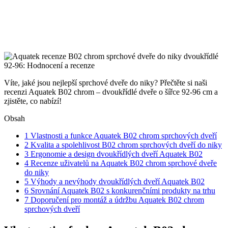
Víte, jaké jsou nejlepší sprchové dveře do niky? Přečtěte si naši
recenzi Aquatek B02 chrom – dvoukřídlé dveře o šířce 92-96 cm a
zjistěte, co nabízí!
Obsah
1
Vlastnosti a funkce Aquatek B02 chrom sprchových dveří
2
Kvalita a spolehlivost B02 chrom sprchových dveří do niky
3
Ergonomie a design dvoukřídlých dveří Aquatek B02
4
Recenze uživatelů na Aquatek B02 chrom sprchové dveře
do niky
5
Výhody a nevýhody dvoukřídlých dveří Aquatek B02
6
Srovnání Aquatek B02 s konkurenčními produkty na trhu
7
Doporučení pro montáž a údržbu Aquatek B02 chrom
sprchových dveří