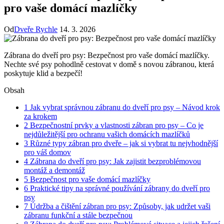
pro vaše domácí mazlíčky
Od
Dveře Rychle
14. 3. 2026
Zábrana do dveří pro psy: Bezpečnost⁤ pro vaše ​domácí mazlíčky.
Nechte své psy pohodlně cestovat v domě s novou zábranou,⁢ která
poskytuje⁢ klid​ a bezpečí!
Obsah
1
Jak vybrat správnou zábranu do dveří pro ‍psy – ⁣Návod krok‍
za krokem
2
Bezpečnostní prvky a vlastnosti zábran pro psy – Co je
nejdůležitější pro ochranu vašich domácích mazlíčků
3
Různé⁢ typy zábran​ pro ‍dveře – jak si ‍vybrat tu nejvhodnější
pro váš domov
4
Zábrana do​ dveří pro psy: Jak zajistit bezproblémovou
montáž a demontáž
5
Bezpečnost ⁣pro vaše ⁤domácí ⁣mazlíčky
6
Praktické⁢ tipy na správné používání zábrany‍ do dveří pro
‍psy
7
Údržba a čištění zábran pro psy: ​Způsoby, jak udržet vaši
zábranu ⁣funkční a stále⁢ bezpečnou