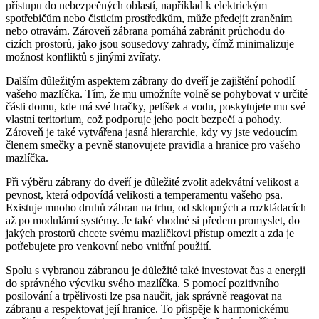
přístupu ⁢do nebezpečných ⁣oblastí, například ⁢k elektrickým⁢
spotřebičům nebo čisticím⁤ prostředkům, může předejít ⁣zraněním
nebo otravám. Zároveň zábrana ‍pomáhá ⁤zabránit průchodu do
⁣cizích prostorů, jako jsou sousedovy zahrady, čímž minimalizuje
možnost konfliktů s jinými zvířaty.
Dalším důležitým aspektem zábrany​ do dveří ⁢je⁢ zajištění ​pohodlí
vašeho mazlíčka. ‍Tím,‌ že⁢ mu umožníte volně se pohybovat v určité⁣
části domu, kde má své ⁢hračky, pelíšek a vodu, poskytujete⁣ mu své
vlastní teritorium, což podporuje jeho pocit bezpečí a pohody.
Zároveň je také vytvářena jasná hierarchie, kdy vy jste vedoucím
členem smečky a pevně⁢ stanovujete pravidla a hranice pro vašeho
mazlíčka.
Při ‍výběru zábrany do⁢ dveří je důležité zvolit ⁤adekvátní ​velikost a
pevnost, která odpovídá⁣ velikosti a temperamentu vašeho psa.
Existuje mnoho druhů ‍zábran na trhu, od ⁣sklopných ⁢a rozkládacích
až po‍ modulární systémy. Je také vhodné si⁤ předem‍ promyslet, ‌do
jakých prostorů chcete svému‍ mazlíčkovi‍ přístup omezit a zda je
potřebujete pro venkovní nebo vnitřní použití.
Spolu s vybranou zábranou ​je důležité také ​investovat čas ​a energii
⁢do správného výcviku svého mazlíčka. S pomocí⁢ pozitivního
posilování a ⁢trpělivosti ‌lze psa ⁢naučit, jak správně reagovat na
⁤zábranu a respektovat ‌její hranice. To přispěje k harmonickému