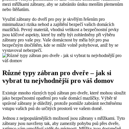
mezi⁣ mřížkami ⁢zábrany, aby se zabránilo ‌úniku‌ menším plemenům
‌nebo štěňatům.
Využití‌ zábrany⁢ do dveří pro ⁣psy je skvělým řešením ‌pro
‌minimalizaci rizika nehod ‍a zajištění ⁤bezpečí vašich domácích‌
mazlíčků. Pevný materiál, vhodná velikost a bezpečnostní prvky‍
jsou klíčové aspekty, které by měly být zohledněny⁢ při výběru
zábrany pro vaše psy. Vaše domácnost by ⁣měla být pro psa
bezpečným útočištěm, kde ⁢se může volně pohybovat, aniž by se
vystavoval nebezpečí.
Různé⁢ typy zábran​ pro ‍dveře – jak si
‍vybrat tu nejvhodnější pro váš domov
Existuje mnoho různých‌ typů zábran ‍pro dveře, které mohou sloužit
jako ​bezpečnostní opatření pro vaše‍ domácí mazlíčky.⁤ Výběr ⁤té‍
správné zábrany je ⁤důležitý, protože pomůže zabránit nechtěnému
vstupu vašich psů do určitých prostorů ve vašem domě.
Jednou z nejpopulárnějších možností jsou​ zábrany s mřížkami. Tyto ​
zábrany jsou‌ navrženy ⁣tak, aby zamezily pohybu psů přes dveře,
‍zatímco vám‍ umožňují vidět do místnosti. Mřížky jsou dostatečně