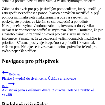
soužití a⁤ posílení vztahu mezi vámi ‍a vaším čtyřnohým přítelem.
Zábrana do dveří ‌pro ⁤psy ⁣je skvělým pomocníkem, který umožňuje‌
zabezpečit bezpečnost a​ pohodlí vašich⁤ domácích⁢ mazlíčků. ⁤S její
pomocí​ minimalizujete rizika‌ zranění a otrav‍ a zároveň jim
poskytujete prostor, ve kterém ⁢se ⁣cítí bezpečně a pohodlně.
Nezapomeňte vybrat‍ vhodnou zábranu, investovat⁢ do výcviku a⁢
užívat si⁤ harmonického soužití se svým mazlíčkem. Doufáme, že jste
z našeho článku o zábraně do dveří pro psy získali užitečné
informace. Pamatujte, že zabezpečení⁣ vašich‍ domácích mazlíčků⁣ je
prioritou. Zábrana poskytuje bezpečnost ​a pohodlí jak vám, tak
vašemu‍ psu. Nebojte ⁣se investovat do toho správného ⁣řešení pro
svého nejlepšího přítele.
Navigace pro příspěvek
Předchozí
Plastové výplně do dveří cena: Údržba a renovace
Další
Akustická pěna zkušenosti dveře: Zvuková izolace a praktické
využití
Podobné příspěvky