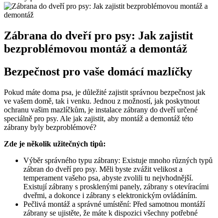
Zábrana do​ dveří pro psy: Jak zajistit
bezproblémovou montáž a demontáž
Bezpečnost ⁣pro vaše ⁤domácí ⁣mazlíčky
Pokud ​máte doma psa, je ‍důležité zajistit správnou bezpečnost ⁢jak
ve vašem domě, tak i ⁤venku. Jednou​ z možností, jak poskytnout
ochranu⁢ vašim mazlíčkům, je ‍instalace zábrany do dveří určené
speciálně‌ pro psy. Ale jak‍ zajistit, aby montáž‍ a demontáž​ této
zábrany byly bezproblémové?
Zde⁤ je‌ několik užitečných tipů:
Výběr správného typu zábrany: Existuje mnoho ‍různých typů
zábran do dveří‌ pro psy. Měli byste zvážit velikost ⁤a
temperament vašeho psa, abyste‌ zvolili tu nejvhodnější.⁢
Existují zábrany⁤ s prosklenými panely, zábrany s otevíracími
‍dveřmi, a dokonce⁣ i ⁢zábrany s elektronickým ovládáním.
Pečlivá montáž‍ a ‌správné umístění: ​Před samotnou montáží
zábrany ‌se ujistěte, že máte ​k dispozici všechny potřebné