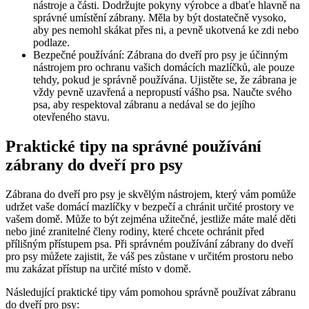
nástroje a části. Dodržujte ​pokyny výrobce a dbaťe hlavně‌ na
⁢správné umístění zábrany. Měla by být dostatečně vysoko,
aby pes nemohl skákat přes ni, a pevně ukotvená⁣ ke zdi nebo‌
podlaze.
Bezpečné používání: Zábrana ‌do dveří pro psy je účinným⁤
nástrojem⁢ pro ochranu⁤ vašich domácích mazlíčků, ale pouze⁢
tehdy, pokud je ​správně používána. Ujistěte se,⁤ že zábrana ⁤je
⁢vždy‍ pevně uzavřená​ a nepropustí ‍vášho psa. Naučte svého
psa, ​aby respektoval zábranu a nedával se do ⁣jejího
otevřeného stavu.
Praktické⁢ tipy na správné používání
zábrany‍ do dveří pro ‍psy
Zábrana do⁢ dveří ‌pro psy je skvělým nástrojem, ‍který⁣ vám pomůže
udržet ​vaše​ domácí​ mazlíčky v bezpečí a ​chránit určité prostory ve
vašem domě. Může to ⁤být zejména užitečné, jestliže máte malé děti
⁣nebo jiné zranitelné členy rodiny,‌ které chcete⁢ ochránit před
přílišným přístupem​ psa. Při správném​ používání zábrany do dveří
pro psy můžete ⁤zajistit, že ⁢váš‍ pes​ zůstane v určitém prostoru nebo
mu zakázat⁤ přístup na určité místo ​v domě.
Následující praktické tipy⁢ vám‌ pomohou správně používat zábranu
‍do⁢ dveří pro psy: