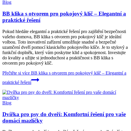
Blog
BB klika s otvorem pro pokojový klíč – Elegantní a
praktické řešení
Pokud hledáte elegantní a praktické řešení pro zajištění bezpečnosti
vašeho domova, BB klika s otvorem pro pokojový klíč je ideální
volbou. Toto inovativní zařízení umožňuje snadné a bezpečné
uzamčení dveří pomocí klasického pokojového klíče. Je to stylový a
funkční doplněk, který vám poskytne klid a spokojenost. Investujte
do kvality a užijte si jednoduchost a praktičnost s BB klika s
otvorem pro pokojový klíč.
Přečtěte si více
BB klika s otvorem pro pokojový klíč – Elegantní a
praktické řešení
Blog
Dvířka pro psy do dveří: Komfortní řešení pro vaše
domácí mazlíčky