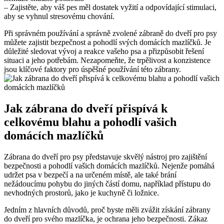
– Zajistěte, aby váš pes měl dostatek vyžití a odpovídající stimulaci,
aby ‍se vyhnul stresovému chování.
Při správném ⁢používání a⁣ správně zvolené zábraně‍ do dveří⁢ pro psy⁣
můžete zajistit bezpečnost ​a pohodlí svých‍ domácích⁣ mazlíčků. Je
důležité sledovat‍ vývoj a reakce vašeho ​psa a přizpůsobit ​řešení
situaci a‌ jeho potřebám. Nezapomeňte, že trpělivost ⁤a konzistence
jsou klíčové ‍faktory pro úspěšné používání‍ této zábrany.
Jak ​zábrana do dveří přispívá k
celkovému ⁣blahu ​a pohodlí ⁣vašich ​
domácích mazlíčků
Zábrana do dveří pro psy představuje skvělý nástroj pro‌ zajištění⁣
bezpečnosti a pohodlí vašich domácích mazlíčků.​ Nejenže pomáhá⁣
udržet⁣ psa v⁣ bezpečí a na určeném⁣ místě,⁢ ale⁣ také brání
⁣nežádoucímu pohybu do ⁢jiných částí⁢ domu, například ​přístupu do
⁢nevhodných ⁢prostorů, ⁣jako je kuchyně či ložnice.
Jedním⁢ z ‌hlavních důvodů, proč byste měli zvážit získání ⁤zábrany
do ‌dveří pro svého mazlíčka, ⁣je ochrana jeho bezpečnosti. ‍Zákaz