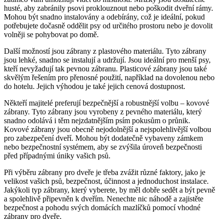
husté, aby zabránily psovi proklouznout nebo poškodit dveřní rámy.
Mohou ‌být snadno instalovány ⁣a ⁣odebírány, což je ideální, pokud
potřebujete⁤ dočasně⁢ oddělit psy od‍ určitého prostoru⁣ nebo je dovolit
volněji se pohybovat po domě.
Další možností ⁤jsou zábrany z‌ plastového materiálu. Tyto​ zábrany
⁤jsou lehké, snadno⁣ se‌ instalují a udržují.‍ Jsou ideální pro ⁣menší psy,‍
kteří nevyžadují tak pevnou zábranu. Plasticové ⁢zábrany jsou⁢ také
skvělým řešením‍ pro ⁢přenosné použití, například ‌na dovolenou nebo
do⁢ hotelu. Jejich výhodou ‍je také ⁤jejich cenová dostupnost.
Někteří majitelé preferují bezpečnější a robustnější ‌volbu – kovové​
zábrany.⁣ Tyto zábrany ‌jsou vyrobeny z pevného materiálu, který
snadno ⁤odolává i těm⁢ nejzdatnějším psím pokusům ⁤o průnik.
Kovové ⁣zábrany jsou obecně ‌nejodolnější a⁤ nejspolehlivější volbou
pro zabezpečení dveří. ⁣Mohou být dodatečně vybaveny zámkem
nebo bezpečnostní systémem, aby se‌ zvýšila úroveň bezpečnosti
před případnými úniky ⁢vašich psů.
Při výběru zábrany pro dveře je třeba zvážit různé faktory, jako je
velikost vašich psů, bezpečnost, účinnost a jednoduchost instalace.
Jakýkoli typ zábrany, který vyberete, by měl dobře⁢ sedět a⁤ být pevně
a spolehlivě připevněn⁤ k dveřím. ​Nenechte ⁤nic​ náhodě a⁢ zajistěte
⁢bezpečnost ‌a pohodu svých‌ domácích mazlíčků pomocí vhodné
zábrany⁢ pro dveře.