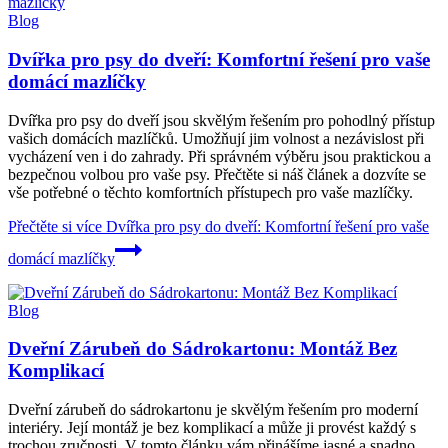
Blog
Dvířka pro psy do dveří: Komfortní řešení pro vaše
domácí mazlíčky
Dvířka pro psy do dveří jsou skvělým řešením pro pohodlný přístup
vašich domácích mazlíčků. Umožňují jim volnost a nezávislost při
vycházení ven i do zahrady. Při správném výběru jsou praktickou a
bezpečnou volbou pro vaše psy. Přečtěte si náš článek a dozvíte se
vše potřebné o těchto komfortních přístupech pro vaše mazlíčky.
Přečtěte si více
Dvířka pro psy do dveří: Komfortní řešení pro vaše
domácí mazlíčky
Blog
Dveřní Zárubeň do Sádrokartonu: Montáž Bez
Komplikací
Dveřní zárubeň do sádrokartonu je skvělým řešením pro moderní
interiéry. Její montáž je bez komplikací a může ji provést každý s
trochou zručnosti. V tomto článku vám přinášíme jasné a snadno