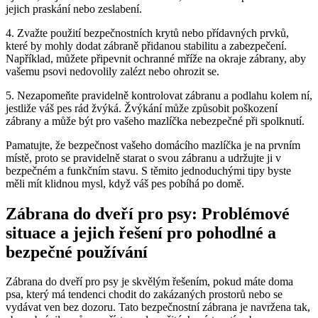
jejich⁢ praskání nebo zeslabení.
4. ⁤Zvažte použití bezpečnostních krytů nebo⁢ přídavných prvků,
které‍ by mohly ⁣dodat zábraně ‌přidanou stabilitu a zabezpečení.
Například, můžete připevnit ochranné mříže​ na okraje ⁣zábrany,​ aby
vašemu psovi ‍nedovolily zalézt nebo ohrozit se.
5. Nezapomeňte pravidelně ⁢kontrolovat ⁢zábranu a podlahu kolem ní,​
jestliže ‍váš pes rád žvýká.⁣ Žvýkání může způsobit⁣ poškození
zábrany a může být‍ pro vašeho mazlíčka nebezpečné při spolknutí.
Pamatujte, že bezpečnost vašeho domácího mazlíčka⁤ je na prvním
místě, proto se pravidelně‌ starat o​ svou zábranu a​ udržujte ⁢ji v
bezpečném‌ a funkčním stavu. S ‌těmito jednoduchými tipy byste
měli mít klidnou mysl,⁤ když váš pes pobíhá po domě.
Zábrana⁤ do ⁢dveří pro psy: Problémové‌
situace a jejich řešení pro pohodlné a
bezpečné používání
Zábrana do dveří pro psy je skvělým řešením, pokud máte doma
psa, který​ má tendenci chodit do ‍zakázaných prostorů nebo ​se
vydávat ven ​bez dozoru. Tato bezpečnostní zábrana je navržena tak,