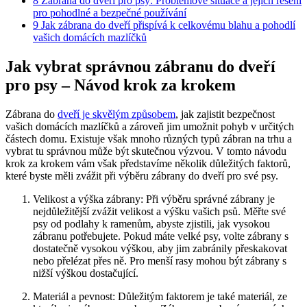
8
Zábrana⁤ do ⁢dveří pro psy: Problémové‌ situace a jejich řešení
pro pohodlné a bezpečné používání
9
Jak ​zábrana do dveří přispívá k celkovému ⁣blahu ​a pohodlí
⁣vašich ​domácích mazlíčků
Jak vybrat správnou zábranu do dveří
pro ‍psy – ⁣Návod krok‍ za krokem
Zábrana do
dveří je skvělým způsobem
, jak zajistit bezpečnost ​
vašich domácích mazlíčků ⁣a zároveň‌ jim umožnit pohyb v⁣ určitých
částech domu. Existuje však mnoho různých typů zábran na trhu a
vybrat‍ tu‌ správnou může být skutečnou výzvou. ⁢V tomto návodu
‍krok za krokem‍ vám však představíme několik⁤ důležitých ⁣faktorů,
⁣které ⁢byste měli zvážit při výběru zábrany do dveří pro své⁢ psy.
Velikost a⁣ výška zábrany: Při výběru správné zábrany je
nejdůležitější zvážit velikost a ‌výšku vašich⁤ psů.⁢ Měřte ⁢své
psy ⁤od podlahy k ramenům,⁢ abyste ⁢zjistili, jak vysokou
zábranu potřebujete. Pokud máte velké psy, volte zábrany ‍s
dostatečně ⁣vysokou výškou,​ aby jim zabránily přeskakovat
nebo přelézat přes ně. Pro menší rasy‍ mohou být zábrany s
‍nižší ‌výškou dostačující.
Materiál ⁢a ⁢pevnost: Důležitým faktorem je také materiál, ze