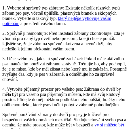
1. Vyberte si správný ⁢typ zábrany: ⁤Existuje ‍několik různých ⁤typů
zábran pro psy, včetně tiplištěk, plastových ⁤branek a sklopných⁢
branek. Vyberte⁢ si takový typ,
který nejlépe ‌vyhovuje⁢ vašim
potřebám
a prostředí vašeho domu.
2. ⁢Správně‍ ji ⁤namontujte: ‌Před ⁤instalací zábrany zkontrolujte, zda‌ je
⁤vhodná pro ​daný typ⁢ dveří nebo prostoru, kde ji chcete‍ použít.
Ujistěte⁤ se, že je zábrana správně ukotvena a pevně drží, aby
nedošlo k jejímu překonání vaším psem.
3.⁢ Učte svého psa,​ jak ​s ní⁤ správně zacházet:‍ Pokud⁢ máte aktivního
psa, naučte ho používat‌ zábranu správně. Trénujte ho, ⁤aby‍ pochopil,
že je to místo, kde by měl zůstat nebo který mu ‍je zakázán. Postupně
zvyšujte⁣ čas, kdy⁢ je pes⁣ v zábraně, a odměňujte​ ho za ⁤správné
⁤chování.
4.⁤ Vytvořte příjemný prostor pro ‌vašeho psa: Zábrana ‍do dveří by
měla⁤ být ‍pro​ vašeho psa příjemným místem, kde má svůj klidový
prostor. Přidejte do‌ něj měkkou​ podložku⁤ nebo polštář, hračky nebo‍
oblíbenou deku, které psovi učiní pobyt v zábraně pohodlnějším.
Správné používání zábrany do‌ dveří pro ‍psy⁢ je ⁢klíčové pro
‌bezpečnost vašich domácích mazlíčků. Sledujte⁤ chování svého psa a
oceníte, že ​máte prostor,‌ kde‍ může být ⁢v bezpečí a⁣
vy⁤ si‌ můžete být