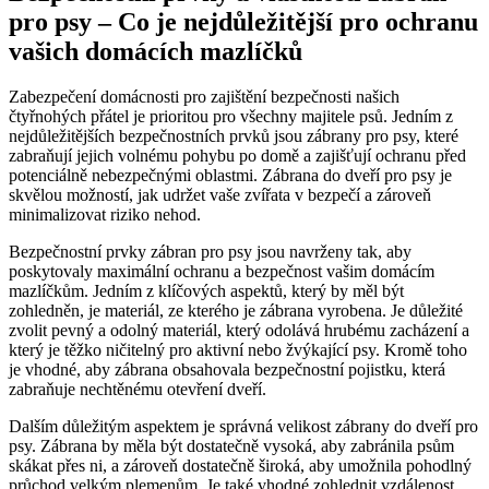
pro psy – Co je nejdůležitější pro ochranu
vašich domácích mazlíčků
Zabezpečení domácnosti ⁤pro‍ zajištění⁢ bezpečnosti našich
čtyřnohých přátel ⁣je prioritou pro všechny⁣ majitele psů. Jedním⁢ z⁢
nejdůležitějších bezpečnostních⁣ prvků jsou zábrany pro⁤ psy, které
zabraňují jejich volnému pohybu po domě a zajišťují ochranu před
potenciálně nebezpečnými oblastmi. Zábrana do ​dveří⁢ pro psy‌ je
skvělou možností, jak⁣ udržet vaše zvířata v bezpečí a zároveň
minimalizovat ⁤riziko​ nehod.
Bezpečnostní⁣ prvky ⁤zábran pro psy‌ jsou navrženy tak, aby‌
poskytovaly maximální ochranu ‍a bezpečnost⁣ vašim⁤ domácím⁢
mazlíčkům. Jedním z klíčových aspektů,⁢ který by měl ​být
zohledněn, je materiál, ze kterého je zábrana vyrobena.‍ Je ⁢důležité
zvolit pevný a odolný ⁤materiál, který odolává hrubému zacházení a
který ⁢je těžko ničitelný pro aktivní nebo žvýkající psy. Kromě toho
je ⁤vhodné,⁣ aby zábrana obsahovala⁣ bezpečnostní pojistku, která
⁤zabraňuje ‍nechtěnému otevření‌ dveří.
Dalším důležitým⁤ aspektem je správná velikost zábrany do dveří pro
psy. Zábrana⁤ by ⁤měla ⁤být‍ dostatečně vysoká, aby zabránila psům
skákat přes ​ni, a zároveň dostatečně široká, aby umožnila pohodlný
průchod velkým plemenům.⁤ Je také vhodné zohlednit vzdálenost