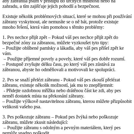
aby⁢ zabránila psům v přístupu⁢ do určitých místností nebo na
zahradu, a tím ​zajišťuje ‍jejich pohodlí a‌ bezpečnost.
Existuje‍ několik⁤ problémových situací, které ⁤se mohou při používání
zábrany vyskytnout, ale ⁤nemusíte se ⁤o ně ​bát,⁤ protože existuje
mnoho​ řešení, která vám pomohou‌ s těmito problémy:
1. Pes nechce‌ přijít zpět – Pokud váš ⁣pes‍ nechce přijít ⁤zpět do
bezpečné zóny za zábranou, můžete vyzkoušet tyto tipy:
– Použijte ⁣oblíbené pamlsky a lákadla,⁤ aby váš pes​ přišel zpět ke
vám.
⁢ – Použijte příjemné ‌povely a povely, které váš pes dobře rozumí.
– Postupně ‍zvyšujte délku času,⁣ po ‍který váš⁤ pes ⁤zůstává za
zábranou, abyste ⁢ho odměňovali ⁤a motivovali ke spolupráci.
2. Pes se snaží přelézt zábranu ⁤- Pokud váš⁤ pes zkouší přelézat
zábranu, existuje několik⁢ možností, jak mu to znepříjemnit:
⁤ -‍ Přidejte ozdobnou mřížku nebo drátěnou část ke ​zdi, aby pes
neměl dostatek místa na ⁣překonání zábrany.
– Použijte výškově nastavitelnou zábranu, kterou můžete přizpůsobit
velikosti‌ vašeho psa.
3. Pes poškozuje zábranu – Pokud pes ⁤žvýká nebo poškozuje
zábranu, můžete zkusit‌ následující:
​ – Použijte zábranu ⁢s ​odolným‌ a pevným materiálem, ⁣který pes
‌nemůže​ snadno poškodit.