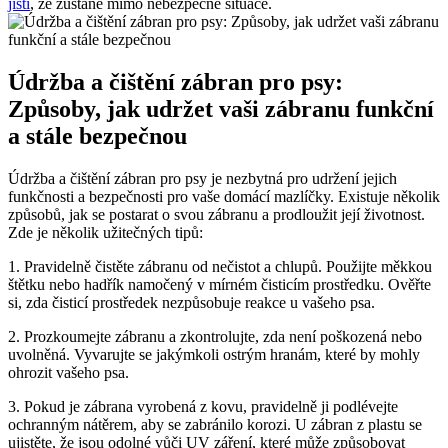
jisti
, že zůstane mimo nebezpečné situace.
Údržba a čištění zábran pro psy: ​
Způsoby, jak udržet vaši zábranu ⁣funkční
a stále⁢ bezpečnou
Údržba a čištění ‌zábran pro psy je nezbytná pro ​udržení jejich
funkčnosti a bezpečnosti‍ pro​ vaše domácí ⁢mazlíčky.‍ Existuje několik‌
způsobů, jak se postarat o svou zábranu a‍ prodloužit její životnost.
Zde je‌ několik užitečných tipů:
1.​ Pravidelně čistěte⁢ zábranu od nečistot a chlupů.‌ Použijte ‌měkkou
štětku nebo⁣ hadřík namočený‌ v ‌mírném čisticím prostředku. ​Ověřte
si, zda čisticí prostředek nezpůsobuje reakce ‌u vašeho psa.
2. Prozkoumejte ⁤zábranu ⁣a zkontrolujte, ⁢zda není poškozená nebo
⁢uvolněná. Vyvarujte se jakýmkoli⁣ ostrým ⁢hranám,⁤ které by mohly
ohrozit‌ vašeho ‍psa.
3. Pokud je⁣ zábrana⁢ vyrobená z kovu, pravidelně ji podlévejte
ochranným nátěrem,‌ aby se zabránilo korozi. U⁢ zábran z plastu se
⁤ujistěte, že⁤ jsou odolné vůči ⁤UV záření, které může​ způsobovat‌