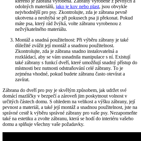
kterého je zábrana ​vyrobena. Zábrany vyrobené z pevných a
odolných ⁤materiálů,
jako je kov nebo plast
,‍ jsou obvykle
⁤nejvhodnější​ pro psy.⁣ Zkontrolujte,⁣ zda ⁢je zábrana pevně⁣
ukotvena​ a ⁣neohýbá se při⁤ pokusech psa⁤ ji překonat. ⁢Pokud⁤
máte psa, který rád žvýká, volte zábranu vyrobenou z
‍nežvýkatelného ⁣materiálu.
Montáž a snadná použitelnost: ⁣Při ​výběru ‍zábrany je‍ také
důležité‍ zvážit její ‌montáž a⁣ snadnou použitelnost.
Zkontrolujte, zda je‍ zábrana⁤ snadno instalovatelná a
⁤rozkládací, aby se ⁤vám usnadnila manipulace s ní. ‍Existují⁣
také zábrany s funkcí dveří,​ které umožňují snadný přístup do⁤
místnosti ‌bez ⁢nutnosti odstraňování celé zábrany. To‍ je‌
zejména vhodné, pokud budete zábranu často otevírat a
zavírat.
Zábrana do dveří ‍pro ⁣psy je skvělým způsobem, jak udržet ​své
domácí mazlíčky v bezpečí a zároveň⁤ jim poskytnout volnost v
určitých​ částech domu. S ohledem na velikost a výšku zábrany, její
pevnost a materiál, a také‌ její montáž‍ a ⁤snadnou použitelnost, jste na⁤
správné cestě k výběru správné zábrany pro vaše psy. ⁣Nezapomeňte
také ‍na estetiku a zvolte zábranu,⁤ která ​se hodí do interiéru vašeho
domu a splňuje všechny vaše ⁢požadavky.