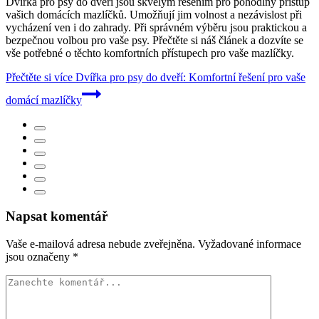
Dvířka pro psy do dveří jsou skvělým řešením pro pohodlný přístup
vašich domácích mazlíčků. Umožňují jim volnost a nezávislost při
vycházení ven i do zahrady. Při správném výběru jsou praktickou a
bezpečnou volbou pro vaše psy. Přečtěte si náš článek a dozvíte se
vše potřebné o těchto komfortních přístupech pro vaše mazlíčky.
Přečtěte si více
Dvířka pro psy do dveří: Komfortní řešení pro vaše
domácí mazlíčky
Napsat komentář
Vaše e-mailová adresa nebude zveřejněna.
Vyžadované informace
jsou označeny
*