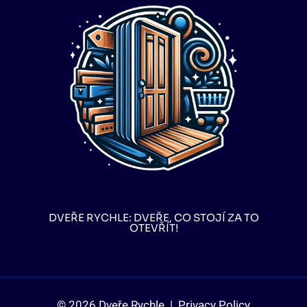
DVEŘE RYCHLE: DVEŘE, CO STOJÍ ZA TO
OTEVŘÍT!
© 2026 Dveře Rychle |
Privacy Policy