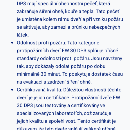
DP3 mají speciální ohebnostní pečeť, která
zabraňuje šíření ohně, kouře a tepla. Tato pečeť
je umístěna kolem rámu dveří a při vzniku požáru
se aktivuje, aby zamezila průniku nebezpečných
látek.
Odolnost proti požáru: Tato kategorie
protipožárních dveří EW 30 DP3 splňuje přísné
standardy odolnosti proti požáru. Jsou navrženy
tak, aby dokázaly odolat požáru po dobu
minimálně 30 minut. To poskytuje dostatek času
na evakuaci a zadržení šíření ohně.
Certifikovaná kvalita: Důležitou vlastností těchto
dveří je jejich certifikace. Protipožární dveře EW
30 DP3 jsou testovány a certifikovány ve
specializovaných laboratořích, což zaručuje
jejich kvalitu a spolehlivost. Tento certifikát je
důkazem, že tyto dveře splňují veškeré přísné