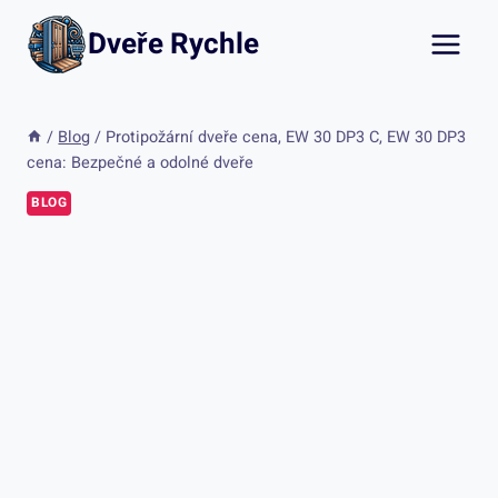
Přeskočit
Dveře Rychle
na
obsah
/
Blog
/
Protipožární dveře cena, EW 30 DP3 C, EW 30 DP3
cena: Bezpečné a odolné dveře
BLOG