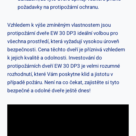
požadavky na protipožární ochranu.
Vzhledem k výše zmíněným vlastnostem jsou
protipožární dveře EW 30 DP3 ideální volbou pro
všechna prostředí, která vyžadují vysokou úroveň
bezpečnosti. Cena těchto dveří je příznivá vzhledem
k jejich kvalitě a odolnosti. Investování do
protipožárních dveří EW 30 DP3 je velmi rozumné
rozhodnutí, které Vám poskytne klid a jistotu v
případě požáru. Není na co čekat, zajistěte si tyto
bezpečné a odolné dveře ještě dnes!