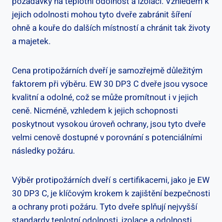
požadavky na teplotní odolnost a izolaci. Vzhledem k
jejich odolnosti mohou tyto dveře zabránit šíření
ohně a kouře do dalších místností a chránit tak životy
a majetek.
Cena protipožárních dveří je samozřejmě důležitým
faktorem při výběru. EW 30 DP3 C dveře jsou vysoce
kvalitní a odolné, což se může promítnout i v jejich
ceně. Nicméně, vzhledem k jejich schopnosti
poskytnout vysokou úroveň ochrany, jsou tyto dveře
velmi cenově dostupné v porovnání s potenciálními
následky požáru.
Výběr protipožárních dveří s certifikacemi, jako je EW
30 DP3 C, je klíčovým krokem k zajištění bezpečnosti
a ochrany proti požáru. Tyto dveře splňují nejvyšší
standardy teplotní odolnosti, izolace a odolnosti