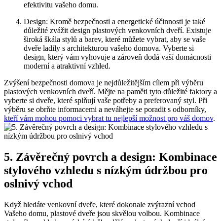
efektivitu vašeho domu.
Design: Kromě bezpečnosti a energetické účinnosti je také
důležité zvážit design plastových venkovních dveří. Existuje
široká škála stylů a barev, které můžete vybrat, aby se vaše
dveře ladily s architekturou vašeho domova. Vyberte si
design, který vám vyhovuje a zároveň dodá vaší domácnosti
moderní a atraktivní vzhled.
Zvýšení bezpečnosti domova je nejdůležitějším cílem při výběru
plastových venkovních dveří. Mějte na paměti tyto důležité faktory a
vyberte si dveře, které splňují vaše potřeby a preferovaný styl. Při
výběru se obrňte informacemi a neváhejte se poradit s odborníky,
kteří vám mohou pomoci vybrat tu nejlepší možnost pro váš domov
.
5. Závěrečný povrch a design: Kombinace
stylového vzhledu s nízkým údržbou pro
oslnivý vchod
Když hledáte venkovní dveře, které dokonale zvýrazní vchod
Vašeho domu, plastové dveře jsou skvělou volbou. Kombinace