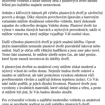
stylového vzhledu a nízké údržby dělá z plastových dveří ideální
řešení pro každého majitele nemovitosti.
Jedním z klíčových faktorů při výběru plastových dveří je závěrečný
povrch a design. Díky různým povrchovým úpravám a barevným
variantám můžete dosáhnout oslnivého vzhledu, který dokonale
zapadne do celkového designu Vašeho domu. Plastové dveře lze
vybrat v mnoha různých barvách a stylových provedeních, takže si
můžete vybrat ten, který nejlépe vyjadřuje Váš osobní vkus.
Další výhodou plastových dveří je jejich snadná údržba. Oproti
jiným materiálům nemusíte plastové dveře pravidelně lakovat nebo
natírat. Stačí je občas otřít vlhkým hadříkem a jsou zase jako nové.
Tento fakt znamená, že můžete ušetřit nejen čas, ale také peníze,
které byste museli investovat do údržby dveří.
S plastovými dveřmi za atraktivní ceny můžete získat moderní a
stylový vchod do svého domu. Nejenže budou dveře oslnivé a
snadno se udržovat, ale také poskytnou vysokou odolnost vůči
povětrnostním vlivům a zajišťují dobrou tepelnou izolaci. Co Vás
také může potěšit, je jejich dlouhá životnost. Plastové dveře jsou
vyrobeny z kvalitních materiálů, které odolají letům a větru, a proto
si můžete být jisti, že Vás budou dlouho sloužit.
Pro zvýraznění vchodu a zajištění moderního vzhledu za atraktivní
cenu se neváhejte podívat na naši nabídku plastových dveří.