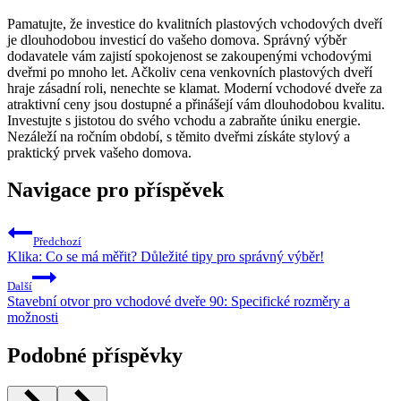
Pamatujte, že investice do kvalitních plastových vchodových dveří
je dlouhodobou investicí do vašeho domova. Správný výběr
dodavatele vám zajistí spokojenost se zakoupenými vchodovými
dveřmi po mnoho let. Ačkoliv cena venkovních plastových dveří
hraje zásadní roli, nenechte se klamat. Moderní vchodové dveře za
atraktivní ceny jsou dostupné a přinášejí vám dlouhodobou kvalitu.
Investujte s jistotou do svého vchodu a zabraňte úniku energie.
Nezáleží na ročním období, s těmito dveřmi získáte stylový a
praktický prvek vašeho domova.
Navigace pro příspěvek
Předchozí
Klika: Co se má měřit? Důležité tipy pro správný výběr!
Další
Stavební otvor pro vchodové dveře 90: Specifické rozměry a
možnosti
Podobné příspěvky