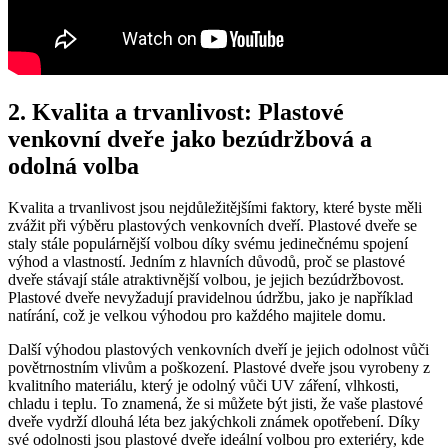
2. Kvalita a trvanlivost: Plastové
venkovní dveře jako bezúdržbová a
odolná volba
Kvalita a trvanlivost jsou nejdůležitějšími faktory, které byste měli
zvážit při výběru plastových venkovních dveří. Plastové dveře se
staly stále populárnější volbou díky svému jedinečnému spojení
výhod a vlastností. Jedním z hlavních důvodů, proč se plastové
dveře stávají stále atraktivnější volbou, je jejich bezúdržbovost.
Plastové dveře nevyžadují pravidelnou údržbu, jako je například
natírání, což je velkou výhodou pro každého majitele domu.
Další výhodou plastových venkovních dveří je jejich odolnost vůči
povětrnostním vlivům a poškození. Plastové dveře jsou vyrobeny z
kvalitního materiálu, který je odolný vůči UV záření, vlhkosti,
chladu i teplu. To znamená, že si můžete být jisti, že vaše plastové
dveře vydrží dlouhá léta bez jakýchkoli známek opotřebení. Díky
své odolnosti jsou plastové dveře ideální volbou pro exteriéry, kde