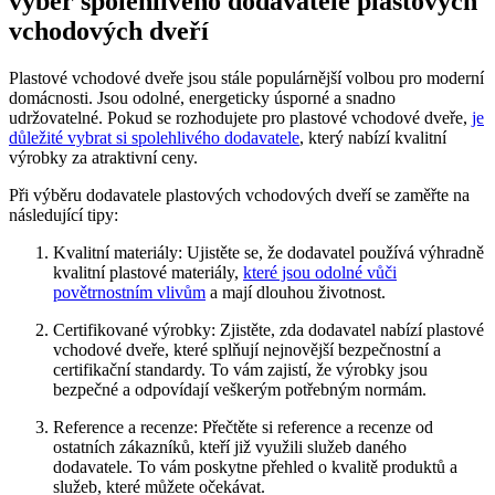
výběr spolehlivého dodavatele plastových
vchodových dveří
Plastové vchodové dveře jsou stále populárnější volbou pro moderní
domácnosti. Jsou odolné, energeticky úsporné a snadno
udržovatelné. Pokud se rozhodujete pro plastové vchodové dveře,
je
důležité vybrat si spolehlivého dodavatele
, který nabízí kvalitní
výrobky za atraktivní ceny.
Při výběru dodavatele plastových vchodových dveří se zaměřte na
následující tipy:
Kvalitní materiály: Ujistěte se, že dodavatel používá výhradně
kvalitní plastové materiály,
které jsou odolné vůči
povětrnostním vlivům
a mají dlouhou životnost.
Certifikované výrobky: Zjistěte, zda dodavatel nabízí plastové
vchodové dveře, které splňují nejnovější bezpečnostní a
certifikační standardy. To vám zajistí, že výrobky jsou
bezpečné a odpovídají veškerým potřebným normám.
Reference a recenze: Přečtěte si reference a recenze od
ostatních zákazníků, kteří již využili služeb daného
dodavatele. To vám poskytne přehled o kvalitě produktů a
služeb, které můžete očekávat.