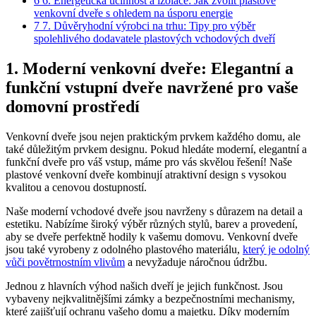
6
6. Energetická účinnost a izolace: Jak zvolit plastové
venkovní dveře s ohledem na úsporu energie
7
7. Důvěryhodní výrobci na trhu: Tipy pro výběr
spolehlivého dodavatele plastových vchodových dveří
1. Moderní venkovní dveře: Elegantní a
funkční vstupní dveře navržené pro vaše
domovní prostředí
Venkovní dveře jsou nejen praktickým prvkem každého domu, ale
také důležitým prvkem designu. Pokud hledáte moderní, elegantní a
funkční dveře pro váš vstup, máme pro vás skvělou řešení! Naše
plastové venkovní dveře kombinují atraktivní design s vysokou
kvalitou a cenovou dostupností.
Naše moderní vchodové dveře jsou navrženy s důrazem na detail a
estetiku. Nabízíme široký výběr různých stylů, barev a provedení,
aby se dveře perfektně hodily k vašemu domovu. Venkovní dveře
jsou také vyrobeny z odolného plastového materiálu,
který je odolný
vůči povětrnostním vlivům
a nevyžaduje náročnou údržbu.
Jednou z hlavních výhod našich dveří je jejich funkčnost. Jsou
vybaveny nejkvalitnějšími zámky a bezpečnostními mechanismy,
které zajišťují ochranu vašeho domu a majetku. Díky moderním