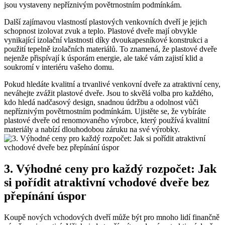
jsou vystaveny nepříznivým povětrnostním podmínkám.
Další zajímavou vlastností plastových venkovních dveří je jejich
schopnost izolovat zvuk a teplo. Plastové dveře mají obvykle
vynikající izolační vlastnosti díky dvoukapesníkové konstrukci a
použití tepelně izolačních materiálů. To znamená, že plastové dveře
nejenže přispívají k úsporám energie, ale také vám zajistí klid a
soukromí v interiéru vašeho domu.
Pokud hledáte kvalitní a trvanlivé venkovní dveře za atraktivní ceny,
neváhejte zvážit plastové dveře. Jsou to skvělá volba pro každého,
kdo hledá nadčasový design, snadnou údržbu a odolnost vůči
nepříznivým povětrnostním podmínkám. Ujistěte se, že vybíráte
plastové dveře od renomovaného výrobce, který používá kvalitní
materiály a nabízí dlouhodobou záruku na své výrobky.
3. Výhodné ceny pro každý rozpočet: Jak
si pořídit atraktivní vchodové dveře bez
přepínání úspor
Koupě nových vchodových dveří může být pro mnoho lidí finančně