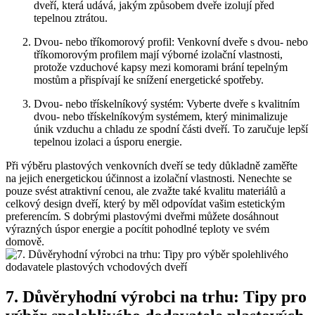
dveří, která udává, jakým způsobem dveře izolují před
tepelnou ztrátou.
Dvou- nebo tříkomorový profil: Venkovní dveře s dvou- nebo
tříkomorovým profilem mají výborné izolační vlastnosti,
protože vzduchové kapsy mezi komorami brání tepelným
mostům a přispívají ke snížení energetické spotřeby.
Dvou- nebo třískelníkový systém: Vyberte dveře s kvalitním
dvou- nebo třískelníkovým systémem, který minimalizuje
únik vzduchu a chladu ze spodní části dveří. To zaručuje lepší
tepelnou izolaci a úsporu energie.
Při výběru plastových venkovních dveří se tedy důkladně zaměřte
na jejich energetickou účinnost a izolační vlastnosti. Nenechte se
pouze svést atraktivní cenou, ale zvažte také kvalitu materiálů a
celkový design dveří, který by měl odpovídat vašim estetickým
preferencím. S dobrými plastovými dveřmi můžete dosáhnout
výrazných úspor energie a pocítit pohodlné teploty ve svém
domově.
7. Důvěryhodní výrobci na trhu: Tipy pro