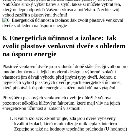
Nabízíme široký výběr barev a stylů, takže si můžete vybrat ten,
který nejlépe odpovídá Vašemu vkusu a potřebám. Nechte svůj
vchod zazářit s plastovými dveřmi!
6. Energetická účinnost a izolace: Jak
zvolit plastové venkovní dveře s ohledem
na úsporu energie
Plastové venkovní dveře jsou v dnešní době stále častěji volbou pro
mnoho domácností. Jejich moderní design a výborné izolační
vlastnosti jim dávají výhodu před jinými typy dveří. Jednou z
největších výhod plastových dveří je jejich energetická účinnost,
která přispívá k úspoře energie a snížení nákladů na vytápění.
Při výběru plastových venkovních dveří je důležité věnovat
pozornost několika klíčovým faktorům, které mají vliv na jejich
energetickou účinnost a izolační vlastnosti:
Kvalita izolace: Zkontrolujte, zda jsou dveře vybaveny
kvalitní izolací, která minimalizuje únik tepla z interiéru.
Zeptejte se také na hodnoty tepelného průchodu (U hodnota)