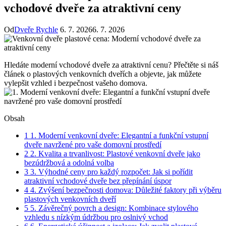
vchodové dveře za atraktivní ceny
Od
Dveře Rychle
6. 7. 2026
6. 7. 2026
Hledáte moderní vchodové dveře za atraktivní cenu? Přečtěte si náš
článek o plastových venkovních dveřích a objevte, jak můžete
vylepšit vzhled i bezpečnost vašeho domova.
Obsah
1
1. Moderní venkovní dveře: Elegantní a funkční vstupní
dveře navržené pro vaše domovní prostředí
2
2. Kvalita a trvanlivost: Plastové venkovní dveře jako
bezúdržbová a odolná volba
3
3. Výhodné ceny pro každý rozpočet: Jak si pořídit
atraktivní vchodové dveře bez přepínání úspor
4
4. Zvýšení bezpečnosti domova: Důležité faktory při výběru
plastových venkovních dveří
5
5. Závěrečný povrch a design: Kombinace stylového
vzhledu s nízkým údržbou pro oslnivý vchod