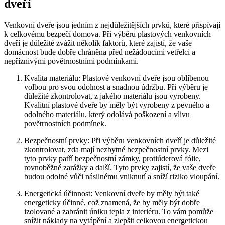
dveří
Venkovní dveře jsou jedním z nejdůležitějších prvků, které přispívají
k celkovému bezpečí domova. Při výběru plastových venkovních
dveří je důležité zvážit několik faktorů, které zajistí, že vaše
domácnost bude dobře chráněna před nežádoucími vetřelci a
nepříznivými povětrnostními podmínkami.
Kvalita materiálu: Plastové venkovní dveře jsou oblíbenou
volbou pro svou odolnost a snadnou údržbu. Při výběru je
důležité zkontrolovat, z jakého materiálu jsou vyrobeny.
Kvalitní plastové dveře by měly být vyrobeny z pevného a
odolného materiálu, který odolává poškození a vlivu
povětrnostních podmínek.
Bezpečnostní prvky: Při výběru venkovních dveří je důležité
zkontrolovat, zda mají nezbytné bezpečnostní prvky. Mezi
tyto prvky patří bezpečnostní zámky, protiúderová fólie,
rovnoběžné zarážky a další. Tyto prvky zajistí, že vaše dveře
budou odolné vůči násilnému vniknutí a sníží riziko vloupání.
Energetická účinnost: Venkovní dveře by měly být také
energeticky účinné, což znamená, že by měly být dobře
izolované a zabránit úniku tepla z interiéru. To vám pomůže
snížit náklady na vytápění a zlepšit celkovou energetickou