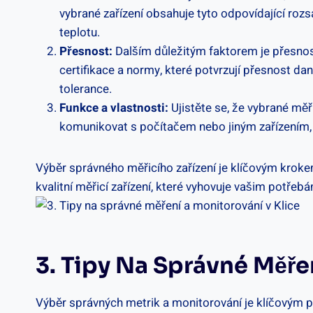
​vybrané zařízení⁤ obsahuje tyto odpovídající ⁢rozs
teplotu.
Přesnost:
Dalším důležitým faktorem je přesnost
‍certifikace a normy, které potvrzují přesnost ‍d
tolerance.
Funkce a vlastnosti:
Ujistěte se,​ že vybrané měř
⁤komunikovat s počítačem nebo ‍jiným zařízením, 
Výběr ‍správného ​měřicího zařízení je klíčovým krokem p
kvalitní⁣ měřicí zařízení, které ​vyhovuje vašim potřeb
3. Tipy Na Správné Měře
Výběr správných metrik a‌ monitorování‍ je⁤ klíčovým p