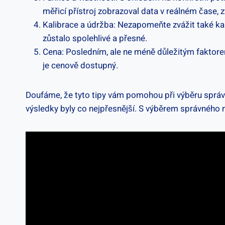
měřicí přístroj zobrazoval data v reálném čase, ⁢zv
Kalibrace a​ údržba: Nezapomeňte⁣ zvážit také ⁢kal
zůstalo ⁣spolehlivé a přesné.
Cena: Posledním, ale​ ne ​méně ⁤důležitým faktorem‌
je cenově dostupný.
Doufáme,‌ že tyto ​tipy vám ‌pomohou ​při‍ výběru správ
výsledky byly co nejpřesnější. ⁢S výběrem správného m