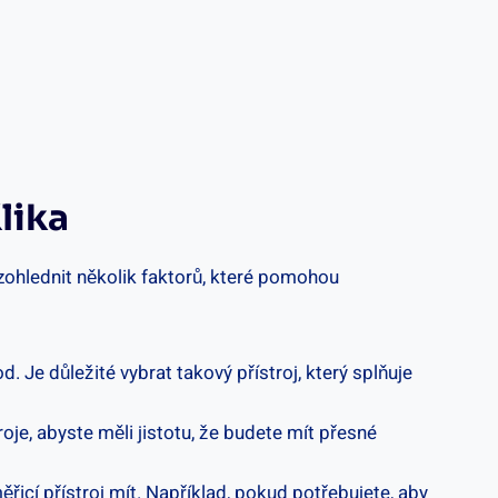
Klika
a zohlednit několik faktorů,⁢ které pomohou
 Je​ důležité ‌vybrat takový‌ přístroj, ​který splňuje‍
roje, abyste měli jistotu,⁤ že budete mít‍ přesné
ěřicí přístroj mít. ⁤Například, pokud potřebujete, aby