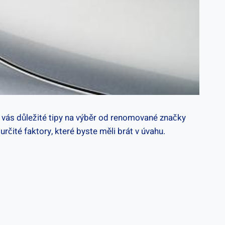
ro vás ⁢důležité tipy na výběr​ od renomované​ značky
rčité faktory, které byste měli⁣ brát v úvahu.