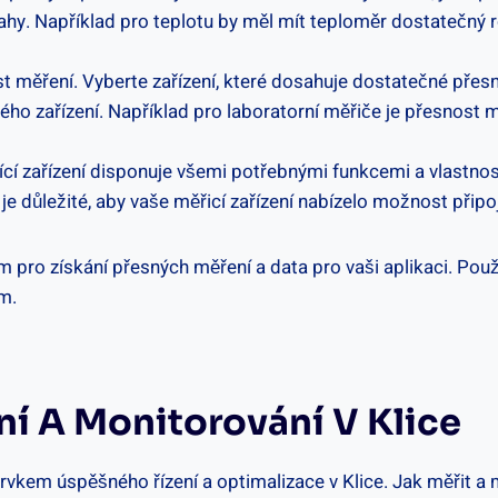
ahy. Například‌ pro teplotu ‍by měl mít teploměr ⁢dostatečný⁣ r
 měření.‍ Vyberte zařízení, které dosahuje ⁣dostatečné přes
aného zařízení. ⁢Například⁢ pro laboratorní měřiče je přesnost
ící ⁤zařízení disponuje‍ všemi⁣ potřebnými⁤ funkcemi a vlastnos
je důležité, aby vaše měřicí zařízení nabízelo možnost připo
ro získání přesných⁣ měření ⁤a data⁤ pro vaši aplikaci. ⁢Použijt
ám.
ní⁤ A Monitorování V Klice
rvkem‍ úspěšného řízení⁤ a optimalizace v Klice. ⁤Jak měřit ‌a‍