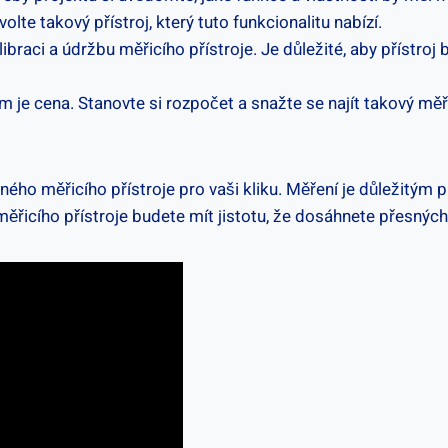
olte takový přístroj, který tuto funkcionalitu nabízí.
ibraci a údržbu⁢ měřicího přístroje. Je důležité, aby přístroj
 je cena. Stanovte si rozpočet​ a⁤ snažte ‍se najít takový měři
ného měřicího⁣ přístroje pro vaši kliku.‌ Měření⁤ je ‍důležitým
ěřicího ‍přístroje budete ⁤mít jistotu,‍ že dosáhnete přesnýc