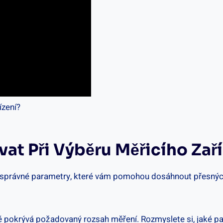
vat Při Výběru ⁢měřicího Zař
na‍ správné parametry,⁣ které vám pomohou dosáhnout​ přesnýc
ré‌ pokrývá požadovaný rozsah měření. Rozmyslete si, jaké para