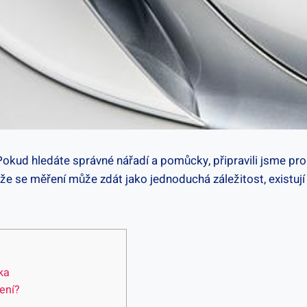
d. Pokud‍ hledáte‌ správné nářadí a pomůcky,​ připravili jsme p
e se ⁣měření může zdát jako‌ jednoduchá záležitost,⁢ existují u
ika
zení?