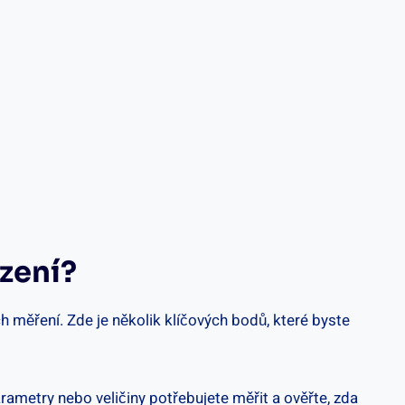
ízení?
h měření. Zde‌ je několik klíčových bodů, které byste
metry​ nebo‍ veličiny potřebujete ⁣měřit a ověřte,⁤ zda