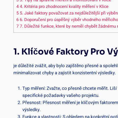
3
3. Tipy na správné měření⁤ a monitorování v Klice
4
4.​ Kritéria pro ⁣zhodnocení kvality měření v ‌Klice
5
5. Jaké⁤ faktory ‍považovat za⁢ nejdůležitější při výbě
6
6. ‍Doporučení ​pro úspěšný výběr vhodného​ měřicího p
7
7. Důležité funkce, ⁣které by neměl⁣ chybět⁣ žádnému​ 
1.​ Klíčové⁢ Faktory Pro V
je důležité ⁢zvážit, aby bylo​ zajištěno přesné a spole
minimalizovat ​chyby a zajistit konzistentní výsledky.
Typ měření: Zvažte,⁢ co přesně chcete ‍měřit. Liší ⁤s
specifické požadavky vašeho​ projektu.
Přesnost: ​Přesnost měření​ je klíčovým ⁣faktorem p
výsledky.
Funkce a vlastnosti: ⁤S ⁢ohledem na⁢ konkrétní pot