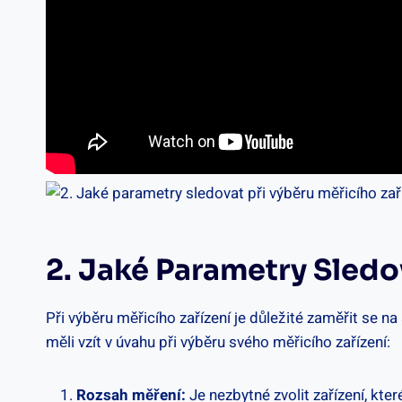
2. Jaké ⁢parametry Sledo
Při ⁢výběru měřicího zařízení je důležité zaměřit se 
⁤měli ‍vzít v úvahu⁢ při výběru svého⁣ měřicího ⁢zařízení:
Rozsah⁣ měření:
Je nezbytné zvolit zařízení, ⁤kte