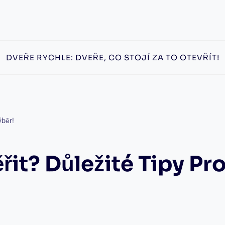
DVEŘE RYCHLE: DVEŘE, CO STOJÍ ZA TO OTEVŘÍT!
ýběr!
řit? Důležité Tipy Pr