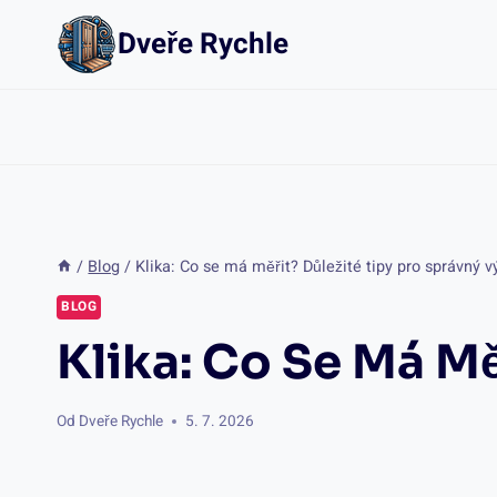
Přeskočit
Dveře Rychle
na
obsah
/
Blog
/
Klika: Co se má měřit? Důležité tipy pro správný v
BLOG
Klika: Co Se Má Mě
Od
Dveře Rychle
5. 7. 2026