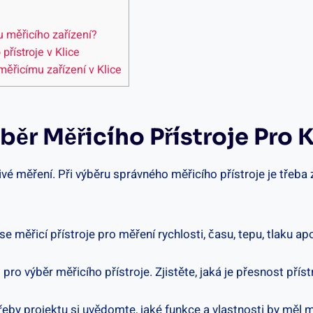
ru měřicího zařízení?
řístroje v ⁣Klice
měřicímu‌ zařízení v Klice
ýběr Měřicího ⁣přístroje ​pro 
hlivé měření. Při ⁤výběru správného měřicího ⁤přístroje je třeb
e měřicí ‌přístroje pro měření rychlosti, ‍času, tepu, tlaku apod.⁢
ro⁣ výběr měřicího přístroje. ‍Zjistěte, jaká je přesnost ‍příst
řeby ⁤projektu si uvědomte, jaké funkce a⁤ vlastnosti by měl m