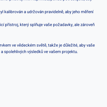
 byl kalibrován a​ udržován pravidelně, aby jeho měření
cí přístroj, který splňuje vaše‍ požadavky,⁢ ale zároveň⁣
 prvkem ve vědeckém⁢ světě,​ takže je důležité, aby vaše
h a‌ spolehlivých výsledků ve vašem projektu.