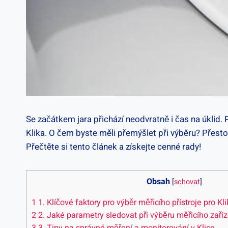
Se začátkem⁣ jara ​přichází ⁤neodvratně i čas​ na⁢ úkli
Klika. O čem byste ⁣měli přemýšlet při ⁣výběru? Přestož
⁤Přečtěte si tento‍ článek‍ a ⁣získejte cenné rady!
Obsah
[
schovat
]
1
1.​ Klíčové⁢ faktory pro výběr měřicího ⁣přístroje ​pro Kl
2
2. Jaké ⁢parametry sledovat při výběru ⁢měřicího zaří