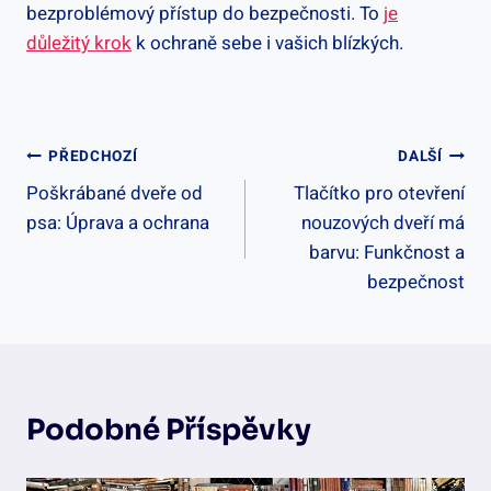
bezproblémový přístup do bezpečnosti. To
je
důležitý krok
k ochraně sebe i vašich blízkých.
Navigace
PŘEDCHOZÍ
DALŠÍ
Poškrábané dveře od
Tlačítko pro otevření
Pro
psa: Úprava a ochrana
nouzových dveří má
Příspěvek
barvu: Funkčnost a
bezpečnost
Podobné Příspěvky