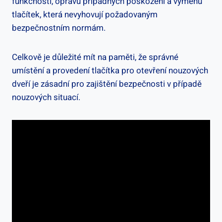
funkčnosti, opravu případných poškození a výměnu
tlačítek, která nevyhovují požadovaným
bezpečnostním normám.
Celkově je důležité mít na paměti, že správné
umístění a provedení tlačítka pro otevření nouzových
dveří je zásadní pro zajištění bezpečnosti v případě
nouzových situací.