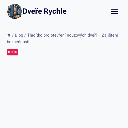
Přeskočit
Dveře Rychle
na
obsah
/
Blog
/
Tlačítko pro otevření nouzových dveří – Zajištění
bezpečnosti
BLOG