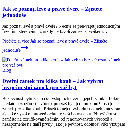
Jak se poznají levé a pravé dveře – Zjistěte
jednoduše
Jak poznat levé a pravé dveře? Nechte se překvapit jednoduchým
řešením, které vám už nikdy nedovolí zamést s levákem…
Přečtěte si více
Jak se poznají levé a pravé dveře – Zjistěte
jednoduše
Blog
Dveřní zámek pro klika kouli – Jak vybrat
bezpečnostní zámek pro váš byt
Bezpečnost bytu začíná od vstupních dveří a jejich zámku. Pokud
hledáte bezpečnostní zámek pro váš byt, jednou z možností je
zámek pro klika kouli. Přináší to nejen výhodu snadného otevírání,
ale také vysokou úroveň ochrany vašeho majetku. Při výběru se
zaměřte na certifikované zámky od renomovaných výrobců a
nezapomeňte na další prvky, jako je pevnost, odolnost vůči vloupání