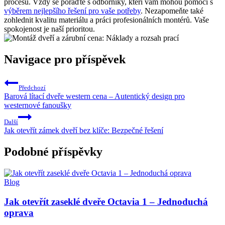
procesu. Vždy se poraďte s odborníky, kteří vám mohou pomoci s
výběrem nejlepšího řešení pro vaše potřeby
. Nezapomeňte také
zohlednit kvalitu materiálu a práci profesionálních montérů. Vaše
spokojenost je naší prioritou.
Navigace pro příspěvek
Předchozí
Barová lítací dveře western cena – Autentický design pro
westernové fanoušky
Další
Jak otevřít zámek dveří bez klíče: Bezpečné řešení
Podobné příspěvky
Blog
Jak otevřít zaseklé dveře Octavia 1 – Jednoduchá
oprava