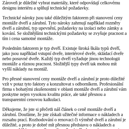
Zároveň je důležité vybrat materiály, které odpovídají celkovému
designu interiéru a splňují technické požadavky.
Technické nároky jsou také důležitým faktorem při stanovení ceny
montáže dveří a zárubní. Tyto nároky zahrnují například rozměry
dveří a zárubní, typ upevnění, požadavky na izolaci nebo zámky a
kování. Se složitějšími technickými požadavky se zvyšuje pracnost a
tím i cena samotné montáže.
Posledním faktorem je typ dveří. Existuje široká škála typů dveří,
jako jsou například vstupní dveře, interiérové dveře, skládací dveře
nebo posuvné dveře. Každý typ dveří vyžaduje jinou technologii
montáže a různou pracnost. Složitější typy dveří tak mohou mít
vyšší náklady na montáž.
Pro přesné stanovení ceny montáže dveří a zárubní je proto důležité
vzít v potaz tyto faktory a konzultovat s odborníkem. Profesionální
firma s bohatými zkušenostmi v oblasti montáže dveří a zárubní vám
poskytne nejen vysokou kvalitu práce, ale také přesnou a
transparentní cenovou kalkulaci.
Děkujeme, že jste si přečetli náš článek o ceně montáže dveří a
zárubní. Doufáme, že jste získali užitečné informace o nákladech a
rozsahu prací. Rozhodování o renovaci či výměně dveří a zárubní je
důležité, a proto je dobré mít přesnou představu o nákladech a