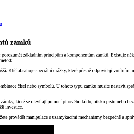
mu
ntů zámků
ité porozumět základním principům a komponentům zámků. Existuje něko
 metod:
ušší. Klíč obsahuje speciální drážky, které přesně odpovídají vnitřním
ombinace čísel nebo symbolů. U tohoto typu zámku musíte nastavit sp
 zámky, které se otevírají pomocí pinového kódu, otisku prstu nebo be
ší investice.
 můžete provádět manipulace s uzamykacími mechanismy bezpečně a sprá