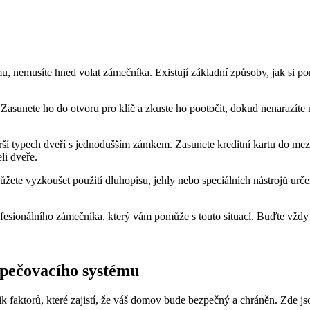
omu, nemusíte hned volat zámečníka. Existují základní způsoby, jak si po
 Zasunete ho do otvoru pro klíč a zkuste ho pootočit, dokud nenarazíte
rší typech dveří s jednodušším zámkem. Zasunete kreditní kartu do me
li dveře.
ůžete vyzkoušet použití dluhopisu, jehly nebo speciálních nástrojů u
fesionálního zámečníka, který vám pomůže s touto situací. Buďte vždy 
ezpečovacího systému
lik faktorů, které zajistí, že váš domov bude bezpečný a chráněn. Zde j