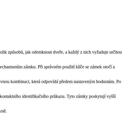
lik způsobů, jak odemknout dveře, a každý z nich vyžaduje určitou
 mechanismům zámku. Při správném použití klíče se zámek otočí a
rávnou kombinaci, která odpovídá předem nastaveným hodnotám. Po
zkontaktního identifikačního průkazu. Tyto zámky poskytují vyšší
vně.