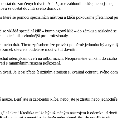
dostat do zamčených dveří. Ať už jsme zabloudili klíče, nebo jsme je ne
novu se dostat dovnitř svého domova.
při které se pomocí speciálních nástrojů a klíčů pokoušíme přetáhnout
ré se vkládá speciální klíč – bumpingový klíč – do zámku a následně se 
 tato technika vhodnější pro profesionály.
ru nebo drát. Tímto způsobem lze provést poměrně jednoduchý a rychlý 
 zámek otevře a budete se moci vrátit dovnitř.
echat odemykání dveří na odbornících. Neoprávněné vnikání do cizího ma
eří s minimálním rizikem poškození.
eří. Je lepší předejít rizikům a zajistit si kvalitní ochranu svého dom
ouze. Buď jste si zabloudili klíče, nebo jste je ztratili nebo jednoduš
egální akce! Kreditka může být užitečným nástrojem k odemknutí dveří 
Buďte opatrní a nepoškozte dveře nebo zámek tím, že použijete přehnan