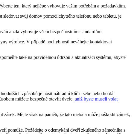
Vyberte ten, který nejlépe vyhovuje vašim potřebám a požadavkům.
t sledovat svůj domov pomocí chytrého telefonu nebo tabletu, je
ifikován a zda vyhovuje všem bezpečnostním standardům.
okyny výrobce. V případě pochybností neváhejte kontaktovat
apomeňte také na pravidelnou údržbu a aktualizaci systému, abyste
ednodušších způsobů je nosit náhradní klíč u sebe nebo ho dát
působem můžete bezpečně otevřít dveře,
aniž byste museli volat
nit zásek. Mějte však na paměti, že tato metoda může poškodit zámek,
ím dveří pomůže. Požádejte o odemykání dveří zkušeného zámečníka s