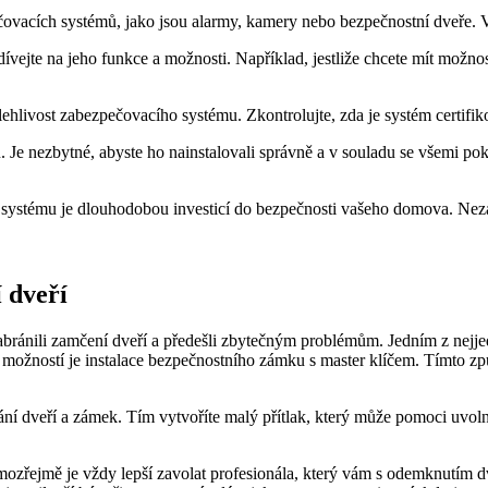
ovacích systémů, jako jsou alarmy, kamery nebo bezpečnostní dveře. 
vejte na jeho funkce a možnosti. Například, jestliže chcete mít možnos
polehlivost zabezpečovacího systému. Zkontrolujte, zda je systém cert
. Je nezbytné, abyste ho nainstalovali správně a v souladu se všemi p
o systému je dlouhodobou investicí do bezpečnosti vašeho domova. Nez
í dveří
 zabránili zamčení dveří a předešli zbytečným problémům. Jedním z nejj
možností je instalace bezpečnostního zámku s master klíčem. Tímto z
ání dveří a zámek. Tím vytvoříte malý přítlak, který může pomoci uvol
ř, samozřejmě je vždy lepší zavolat profesionála, který vám s odemknut