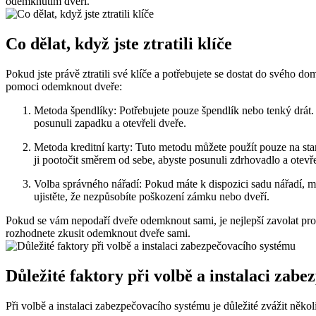
odemknutím dveří.
Co dělat, když jste ztratili klíče
Pokud jste právě ztratili své klíče a potřebujete se dostat do svého d
pomoci odemknout dveře:
Metoda špendlíky: Potřebujete pouze špendlík nebo tenký drát.
posunuli zapadku a otevřeli dveře.
Metoda kreditní karty: Tuto metodu můžete použít pouze na sta
ji pootočit směrem od sebe, abyste posunuli zdrhovadlo a otevře
Volba správného nářadí: Pokud máte k dispozici sadu nářadí, m
ujistěte, že nezpůsobíte poškození zámku nebo dveří.
Pokud se vám nepodaří dveře odemknout sami, je nejlepší zavolat pro
rozhodnete zkusit odemknout dveře sami.
Důležité faktory při volbě a instalaci zab
Při volbě a instalaci zabezpečovacího systému je důležité zvážit něko