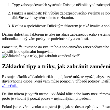
Typy zabezpečovacích systémů: Existuje několik typů zabezpeč
Funkce a možnosti: Při výběru zabezpečovacího systému se podí
důležité zvolit systém s tímto rozhraním.
Kvalita a spolehlivost: Důležitým faktorem je také kvalita a s
Dalším důležitým faktorem je také instalace zabezpečovacího systému
odborníka, který vám poskytne potřebné rady a znalosti.
Pamatujte, že investice do kvalitního a spolehlivého zabezpečovacíh
zajistili jeho optimální fungování.
Základní tipy a triky, jak zabránit zamčen
Existuje několik základních triků a tipů, které můžete využít, abyste
důvěryhodné osobě, která vám může pomoci v případě potřeby. Další 
zámečníka
.
Dalším trikem je využít metodu vkládání fólie nebo karty mezi rámov
proto je vhodné ji použít pouze v nejnutnějších případech.
Pokud jste zavřeni venku a nejste si jisti, jak se dostat zpět dovnit