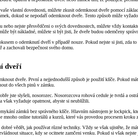
it vaše vlastní dovednosti, můžete zkusit odemknout dveře pomocí zákla
 zámek, dokud se nepodaří odemknout dveře. Tento způsob může vyžadov
nebo nejste přesvědčeni o svých dovednostech, můžete vždy kontaktovat
 může být nákladné, můžete si být jisti, že dveře budou odemčeny sprá
kusem o odemknutí dveří v případě nouze. Pokud nejste si jisti, zda to
nitř a zachovali bezpečnost svého domu.
í dveří
mknout dveře. První a nejjednodušší způsob je použití klíče. Pokud má
dnout do všech pinů v zámku.
bře jste slyšeli, nosorozec. Nosorozcova rohová cedule je tvrdá a ostrá,
 však vyžaduje opatrnost, abyste si neublížili.
emykání zámků bez správného klíče. Hlavním nástrojem je lockpick, kte
tuje mnoho online tutoriálů a kurzů, které vás provedou procesem kroku
dobré vědět, jak používat různé techniky. Vždy se však ujistěte, že m
vládnout situace, kdy se ocitnete zamčeni venku. Pokud si však nejste 