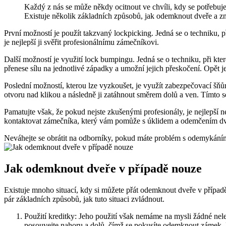
Každý z nás se může někdy ocitnout ve chvíli, kdy se potřebuje 
Existuje několik základních způsobů, jak odemknout dveře a z
První možností je použít takzvaný lockpicking. Jedná se o techniku, 
je nejlepší ji svěřit profesionálnímu zámečníkovi.
Další možností je využití lock bumpingu. Jedná se o techniku, při kte
přenese sílu na jednotlivé západky a umožní jejich přeskočení. Opět je
Poslední možností, kterou lze vyzkoušet, je využít zabezpečovací šňů
otvoru nad klikou a následně ji zatáhnout směrem dolů a ven. Tímto se
Pamatujte však, že pokud nejste zkušenými profesionály, je nejlepší n
kontaktovat zámečníka, který vám pomůže s úklidem a odemčením dv
Neváhejte se obrátit na odborníky, pokud máte problém s odemykáním dv
Jak odemknout dveře v případě nouze
Existuje mnoho situací, kdy si můžete přát odemknout dveře v případě n
pár základních způsobů, jak tuto situaci zvládnout.
Použití kreditky: Jeho použití však nemáme na mysli žádné nel
posouvejte nahoru a dolů, čímž se pokusíte odemknout zámek. 