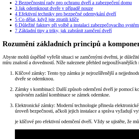
2
Bezpečnostní rady pro ochranu dveří a zabezpečení domu
3
Jak odemknout dveře v případě nouze
4
Efektivní techniky pro bezpečné odemykání dveří
5
Co dělat, když jste ztratili klíče
6
Důležité faktory při volbě a instalaci zabezpečovacího systé
7
Základní tipy a triky, jak zabránit zamčení dveří
Rozumění základních principů a kompone
Abyste mohli úspěšně vyřešit situaci se zamčenými dveřmi, je důlež
míru znalostí a dovedností. Níže naleznete přehled nejpoužívanějších
Klíčové zámky: Tento typ zámku je nejrozšířenější a nejjednod
dveře se odemknou.
Zámky s kombinací: Další způsob odemčení dveří je pomocí k
správném zadání kombinace se zámek odemkne.
Elektronické zámky: Moderní technologie přinesla elektronické
úroveň bezpečnosti, ačkoli jejich instalace a správa vyžadují vyš
je klíčové pro efektivní odemčení dveří. Vždy se ujistěte, že