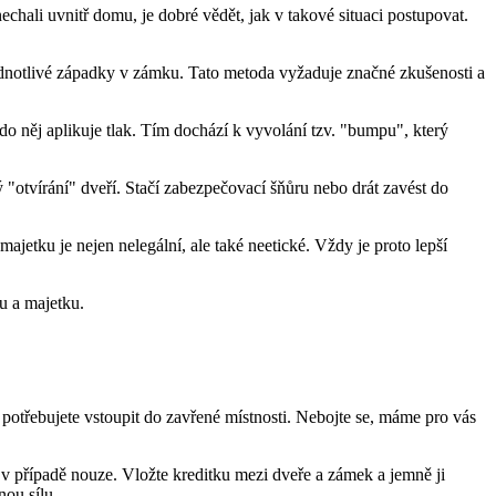
chali uvnitř domu, je dobré vědět, jak v takové situaci postupovat.
 jednotlivé západky v zámku. Tato metoda vyžaduje značné zkušenosti a
do něj aplikuje tlak. Tím dochází k vyvolání tzv. "bumpu", který
"otvírání" dveří. Stačí zabezpečovací šňůru nebo drát zavést do
jetku je nejen nelegální, ale také neetické. Vždy je proto lepší
u a majetku.
e potřebujete vstoupit do zavřené místnosti. Nebojte se, máme pro vás
v případě nouze. Vložte kreditku mezi dveře a zámek a jemně ji
ou sílu.