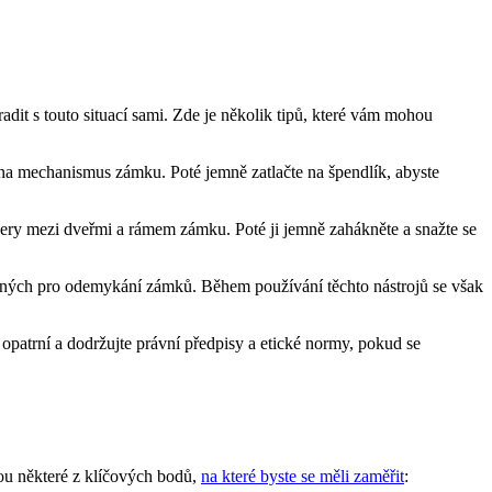
radit s touto situací sami. Zde je několik tipů, které vám mohou
 na mechanismus zámku. Poté jemně zatlačte na špendlík, abyste
zery mezi dveřmi a rámem zámku. Poté ji jemně zahákněte a snažte se
rčených pro odemykání zámků. Během používání těchto nástrojů se však
opatrní a dodržujte právní předpisy a etické normy, pokud se
sou některé z klíčových bodů,
na které byste se měli zaměřit
: