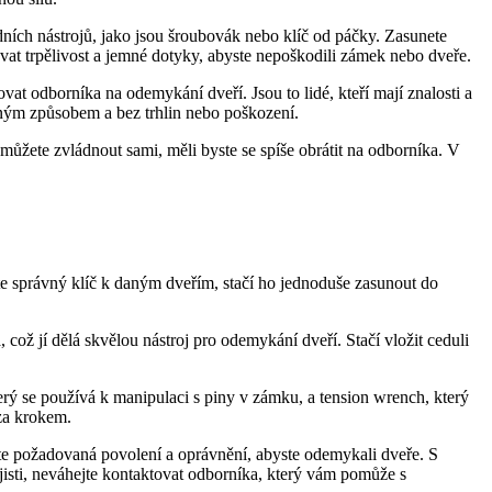
dních nástrojů, jako jsou šroubovák nebo klíč od páčky. Zasunete
at trpělivost a jemné dotyky, abyste nepoškodili zámek nebo dveře.
 odborníka na odemykání dveří. Jsou to lidé, kteří mají znalosti a
vným způsobem a bez trhlin nebo poškození.
 můžete zvládnout sami, měli byste se spíše obrátit na odborníka. V
te správný klíč k daným dveřím, stačí ho jednoduše zasunout do
 což jí dělá skvělou nástroj pro odemykání dveří. Stačí vložit ceduli
rý se používá k manipulaci s piny v zámku, a tension wrench, který
 za krokem.
áte požadovaná povolení a oprávnění, abyste odemykali dveře. S
jisti, neváhejte kontaktovat odborníka, který vám pomůže s