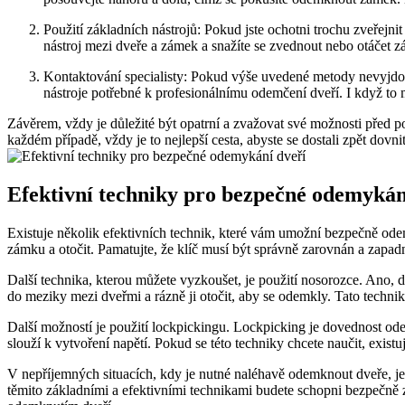
Použití základních nástrojů: Pokud jste ochotni trochu zveřejn
nástroj mezi dveře a zámek a snažíte se zvednout nebo otáčet
Kontaktování specialisty: Pokud výše uvedené metody nevyjdou 
nástroje potřebné k profesionálnímu odemčení dveří. I když to
Závěrem, vždy je důležité být opatrní a zvažovat své možnosti před po
každém případě, vždy je to nejlepší cesta, abyste se dostali zpět dov
Efektivní techniky pro bezpečné odemykán
Existuje několik efektivních technik, které vám umožní bezpečně ode
zámku a otočit. Pamatujte, že klíč musí být správně zarovnán a zapa
Další technika, kterou můžete vyzkoušet, je použití nosorozce. Ano, do
do meziky mezi dveřmi a rázně ji otočit, aby se odemkly. Tato technika
Další možností je použití lockpickingu. Lockpicking je dovednost od
slouží k vytvoření napětí. Pokud se této techniky chcete naučit, exis
V nepříjemných situacích, kdy je nutné naléhavě odemknout dveře, je 
těmito základními a efektivními technikami budete schopni bezpečně z