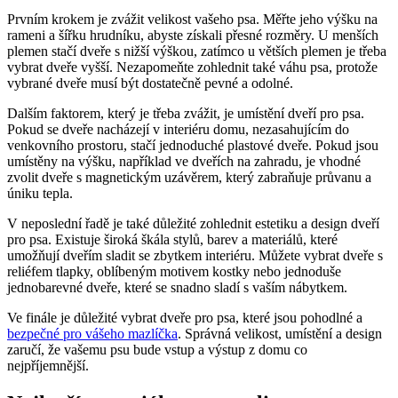
Prvním krokem je zvážit velikost vašeho psa.‌ Měřte jeho výšku na
rameni a šířku hrudníku, abyste získali přesné rozměry. U menších
plemen stačí⁢ dveře s​ nižší výškou, zatímco u větších plemen je třeba
vybrat dveře vyšší. Nezapomeňte zohlednit také váhu psa, protože
vybrané dveře musí být dostatečně pevné a odolné.
Dalším​ faktorem, který je třeba ⁢zvážit, je umístění dveří pro psa.
Pokud se dveře nacházejí v interiéru domu, nezasahujícím do
venkovního prostoru, ‌stačí jednoduché plastové dveře. Pokud jsou
umístěny na výšku, například ve dveřích na ⁤zahradu, je vhodné
‌zvolit dveře s magnetickým uzávěrem, který zabraňuje průvanu a
úniku tepla.
V neposlední ‌řadě je také⁣ důležité zohlednit estetiku a design dveří
pro psa. Existuje široká škála stylů, barev a⁤ materiálů, které
⁣umožňují dveřím sladit se zbytkem interiéru. Můžete ⁣vybrat dveře‌ s⁤
reliéfem tlapky,‌ oblíbeným motivem kostky nebo jednoduše
jednobarevné dveře, které se snadno sladí s vaším nábytkem.
Ve finále je důležité vybrat dveře pro psa, které jsou ‍pohodlné a
bezpečné pro vášeho mazlíčka
. Správná velikost, umístění a design
⁣zaručí, že vašemu psu bude vstup a výstup z domu⁣ co
nejpříjemnější.