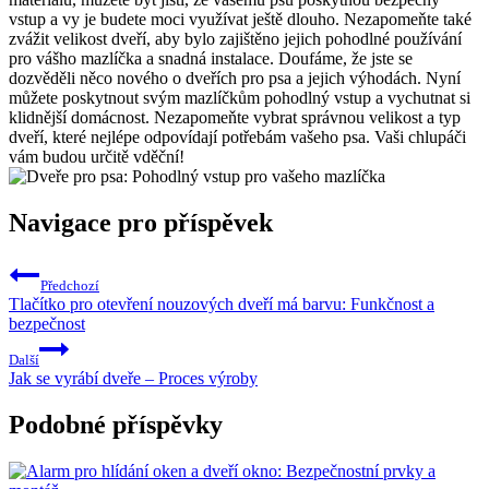
vstup a vy ⁤je budete moci využívat ještě dlouho. Nezapomeňte také
zvážit velikost dveří, aby bylo zajištěno jejich pohodlné používání
pro vášho mazlíčka a snadná instalace. Doufáme, že jste se
dozvěděli něco nového o dveřích⁣ pro psa a jejich výhodách. Nyní
můžete poskytnout svým mazlíčkům pohodlný vstup a vychutnat⁢ si
klidnější domácnost. Nezapomeňte vybrat správnou​ velikost a typ
dveří, které nejlépe⁢ odpovídají potřebám vašeho ⁣psa. Vaši chlupáči
vám budou určitě vděční!
Navigace pro příspěvek
Předchozí
Tlačítko pro otevření nouzových dveří má barvu: Funkčnost a
bezpečnost
Další
Jak se vyrábí dveře – Proces výroby
Podobné příspěvky