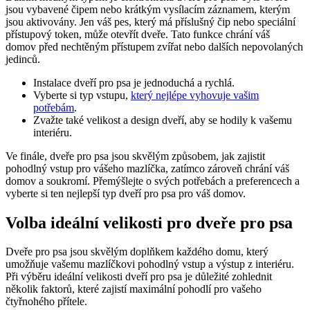
jsou vybavené čipem nebo krátkým ​vysílacím záznamem, kterým
jsou aktivovány. Jen váš pes, který má příslušný čip nebo speciální
‍přístupový token, může otevřít dveře. Tato funkce chrání váš
domov před nechtěným přístupem​ zvířat nebo dalších nepovolaných
jedinců.
Instalace dveří pro psa je jednoduchá a rychlá.
Vyberte si ⁣typ ⁣vstupu,
který nejlépe vyhovuje vašim
potřebám
.
Zvažte také velikost ⁣a ⁢design dveří,⁣ aby se hodily​ k vašemu
interiéru.
Ve finále, dveře pro psa ​jsou skvělým způsobem, jak zajistit
pohodlný vstup ​pro ‌vášeho mazlíčka, zatímco ​zároveň chrání ⁢váš
domov a soukromí. Přemýšlejte o svých potřebách a preferencech a
vyberte si ​ten nejlepší ⁤typ dveří‍ pro psa pro váš‌ domov.
Volba ideální velikosti pro dveře​ pro psa
Dveře pro psa jsou​ skvělým ⁣doplňkem každého domu, který
umožňuje vašemu mazlíčkovi pohodlný vstup a výstup z interiéru.
Při výběru ideální ‌velikosti ⁤dveří pro psa je důležité zohlednit
několik faktorů, které⁤ zajistí maximální pohodlí pro vašeho
čtyřnohého přítele.