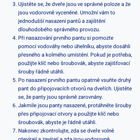
Ujistěte se, že dveře jsou ve správné poloze a že
jsou vodorovně vyceněné. Umožní vám to
jednodušší nasazení pantů a zajištění
dlouhodobého správného provozu.
Při nasazování prvního pantu si pomozte
pomocí vodováhy nebo úhelníku, abyste dosáhli
přesného a kolmého umístění. Pokud je potřeba,
použijte klíč nebo šroubovák, abyste zajišťovací
šrouby řádně utáhli.
Po nasazení prvního pantu opatrně vsuňte druhý
pant do připojovacích otvorů na dveřích. Ujistěte
se, že panty jsou správně zarovnány.
Jakmile jsou panty nasazené, protáhněte šrouby
přes připojovací otvory a použijte klíč nebo
šroubovák, abyste je řádně utáhli.
Nakonec zkontrolujte, zda se dveře volně
otevírají a zavírají a zda jsou vodorovně