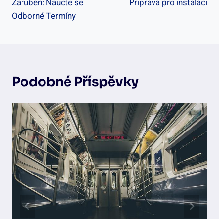
Zárubeň: Naučte se
Příprava pro instalaci
Příspěvek
Odborné Termíny
Podobné Příspěvky