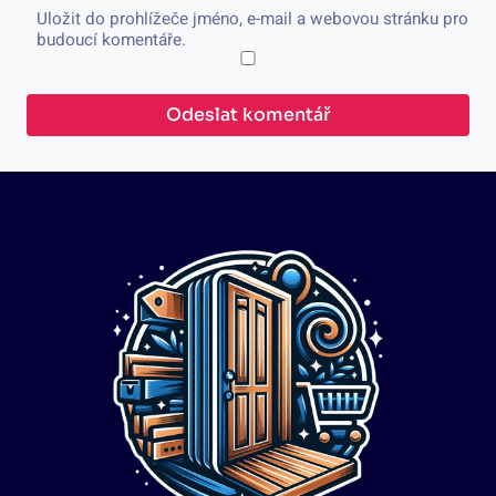
Uložit do prohlížeče jméno, e-mail a webovou stránku pro
budoucí komentáře.