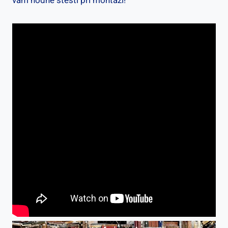
vám hodně štěstí při montáži!