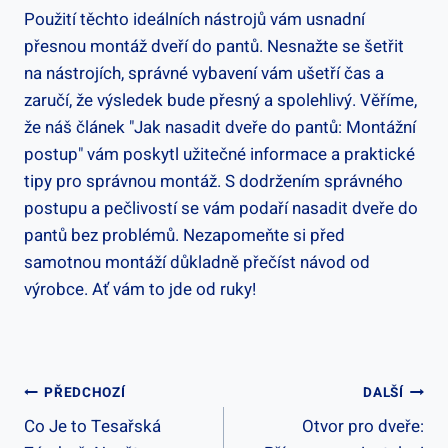
Použití těchto ideálních nástrojů vám usnadní
přesnou montáž dveří do pantů. Nesnažte se šetřit
na nástrojích, správné vybavení vám ušetří čas a
zaručí, že výsledek bude přesný a spolehlivý. Věříme,
že náš článek "Jak nasadit dveře do pantů: Montážní
postup" vám poskytl užitečné informace a praktické
tipy pro správnou montáž. S dodržením správného
postupu a pečlivostí se vám podaří nasadit dveře do
pantů bez problémů. Nezapomeňte si před
samotnou montáží důkladně přečíst návod od
výrobce. Ať vám to jde od ruky!
Navigace
PŘEDCHOZÍ
DALŠÍ
Co Je to Tesařská
Otvor pro dveře:
Pro