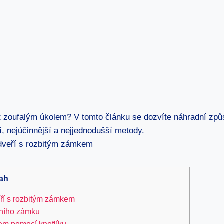
 zoufalým úkolem? V tomto článku se dozvíte náhradní způs
, nejúčinnější a nejjednodušší metody.
ah
eří s rozbitým zámkem
čního zámku