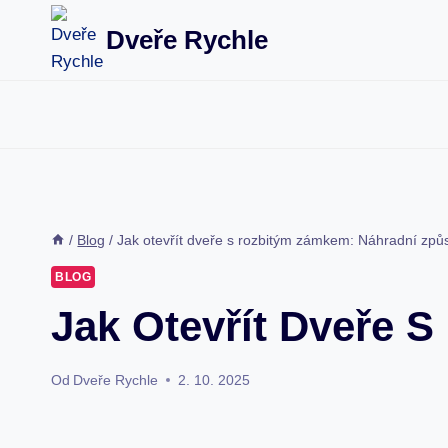
Přeskočit
Dveře Rychle
na
obsah
/
Blog
/
Jak otevřít dveře s rozbitým zámkem: Náhradní způ
BLOG
Jak Otevřít Dveře 
Od
Dveře Rychle
2. 10. 2025