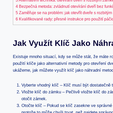
3
Alternativní technika: otevírání dveří s rozbitým zám
4
Bezpečná metoda: zvládnutí otevírání dveří bez fu
5
Zaměřuje se na problém: jak otevřít dveře s rozbitý
6
Kvalifikované rady: přesné instrukce pro použití páč
Jak Využít Klíč Jako Náh
Existuje mnoho situací, kdy se může stát, že máte r
použití klíče jako alternativní metody pro otevření 
ukážeme, jak můžete využít klíč jako náhradní meto
Vyberte vhodný klíč – Klíč musí být dostatečně t
Vložte klíč do zámku – Pečlivě vložte klíč do z
otočit zámek.
Otočte klíč – Pokud se klíč zasekne ve správné 
protože to může chvíli trvat, než najdete správno