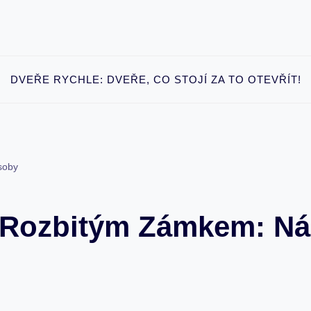
DVEŘE RYCHLE: DVEŘE, CO STOJÍ ZA TO OTEVŘÍT!
soby
S Rozbitým Zámkem: N