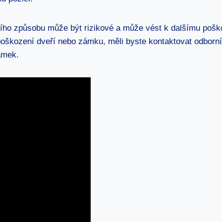
adního způsobu může být rizikové a může vést k dalšímu po
ho poškození dveří nebo zámku, měli byste kontaktovat odbo
ámek.