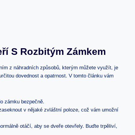
veří S Rozbitým Zámkem
edním z náhradních způsobů, kterým můžete využít, je
 určitou dovednost a opatrnost. V tomto článku vám
l do zámku bezpečně.
 zaseknout v nějaké zvláštní poloze, což vám umožní
málně otáčí, aby se dveře otevřely. Buďte trpěliví,