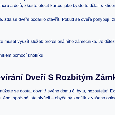
ahoru a dolů, zkuste otočit kartou jako byste to dělali s kl
te, zda se dveře podařilo otevřít. Pokud se dveře pohybují, 
 muset využít služeb profesionálního zámečníka. Je důleži
tevírání Dveří S Rozbitým Zá
te se dostat dovnitř svého domu či bytu, nezoufejte! Exist
. Ano, správně jste slyšeli – obyčejný knoflík z vašeho obl