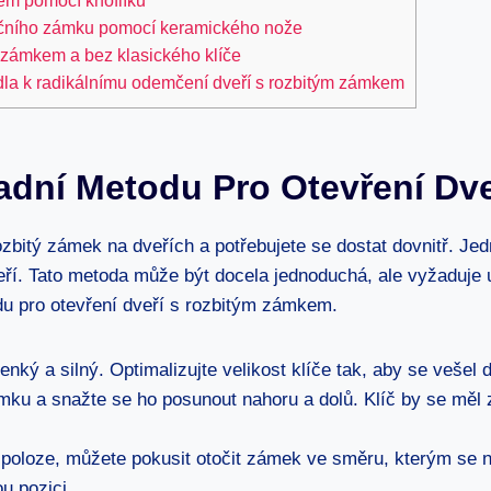
kem pomocí knoflíku
nkčního zámku pomocí keramického nože
m zámkem a bez klasického klíče
idla k radikálnímu odemčení dveří s rozbitým zámkem
radní Metodu Pro Otevření D
ozbitý zámek na dveřích a potřebujete se dostat dovnitř. J
dveří. Tato metoda může být docela jednoduchá, ale vyžaduje
du pro otevření dveří s rozbitým zámkem.
enký a silný. Optimalizujte velikost klíče tak, aby se veše
ámku a snažte se ho posunout nahoru a dolů. Klíč by se měl
poloze, můžete pokusit otočit zámek ve směru, kterým se nor
u pozici.