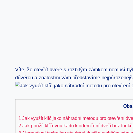
Víte, že otevřít dveře s rozbitým zámkem nemusí být
důvěrou a znalostmi vám představíme nejpřirozenější
Obs
1
Jak využít klíč jako náhradní metodu pro otevření dv
2
Jak použít klíčovou kartu k odemčení dveří bez funk