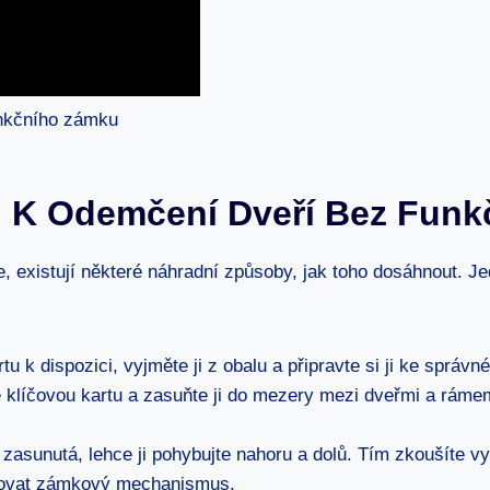
tu K Odemčení Dveří Bez Fun
e, existují některé náhradní způsoby, jak toho dosáhnout. J
 k dispozici, vyjměte ji z obalu a připravte si ji ke správn
klíčovou kartu a zasuňte ji do mezery mezi dveřmi a rámem
ta zasunutá, lehce ji pohybujte nahoru a dolů. Tím zkoušít
lokovat zámkový mechanismus.