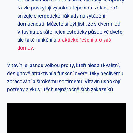
Navíc poskytují vysokou tepelnou izolaci, což
snižuje energetické náklady na vytápění
domácnosti. Můžete si být jisti, že s dveřmi od
Vltavína získáte nejen esteticky působivé dveře,
ale také funkční a
praktické řešení pro váš
domov
.
Vltavín je jasnou volbou pro ty, kteří hledají kvalitní,
designově atraktivní a funkční dveře. Díky pečlivému
zpracování a širokému sortimentu Vltavín uspokojí
potřeby a vkus i těch nejnáročnějších zákazníků.