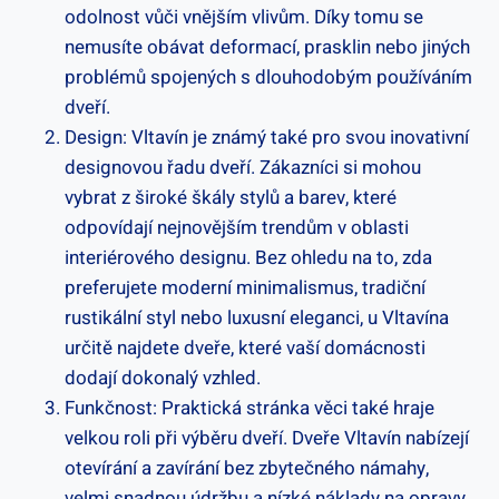
odolnost vůči vnějším vlivům. Díky tomu se
nemusíte obávat deformací, prasklin nebo jiných
problémů spojených s dlouhodobým používáním
dveří.
Design: Vltavín je známý také pro svou inovativní
designovou řadu dveří. Zákazníci si mohou
vybrat z široké škály stylů a barev, které
odpovídají nejnovějším trendům v oblasti
interiérového designu. Bez ohledu na to, zda
preferujete moderní minimalismus, tradiční
rustikální styl nebo luxusní eleganci, u Vltavína
určitě najdete dveře, které vaší domácnosti
dodají dokonalý vzhled.
Funkčnost: Praktická stránka věci také hraje
velkou roli při výběru dveří. Dveře Vltavín nabízejí
otevírání a zavírání bez zbytečného námahy,
velmi snadnou údržbu a nízké náklady na opravy.