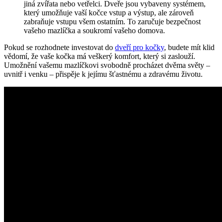
⁢jiná zvířata nebo vetřelci. Dveře⁤ jsou vybaveny ⁢systémem,
který umožňuje vaší kočce vstup a výstup, ale zároveň
zabraňuje vstupu všem​ ostatním. To zaručuje bezpečnost​
vašeho mazlíčka a soukromí vašeho domova.
Pokud se rozhodnete ​investovat do‍
dveří pro kočky
, budete mít ⁤klid
vědomí,‌ že vaše kočka má veškerý komfort, ​který‌ si zaslouží.
Umožnění vašemu mazlíčkovi svobodně procházet dvěma světy –
⁤uvnitř i venku – ⁤přispěje k jejímu šťastnému a zdravému životu.