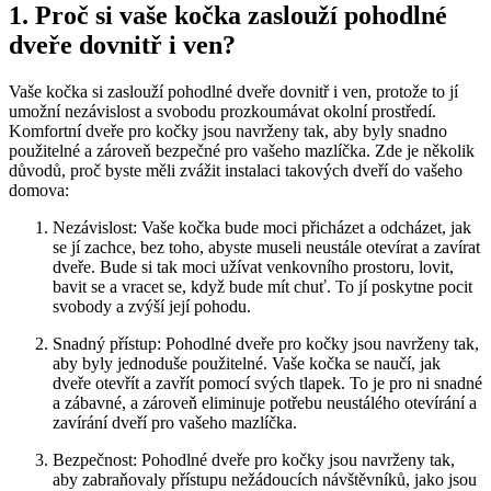
1. Proč si vaše kočka zaslouží pohodlné‌
dveře dovnitř i ven?
Vaše kočka si⁣ zaslouží pohodlné dveře dovnitř i⁢ ven, protože to jí⁢
umožní ‌nezávislost a svobodu prozkoumávat okolní prostředí.
Komfortní dveře pro kočky jsou navrženy tak,‌ aby byly snadno
použitelné⁢ a zároveň⁤ bezpečné pro vašeho mazlíčka. Zde je několik
důvodů, proč byste měli zvážit instalaci takových dveří do ‍vašeho
domova:
Nezávislost: Vaše ⁣kočka bude moci přicházet‍ a odcházet, jak
se ‍jí zachce, bez ‌toho, abyste museli neustále otevírat a zavírat
dveře. Bude si⁢ tak moci užívat‌ venkovního ‌prostoru, lovit,
bavit se a vracet‌ se, když bude mít chuť. To ⁢jí​ poskytne pocit
svobody a zvýší ⁣její pohodu.
Snadný přístup:‍ Pohodlné dveře ⁢pro kočky jsou navrženy tak,
aby byly ⁣jednoduše použitelné. Vaše kočka se naučí, jak
dveře otevřít a zavřít pomocí svých ⁣tlapek. To je pro ni snadné
‌a zábavné, a zároveň eliminuje potřebu neustálého ‍otevírání a
zavírání ⁣dveří pro vašeho mazlíčka.
Bezpečnost: Pohodlné dveře pro kočky ​jsou navrženy tak,⁤
aby zabraňovaly přístupu ⁢nežádoucích návštěvníků, jako jsou