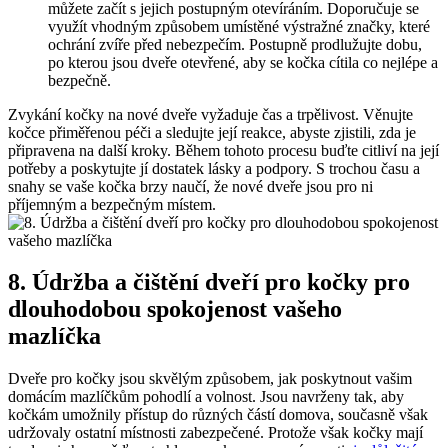
můžete začít s jejich postupným otevíráním. Doporučuje se
využít vhodným‌ způsobem umístěné ‌výstražné značky, které
⁤ochrání‍ zvíře⁣ před nebezpečím. Postupně prodlužujte dobu,
⁤po kterou jsou ⁤dveře otevřené, aby se kočka ⁣cítila co nejlépe a
bezpečně.
Zvykání kočky ⁤na nové​ dveře vyžaduje čas a trpělivost. Věnujte⁢
kočce​ přiměřenou péči a sledujte její reakce, ⁤abyste zjistili, zda ⁤je
připravena na další kroky. ⁤Během ⁣tohoto procesu‍ buďte citliví na její
potřeby ⁣a poskytujte jí dostatek lásky a podpory. S trochou času a
snahy se vaše kočka brzy naučí, ⁣že ⁢nové dveře jsou pro ni
příjemným a bezpečným místem.
8. Údržba a čištění ⁣dveří pro‌ kočky pro
dlouhodobou spokojenost ​vašeho
mazlíčka
Dveře⁣ pro kočky jsou skvělým⁣ způsobem, jak poskytnout vašim
domácím mazlíčkům pohodlí ‍a volnost. Jsou navrženy tak, aby
kočkám⁢ umožnily ⁢přístup‍ do různých částí domova, současně však
udržovaly ostatní místnosti zabezpečené. Protože⁣ však kočky mají