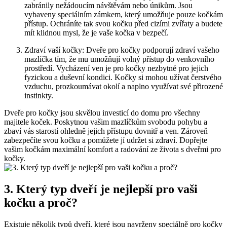
zabránily‌ nežádoucím návštěvám nebo únikům. Jsou
vybaveny speciálním zámkem, který umožňuje pouze ‌kočkám
přístup. Ochráníte tak svou kočku před cizími zvířaty a budete
mít klidnou⁢ mysl, že ⁤je vaše kočka ⁢v bezpečí.
Zdraví vaší kočky: Dveře pro kočky podporují ⁤zdraví vašeho
mazlíčka⁤ tím, že mu umožňují volný přístup do venkovního
prostředí.‍ Vycházení ven je ⁤pro⁢ kočky nezbytné pro jejich
fyzickou a duševní kondici. Kočky si mohou užívat čerstvého
vzduchu, prozkoumávat⁣ okolí a naplno využívat své přirozené
instinkty.
Dveře pro kočky jsou skvělou investicí do⁢ domu ‌pro všechny
majitele koček. Poskytnou vašim mazlíčkům svobodu pohybu a
zbaví vás starostí ohledně jejich přístupu dovnitř a ven. ⁣Zároveň‍
zabezpečíte​ svou kočku a pomůžete jí udržet si zdraví. ⁢Dopřejte
vašim‌ kočkám maximální komfort a radování‍ ze života s ⁢dveřmi pro
kočky.
3. Který typ ⁤dveří je nejlepší pro vaši
kočku a proč?
Existuje několik typů ⁢dveří, které⁣ jsou navrženy speciálně ‍pro kočky