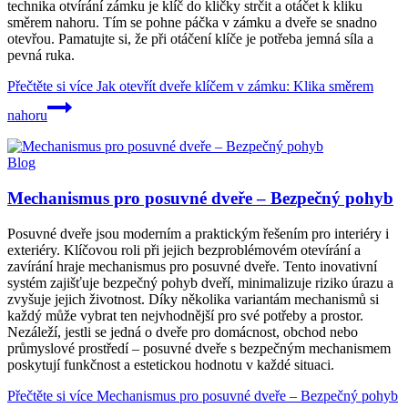
technika otvírání zámku je klíč do kličky strčit a otáčet k kliku
směrem nahoru. Tím se pohne páčka v zámku a dveře se snadno
otevřou. Pamatujte si, že při otáčení klíče je potřeba jemná síla a
pevná ruka.
Přečtěte si více
Jak otevřít dveře klíčem v zámku: Klika směrem
nahoru
Blog
Mechanismus pro posuvné dveře – Bezpečný pohyb
Posuvné dveře jsou moderním a praktickým řešením pro interiéry i
exteriéry. Klíčovou roli při jejich bezproblémovém otevírání a
zavírání hraje mechanismus pro posuvné dveře. Tento inovativní
systém zajišťuje bezpečný pohyb dveří, minimalizuje riziko úrazu a
zvyšuje jejich životnost. Díky několika variantám mechanismů si
každý může vybrat ten nejvhodnější pro své potřeby a prostor.
Nezáleží, jestli se jedná o dveře pro domácnost, obchod nebo
průmyslové prostředí – posuvné dveře s bezpečným mechanismem
poskytují funkčnost a estetickou hodnotu v každé situaci.
Přečtěte si více
Mechanismus pro posuvné dveře – Bezpečný pohyb