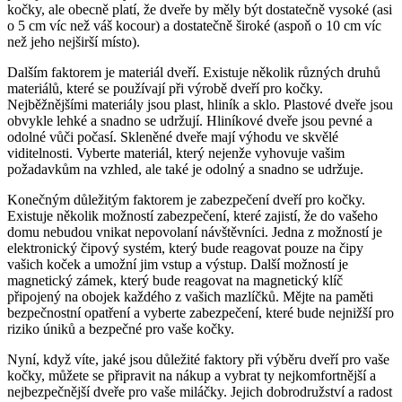
kočky, ale obecně platí, že dveře by měly být dostatečně⁤ vysoké​ (asi
o 5 cm víc než váš ⁤kocour) a dostatečně ‍široké (aspoň o 10 cm víc
než jeho nejširší místo).
Dalším faktorem je ⁢materiál dveří. Existuje několik různých druhů
materiálů, které se používají při výrobě‌ dveří ⁤pro kočky.
Nejběžnějšími materiály‌ jsou plast, hliník a sklo. Plastové ⁤dveře jsou⁢
obvykle lehké a​ snadno ‌se udržují.‌ Hliníkové ⁤dveře jsou pevné a
odolné vůči počasí. Skleněné dveře mají výhodu ve⁢ skvělé⁤
viditelnosti. Vyberte materiál, ‍který nejenže vyhovuje ⁤vašim
požadavkům na vzhled, ale také je odolný a⁤ snadno⁤ se udržuje.
Konečným důležitým faktorem​ je zabezpečení ⁢dveří⁣ pro kočky.
Existuje ⁣několik ⁣možností ‌zabezpečení,⁣ které ⁤zajistí, že do vašeho
domu nebudou vnikat nepovolaní ⁣návštěvníci.⁢ Jedna z možností je⁤
elektronický čipový systém, který bude reagovat pouze na ⁢čipy
vašich koček a umožní‌ jim vstup a výstup. ⁣Další možností je
magnetický zámek, který‌ bude reagovat na magnetický klíč
připojený ‍na obojek každého z vašich mazlíčků. Mějte​ na paměti
bezpečnostní opatření ‌a ‍vyberte zabezpečení, které bude nejnižší pro
‌riziko úniků a bezpečné pro vaše kočky.
Nyní, když⁣ víte, jaké jsou‍ důležité faktory při výběru dveří pro vaše
kočky, můžete se připravit na nákup a vybrat ty nejkomfortnější a
nejbezpečnější dveře pro vaše miláčky. Jejich dobrodružství a radost