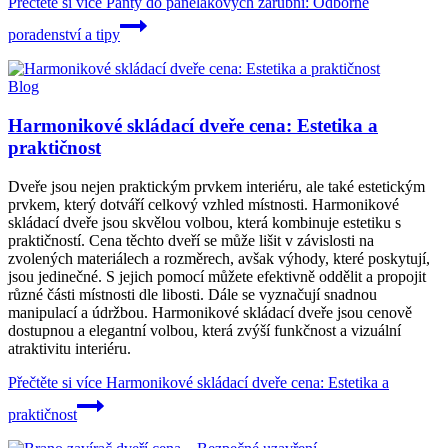
Přečtěte si více
Panty do panelákových zárubní: Odborné
poradenství a tipy
Blog
Harmonikové skládací dveře cena: Estetika a
praktičnost
Dveře jsou nejen praktickým prvkem interiéru, ale také estetickým
prvkem, který dotváří celkový vzhled místnosti. Harmonikové
skládací dveře jsou skvělou volbou, která kombinuje estetiku s
praktičností. Cena těchto dveří se může lišit v závislosti na
zvolených materiálech a rozměrech, avšak výhody, které poskytují,
jsou jedinečné. S jejich pomocí můžete efektivně oddělit a propojit
různé části místnosti dle libosti. Dále se vyznačují snadnou
manipulací a údržbou. Harmonikové skládací dveře jsou cenově
dostupnou a elegantní volbou, která zvýší funkčnost a vizuální
atraktivitu interiéru.
Přečtěte si více
Harmonikové skládací dveře cena: Estetika a
praktičnost