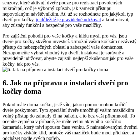
senzory, které aktivují ​dveře pouze ​pro⁣ registraci povolených‍
mikročipů, což je výborný způsob,‍ jak zamezit přístupu
nepovolaným⁣ návštěvníkům.⁢ Ať už‍ se ⁣rozhodnete ⁢pro jakýkoli typ
dveří pro kočky,
je ​důležité je ‍pravidelně udržovat
a kontrolovat,⁤
aby zůstaly funkční a⁣ bezpečné ‍pro vaše mazlíčky.
Pro zajištění pohodlí pro vaše ‌kočky a​ klidu mysli ‌pro vás, jsou
dveře⁣ pro kočky skvělou ⁣investicí. Umožní ‍vašim kočkám nezávislý
přístup do nebezpečných oblastí ‍a zabezpečí vaše⁢ domácnost.
Nezapomeňte vybrat vhodný typ dveří, instalovat je správně a
pravidelně udržovat, abyste zajistili nejlepší zkušenost jak ⁣pro ⁤vaše
kočky, tak pro vás.
6. Jak‌ na přípravu a instalaci‍ dveří pro
kočky doma
Pokud máte ⁣doma ⁣kočku, jistě víte, jakou ​pomoc mohou kočičí
dveře poskytnout. Tyto‌ speciální‌ dveře⁢ umožňují vašim mazlíčkům
volný přístup do zahrady či na balkón,​ a to bez vaší ⁣přítomnosti. To
oceníte zejména v případě,​ že máte ​velmi aktivního kočičího
kamaráda, který tráví spoustu času venku. S nainstalovanými dveřmi⁢
pro kočky získáte klid, protože ⁣váš mazlíček bude moci přicházet a
odcházet podle⁤ svých potřeb.