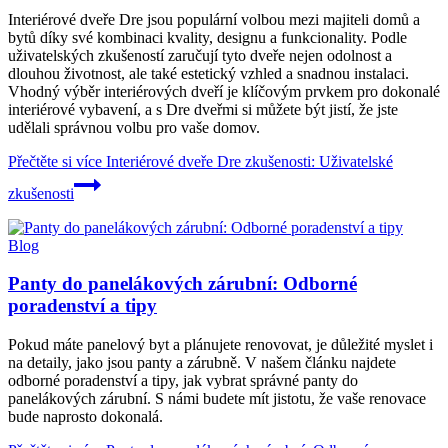
Interiérové dveře Dre jsou populární volbou mezi majiteli domů a
bytů díky své kombinaci kvality, designu a funkcionality. Podle
uživatelských zkušeností zaručují tyto dveře nejen odolnost a
dlouhou životnost, ale také estetický vzhled a snadnou instalaci.
Vhodný výběr interiérových dveří je klíčovým prvkem pro dokonalé
interiérové vybavení, a s Dre dveřmi si můžete být jistí, že jste
udělali správnou volbu pro vaše domov.
Přečtěte si více
Interiérové dveře Dre zkušenosti: Uživatelské
zkušenosti
Blog
Panty do panelákových zárubní: Odborné
poradenství a tipy
Pokud máte panelový byt a plánujete renovovat, je důležité myslet i
na detaily, jako jsou panty a zárubně. V našem článku najdete
odborné poradenství a tipy, jak vybrat správné panty do
panelákových zárubní. S námi budete mít jistotu, že vaše renovace
bude naprosto dokonalá.