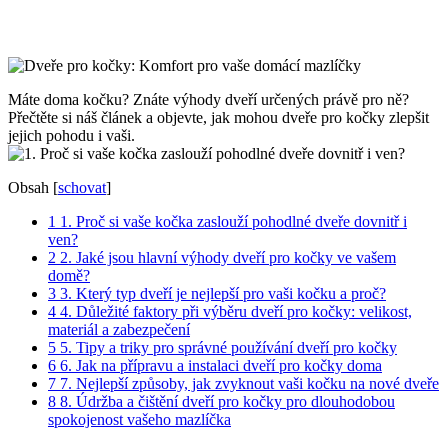
Máte doma ‌kočku? ⁢Znáte⁢ výhody dveří⁢ určených ⁤právě pro ně?
Přečtěte ⁣si náš článek a‌ objevte, jak mohou dveře pro kočky ⁣zlepšit
jejich ‍pohodu i​ vaši.
Obsah
[
schovat
]
1
1. Proč si vaše kočka zaslouží pohodlné‌ dveře dovnitř i
ven?
2
2. Jaké⁣ jsou hlavní výhody dveří pro kočky ve vašem
domě?
3
3. Který typ ⁤dveří je nejlepší pro vaši kočku a proč?
4
4.⁤ Důležité faktory při výběru​ dveří pro kočky: velikost,
materiál a ⁤zabezpečení
5
5. Tipy a triky pro správné používání dveří pro kočky
6
6. Jak‌ na přípravu a instalaci‍ dveří pro kočky doma
7
7. Nejlepší způsoby, jak‍ zvyknout vaši kočku na nové ⁣dveře
8
8. Údržba a čištění ⁣dveří pro‌ kočky pro dlouhodobou
spokojenost ​vašeho mazlíčka