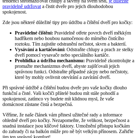
tendenci shromažďovat chlupy a skvrny na⁣ svém srsti,
je důležité
pravidelně udržovat
a čistit dveře pro jejich dlouhodobou‍
spokojenost.
Zde jsou některé ​důležité tipy pro údržbu a čištění dveří pro kočky:
Pravidelné čištění:
Pravidelně otřete povrch dveří​ měkkým
hadříkem nebo houbou ​namočenou‌ do mírného čistícího
⁣roztoku. Tím zajistíte odstranění nečistot, skvrn ⁣a bakterií.
Vysávání a ‍kartáčování:
Odstraňte chlupy a prach ze stelky
dveří‌ pomocí vysavače ‍nebo speciálního kartáče.
Prohlídka a ‌údržba mechanismu:
Pravidelně zkontrolujte a
promažte mechanizmus dveří,⁣ abyste⁢ zajišťovali jejich
správnou funkci. Odstraňte případné zácpy nebo nečistoty,
které by mohly ovlivnit‌ otevírání a zavírání dveří.
Při správné údržbě ​a ⁣čištění budou dveře pro vaše kočky ⁢dlouho
funkční a čisté. Vaši kočiči přátelé budou mít stále pohodlí a
spokojenost, zatímco⁣ vy budete ‌mít klidnou mysl, že ‌vaše
domácnost zůstane čistá a bezpečná.
Věříme, že naše článek vám ‍přinesl užitečné rady a informace
ohledně dveří pro‌ kočky. Nezapomeňte, že velikost, bezpečnost a
snadná instalace ‌jsou klíčové ‍faktory. ​Umožnění přístupu kočkám
do zahrady ‍či na balkón může pro ​ně být velkým přínosem. Zařiďte
jim ten správný ​komfort! ⁤