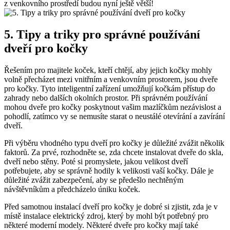
z venkovního prostředí budou nyní ještě větší!
5. Tipy a triky pro správné používání
dveří pro kočky
Řešením ⁢pro ‌majitele‍ koček, kteří chtějí, aby jejich kočky mohly​
volně přecházet mezi vnitřním a venkovním prostorem, jsou⁤ dveře
pro kočky. Tyto inteligentní zařízení umožňují kočkám přístup do
zahrady nebo dalších​ okolních prostor. Při správném používání
mohou ​dveře pro kočky poskytnout vašim mazlíčkům nezávislost a‌
pohodlí, zatímco vy ⁣se nemusíte‍ starat o neustálé otevírání a ⁤zavírání⁢
dveří.
Při výběru vhodného typu dveří​ pro‌ kočky je⁣ důležité zvážit několik
faktorů. Za prvé, rozhodněte se, zda ⁣chcete instalovat dveře do ​skla,
dveří nebo stěny. ⁤Poté ‌si promyslete, jakou velikost dveří
⁣potřebujete, aby se správně hodily k velikosti vaší kočky.⁣ Dále je
důležité zvážit zabezpečení, aby se předešlo nechtěným
návštěvníkům a předcházelo úniku koček.
Před samotnou ‍instalací dveří pro ‌kočky je dobré si zjistit, zda je v
místě instalace elektrický zdroj, který by mohl ‌být potřebný pro
některé moderní modely. Některé dveře‌ pro ‍kočky mají také