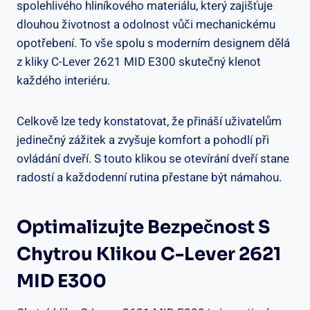
spolehlivého hliníkového materiálu, který ⁣zajišťuje
dlouhou životnost⁤ a odolnost vůči mechanickému
‍opotřebení. To vše spolu s moderním designem dělá
z kliky C-Lever 2621 MID E300 skutečný klenot
každého interiéru.
Celkově lze tedy konstatovat, že přináší uživatelům
jedinečný zážitek a zvyšuje komfort a pohodlí při
ovládání dveří. S touto klikou se otevírání dveří stane
radostí‌ a​ každodenní rutina přestane být námahou.
Optimalizujte Bezpečnost S
Chytrou Klikou C-Lever 2621
MID E300