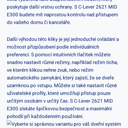
poskytuje další vrstvu ochrany. S C-Lever⁣ 2621⁤ MID‍
E300​ budete mít naprostou kontrolu‌ nad přístupem
do vašeho domu či kanceláře.
Další výhodou této kliky je její jednoduché ovládání a
možnost přizpůsobení podle individuálních
preferencí. S pomocí intuitivních tlačítek můžete
‌snadno nastavit různé režimy, například režim ticha,
ve kterém klikou nehne zvuk, nebo režim
automatického zamykání, který ⁤zajistí, že se dveře
uzamknou ‍po vstupu. Můžete si také nastavit⁢ různé
uživatelské profily,​ které umožňují ⁣přístup pouze
určitým osobám v určitý ⁣čas. S ​C-Lever 2621 MID
E300 získáte špičkovou bezpečnost a maximální
pohodlí při každodenním používání.