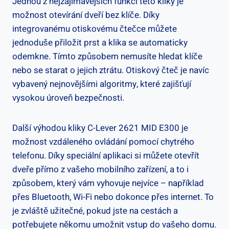
Jednou z⁤ nejzajímavějších​ funkcí této kliky je
možnost⁤ otevírání dveří ⁤bez klíče. Díky
integrovanému otiskovému čtečce můžete
jednoduše přiložit prst a klika se automaticky
odemkne. Tímto způsobem nemusíte hledat klíče
nebo se starat o jejich ztrátu. Otiskový čteč je‌ navíc
vybavený⁤ nejnovějšími algoritmy, které zajišťují
vysokou úroveň bezpečnosti.
Další výhodou kliky C-Lever 2621 MID E300 ⁣je
možnost ‌vzdáleného ovládání⁤ pomocí chytrého
telefonu. Díky speciální‌ aplikaci si můžete otevřít
dveře přímo z‍ vašeho mobilního zařízení, a to i
způsobem, který vám vyhovuje nejvíce – například
přes Bluetooth, Wi-Fi‍ nebo dokonce přes internet. To
je zvláště užitečné, pokud ⁤jste na cestách a
potřebujete někomu umožnit vstup do vašeho domu.