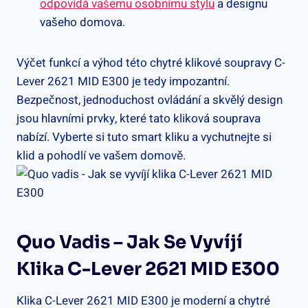
odpovídá vašemu osobnímu stylu
a designu
vašeho domova.
Výčet funkcí a výhod této chytré‍ klikové soupravy C-
Lever⁢ 2621 MID E300 ​je tedy⁤ impozantní.
⁢Bezpečnost, jednoduchost ovládání a skvělý design
jsou hlavními ⁤prvky,​ které tato kliková souprava
nabízí.⁢ Vyberte si ‍tuto ⁢smart kliku a vychutnejte si
klid a pohodlí ve vašem domově.
Quo Vadis – Jak Se Vyvíjí
Klika C-Lever 2621 MID E300
Klika C-Lever ‌2621 MID E300 je moderní a chytré