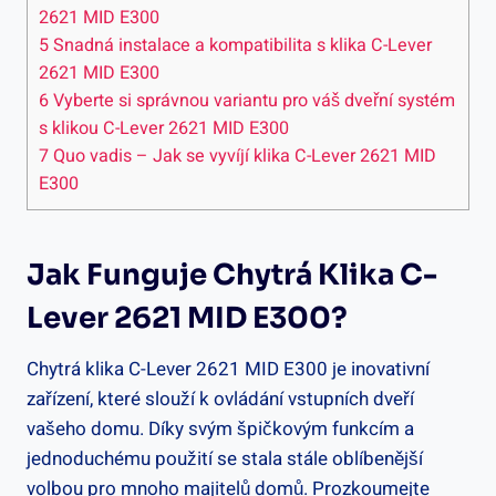
2621 MID E300
5
Snadná instalace a kompatibilita s klika C-Lever
2621 MID E300
6
Vyberte si správnou variantu pro váš dveřní systém
s⁤ klikou C-Lever 2621 MID E300
7
Quo vadis – Jak se vyvíjí klika C-Lever 2621 MID
E300
Jak Funguje Chytrá Klika C-
Lever 2621 MID ​E300?
Chytrá klika C-Lever 2621 ⁢MID E300 je inovativní
zařízení, které slouží k ovládání vstupních dveří
⁤vašeho domu. Díky svým špičkovým funkcím a
jednoduchému použití se stala stále oblíbenější⁢
volbou pro mnoho majitelů domů. Prozkoumejte