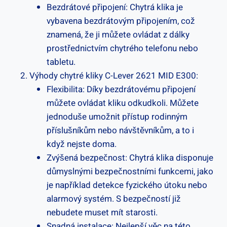
Bezdrátové připojení: Chytrá klika‌ je
vybavena bezdrátovým připojením, což
znamená, že ⁤ji můžete ovládat z dálky
prostřednictvím chytrého telefonu nebo
tabletu.
Výhody chytré kliky C-Lever 2621 MID E300:
Flexibilita: Díky bezdrátovému připojení
můžete ‌ovládat kliku odkudkoli. Můžete
jednoduše umožnit přístup rodinným
‍příslušníkům nebo ‍návštěvníkům, a to i
když nejste doma.
Zvýšená bezpečnost:⁤ Chytrá ‌klika disponuje
důmyslnými bezpečnostními funkcemi, jako‌
je například detekce fyzického útoku nebo⁢
alarmový systém. S ‌bezpečností již
nebudete muset mít starosti.
Snadná instalace:​ Nejlepší věc na této