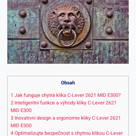
Obsah
1
Jak funguje chytrá klika C-Lever 2621 MID ​E300?
2
Inteligentní funkce a výhody kliky C-Lever⁢ 2621
MID E300
3
Inovativní design a ergonomie kliky C-Lever 2621
MID E300
4
Optimalizujte bezpečnost s chytrou klikou C-Lever