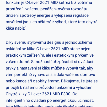
funkcím je C-Lever 2621 MID šetrná k životnímu
prostředí i vašemu peněženkovému rozpočtu.⁢
Snížení spotřeby energie a vylepšená regulace
osvětlení jsou jen některé z výhod, které tato chytrá
klika nabízí.
Díky svému stylovému designu a ⁢jednoduchému
ovládání se klika C-Lever 2621 MID stane ⁣nejen
‌praktickým zařízením, ale i estetickým‍ prvkem ve⁢
vašem domě. S možností přizpůsobit si ovládací
prvky a nastavení si kliku můžete vybavit ⁤tak,⁤ aby
vám perfektně vyhovovala a dala vašemu domovu
nebo kanceláři osobitý ‌šmrnc. Děkujeme, že jste se
připojili ⁢k ​našemu průvodci funkcemi a výhodami
Chytré kliky C-Lever 2621 ⁣MID E300. Od
inteligentního ovládání po energetickou účinnost,
tato kliková jednotka poskytuje široké​ spektrum