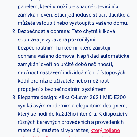
panelem, který umožňuje ‍snadné otevírání a
zamykání dveří. Stačí jednoduše stlačit tlačítko a
můžete vstoupit nebo vystoupit z vašeho domu.
Bezpečnost a ochrana: Tato chytrá kliková
souprava‌ je vybavena pokročilými
bezpečnostními funkcemi, které zajišťují
ochranu vašeho domova. Například ⁢automatické
zamykání dveří po určité době nečinnosti,
možnost nastavení individuálních‍ přístupových
kódů pro různé uživatele nebo možnost
propojení ‍s ​bezpečnostním systémem.
Elegantní design: Klika C-Lever 2621 MID E300⁣
vyniká svým moderním a elegantním⁢ designem,
který se hodí do každého interiéru. K dispozici v
různých barevných provedeních a provedeních
materiálů, můžete si vybrat ten,
který nejlépe