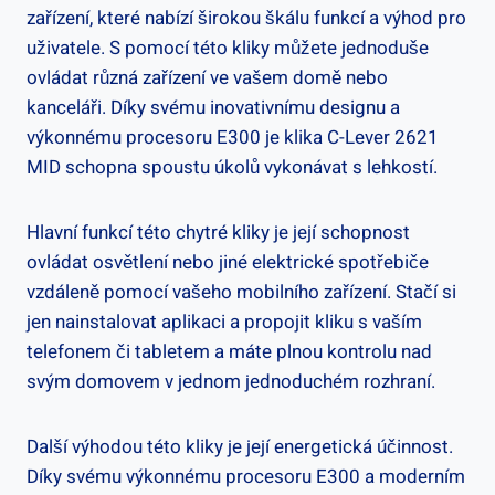
zařízení, které nabízí širokou⁢ škálu funkcí ⁣a výhod pro
⁣uživatele. S ‍pomocí této kliky⁣ můžete​ jednoduše
ovládat ‍různá zařízení ve vašem domě nebo⁤
kanceláři. Díky svému inovativnímu designu a
výkonnému procesoru E300 je klika C-Lever ​2621
MID schopna spoustu úkolů vykonávat s lehkostí.
Hlavní funkcí ‍této chytré ⁣kliky je její schopnost
ovládat osvětlení nebo ‌jiné ⁤elektrické spotřebiče
vzdáleně pomocí vašeho mobilního zařízení. Stačí si
jen nainstalovat aplikaci a propojit kliku⁣ s‌ vaším
telefonem ⁤či ⁤tabletem ⁢a máte plnou kontrolu nad
svým domovem v jednom jednoduchém rozhraní.
Další‌ výhodou této kliky je její energetická účinnost.
Díky svému výkonnému​ procesoru ‍E300 a moderním