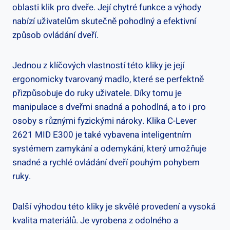
oblasti klik pro ​dveře. Její chytré funkce a výhody⁢
nabízí uživatelům skutečně pohodlný a efektivní
způsob⁢ ovládání dveří.
Jednou z klíčových vlastností‍ této kliky je její
ergonomicky tvarovaný madlo, které se perfektně
přizpůsobuje do ruky uživatele. Díky ⁢tomu je
manipulace s dveřmi snadná a ⁤pohodlná, a to i pro
osoby s různými fyzickými nároky. Klika⁢ C-Lever
2621 MID E300 je také vybavena inteligentním
systémem zamykání a odemykání, který umožňuje
snadné a rychlé ovládání dveří pouhým pohybem
ruky.
Další výhodou této ‌kliky ​je skvělé provedení ​a vysoká
kvalita‌ materiálů. Je vyrobena z⁢ odolného⁢ a