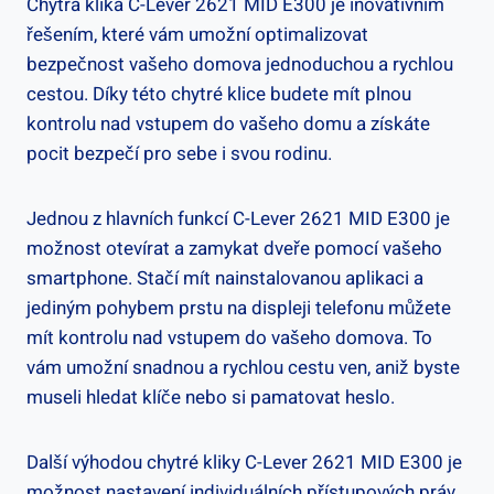
Chytrá klika C-Lever 2621 MID E300 ⁢je⁣ inovativním
řešením, které vám umožní optimalizovat
bezpečnost ⁢vašeho domova jednoduchou a⁤ rychlou⁤
cestou. Díky této chytré klice budete mít ⁣plnou
kontrolu nad vstupem do vašeho domu a získáte
pocit bezpečí pro⁢ sebe i svou rodinu.
Jednou z hlavních funkcí C-Lever 2621 MID E300 je
možnost otevírat a‍ zamykat dveře pomocí vašeho
smartphone. Stačí mít​ nainstalovanou aplikaci a
jediným pohybem prstu na displeji telefonu můžete
mít ⁤kontrolu nad ‌vstupem do vašeho​ domova. ‍To
vám umožní snadnou a rychlou cestu ven, aniž byste
museli hledat klíče nebo si pamatovat heslo.
Další výhodou chytré kliky C-Lever‌ 2621 MID E300 je
‍možnost nastavení individuálních přístupových práv