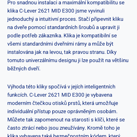
Pro snadnou instalaci a‌ maximální kompatibilitu se
klika C-Lever 2621 MID⁢ E300​ jsme vyvinuli
jednoduchý a intuitivní proces. Stačí připevnit kliku
na dveře pomocí standardních šroubů a upravit ji
podle potřeb ‌zákazníka. Klika ‌je kompatibilní se
všemi standardními dveřními rámy a může být
instalována jak na levou,⁣ tak pravou stranu. Díky
tomuto univerzálnímu designu ji lze ​použít na většinu
běžných dveří.
Výhoda této kliky spočívá v jejích⁢ inteligentních
funkcích. C-Lever 2621 MID E300 je⁤ vybavena
‌moderním čtečkou otisků prstů, která umožňuje
individuální přístup pouze oprávněným osobám.
Můžete tak ⁤zapomenout na starosti s klíči, které se
často ztrácí ‍nebo jsou zneužívány. Kromě toho je
klika vybavena také bezpečnostním kódem, který