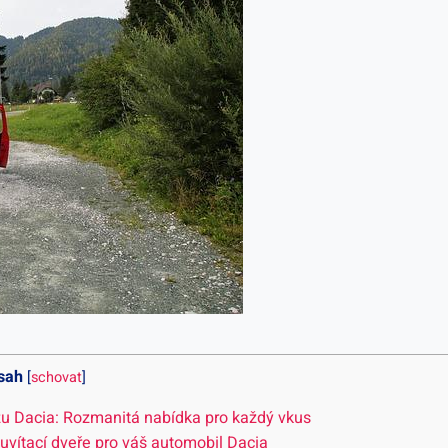
sah
[
schovat
]
zu Dacia: Rozmanitá nabídka pro každý vkus
 uvítací dveře pro váš automobil Dacia