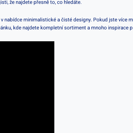
sti, že najdete přesně to, co hledáte.
v nabídce minimalistické a čisté designy. Pokud jste více mod
stránku, kde najdete kompletní sortiment a mnoho inspirace p