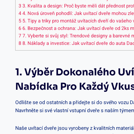
3
3. Kvalita a design: Proč byste měli dát přednost p
4
4. Nová úroveň pohodlí: Jak uvítací dveře mohou zlep
5
5. Tipy a triky pro montáž uvítacích dveří do vašeho
6
6. Bezpečnost a ochrana: Jak uvítací dveře od 2ks
7
7. Vyberte si svůj styl: Trendové designy a barevné 
8
8. Náklady a investice: Jak uvítací dveře do auta 
1. Výběr Dokonalého Uv
Nabídka Pro Každý Vku
Odlište se od ostatních a přidejte si do svého vozu
Navrhněte si své vlastní vstupní dveře s naším týme
Naše uvítací dveře jsou vyrobeny z kvalitních materiál