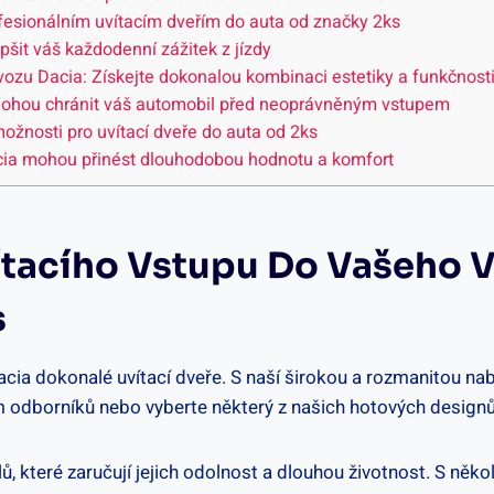
rofesionálním uvítacím dveřím do auta od značky 2ks
šit váš každodenní zážitek z jízdy
 vozu Dacia: Získejte dokonalou kombinaci estetiky a funkčnost
 mohou chránit váš automobil před neoprávněným vstupem
možnosti pro uvítací dveře do auta od 2ks
Dacia mohou přinést dlouhodobou hodnotu a komfort
ítacího Vstupu Do Vašeho 
s
 Dacia dokonalé uvítací dveře. S naší širokou a rozmanitou 
m odborníků nebo vyberte některý z našich hotových designů
ů, které zaručují jejich odolnost a dlouhou životnost. S něk