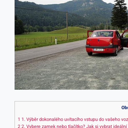
Ob
1
1. Výběr dokonalého uvítacího vstupu do vašeho vo
2
2. Vybere zamek nebo tlačítko? Jak si vybrat ideální