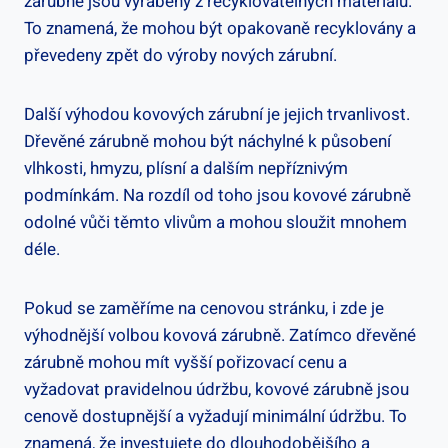
zárubně jsou vyráběny z recyklovatelných materiálů.
To znamená, že mohou být opakovaně recyklovány a
převedeny zpět do výroby nových zárubní.
Další výhodou kovových zárubní je jejich trvanlivost.
Dřevěné zárubně mohou být náchylné k působení
vlhkosti, hmyzu, plísní a dalším nepříznivým
podmínkám. Na rozdíl od toho jsou kovové zárubně
odolné vůči těmto vlivům a mohou sloužit mnohem
déle.
Pokud se zaměříme na cenovou stránku, i zde je
výhodnější volbou kovová zárubně. Zatímco dřevěné
zárubně mohou mít vyšší pořizovací cenu a
vyžadovat pravidelnou údržbu, kovové zárubně jsou
cenově dostupnější a vyžadují minimální údržbu. To
znamená, že investujete do dlouhodobějšího a