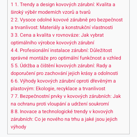
1
1. Trendy a design kovových zárubní: Kvalita a
široký výběr moderních vzorů a tvarů
2
2. Vysoce odolné kovové zárubně pro bezpečnost
a trvanlivost: Materiály a konstrukční vlastnosti
3
3. Cena a kvalita v rovnováze: Jak vybrat
optimálního výrobce kovových zárubní
4
4. Profesionální instalace zárubní: Důležitost
správné montáže pro optimální funkčnost a vzhled
5
5. Údržba a čištění kovových zárubní: Rady a
doporučení pro zachování jejich krásy a odolnosti
6
6. Výhody kovových zárubní oproti dřevěným a
plastovým: Ekologie, recyklace a trvanlivost
7
7. Bezpečnostní prvky v kovových zárubních: Jak
na ochranu proti vloupání a udržení soukromí
8
8. Inovace a technologické trendy v kovových
zárubních: Co je nového na trhu a jaké jsou jejich
výhody