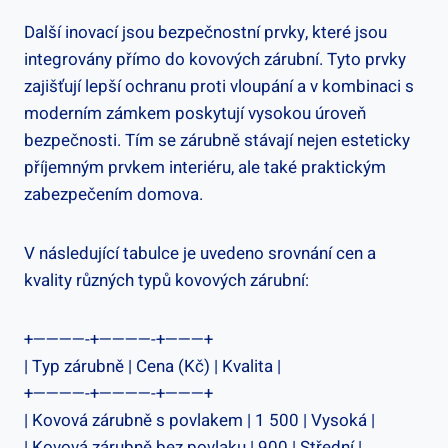
Další inovací jsou bezpečnostní prvky, které jsou
integrovány přímo do kovových zárubní. Tyto prvky
zajišťují lepší ochranu proti vloupání a v kombinaci s
moderním zámkem poskytují vysokou úroveň
bezpečnosti. Tím se zárubně stávají nejen esteticky
příjemným prvkem interiéru, ale také praktickým
zabezpečením domova.
V následující tabulce je uvedeno srovnání cen a
kvality různých typů kovových zárubní:
+————-+————-+———+
| Typ zárubně | Cena (Kč) | Kvalita |
+————-+————-+———+
| Kovová zárubně s povlakem | 1 500 | Vysoká |
| Kovová zárubně bez povlaku | 900 | Střední |