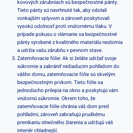
kovových zárubniach sú bezpečnostné pánty.
Tieto pánty sú navrhnuté tak, aby odolali
vonkajším vplyvom a zároveň poskytovali
vysokú odolnosť proti vnútornému tlaku. V
prípade pokusu o vlámanie sa bezpečnostné
pánty vyrobené z kvalitného materiálu nezlomia
a udržia vašu zárubňu v pevnom stave.
Zatemňovacie fólie: Ak si želáte udržať svoje
súkromie a zabrániť nežiaducim pohľadom do
vášho domu, zatemňovacie fólie sú skvelým
bezpečnostným prvkom. Tieto fólie sa
jednoducho prilepia na okno a poskytujú vám
vnútornú súkromie. Okrem toho, že
zatemňovacie fólie chránia váš dom pred
pohľadmi, zároveň zabraňujú prudkému
prenikaniu slnečného žiarenia a udržujú váš
interiér chladnejší.