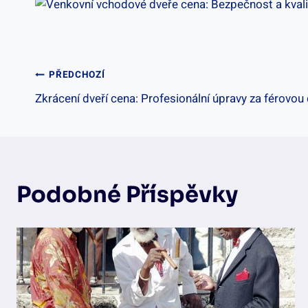
Navigace
PŘEDCHOZÍ
Zkrácení dveří cena: Profesionální úpravy za férovou
Pro
Příspěvek
Podobné Příspěvky