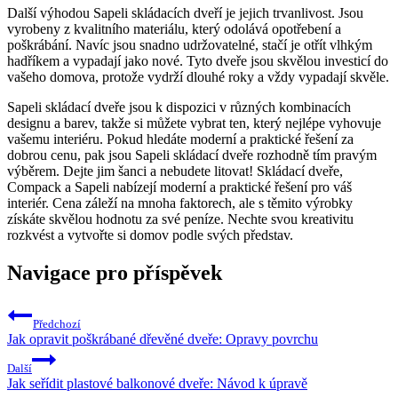
Další výhodou Sapeli skládacích dveří je jejich trvanlivost. Jsou
vyrobeny z kvalitního materiálu, který odolává opotřebení a
poškrábání. Navíc jsou snadno udržovatelné, stačí je otřít vlhkým
hadříkem a vypadají jako nové. Tyto dveře jsou skvělou investicí do
vašeho domova, protože vydrží dlouhé roky a vždy vypadají skvěle.
Sapeli skládací dveře jsou k dispozici v různých kombinacích
designu a barev, takže si můžete vybrat ten, který nejlépe vyhovuje
vašemu interiéru. Pokud hledáte moderní a praktické řešení za
dobrou cenu, pak jsou Sapeli skládací dveře rozhodně tím pravým
výběrem. Dejte jim šanci a nebudete litovat! Skládací dveře,
Compack a Sapeli nabízejí moderní a praktické řešení pro váš
interiér. Cena záleží na mnoha faktorech, ale s těmito výrobky
získáte skvělou hodnotu za své peníze. Nechte svou kreativitu
rozkvést a vytvořte si domov podle svých představ.
Navigace pro příspěvek
Předchozí
Jak opravit poškrábané dřevěné dveře: Opravy povrchu
Další
Jak seřídit plastové balkonové dveře: Návod k úpravě