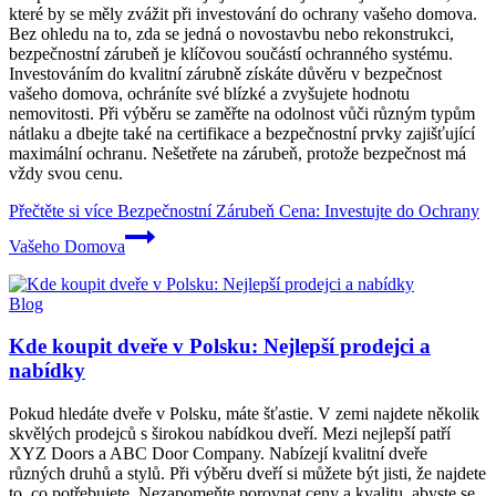
které by se měly zvážit při investování do ochrany vašeho domova.
Bez ohledu na to, zda se jedná o novostavbu nebo rekonstrukci,
bezpečnostní zárubeň je klíčovou součástí ochranného systému.
Investováním do kvalitní zárubně získáte důvěru v bezpečnost
vašeho domova, ochráníte své blízké a zvyšujete hodnotu
nemovitosti. Při výběru se zaměřte na odolnost vůči různým typům
nátlaku a dbejte také na certifikace a bezpečnostní prvky zajišťující
maximální ochranu. Nešetřete na zárubeň, protože bezpečnost má
vždy svou cenu.
Přečtěte si více
Bezpečnostní Zárubeň Cena: Investujte do Ochrany
Vašeho Domova
Blog
Kde koupit dveře v Polsku: Nejlepší prodejci a
nabídky
Pokud hledáte dveře v Polsku, máte šťastie. V zemi najdete několik
skvělých prodejců s širokou nabídkou dveří. Mezi nejlepší patří
XYZ Doors a ABC Door Company. Nabízejí kvalitní dveře
různých druhů a stylů. Při výběru dveří si můžete být jisti, že najdete
to, co potřebujete. Nezapomeňte porovnat ceny a kvalitu, abyste se