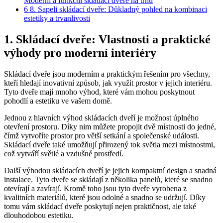
Moderní a funkční skládací dveře na trhu
6
8. Sapeli skládací dveře: Důkladný pohled na kombinaci
estetiky a trvanlivosti
1. Skládací dveře: Vlastnosti a praktické
výhody pro moderní interiéry
Skládací dveře jsou moderním a praktickým řešením pro všechny,
kteří hledají inovativní způsob, jak využít prostor v jejich interiéru.
Tyto dveře mají mnoho výhod, které vám mohou poskytnout
pohodlí a estetiku ve vašem domě.
Jednou z hlavních výhod skládacích dveří je možnost úplného
otevření prostoru. Díky nim můžete propojit dvě místnosti do jedné,
čímž vytvoříte prostor pro větší setkání a společenské události.
Skládací dveře také umožňují přirozený tok světla mezi místnostmi,
což vytváří světlé a vzdušné prostředí.
Další výhodou skládacích dveří je jejich kompaktní design a snadná
instalace. Tyto dveře se skládají z několika panelů, které se snadno
otevírají a zavírají. Kromě toho jsou tyto dveře vyrobena z
kvalitních materiálů, které jsou odolné a snadno se udržují. Díky
tomu vám skládací dveře poskytují nejen praktičnost, ale také
dlouhodobou estetiku.