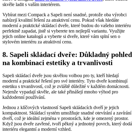
skvěle ladit s vaším interiérem.
Vybírat mezi Compack a Sapeli není snadné, protože oba výrobci
nabízejí kvalitní řešení za atraktivní cenu. Pokud však hledáte
moderní a praktické skládací dveře, které budou do vašeho interiéru
perfektně zapadat, jistě si vyberete ten nejlepší variantu. Využijte
jejich online katalogů a vyberte si dveře, které vám splní sen o
stylovém interiéru za atraktivní cenu.
8. Sapeli skládací dveře: Důkladný pohled
na kombinaci estetiky a trvanlivosti
Sapeli skládací dveře jsou skvělou volbou pro ty, kteří hledají
moderní a praktické řešení pro své interiéry. Tyto dveře kombinují
estetiku s trvanlivostí, což je zvláště důležité v každém domácnosti.
Nejenže vypadají skvěle, ale také přinášejí mnoho výhod pro
každodenní používání.
Jednou z klíčových vlastností Sapeli skládacích dveří je jejich
kompaktnost. Skládací systém umožňuje snadné otevírání a zavírání
dveří, což je ideální zejména v prostorách, kde je omezený prostor.
Když jsou dveře zavřené, tvoří pěkný a jednotný povrch, který dodá
interiéru elegantní a moderní vzhled.