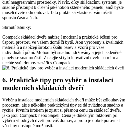
čistí neagresivními prostředky. Navíc, díky skládacímu systému, je
snadné přistoupit k čištění jakéhokoli skleněného panelu, aniž byste
museli dveře odmontovat. Tato praktická vlastnost vám ušetří
spoustu času a úsilí.
Shrnutí tabulky:
Compack skládací dveře nabízejí moderní a praktické řešení pro
úsporu prostoru ve vašem domě či bytě. Jsou vyrobeny z kvalitních
materiálů a nabízejí širokou škálu barev a vzorů pro vaše
individuální přání. Mohou být snadno udržovány a jejich skleněné
panely se snadno čistí. Získejte si tyto inovativní dveře na míru a
nechte svůj domov zazářit s Compack.
6. Praktické tipy pro výběr a instalaci
moderních skládacích dveří
Výběr a instalace moderních skládacích dveří může být zdlouhavým
procesem, ale s několika praktickými tipy se dá zvládnout snadno a
rychle. Prvním krokem je zjistit si přesnou cenu za skládací dveře,
jako jsou Compack nebo Sapeli. Cena je důležitým faktorem při
výběru vhodných dveří pro váš domov, a proto je dobré porovnat
všechny dostupné možnosti.