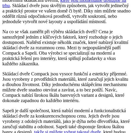
moderními skládacími dveřmi,
které jsou momentálně dostupné na
trhu
. Skládací dveře jsou skvělým způsobem, jak vytvořit jedinečný
a praktický prostor ve vašem domě či bytě. Díky nim můžete snadno
oddělit různá odpočinková prostředí, vytvořit soukromí, nebo
jednoduše vytvořit nové layouty a uspořádání místností.
Na co se však zaměřit při výběru skládacích dveří? Cena je
samozřejmě jedním z klíčových faktorů, který rozhoduje o jejich
dostupnosti. Naštěstí existuje několik značek, které nabízejí kvalitní
skládací dveře za rozumnou cenu. Mezi ty nejpopulárnější patří
Compack a Sapeli. Oba výrobci se specializují na moderní a
praktická řešení pro interiéry, která splňují požadavky a vkus
každého zákazníka.
Skládací dveře Compack jsou vysoce funkční a esteticky příjemné.
Jsou vyrobeny z prvotřídních materiálů, které zaručují jejich kvalitu
a dlouhou životnost. Díky jednoduchému sklápěcímu mechanismu
můžete dveře snadno otevírat a zavírat, a to bez potíží. Navíc,
Compack nabízí širokou škálu barevných variant a designů, které
dokonale zapadnou do každého interiéru.
Sapeli je další společnost, která nabízí moderní a funkcionalistická
skládací dveře za konkurenceschopnou cenu. Jejich dveře jsou
vyrobeny z odolných materiálů, jako je dýha nebo dřevotříska, které
zaručují stabilitu a odolnost. Sapeli také disponuje širokou škálou
barev a designů,
takže si můžete vybrat takové dveře
, které budou