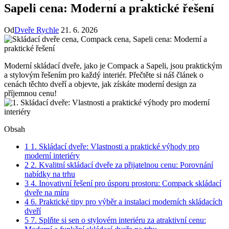
Sapeli cena: Moderní a praktické řešení
Od
Dveře Rychle
21. 6. 2026
Moderní skládací dveře, jako je Compack a Sapeli, jsou praktickým
a stylovým řešením pro každý interiér. Přečtěte si náš článek o
cenách těchto dveří a objevte, jak získáte moderní design za
příjemnou cenu!
Obsah
1
1. Skládací dveře: Vlastnosti a praktické výhody pro
moderní interiéry
2
2. Kvalitní skládací dveře za přijatelnou cenu: Porovnání
nabídky na trhu
3
4. Inovativní řešení pro úsporu prostoru: Compack skládací
dveře na míru
4
6. Praktické tipy pro výběr a instalaci moderních skládacích
dveří
5
7. Splňte si sen o stylovém interiéru za atraktivní cenu: