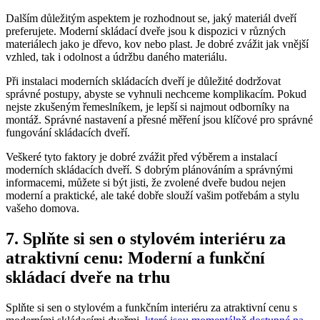
Dalším důležitým aspektem je rozhodnout se, jaký materiál dveří
preferujete. Moderní skládací dveře jsou k dispozici v různých
materiálech jako je dřevo, kov nebo plast. Je dobré zvážit jak vnější
vzhled, tak i odolnost a údržbu daného materiálu.
Při instalaci moderních skládacích dveří je důležité dodržovat
správné postupy, abyste se vyhnuli nechceme komplikacím. Pokud
nejste zkušeným řemeslníkem, je lepší si najmout odborníky na
montáž. Správné nastavení a přesné měření jsou klíčové pro správné
fungování skládacích dveří.
Veškeré tyto faktory je dobré zvážit před výběrem a instalací
moderních skládacích dveří. S dobrým plánováním a správnými
informacemi, můžete si být jisti, že zvolené dveře budou nejen
moderní a praktické, ale také dobře slouží vašim potřebám a stylu
vašeho domova.
7. Splňte si sen o stylovém interiéru za
atraktivní cenu: Moderní a funkční
skládací dveře na trhu
Splňte si sen o stylovém a funkčním interiéru za atraktivní cenu s