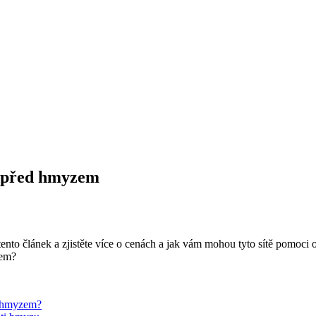
a před hmyzem
 tento článek a zjistěte více o cenách a jak vám mohou tyto sítě pomoc
ed hmyzem?