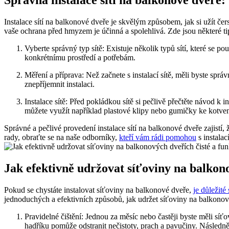
Správná instalace sítí na balkonové dveře:
Instalace sítí na balkonové dveře je skvělým způsobem, jak si užít če
vaše ochrana před hmyzem je účinná a spolehlivá. Zde jsou některé tip
Vyberte správný typ sítě: Existuje několik typů sítí, které se p
konkrétnímu prostředí a potřebám.
Měření a příprava: Než začnete s instalací sítě, měli byste sprá
znepříjemnit instalaci.
Instalace sítě: Před pokládkou sítě si pečlivě přečtěte návod k 
můžete využít například plastové klipy nebo gumičky ke kotvení
Správné a pečlivé provedení instalace sítí na balkonové dveře zajistí
rady, obraťte se na naše odborníky,
kteří vám rádi pomohou
s instala
Jak efektivně udržovat síťoviny na balkono
Pokud se chystáte instalovat síťoviny na balkonové dveře,
je důležité
jednoduchých a efektivních způsobů, jak udržet síťoviny na balkonový
Pravidelné čištění: Jednou za měsíc nebo častěji byste měli síť
hadříku pomůže odstranit nečistoty, prach a pavučiny. Následn