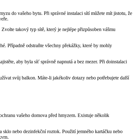
zu do vašeho bytu. Při správné instalaci sítí můžete mít jistotu, že
veře.
. Zvolte takový typ sítě, který je nejlépe přizpůsoben vášmu
suché. Případně odstraňte všechny překážky, které by mohly
ajistěte, aby byla síť správně napnutá a bez mezer. Při doinstalaci
žívat svůj balkon. Máte-li jakékoliv dotazy nebo potřebujete další
 pro ochranu vašeho domova před hmyzem. Existuje několik
 na sklo nebo dezinfekční roztok. Použití jemného kartáčku nebo
kvrn.