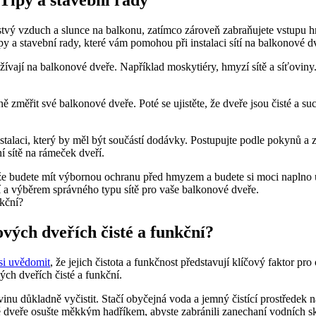
 Tipy a stavební rady
rstvý vzduch a slunce na balkonu, zatímco zároveň zabraňujete vstupu hmy
y a stavební rady, které vám pomohou při instalaci sítí na balkonové d
oužívají na balkonové dveře. Například moskytiéry, hmyzí sítě a síťoviny
vně změřit své balkonové dveře. Poté se ujistěte, že dveře jsou čisté a 
instalaci, který by měl být součástí dodávky. Postupujte podle pokynů a z
 sítě na rámeček dveří.
, že budete mít výbornou ochranu před hmyzem a budete si moci naplno u
cí a výběrem správného typu sítě pro vaše balkonové dveře.
vých dveřích čisté a funkční?
 si uvědomit
, že jejich čistota a funkčnost představují klíčový faktor
ch dveřích čisté a funkční.
ovinu důkladně vyčistit. Stačí obyčejná voda a jemný čistící prostředek
ě dveře osušte měkkým hadříkem, abyste zabránili zanechaní vodních s