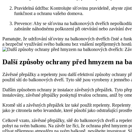
Pravidelná údržba: Kontrolujte síťovinu pravidelně, abyste zjist
funkčnost a ochranu vašeho domova.
Prevence: Aby se síťovina na balkonových dveřích nepoškodila p
zabráníte náhodnému poškození při otevírání nebo zavírání dveř
Pamatujte, že udržování síťoviny na balkonových dveřích čisté a fun
a bezpečné využívání svého balkonu bez vnášení nepříjemných hostů
Další způsoby ochrany před hmyzem na ba
Závěsné přepážky a repelenty jsou další efektivní způsoby ochrany
použití sítí do balkonových dveří. Tyto sítě jsou vyrobeny z jemnéh
Dalším způsobem ochrany je instalace závěsných přepážek. Tyto přep
instalovány, závěsné přepážky poskytují trvalou ochranu, aniž by om
Kromě sítí a závěsných přepážek lze také použít repelenty. Repelenty 
jako je citronela nebo levandule, které působí jako odstrašující pros
Celkově vzato, závěsné přepážky, sítě do balkonových dveří a repelen
pobyt na svém balkonu. Na závěr lze říci, že ochrana před hmyzem po
užívat příjemnou atmosféru na svém balkoně, neváhejte investovat. Sít