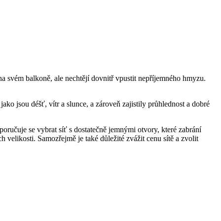
na svém balkoně, ale nechtějí dovnitř vpustit nepříjemného hmyzu.
ko jsou déšť, vítr a slunce, a zároveň zajistily průhlednost a dobré
Doporučuje se vybrat síť s dostatečně jemnými otvory, které zabrání
 velikosti. Samozřejmě je také důležité zvážit cenu sítě a zvolit