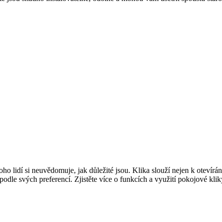
 lidí si neuvědomuje, jak důležité jsou. Klika slouží nejen k otevírání 
podle svých preferencí. Zjistěte více o funkcích a využití pokojové kli