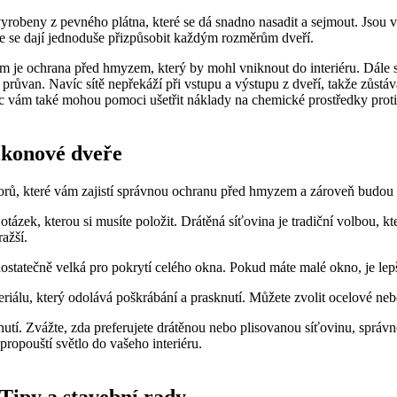
ou vyrobeny z pevného plátna, které se dá snadno nasadit a sejmout. Js
kže se dají jednoduše přizpůsobit každým rozměrům dveří.
je ochrana před hmyzem, který by mohl vniknout do interiéru. Dále sít
 průvan. Navíc sítě nepřekáží při vstupu a výstupu z dveří, takže zůst
onec vám také mohou pomoci ušetřit náklady na chemické prostředky prot
alkonové dveře
ktorů, které vám zajistí správnou ochranu před hmyzem a zároveň budou 
otázek, kterou si musíte položit. Drátěná síťovina je tradiční volbou, k
ražší.
e dostatečně velká pro pokrytí celého okna. Pokud máte malé okno, je le
riálu, který odolává poškrábání a prasknutí. Můžete zvolit ocelové neb
utí. Zvážte, zda preferujete drátěnou nebo plisovanou síťovinu, správno
ropouští světlo do vašeho interiéru.