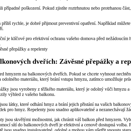
ili případné poškození. Pokud zjistíte roztrhnutou nebo protrhanou část,
říliš rychle, je dobré přijmout preventivní opatření. Například můžete
í.
kční je klíčové pro efektivní ochranu vašeho domova před nežádoucím 
.
lkonových dveřích: Závěsné přepážky a rep
 před hmyzem na balkonových dveřích. Pokud se chcete vyhnout nechtě
o a odolného materiálu, který brání vstupu hmyzu, zatímco umožňuje pr
ážky jsou vyrobeny z těžkého materiálu, který je odolný vůči hmyzu a
ezily výhled z vašeho balkonu.
jsou látky, které odhání hmyz a brání jejich přistání na vašich balkono
tředek pro hmyz. Repelenty jsou snadno aplikovatelné a nezanechávají ž
ty jsou skvělými možnostmi, jak chránit váš balkon před hmyzem. Vyber
mocí sítí do balkonových dveří je efektivní a cenově dostupná volba.
ě jsou snadno instalovatelné, odolné a mohou vám ušetřit spoustu staros