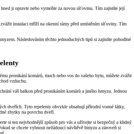
 hned ji opravte nebo vymeňte za novou síťovinu. Tím zajistíte její
 zvážit instalaci mříží na okenní rámy před umístěním síťoviny. Tím
hmyzem. Následováním těchto jednoduchých tipů si zajistíte pohodlné
elenty
nému pronikání komárů, much nebo vos do vašeho bytu, můžete zvážit
ůchod vzduchu.
 chrání váš balkon před pronikáním komárů a jiného hmyzu. Jednou
vých dveřích. Tyto repelenty obvykle obsahují přírodní vonné látky,
ádné zbytky na povrchu dveří.
te si ten nejvhodnější způsob pro vás a užívejte si bezpečný a klidný
 Pokud se chcete vyhnout nežádoucí návštěvě hmyzu a zároveň si
tí.