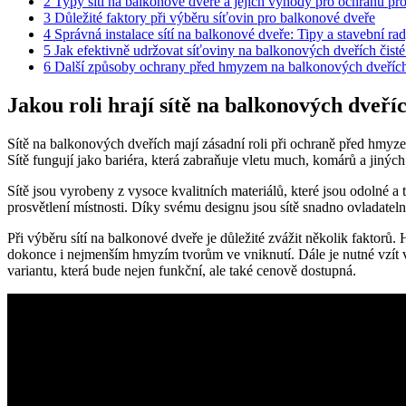
2
Typy sítí na balkonové dveře a jejich výhody pro ochranu pr
3
Důležité faktory při výběru síťovin pro balkonové dveře
4
Správná instalace sítí na balkonové dveře: Tipy a stavební ra
5
Jak efektivně udržovat síťoviny na balkonových dveřích čisté
6
Další způsoby ochrany před hmyzem na balkonových dveřích:
Jakou roli hrají sítě na balkonových dveř
Sítě na balkonových dveřích mají zásadní roli při ochraně před hmyze
Sítě fungují jako bariéra, která zabraňuje vletu much, komárů a jiný
Sítě jsou vyrobeny z vysoce kvalitních materiálů, které jsou odolné a 
prosvětlení místnosti. Díky svému designu jsou sítě snadno ovladateln
Při výběru sítí na balkonové dveře je důležité zvážit několik faktorů. 
dokonce i nejmenším hmyzím tvorům ve vniknutí. Dále je nutné vzít v úv
variantu, která bude nejen funkční, ale také cenově dostupná.