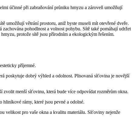
ou velmi účinné při zabraňování průniku hmyzu a zároveň umožňují
ě umožňují větrání prostoru, aniž byste museli mít otevřené dveře.
ává zachována pohodlnost a volnost pohybu. Sítě také pomáhají udržet
i hmyzu, protože sítě jsou přírodním a ekologickým řešením.
esteticky příjemné.
terá poskytuje dobrý výhled a odolnost. Plisovaná síťovina je novější
pší zvolit menší síťovinu, která bude více odpovídat rozměrům okna.
o hliníkové rámy, které jsou pevné a odolné.
u velikost pro vaše okna a kvalitu materiálu. Síťoviny nejenže