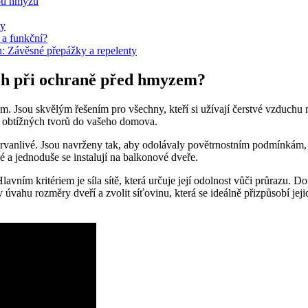
oti hmyzu
dy
 a funkční?
 Závěsné přepážky a repelenty
ích při ochraně před hmyzem?
m. Jsou skvělým řešením pro všechny, kteří si užívají čerstvé vzduchu 
ch obtížných tvorů do vašeho domova.
trvanlivé. Jsou navrženy tak, aby odolávaly povětrnostním podmínkám, ja
é a jednoduše se instalují na balkonové dveře.
Hlavním kritériem je síla sítě, která určuje její odolnost vůči průrazu. 
ahu rozměry dveří a zvolit síťovinu, která se ideálně přizpůsobí jejich