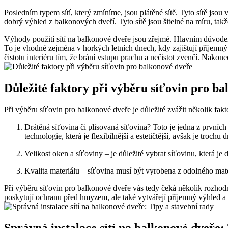
Posledním typem sítí, který zmíníme, jsou plátěné sítě. Tyto sítě js
dobrý výhled z balkonových dveří. Tyto sítě jsou šitelné na míru, ta
Výhody použití sítí na balkonové dveře jsou zřejmé. Hlavním důvodem 
To je vhodné zejména v horkých letních dnech, kdy zajištují příjemný
čistotu interiéru tím, že brání vstupu prachu a nečistot zvenčí. Nak
Důležité faktory při výběru síťovin pro b
Při výběru síťovin pro balkonové dveře je důležité zvážit několik fa
Drátěná síťovina či plisovaná síťovina? Toto je jedna z prvních 
technologie, která je flexibilnější a estetičtější, avšak je trochu d
Velikost oken a síťoviny – je důležité vybrat síťovinu, která j
Kvalita materiálu – síťovina musí být vyrobena z odolného mate
Při výběru síťovin pro balkonové dveře vás tedy čeká několik rozhodn
poskytují ochranu před hmyzem, ale také vytvářejí příjemný výhled a p