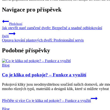
Navigace pro příspěvek
Předchozí
Jak otevřít staré zamčené dveře: Bezpečné a snadné odblokování
Další
Oprava kování plastových dveří: Profesionální servis
Podobné příspěvky
Blog
Co je klika od pokoje? – Funkce a využití
Pokojová kliky jsou neodmyslitelnou součástí našich domovů, ale mnoho
mnoho různých typů, materiálů a designů klik, které si můžete vybrat 
Přečtěte si více
Co je klika od pokoje? – Funkce a využití
Blog