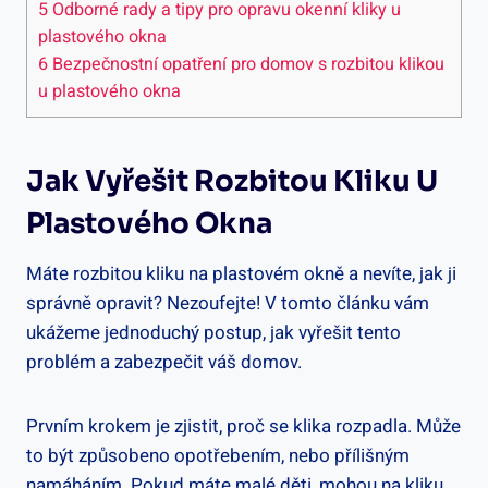
5
Odborné rady ⁣a tipy pro opravu okenní ⁢kliky ​u
plastového okna
6
Bezpečnostní opatření pro domov s rozbitou klikou
u plastového okna
Jak Vyřešit Rozbitou Kliku U
Plastového Okna
Máte rozbitou kliku na plastovém okně a nevíte, jak ji
správně opravit? Nezoufejte! V ⁣tomto článku vám
ukážeme jednoduchý postup, jak vyřešit tento
problém a ​zabezpečit váš ‍domov.
Prvním krokem je zjistit, proč se klika rozpadla. Může‌
to být způsobeno opotřebením, nebo přílišným
namáháním. Pokud máte⁢ malé děti, ⁢mohou na kliku