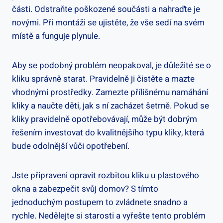
části.⁤ Odstraňte poškozené součásti a nahraďte je
novými. Při montáži se ujistěte, že vše sedí⁢ na svém
místě a funguje ​plynule.
Aby se‌ podobný problém neopakoval, je důležité se o
kliku ⁣správně starat. Pravidelně ji čistěte a mazte
vhodnými prostředky. Zamezte ⁤přílišnému namáhání
kliky a naučte děti, ⁢jak s ní zacházet šetrně. Pokud se
kliky⁣ pravidelně opotřebovávají,⁤ může⁤ být dobrým
řešením investovat do kvalitnějšího typu kliky, která
bude odolnější ⁢vůči opotřebení.
Jste ⁤připraveni ‍opravit rozbitou kliku u plastového
‍okna a zabezpečit svůj domov? S tímto
jednoduchým postupem to zvládnete snadno a
rychle. ‌Nedělejte si starosti a vyřešte⁢ tento problém