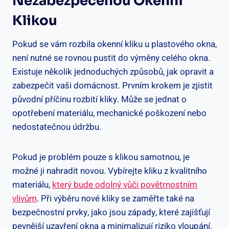
Nezabezpečenou ⁣okenní
Klikou
Pokud se vám rozbila okenní kliku u plastového okna,
není nutné se rovnou pustit do výměny celého okna.
⁤Existuje několik⁢ jednoduchých způsobů, jak ⁣opravit a
‍zabezpečit vaši domácnost. Prvním krokem je‍ zjistit
původní příčinu rozbití kliky. Může se jednat o
opotřebení materiálu, mechanické poškození ‌nebo
nedostatečnou údržbu.
Pokud je problém ‍pouze s klikou samotnou, je
možné ji nahradit novou. Vybírejte kliku z kvalitního
materiálu,
který bude odolný vůči povětrnostním
vlivům
. Při výběru nové kliky se zaměřte⁢ také na
bezpečnostní prvky, jako jsou západy, které zajišťují
pevnější uzavření okna a ​minimalizují riziko vloupání.