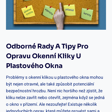
Odborné Rady ⁣a Tipy Pro
Opravu Okenní ⁢kliky ​u
Plastového Okna
Problémy ⁢s okenní klikou u plastového okna mohou
být ‍nejen otravné, ale také ​způsobit potenciální‍
bezpečnostní hrozbu. Není nic horšího než zjistit, že⁣
kliku nelze zavřít nebo otevřít, zejména když se jedná
o okno v přízemí. Ale nezoufejte! Existuje několik
jednoduchých oprav, které můžete provést sami a