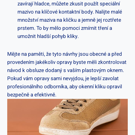
⁣zavírají hladce, můžete zkusit použít speciální
mazivo na⁤ klíčové ‌kontaktní body. Nalijte malé
množství maziva na kličku a jemně‌ jej roztřete
prstem. To by mělo pomoci zmírnit ‍tření a
umožnit hladší pohyb kliky.
Mějte na paměti, že tyto návrhy jsou obecné a před
provedením jakékoliv opravy ⁢byste měli zkontrolovat
návod k obsluze dodaný s ⁤vaším plastovým oknem.
Pokud vám⁤ opravy sami nevyjdou, je⁣ lepší zavolat
⁣profesionálního odborníka,​ aby okenní kliku opravil
bezpečně a ‌efektivně.