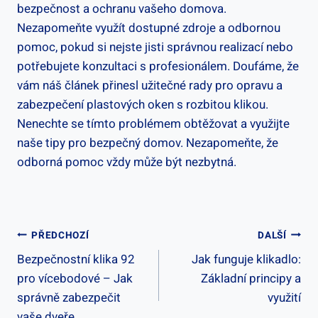
bezpečnost‌ a ochranu vašeho domova.
Nezapomeňte⁤ využít dostupné zdroje a odbornou
pomoc, ‍pokud si nejste jisti správnou realizací nebo​
potřebujete konzultaci s profesionálem. Doufáme, že
vám náš článek přinesl užitečné⁣ rady pro opravu a​
zabezpečení​ plastových oken s rozbitou klikou.
‍Nenechte se tímto⁣ problémem obtěžovat a využijte
naše tipy pro bezpečný domov. Nezapomeňte, že
odborná pomoc vždy může být nezbytná. ​
Navigace
PŘEDCHOZÍ
DALŠÍ
Bezpečnostní klika 92
Jak funguje klikadlo:
Pro
pro vícebodové – Jak
Základní principy a
Příspěvek
správně zabezpečit
využití
vaše dveře