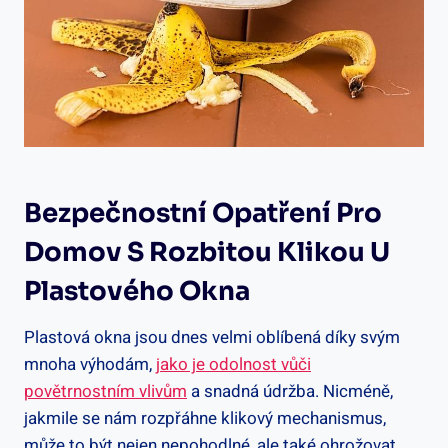
Bezpečnostní Opatření Pro
Domov S Rozbitou Klikou U
Plastového Okna
Plastová okna ‍jsou dnes velmi oblíbená díky⁤ svým
mnoha výhodám,
jako je odolnost vůči
povětrnostním vlivům
a snadná údržba. Nicméně,
jakmile se​ nám rozpřáhne klikový mechanismus,
může ​to být nejen nepohodlné, ale také ohrožovat