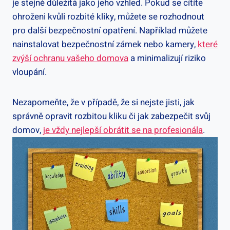
je stejně důležitá jako jeho vzhled. Pokud se‍ cítíte
ohroženi kvůli rozbité kliky,​ můžete se rozhodnout
pro další bezpečnostní opatření. Například můžete
nainstalovat bezpečnostní zámek nebo kamery,
které
zvýší ochranu vašeho domova
a minimalizují riziko
vloupání.
Nezapomeňte, že v případě, ‍že si nejste​ jisti, jak⁣
správně opravit rozbitou kliku či jak ‍zabezpečit ​svůj
domov,
je ​vždy nejlepší obrátit se na profesionála
.