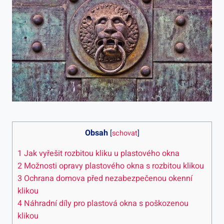
Obsah
[
schovat
]
1
Jak vyřešit rozbitou kliku u plastového okna
2
Možnosti opravy plastového okna s rozbitou klikou
3
Ochrana domova před nezabezpečenou ⁣okenní
klikou
4
Náhradní díly pro plastová okna s ‍poškozenou
klikou