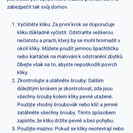
zabezpečit tak svůj domov.
Vyčištěte kliku: Za první​ krok se doporučuje
kliku důkladně vyčistit. Odstraňte veškerou
nečistotu a prach, který by se mohl hromadit v
okolí kliky.⁤ Můžete použít jemnou špachtličku
nebo kartáček ⁤na‍ malování k odstranění zbytků.
Dbejte však na to, abyste nepoškodili povrch
kliky.
Zkontrolujte a utáhněte šrouby: Dalším
důležitým krokem je zkontrolovat, zda jsou
všechny šrouby kolem kliky pevně utažené.
Použijte vhodný‍ šroubovák nebo klíč a‍ jemně
‌zatáhněte všechny šrouby. Tímto ⁢způsobem
zajistíte, že kliku‌ držíte ​pevně a bez pohybu.
Použijte mazivo: Pokud se kliky neotevírají nebo