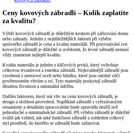
kovových zábradlí?
Ceny kovových zábradlí – Kolik zaplatíte
za kvalitu?
Výběr kovových zábradlí je důležitým krokem při zařizování domu
nebo zahrady. Jedním z nejdůležitějších faktorů při výběru
správného zábradlí je cena a kvalita materiálů. Při porovnávání cen
kovových zábradlí je důležité si uvědomit, že levné zábradlí nemusí
vždy znamenat nejlepší kvalitu.
Kvalita materiálu je jedním z klíčových prvků, který ovlivňuje
celkovou trvanlivost a estetiku zábradlí. Nejkvalitnější zábradlí jsou
vyrobená z nerezové oceli nebo hliníku, které jsou odolné vůči
povětrnostním vlivům a rzi. Tyto materiály poskytují zábradlí
dlouhou životnost a minimální údržbu.
Dalším faktorem, který má vliv na cenu kovových zábradlí, je
design a složitost provedení. Například zábradlí s vyřezávanými
ornamenty a detailním zpracováním bude zpravidla dražší než
jednoduché a minimalistické zábradlí. Při výběru zábradlí je důležité
zvážit jak vzhled, tak také funkčnost zábradlí a zohlednit celkový
styl prostředí, do kterého se zábradlí bude zařazovat.