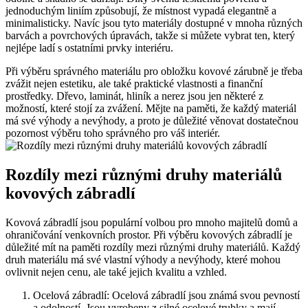
jednoduchým liniím způsobují, že místnost vypadá elegantně a
minimalisticky. Navíc jsou tyto materiály dostupné v mnoha různých
barvách a povrchových úpravách, takže si můžete vybrat ten, který
nejlépe ladí s ostatními prvky interiéru.
Při výběru správného materiálu pro obložku kovové zárubně je třeba
zvážit nejen estetiku, ale také praktické vlastnosti a finanční
prostředky. Dřevo, laminát, hliník a nerez jsou jen některé z
možností, které stojí za zvážení. Mějte na paměti, že každý materiál
má své výhody a nevýhody, a proto je důležité věnovat dostatečnou
pozornost výběru toho správného pro váš interiér.
Rozdíly mezi různými druhy materiálů
kovových zábradlí
Kovová zábradlí jsou populární volbou pro mnoho majitelů domů a
ohraničování venkovních prostor. Při výběru kovových zábradlí je
důležité mít na paměti rozdíly mezi různými druhy materiálů. Každý
druh materiálu má své vlastní výhody a nevýhody, které mohou
ovlivnit nejen cenu, ale také jejich kvalitu a vzhled.
Ocelová zábradlí: Ocelová zábradlí jsou známá svou pevností
a odolností. Jsou vyrobeny z silné ocelové trubky a mají