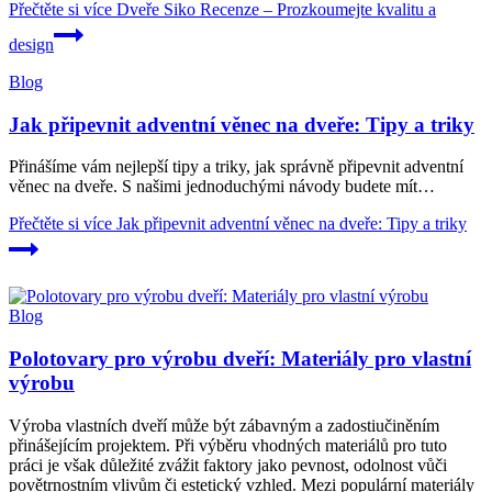
Přečtěte si více
Dveře Siko Recenze – Prozkoumejte kvalitu a
design
Blog
Jak připevnit adventní věnec na dveře: Tipy a triky
Přinášíme vám nejlepší tipy a triky, jak správně připevnit adventní
věnec na dveře. S našimi jednoduchými návody budete mít…
Přečtěte si více
Jak připevnit adventní věnec na dveře: Tipy a triky
Blog
Polotovary pro výrobu dveří: Materiály pro vlastní
výrobu
Výroba vlastních dveří může být zábavným a zadostiučiněním
přinášejícím projektem. Při výběru vhodných materiálů pro tuto
práci je však důležité zvážit faktory jako pevnost, odolnost vůči
povětrnostním vlivům či estetický vzhled. Mezi populární materiály