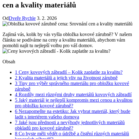
cen a kvality materiálů
Od
Dveře Rychle
3. 2. 2026
Zajímá vás, kolik by vás vyšla obložka kovové zárubně? V našem
článku se podíváme na ceny a kvalitu materiálů, abychom vám
pomohli najít tu nejlepší volbu pro váš domov.
Obsah
1
Ceny kovových zábradlí – Kolik zaplatíte za kvalitu?
2
Kvalita materiálů a jejich vliv na životnost zárubně
3
Tipy pro výběr správného materiálu pro obložku kovové
zárubně
4
Rozdíly mezi různými druhy materiálů kovových zábradlí
5
Jaký materiál je nejlepší kompromis mezi cenou a kvalitou
pro obložku kovové zárubně?
6
Nezapomeňte na estetiku: Jak vybrat materiál, který bude
ladit s interiérem vašeho domova
7
Jaké jsou přednosti a nevýhody jednotlivých materiálů
obkladů pro kovové zárubně?
8
Co byste měli vědět o údržbě a čistění různých materiálů