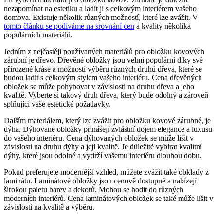
nezapomínat na estetiku a ladit ji s celkovým interiérem vašeho
domova. Existuje několik různých možností, které lze zvážit. V
tomto článku se podíváme na srovnání cen
a kvality několika
populárních materiálů.
Jedním z nejčastěji používaných materiálů pro obložku kovových
zárubní je dřevo. Dřevěné obložky jsou velmi populární díky své
přirozené kráse a možnosti výběru různých druhů dřeva, které se
budou ladit s celkovým stylem vašeho interiéru. Cena dřevěných
obložek se může pohybovat v závislosti na druhu dřeva a jeho
kvalitě. Vyberte si takový druh dřeva, který bude odolný a zároveň
splňující vaše estetické požadavky.
Dalším materiálem, který lze zvážit pro obložku kovové zárubně, je
dýha. Dýhované obložky přinášejí zvláštní dojem elegance a luxusu
do vašeho interiéru. Cena dýhovaných obložek se může lišit v
závislosti na druhu dýhy a její kvalitě. Je důležité vybírat kvalitní
dýhy, které jsou odolné a vydrží vašemu interiéru dlouhou dobu.
Pokud preferujete modernější vzhled, můžete zvážit také obklady z
laminátu. Laminátové obložky jsou cenově dostupné a nabízejí
širokou paletu barev a dekorů. Mohou se hodit do různých
moderních interiérů. Cena laminátových obložek se také může lišit v
závislosti na kvalitě a výběru.