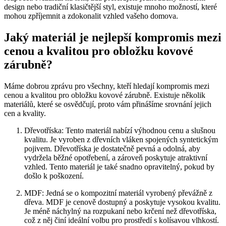
design nebo tradiční klasičtější styl, existuje mnoho možností, které
mohou zpříjemnit a zdokonalit vzhled vašeho domova.
Jaký materiál je nejlepší kompromis mezi
cenou a kvalitou pro obložku kovové
zárubně?
Máme dobrou zprávu pro všechny, kteří hledají kompromis mezi
cenou a kvalitou pro obložku kovové zárubně. Existuje několik
materiálů, které se osvědčují, proto vám přinášíme srovnání jejich
cen a kvality.
Dřevotříska: Tento materiál nabízí výhodnou cenu a slušnou
kvalitu. Je vyroben z dřevních vláken spojených syntetickým
pojivem. Dřevotříska je dostatečně pevná a odolná, aby
vydržela běžné opotřebení, a zároveň poskytuje atraktivní
vzhled. Tento materiál je také snadno opravitelný, pokud by
došlo k poškození.
MDF: Jedná se o kompozitní materiál vyrobený převážně z
dřeva. MDF je cenově dostupný a poskytuje vysokou kvalitu.
Je méně náchylný na rozpukaní nebo krčení než dřevotříska,
což z něj činí ideální volbu pro prostředí s kolísavou vlhkostí.