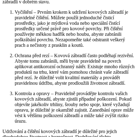
zábradlí v dobrém stavu.
Vyčištění – Prvním krokem k udržení kovových zábradlí je
pravidelné čištění. Můžete použít jednoduché čisticí
prostředky, jako je mýdlová voda nebo speciální čistící
prostředky určené právě pro kovové povrchy. Při čištění
používejte měkkou hadřík nebo houbu, abyste zabránili
poškrábání povrchu. Nezapomeňte také odstranit veškerý
prach a nečistoty z prasklin a koutů.
Ochrana před rezí – Kovová zábradlí často podléhají rezivění.
Abyste tomu zabránili, měli byste pravidelně na povrch
aplikovat antikorozní ochranný nátěr. Existuje mnoho různých
produktů na trhu, které vám pomohou chránit vaše zábradlí
před rezí. Je důležité volit kvalitní materiály a provádět
pravidelnou údržbu, abyste prodloužili životnost zábradlí.
Kontrola a opravy – Pravidelně provádějte kontrolu vašich
kovových zábradlí, abyste zjistili případné poškození. Pokud
objevíte jakékoliv trhliny, šrouby nebo spoje, které vyžadují
opravu, je důležité je okamžitě zajistit. Zanedbání oprav může
vést k většímu poškození zábradlí a může také zvýšit riziko
úrazu.
Udržování a čištění kovových zábradlí je důležité pro jejich
dlouhodobou životnost a bezpečnost. Dodržování těchto