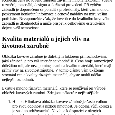
Konečná cena kovového zábradlí závisí na mnoha faktorech, včetně
rozměrů, materiálů, designu a složitosti provedení. Při výběru
zábradlí je doporučeno se poradit s profesionály, kteří vám mohou
poskytnout konkrétní informace a cenové nabídky na míru vašim
potřebám. Nezapomeňte však, že investice do kvalitního kovového
zábradlí je dlouhodobá a může přispět k celkovému estetickému
dojmu vaší nemovitosti.
Kvalita materiálů a jejich vliv na
životnost zárubně
Obložka kovové zárubně je důležitým faktorem při rozhodování,
jaká zárubeň je pro váš interiér nejvhodnější. Cena hraje samozřejmě
důležitou roli, ale nezapomínejte ani na kvalitu materiálů, které mají
přímý vliv na životnost zárubně. V tomto článku vám ukážeme
srovnání cen a kvality různých materiálů, abyste mohli udělat
nejlepší rozhodnutí.
Existuje mnoho různých materiálů, které se používají při výrobě
obložek kovových zárubní. Zde jsou některé z nejčastějších:
Hliník: Hliníková obložka kovové zárubně je často volbou
pro svou odolnost a nízkou hmotnost. Je odolná vůči korozi a
je snadno udržovatelná. Navíc je k dispozici v různých