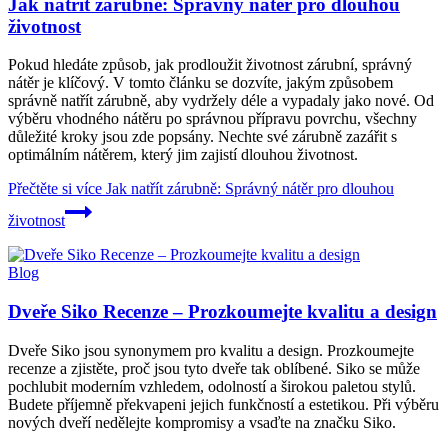
Jak natřít zárubně: Správný nátěr pro dlouhou
životnost
Pokud hledáte způsob, jak prodloužit životnost zárubní, správný
nátěr je klíčový. V tomto článku se dozvíte, jakým způsobem
správně natřít zárubně, aby vydržely déle a vypadaly jako nové. Od
výběru vhodného nátěru po správnou přípravu povrchu, všechny
důležité kroky jsou zde popsány. Nechte své zárubně zazářit s
optimálním nátěrem, který jim zajistí dlouhou životnost.
Přečtěte si více
Jak natřít zárubně: Správný nátěr pro dlouhou
životnost
Blog
Dveře Siko Recenze – Prozkoumejte kvalitu a design
Dveře Siko jsou synonymem pro kvalitu a design. Prozkoumejte
recenze a zjistěte, proč jsou tyto dveře tak oblíbené. Siko se může
pochlubit moderním vzhledem, odolností a širokou paletou stylů.
Budete příjemně překvapeni jejich funkčností a estetikou. Při výběru
nových dveří nedělejte kompromisy a vsaďte na značku Siko.