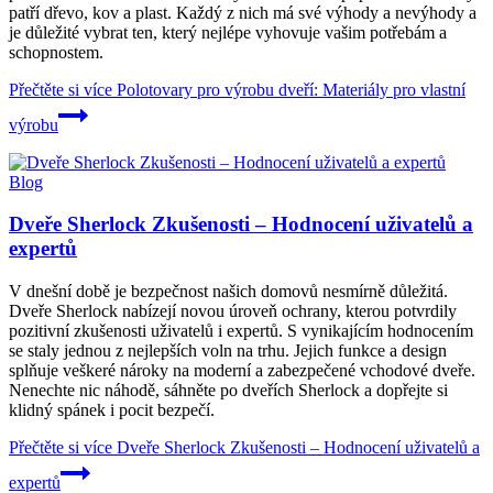
patří dřevo, kov a plast. Každý z nich má své výhody a nevýhody a
je důležité vybrat ten, který nejlépe vyhovuje vašim potřebám a
schopnostem.
Přečtěte si více
Polotovary pro výrobu dveří: Materiály pro vlastní
výrobu
Blog
Dveře Sherlock Zkušenosti – Hodnocení uživatelů a
expertů
V dnešní době je bezpečnost našich domovů nesmírně důležitá.
Dveře Sherlock nabízejí novou úroveň ochrany, kterou potvrdily
pozitivní zkušenosti uživatelů i expertů. S vynikajícím hodnocením
se staly jednou z nejlepších voln na trhu. Jejich funkce a design
splňuje veškeré nároky na moderní a zabezpečené vchodové dveře.
Nenechte nic náhodě, sáhněte po dveřích Sherlock a dopřejte si
klidný spánek i pocit bezpečí.
Přečtěte si více
Dveře Sherlock Zkušenosti – Hodnocení uživatelů a
expertů