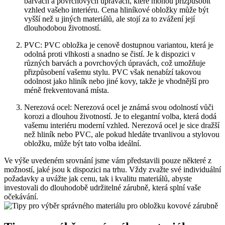
barvách a povrchových úpravách, které mohou přizpůsobit
vzhled vašeho interiéru. Cena hliníkové obložky může být
vyšší než u jiných materiálů, ale stojí za to zvážení její
dlouhodobou životností.
PVC: PVC obložka je cenově dostupnou variantou, která je
odolná proti vlhkosti a snadno se čistí. Je k dispozici v
různých barvách a povrchových úpravách, což umožňuje
přizpůsobení vašemu stylu. PVC však nenabízí takovou
odolnost jako hliník nebo jiné kovy, takže je vhodnější pro
méně frekventovaná místa.
Nerezová ocel: Nerezová ocel je známá svou odolností vůči
korozi a dlouhou životností. Je to elegantní volba, která dodá
vašemu interiéru moderní vzhled. Nerezová ocel je sice dražší
než hliník nebo PVC, ale pokud hledáte trvanlivou a stylovou
obložku, může být tato volba ideální.
Ve výše uvedeném srovnání jsme vám představili pouze některé z
možností, jaké jsou k dispozici na trhu. Vždy zvažte své individuální
požadavky a uvážte jak cenu, tak i kvalitu materiálů, abyste
investovali do dlouhodobě udržitelné zárubně, která splní vaše
očekávání.