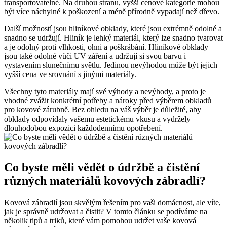
transportovatelné. Na druhou stranu, vyšší cenové kategorie mohou
být více náchylné k poškození a méně přírodně vypadají než dřevo.
Další možností jsou hliníkové obklady, které jsou extrémně odolné a
snadno se udržují. Hliník je lehký materiál, který lze snadno tvarovat
a je odolný proti vlhkosti, ohni a poškrábání. Hliníkové obklady
jsou také odolné vůči UV záření a udržují si svou barvu i
vystavením slunečnímu světlu. Jedinou nevýhodou může být jejich
vyšší cena ve srovnání s jinými materiály.
Všechny tyto materiály mají své výhody a nevýhody, a proto je
vhodné zvážit konkrétní potřeby a nároky před výběrem obkladů
pro kovové zárubně. Bez ohledu na váš výběr je důležité, aby
obklady odpovídaly vašemu estetickému vkusu a vydržely
dlouhodobou expozici každodennímu opotřebení.
Co byste měli vědět o údržbě a čistění
různých materiálů kovových zábradlí?
Kovová zábradlí jsou skvělým řešením pro vaši domácnost, ale víte,
jak je správně udržovat a čistit? V tomto článku se podíváme na
několik tipů a triků, které vám pomohou udržet vaše kovová