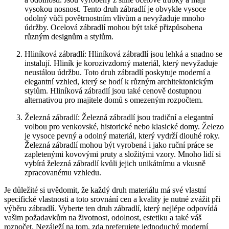
vysokou nosnost. Tento druh zábradlí je obvykle vysoce
odolný vůči povětrnostním vlivům a nevyžaduje mnoho
údržby. Ocelová zábradlí mohou být také přizpůsobena
různým designům a stylům.
Hliníková zábradlí: Hliníková zábradlí jsou lehká a snadno se
instalují. Hliník je korozivzdorný materiál, který nevyžaduje
neustálou údržbu. Toto druh zábradlí poskytuje moderní a
elegantní vzhled, který se hodí k různým architektonickým
stylům. Hliníková zábradlí jsou také cenově dostupnou
alternativou pro majitele domů s omezeným rozpočtem.
Železná zábradlí: Železná zábradlí jsou tradiční a elegantní
volbou pro venkovské, historické nebo klasické domy. Železo
je vysoce pevný a odolný materiál, který vydrží dlouhé roky.
Železná zábradlí mohou být vyrobená i jako ruční práce se
zapletenými kovovými pruty a složitými vzory. Mnoho lidí si
vybírá železná zábradlí kvůli jejich unikátnímu a vkusně
zpracovanému vzhledu.
Je důležité si uvědomit, že každý druh materiálu má své vlastní
specifické vlastnosti a toto srovnání cen a kvality je nutné zvážit při
výběru zábradlí. Vyberte ten druh zábradlí, který nejlépe odpovídá
vašim požadavkům na životnost, odolnost, estetiku a také váš
rozpočet. Nezáleží na tom, zda preferujete jednoduchý moderní