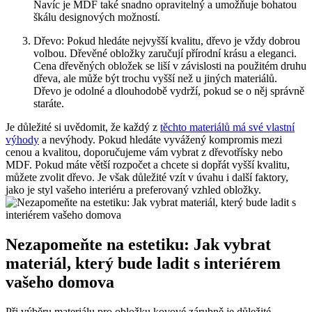
Navíc je MDF také snadno opravitelný a umožňuje bohatou
škálu designových možností.
Dřevo: Pokud hledáte nejvyšší kvalitu, dřevo je vždy dobrou
volbou. Dřevěné obložky zaručují přírodní krásu a eleganci.
Cena dřevěných obložek se liší v závislosti na použitém druhu
dřeva, ale může být trochu vyšší než u jiných materiálů.
Dřevo je odolné a dlouhodobě vydrží, pokud se o něj správně
staráte.
Je důležité si uvědomit, že každý z
těchto materiálů má své vlastní
výhody
a nevýhody. Pokud hledáte vyvážený kompromis mezi
cenou a kvalitou, doporučujeme vám vybrat z dřevotřísky nebo
MDF. Pokud máte větší rozpočet a chcete si dopřát vyšší kvalitu,
můžete zvolit dřevo. Je však důležité vzít v úvahu i další faktory,
jako je styl vašeho interiéru a preferovaný vzhled obložky.
Nezapomeňte na estetiku: Jak vybrat
materiál, který bude ladit s interiérem
vašeho domova
Při výběru materiálu pro obložku kovové zárubně je důležité