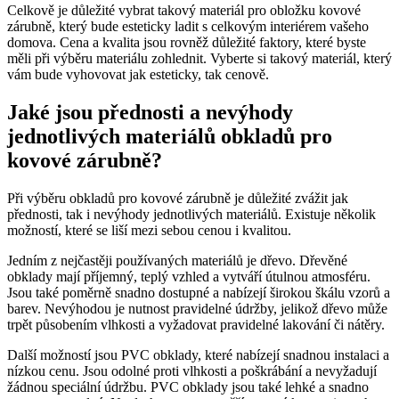
Celkově je důležité vybrat takový materiál pro obložku kovové
zárubně, který bude esteticky ladit s celkovým interiérem vašeho
domova. Cena a kvalita jsou rovněž důležité faktory, které byste
měli při výběru materiálu zohlednit. Vyberte si takový materiál, který
vám bude vyhovovat jak esteticky, tak cenově.
Jaké jsou přednosti a nevýhody
jednotlivých materiálů obkladů pro
kovové zárubně?
Při výběru obkladů pro kovové zárubně je důležité zvážit jak
přednosti, tak i nevýhody jednotlivých materiálů. Existuje několik
možností, které se liší mezi sebou cenou i kvalitou.
Jedním z nejčastěji používaných materiálů je dřevo. Dřevěné
obklady mají příjemný, teplý vzhled a vytváří útulnou atmosféru.
Jsou také poměrně snadno dostupné a nabízejí širokou škálu vzorů a
barev. Nevýhodou je nutnost pravidelné údržby, jelikož dřevo může
trpět působením vlhkosti a vyžadovat pravidelné lakování či nátěry.
Další možností jsou PVC obklady, které nabízejí snadnou instalaci a
nízkou cenu. Jsou odolné proti vlhkosti a poškrábání a nevyžadují
žádnou speciální údržbu. PVC obklady jsou také lehké a snadno