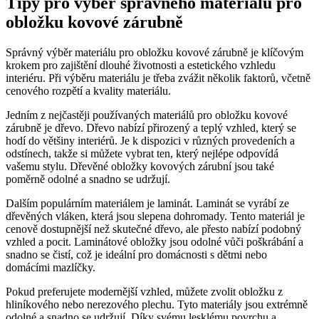
Tipy pro výběr správného materiálu pro
obložku kovové zárubně
Správný výběr materiálu pro obložku kovové zárubně je klíčovým
krokem pro zajištění dlouhé životnosti a estetického vzhledu
interiéru. Při výběru materiálu je třeba zvážit několik faktorů, včetně
cenového rozpětí a kvality materiálu.
Jedním z nejčastěji používaných materiálů pro obložku kovové
zárubně je dřevo. Dřevo nabízí přirozený a teplý vzhled, který se
hodí do většiny interiérů. Je k dispozici v různých provedeních a
odstínech, takže si můžete vybrat ten, který nejlépe odpovídá
vašemu stylu. Dřevěné obložky kovových zárubní jsou také
poměrně odolné a snadno se udržují.
Dalším populárním materiálem je laminát. Laminát se vyrábí ze
dřevěných vláken, která jsou slepena dohromady. Tento materiál je
cenově dostupnější než skutečné dřevo, ale přesto nabízí podobný
vzhled a pocit. Laminátové obložky jsou odolné vůči poškrábání a
snadno se čistí, což je ideální pro domácnosti s dětmi nebo
domácími mazlíčky.
Pokud preferujete modernější vzhled, můžete zvolit obložku z
hliníkového nebo nerezového plechu. Tyto materiály jsou extrémně
odolné a snadno se udržují. Díky svému lesklému povrchu a