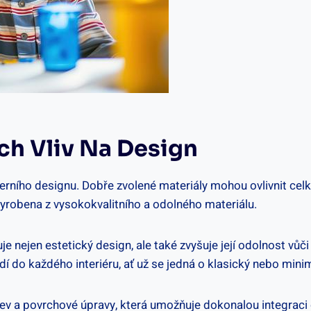
ich‌ Vliv Na Design
oderního designu. ⁤Dobře zvolené materiály mohou ovlivnit ce
 vyrobena z vysokokvalitního a⁤ odolného ‌materiálu.
ytuje nejen‍ estetický design, ale také ⁣zvyšuje její odolnost 
o každého interiéru, ​ať už⁣ se jedná o‍ klasický⁢ nebo⁢ minim
ev a povrchové ‌úpravy, která umožňuje dokonalou ⁣integraci