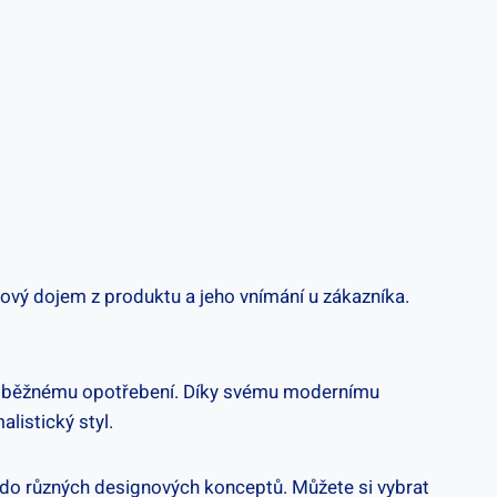
lkový dojem z produktu a jeho vnímání u zákazníka.
vůči​ běžnému opotřebení. Díky‌ svému ​modernímu⁢
alistický styl.
 ‍do různých designových konceptů. Můžete⁤ si vybrat