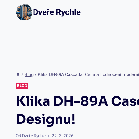
Přeskočit
Dveře Rychle
na
obsah
/
Blog
/
Klika DH-89A Cascada: Cena a hodnocení moderní
BLOG
Klika DH-89A Cas
Designu!
Od
Dveře Rychle
22. 3. 2026