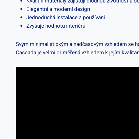
Kvalitní materiály zajišťují dlouhou životnost‍ a⁤ 
Elegantní a moderní design
Jednoduchá⁣ instalace a používání
Zvyšuje hodnotu interiéru
Svým minimalistickým a⁤ nadčasovým‌ vzhledem se hodí 
Cascada je velmi přiměřená ‍vzhledem k ⁤jejím ⁤kvalit