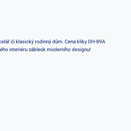
elář ⁤či klasický rodinný⁤ dům. Cena kliky DH-89A
svého interiéru záblesk moderního designu!