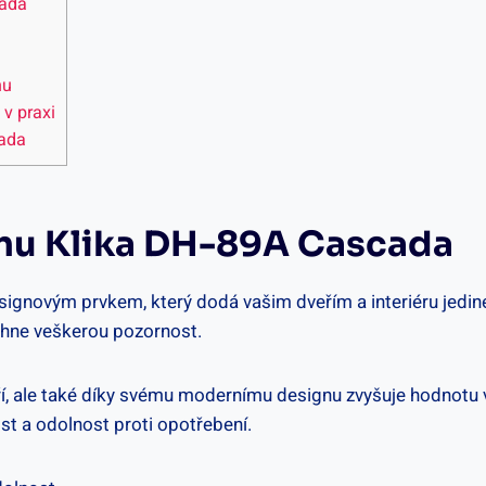
cada
nu
v praxi
cada
nu Klika⁢ DH-89A Cascada
ignovým prvkem, který​ dodá vašim dveřím a interiéru jedin
áhne veškerou pozornost.
eří,⁢ ale také díky svému modernímu designu zvyšuje hodnotu
st ‌a ⁢odolnost proti opotřebení.