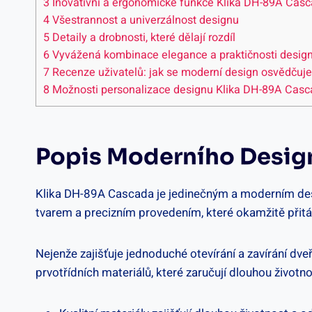
3
Inovativní a‌ ergonomické⁣ funkce Klika DH-89A Cas
4
Všestrannost a univerzálnost designu
5
Detaily⁣ a drobnosti, ‍které dělají rozdíl
6
Vyvážená kombinace elegance a praktičnosti ⁣desig
7
Recenze uživatelů: jak se moderní design osvědčuje 
8
Možnosti⁤ personalizace designu Klika DH-89A ⁢Cas
Popis Moderního Desig
Klika‌ DH-89A Cascada je⁤ jedinečným a moderním des
tvarem a precizním ⁢provedením, které okamžitě přit
Nejenže zajišťuje‍ jednoduché otevírání a zavírání dv
prvotřídních materiálů, které zaručují dlouhou životno