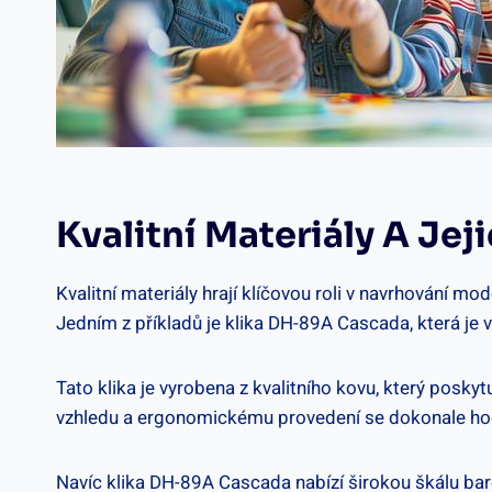
Kvalitní Materiály ​a‍ Jej
Kvalitní materiály hrají klíčovou roli v navrhování m
‍Jedním‍ z ⁤příkladů je klika DH-89A‌ Cascada, která je
Tato⁣ klika je vyrobena⁣ z kvalitního⁣ kovu, který ‌posk
vzhledu​ a ergonomickému provedení ⁣se dokonale hodí d
Navíc klika⁣ DH-89A Cascada nabízí širokou škálu bar