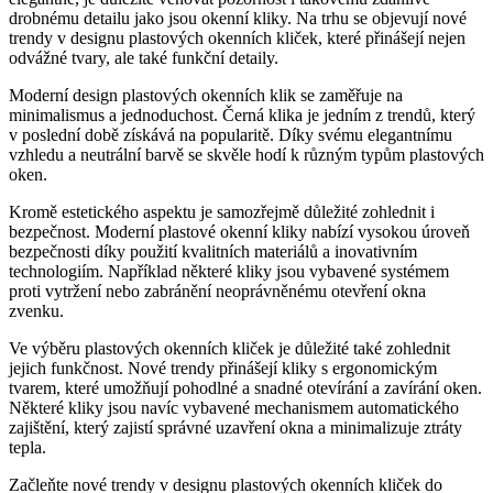
drobnému detailu jako jsou ‌okenní kliky. Na trhu se objevují nové
trendy v designu plastových okenních kliček, ⁢které přinášejí nejen
odvážné ⁤tvary, ale také ⁣funkční detaily.
Moderní design plastových okenních klik se zaměřuje​ na
minimalismus a jednoduchost. Černá klika je jedním z trendů, který
⁣v poslední⁣ době získává na popularitě. ‍Díky⁢ svému elegantnímu
vzhledu a⁣ neutrální barvě se ‌skvěle⁣ hodí k různým typům plastových
oken.
Kromě estetického‍ aspektu je samozřejmě důležité zohlednit i
bezpečnost. Moderní plastové ‍okenní kliky ‍nabízí vysokou úroveň
bezpečnosti díky použití kvalitních materiálů a inovativním
technologiím. Například některé kliky jsou vybavené systémem
proti⁢ vytržení nebo‍ zabránění neoprávněnému otevření okna
zvenku.
Ve výběru plastových okenních kliček je důležité také zohlednit
jejich funkčnost. Nové trendy přinášejí kliky s ergonomickým
tvarem, které umožňují⁣ pohodlné a‌ snadné otevírání a zavírání oken.
Některé kliky jsou navíc vybavené mechanismem automatického
⁢zajištění, který zajistí správné‌ uzavření okna a minimalizuje ztráty
tepla.
Začleňte nové trendy v designu plastových ‍okenních⁢ kliček do