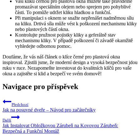
Vaši kliku černou pro⁤ plastová okna můžete také pravidelně
promazávat​ speciálním olejem nebo sprejem pro pohyblivé
části. ⁤To pomůže udržet kliku hladkou a funkční.
Při manipulaci s oknem se snažte nepřenášet nadměrnou sílu
na kliku. Drtivá síla může ‍vést k⁤ poškození mechanismu kliky
nebo plastových částí okna.
Kontrolujte pružnost pojistky kliky a geferálně stav
mechanismu kliky. V případě poškození‍ či závadě okamžitě
vyhledejte odbornou pomoc.
Doufáme, že vás⁢ náš článek o⁤ klíce černé pro ⁣plastová okna
inspiroval. Zjistili jsme, že moderní design a vysoká bezpečnost jdou
ruku v ruce. Nezapomeňte investovat do kvalitních klíčů pro vaše⁢
okna a zajistěte si klid a⁣ bezpečí ve svém domově!
Navigace pro příspěvek
Předchozí
Jak na posuvné dveře – Návod pro začátečníky
Další
Jak Instalovat Obložkovou Zárubeň na Kovovou Zárubeň:
Bezpečná a Funkční Montáž