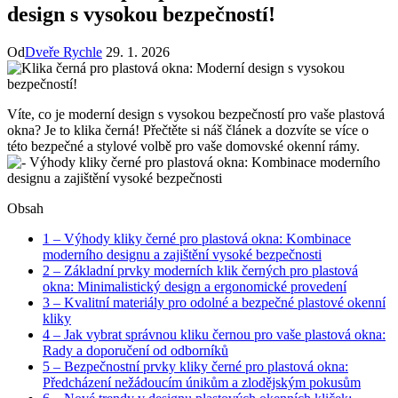
design s vysokou bezpečností!
Od
Dveře Rychle
29. 1. 2026
Víte, co je moderní ⁤design s vysokou bezpečností pro vaše plastová
okna? Je to klika černá! Přečtěte si náš‍ článek ⁤a dozvíte se více o
této bezpečné a stylové volbě pro vaše domovské okenní rámy.
Obsah
1
– Výhody kliky černé pro plastová okna: Kombinace
moderního designu a zajištění vysoké bezpečnosti
2
– ⁣Základní prvky moderních​ klik černých pro plastová
okna: Minimalistický design a ergonomické provedení
3
– Kvalitní materiály pro odolné a⁢ bezpečné plastové okenní
kliky
4
– Jak vybrat správnou kliku černou ⁤pro vaše ‍plastová okna:
Rady a doporučení od odborníků
5
– ⁣Bezpečnostní prvky kliky černé pro plastová okna:
Předcházení⁢ nežádoucím únikům a zlodějským pokusům