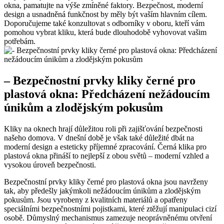
okna, pamatujte na výše ​zmíněné faktory. Bezpečnost, moderní
design a usnadněná⁢ funkčnost by měly být vaším⁤ hlavním cílem.
‌Doporučujeme také‌ konzultovat s odborníky v ​oboru,⁢ kteří vám
pomohou vybrat kliku, která bude dlouhodobě ⁢vyhovovat vašim
potřebám.
– ⁣Bezpečnostní prvky kliky černé pro
plastová okna: Předcházení⁢ nežádoucím
únikům a zlodějským pokusům
Kliky na oknech hrají důležitou roli při zajišťování ‌bezpečnosti
našeho⁤ domova.‍ V dnešní době ​je však také důležité dbát na
moderní design a esteticky příjemné zpracování. Černá ‍klika⁤ pro
plastová okna přináší to nejlepší z obou světů – moderní vzhled a
vysokou úroveň bezpečnosti.
Bezpečnostní prvky kliky ​černé pro plastová okna jsou navrženy
tak, aby předešly ⁣jakýmkoli ⁢nežádoucím únikům a zlodějským
pokusům. Jsou vyrobeny z kvalitních materiálů a opatřeny
speciálními bezpečnostními pojistkami, které ztěžují manipulaci cizí
osobě. Důmyslný mechanismus zamezuje neoprávněnému otvření ​