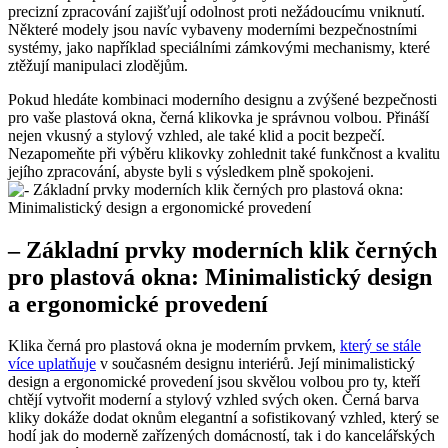
precizní zpracování ⁤zajišťují odolnost proti ⁣nežádoucímu⁢ vniknutí.
Některé modely jsou navíc vybaveny moderními bezpečnostními
systémy, jako například speciálními zámkovými mechanismy, které
ztěžují manipulaci zlodějům.
Pokud hledáte kombinaci moderního designu a‍ zvýšené bezpečnosti⁤
pro vaše plastová⁢ okna, černá klikovka je správnou volbou. Přináší
nejen ⁤vkusný a stylový vzhled, ale také⁤ klid a pocit bezpečí.
Nezapomeňte při výběru klikovky zohlednit také funkčnost a kvalitu
‍jejího zpracování, abyste byli s výsledkem ‌plně spokojeni.
– ⁣Základní prvky moderních​ klik černých
pro plastová okna: Minimalistický design
a ergonomické provedení
Klika ⁣černá pro plastová okna je moderním prvkem,
který se ‍stále
více uplatňuje
v současném designu interiérů. Její minimalistický
design a ergonomické provedení jsou skvělou​ volbou pro​ ty, kteří
chtějí vytvořit moderní a‍ stylový ⁢vzhled ​svých oken. Černá barva
kliky dokáže dodat oknům elegantní a sofistikovaný vzhled, který se
hodí jak do moderně zařízených domácností, tak i do kancelářských