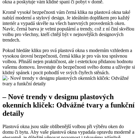
okna⁢ a poskytuje vám klidné spaní či pobyt ⁣v domě.
Kromě⁣ vysoké‍ bezpečnosti vám černá klika na plastová okna také
nabízí moderní a stylový design. Je ideálním doplňkem⁢ pro každý
interiér a vypadá skvěle ⁣na všech barevných provedeních oken.
Navíc, černá​ barva je velmi populární a trendy, což z ní činí skvělou
volbu pro všechny, kteří chtějí být v nejnovějších designových
trendech.
Pokud hledáte kliku pro svá plastová okna s moderním vzhledem a
vysokou úrovní ⁤bezpečnosti, černá klika je pro vás tou správnou
volbou. Přináší nejen ‍praktičnost, ale ⁢i estetickou přidanou hodnotu
vašemu domovu. Investujte do bezpečnosti svého domu a užívejte si
klidný spánek i pocit ⁣pohodlí⁤ ve svých čtyřech stěnách.
– Nové trendy v designu‍ plastových
okenních kliček: Odvážné tvary a funkční
detaily
Plastová okna jsou stále oblíbenější volbou při výběru‌ oken‍ do
domu‌ či bytu. Aby ​vaše plastová okna vypadala opravdu moderně⁤ a
elegantně, je důležité věnovat pozornost i takovému‍ zdánlivě