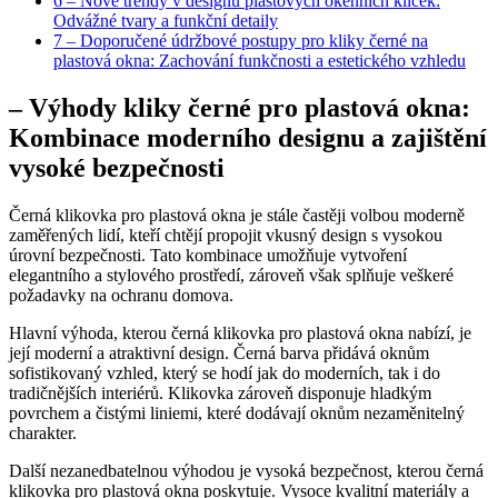
6
– Nové trendy v designu‍ plastových okenních kliček:
Odvážné tvary a funkční detaily
7
– Doporučené údržbové postupy pro kliky černé na
plastová okna: Zachování funkčnosti a estetického vzhledu
– Výhody kliky černé pro plastová okna:
Kombinace moderního designu a zajištění
vysoké bezpečnosti
Černá⁢ klikovka pro plastová okna je stále častěji volbou moderně
zaměřených lidí, kteří chtějí propojit vkusný design s vysokou
úrovní bezpečnosti. Tato kombinace umožňuje vytvoření
elegantního a stylového prostředí, zároveň však splňuje veškeré
požadavky na‌ ochranu domova.
Hlavní výhoda, kterou černá​ klikovka pro ‌plastová​ okna nabízí, je
její moderní a atraktivní design. Černá⁢ barva přidává oknům
sofistikovaný vzhled, který se hodí jak do moderních, tak i do
tradičnějších interiérů. Klikovka‍ zároveň disponuje hladkým
povrchem a čistými liniemi, které dodávají oknům nezaměnitelný
charakter.
Další ⁣nezanedbatelnou výhodou je vysoká bezpečnost, kterou černá
klikovka pro plastová okna poskytuje. Vysoce kvalitní materiály a