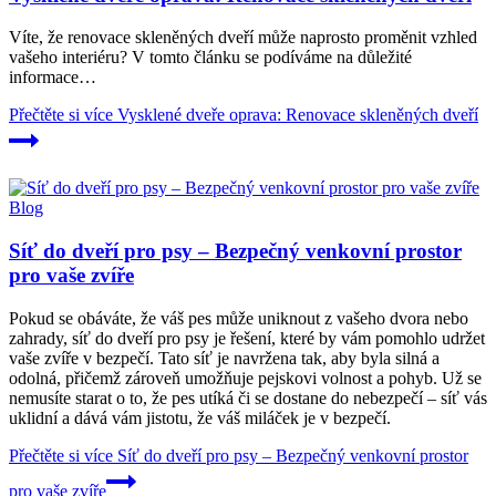
Víte, že renovace skleněných dveří může naprosto proměnit vzhled
vašeho interiéru? V tomto článku se podíváme na důležité
informace…
Přečtěte si více
Vysklené dveře oprava: Renovace skleněných dveří
Blog
Síť do dveří pro psy – Bezpečný venkovní prostor
pro vaše zvíře
Pokud se obáváte, že váš pes může uniknout z vašeho dvora nebo
zahrady, síť do dveří pro psy je řešení, které by vám pomohlo udržet
vaše zvíře v bezpečí. Tato síť je navržena tak, aby byla silná a
odolná, přičemž zároveň umožňuje pejskovi volnost a pohyb. Už se
nemusíte starat o to, že pes utíká či se dostane do nebezpečí – síť vás
uklidní a dává vám jistotu, že váš miláček je v bezpečí.
Přečtěte si více
Síť do dveří pro psy – Bezpečný venkovní prostor
pro vaše zvíře