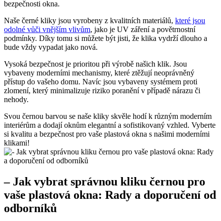
bezpečnosti okna. ​
Naše černé kliky jsou⁤ vyrobeny z kvalitních materiálů,
které jsou
odolné vůči vnějším vlivům
,‍ jako je UV záření a povětrnostní
podmínky. Díky tomu si můžete být ‍jisti, že​ klika vydrží dlouho a
bude vždy vypadat jako nová.
Vysoká bezpečnost je prioritou​ při výrobě našich ‌klik. Jsou
vybaveny moderními mechanismy, které ztěžují neoprávněný
přístup do vašeho domu. Navíc jsou vybaveny ‌systémem proti
zlomení, který‍ minimalizuje riziko poranění⁣ v případě nárazu či
nehody.
Svou černou barvou se naše kliky skvěle hodí k různým⁣ moderním
⁢interiérům a dodají oknům elegantní a sofistikovaný vzhled. Vyberte
si kvalitu a bezpečnost pro vaše⁢ plastová okna s našimi moderními
klikami!
– Jak vybrat správnou kliku černou ⁤pro
vaše ‍plastová okna: Rady a doporučení od
odborníků