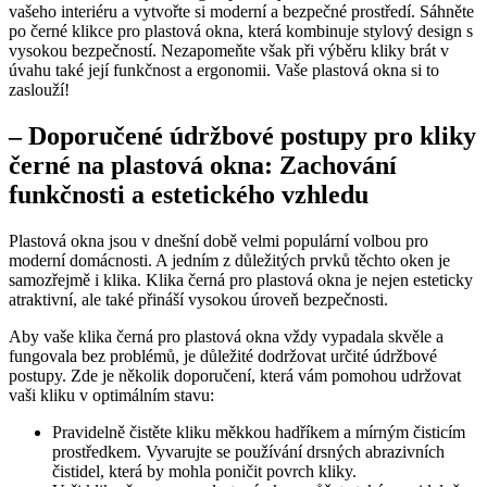
vašeho interiéru ‌a vytvořte si moderní ⁢a bezpečné prostředí. ⁢Sáhněte
po ⁣černé klikce pro plastová okna,⁣ která kombinuje stylový design s
vysokou bezpečností. Nezapomeňte však ‍při výběru kliky ⁤brát v
úvahu také její funkčnost ⁤a ergonomii. Vaše ​plastová ⁤okna ‍si to
zaslouží!
– Doporučené údržbové postupy pro kliky
černé na plastová okna: Zachování
funkčnosti a estetického vzhledu
Plastová okna⁢ jsou v dnešní době velmi​ populární volbou pro ​
moderní⁤ domácnosti. A jedním z důležitých prvků těchto oken je
samozřejmě i klika. Klika černá pro plastová okna ⁢je nejen esteticky
atraktivní, ale také přináší vysokou úroveň bezpečnosti.
Aby vaše klika černá pro plastová okna ​vždy vypadala skvěle a
fungovala bez problémů, je důležité ​dodržovat⁣ určité údržbové
postupy. ⁤Zde je několik doporučení, která vám pomohou udržovat
vaši kliku v⁢ optimálním stavu:
Pravidelně čistěte⁢ kliku měkkou hadříkem a mírným čisticím
prostředkem. Vyvarujte se používání drsných abrazivních
čistidel, která⁢ by mohla ‌poničit povrch kliky.