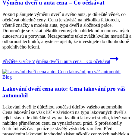
Výměna dveří u auta cena – Co očekávat
Pokud plánujete výměnu dveří u svého auta, je důležité vědět, co
očekávat ohledně ceny. Cena je závislá na několika faktorech,
včetně značky a modelu auta, typu dveří a složitosti práce.
Doporučuje se získat několik cenových nabídek od renomovaných
autoservisů a porovnat. Nezapomeňte také zvážit kvalitu materiálů a
odbornost techniků, abyste se ujistili, že investujete do dlouhodobě
spolehlivého řešení.
Přečtěte si více
Výměna dveří u auta cena – Co očekávat
Blog
Lakování dveří cena auto: Cena lakování pro váš
automobil
Lakování dveří je důležitou součástí údržby vašeho automobilu.
Cena lakování se však liší v závislosti na typu lakovaných dveří a
jejich stavu. Je důležité si vybrat kvalitní lakovací studio, které vám
nabídne přiměřenou cenu za vynaloženou práci. S profesionály
šetrícími váš čas i peníze je skvělý výsledek zaručen. Před
provedením lakování je vhodné získat několik cenových nabídek a