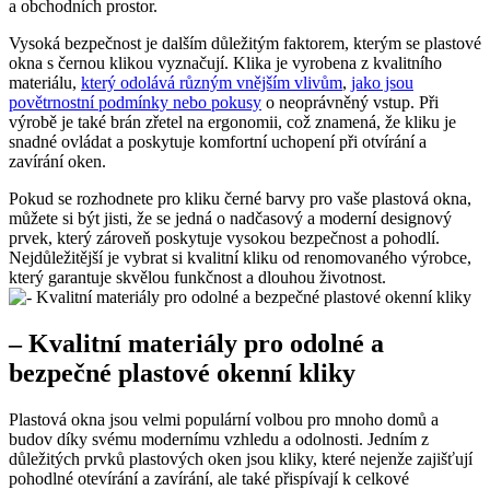
a obchodních prostor.
Vysoká bezpečnost je ⁣dalším důležitým faktorem, kterým se plastové
okna s⁤ černou klikou vyznačují. Klika je​ vyrobena z kvalitního
⁢materiálu,
který odolává různým vnějším vlivům
,
jako jsou
‌povětrnostní podmínky nebo pokusy
o​ neoprávněný vstup. Při
⁢výrobě je také brán zřetel na ergonomii, což znamená, že kliku je
snadné ovládat a poskytuje komfortní uchopení při otvírání a
zavírání oken.
Pokud⁤ se ‌rozhodnete‌ pro kliku černé barvy pro ‍vaše plastová okna,⁣
můžete si být jisti, ⁣že se jedná o nadčasový a moderní designový
⁤prvek, který zároveň poskytuje vysokou⁤ bezpečnost a pohodlí.
‌Nejdůležitější je ⁢vybrat si kvalitní kliku od renomovaného výrobce,
který garantuje skvělou funkčnost a dlouhou životnost.
– Kvalitní materiály pro odolné a⁢
bezpečné plastové okenní kliky
Plastová okna jsou velmi ‍populární volbou⁣ pro mnoho domů a
budov​ díky svému modernímu vzhledu a odolnosti. Jedním z
důležitých prvků plastových oken jsou kliky, které nejenže zajišťují
pohodlné otevírání a‌ zavírání, ale také přispívají k celkové