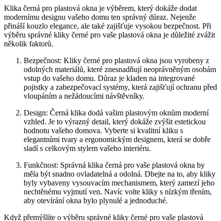
Klika černá ⁤pro plastová okna je výběrem, který dokáže dodat
modernímu designu vašeho domu ten správný důraz. ‍Nejenže
přináší kouzlo elegance, ale také zajišťuje vysokou bezpečnost. Při
výběru správné kliky černé pro vaše​ plastová ⁤okna je důležité zvážit
několik faktorů.
Bezpečnost: Kliky⁢ černé pro plastová okna jsou vyrobeny z‍
odolných materiálů, které znesnadňují neoprávněným osobám
vstup do vašeho domu. Důraz je kladen na integrované
pojistky a ‌zabezpečovací systémy, ⁢která zajišťují ochranu před
vloupáním a nežádoucími návštěvníky.
Design: Černá klika dodá vašim plastovým oknům moderní
vzhled. Je to výrazný detail, který dokáže zvýšit estetickou
hodnotu vašeho ​domova. Vyberte si kvalitní kliku s
‍elegantními tvary a ergonomickým designem, ‌která se dobře
sladí s celkovým stylem vašeho interiéru.
Funkčnost: Správná klika černá pro vaše plastová okna by
měla být snadno ovladatelná a odolná. Dbejte na to, aby kliky
byly vybaveny vysouvacím mechanismem, který ‌zamezí jeho
nechtěnému⁢ vyjmutí ven. Navíc volte⁢ kliky s nízkým třením,
⁢aby otevírání okna ​bylo plynulé a jednoduché.
Když přemýšlíte o ⁣výběru správné kliky černé pro vaše plastová