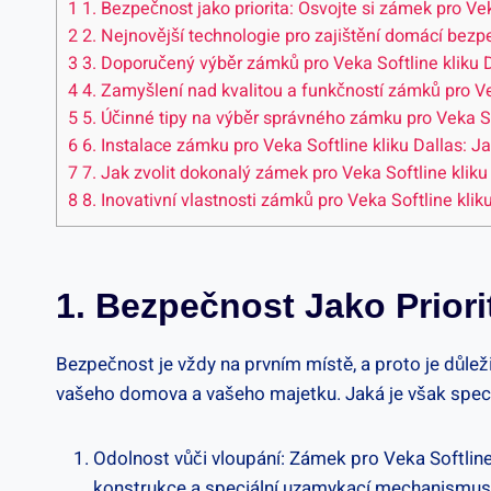
1
1. Bezpečnost jako priorita: Osvojte si zámek pro Veka
2
2. Nejnovější technologie⁤ pro zajištění‍ domácí bezpe
3
3. Doporučený výběr zámků pro Veka Softline kliku D
4
4. Zamyšlení nad kvalitou a funkčností zámků pro⁣ Vek
5
5. Účinné tipy na výběr správného zámku pro Veka Sof
6
6. Instalace zámku‍ pro Veka Softline kliku Dallas:⁢ 
7
7. Jak ⁢zvolit dokonalý ⁢zámek pro Veka Softline klik
8
8. ‌Inovativní vlastnosti zámků pro Veka Softline⁤ klik
1. Bezpečnost Jako Priorit
Bezpečnost je vždy na prvním místě, a proto je důleži
vašeho⁤ domova⁢ a vašeho majetku. Jaká je však ⁢specif
Odolnost vůči​ vloupání:⁣ Zámek pro Veka Softline 
konstrukce a speciální uzamykací mechanismus