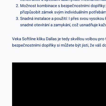
Možnost ‌kombinace ​s bezpečnostními doplňky: 
přizpůsobit⁢ zámek svým individuálním potřebám 
Snadná ⁢instalace a použití: I přes svou vysokou kv
snadné otevírání a​ zamykání, což usnadňuje ⁣kaž
Veka Softline ‍kliku Dallas je tedy skvělou⁣ volbou pr
bezpečnostními ​doplňky si můžete být jisti, že váš 