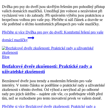
Dvířka pro psy do dveří jsou skvělým řešením pro pohodlný přístup
vašich domácích mazlíčků. Umožňují jim volnost a nezávislost při
vycházení ven i do zahrady. Při správném výběru jsou praktickou a
bezpečnou volbou pro vaše psy. Přečtěte si náš článek a dozvíte se
vše potřebné o těchto komfortních přístupech pro vaše mazlíčky.
Přečtěte si více
Dvířka pro psy do dveří: Komfortní řešení pro vaše
domácí mazlíčky
Blog
Bezfalcové dveře zkušenosti: Praktické rady a
uživatelské zkušenosti
Bezrámové dveře jsou trendy a moderním řešením pro vaše
interiéry. V tomto článku se podělíme o praktické rady a uživatelské
zkušenosti s těmito dveřmi. Od výhod a nevýhod až po odborné
rady pro jejich údržbu – najdete zde vše, co potřebujete vědět před
tím, než se rozhodnete pro tento inovativní prvek ve vašem domě.
Přečtěte si více
Bezfalcové dveře zkušenosti: Praktické rady a