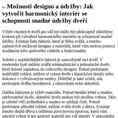
– ⁢Možnosti designu a údržby: Jak
vytvořit harmonický interiér se
schopností snadné údržby dveří
Výběr vhodných dveří pro váš ⁢byt může být překvapivě důležitým
krokem při vytváření harmonického interiéru se schopností snadné
údržby. Existuje řada faktorů, které je třeba zvážit, a mnoho
zajímavých možností ⁣designu a materiálů, které vám mohou pomoci
dosáhnout toho správného vzhledu a ⁢funkcionality.
Jedním z nejdůležitějších faktorů je samozřejmě styl dveří. V
‍moderním bytě můžete zvážit minimalistické ​a jednoduché dveře,
které krásně zapadnou do celkového designu. Pokud preferujete
tradičnější vzhled, můžete si vybrat dveře s klasickými detaily nebo
dokonce⁣ s vyřezávanými‌ motivy. Důležité je také zvážit, zda
preferujete dvířka bezrámová, s rámováním⁣ nebo skleněná.
Dalším faktorem je výběr materiálu. Pokud hledáte lehké a snadno
udržovatelné dveře, skleněné dveře mohou být skvělou volbou. Sklo
je⁢ odolné ​vůči poškrábání ⁢a snadno se udržuje čisté. Pokud
preferujete přírodní vzhled, můžete zvážit dveře ⁣z dřeva. Existuje
mnoho‍ druhů dřeva s odlišnou⁤ povrchovou úpravou, ​která vám
umožní vybrat si ten správný materiál pro váš interiér. V neposlední