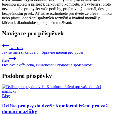
tepelnou izolaci a přispět k celkovému komfortu. Při výběru si proto
nezapomeňte promyslet vaše potřeby, preferovaný materiál, design a
bezpečnostní prvek. Ať už se ⁤rozhodnete pro dveře ze dřeva, hliníku
nebo⁢ plastu, dodržení správných rozměrů a kvalitní⁣ montáž je
klíčem k dlouhodobě spokojenému užívání.
Navigace pro příspěvek
Předchozí
Jak se měří šířka dveří – Správné měření pro výběr
Další
Ocelové dveře cena, zkušenosti: Odolnost a spolehlivost
Podobné příspěvky
Blog
Dvířka pro psy do dveří: Komfortní řešení pro vaše
domácí mazlíčky