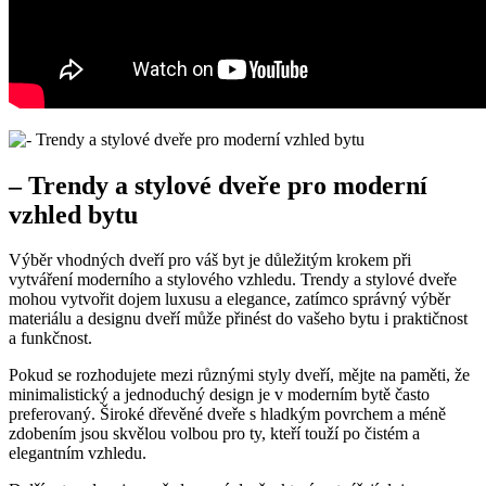
– Trendy a stylové ‌dveře pro moderní
vzhled bytu
Výběr vhodných dveří pro váš byt je důležitým krokem při
vytváření moderního a stylového vzhledu. ⁢Trendy a⁣ stylové dveře
‍mohou vytvořit dojem luxusu a ⁢elegance, zatímco správný výběr
materiálu ⁤a designu dveří může ⁣přinést⁣ do vašeho bytu i praktičnost
a funkčnost.
Pokud se rozhodujete⁤ mezi různými ​styly dveří, mějte na paměti, že
minimalistický a jednoduchý design je ⁣v moderním bytě často
preferovaný. Široké dřevěné dveře ⁣s hladkým povrchem a​ méně
zdobením jsou skvělou volbou pro ty, kteří touží po čistém a
elegantním vzhledu.