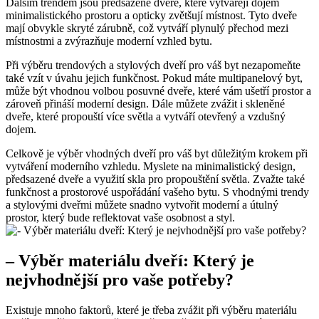
Dalším trendem jsou předsazené dveře, ⁢které vytvářejí⁣ dojem ​
minimalistického ⁣prostoru a opticky zvětšují místnost. Tyto dveře
mají obvykle skryté⁢ zárubně, což vytváří plynulý přechod mezi
místnostmi a zvýrazňuje moderní vzhled⁤ bytu.
Při výběru trendových a stylových dveří ⁢pro váš byt nezapomeňte
také vzít v úvahu⁢ jejich funkčnost. Pokud máte multipanelový byt,
může být vhodnou volbou posuvné dveře, ⁤které vám ušetří prostor a
zároveň přináší ⁢moderní design. Dále můžete zvážit⁣ i skleněné
dveře, které ‌propouští‌ více světla ‌a vytváří‌ otevřený a vzdušný
dojem.
Celkově je výběr vhodných dveří pro váš byt důležitým krokem při
vytváření‌ moderního vzhledu. Myslete na minimalistický design,​
předsazené dveře a využití skla pro ​propouštění ⁢světla. Zvažte také⁤
funkčnost a prostorové uspořádání vašeho bytu. S vhodnými ⁤trendy
a stylovými dveřmi můžete snadno vytvořit​ moderní a útulný⁣
prostor, který⁣ bude reflektovat vaše osobnost‌ a styl.
– Výběr materiálu dveří: Který je​
nejvhodnější pro vaše potřeby?
Existuje mnoho⁢ faktorů, které​ je třeba zvážit při výběru materiálu