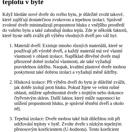
⁣teplotu v bytě
Když hledáte​ nové⁣ dveře⁢ do svého bytu, je důležité zvolit takové,
které zajišťují dostatečnou ‍zvukovou a‍ tepelnou izolaci. Správně
zvolené dveře minimalizují propustnost hluku z ​vnějšího prostředí
do vašeho bytu a také zabraňují úniku tepla. Zde ⁢je několik faktorů,
které byste měli zvážit při výběru ‍vhodných dveří‍ pro váš byt:
Materiál dveří: Existuje mnoho⁢ různých materiálů, které‍ se
používají ⁤při výrobě dveří, a každý materiál ⁤má své vlastní
vlastnosti v oblasti izolace. Například dřevěné dveře mají
přirozeně dobré izolační‌ vlastnosti, ale také vyžadují
pravidelnou ‌údržbu. Naopak, kvalitní plastové dveře mohou
⁤poskytnout‍ také​ dobrou izolaci a vyžadují‌ méně údržby.
Hluková izolace: ‌Při výběru‌ dveří do bytu je důležité zvážit,
jak dobře izolují proti hluku. Pokud žijete ve velmi rušné
oblasti, ⁣můžete upřednostnit dveře s trojitým nebo⁢ dokonce
čtyřvrstvým sklem. Další faktor, který může napomoci ke
snížení propustnosti hluku, je správné těsnění dveří a okolo
něj.
Tepelná izolace: Dveře mohou také ⁣hrát důležitou roli ⁣při
udržování teploty v bytě. Zvolte dveře s nízkým tepelným
přenosovým koeficientem (U-hodnota). Tento koeficient