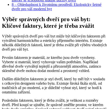
interiér se schopností snadné údržby dveří
8
– Ohleduplnost k ​životnímu prostředí: Ekologicky šetrné
dveře pro váš moderní byt
Výběr správných dveří pro váš byt:
Klíčové faktory, které je třeba⁤ zvážit
Výběr správných dveří pro váš byt může být klíčovým faktorem při ​
vytváření⁤ harmonického a esteticky příjemného interiéru. Existuje
několik důležitých faktorů, které je třeba zvážit ⁢při ⁤výběru vhodných
dveří pro váš byt.
Prvním faktorem je materiál, ze kterého jsou dveře ⁢vyrobeny.
⁤Vyberte si materiál, který vyhovuje vašim potřebám. Například
dřevěné dveře vytvářejí teplejší a přirozenější‌ atmosféru, zatímco‌
skleněné dveře mohou dodat moderní a ‌prostorný ​vzhled.
Dalším důležitým ⁢faktorem ⁤je styl dveří,​ který by⁢ měl být v souladu
s celkovým ⁤designem vašeho bytu. Existuje široká škála ⁣stylů, od
tradičních až po ​moderní, a je důležité⁢ vybrat styl,⁢ který se hodí ‌k
ostatnímu zařízení.
Posledním faktorem, který ​je třeba zvážit, je velikost a ⁣rozměry
dveří. Před koupí se ujistěte, že správně změříte‌ prostor, ve kterém