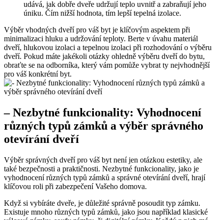
udává, jak dobře dveře udržují teplo uvnitř a zabraňují jeho
úniku. Čím nižší hodnota, tím lepší tepelná izolace.
Výběr vhodných dveří pro váš ‍byt je klíčovým aspektem při
minimalizaci hluku a udržování teploty. Berte ⁣v úvahu materiál
dveří, hlukovou izolaci a tepelnou izolaci při rozhodování o výběru
dveří. Pokud ⁤máte jakékoli otázky ohledně výběru dveří do bytu,
obraťte se na odborníka, ⁢který vám ‍pomůže vybrat ty nejvhodnější
pro váš konkrétní byt.
– Nezbytné funkcionality: Vyhodnocení
různých typů zámků a výběr správného
otevírání dveří
Výběr správných dveří pro váš byt není jen otázkou estetiky, ale
⁣také bezpečnosti a praktičnosti. Nezbytné funkcionality, jako je
vyhodnocení různých typů zámků a správné otevírání dveří, hrají
klíčovou roli​ při zabezpečení Vašeho domova.
Když‍ si vybíráte dveře, je⁣ důležité správně posoudit typ zámku. ​
Existuje mnoho​ různých typů zámků, jako⁢ jsou‌ například klasické