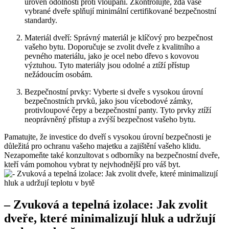
úroveň odolnosti proti‌ vloupání. Zkontrolujte, zda vaše ​
vybrané dveře splňují minimální certifikované bezpečnostní
standardy.
Materiál dveří: Správný materiál je klíčový pro bezpečnost
vašeho bytu. Doporučuje se zvolit dveře z kvalitního‍ a
⁣pevného materiálu,⁣ jako je ocel nebo dřevo ‌s​ kovovou
výztuhou. Tyto materiály ⁢jsou​ odolné a ztíží přístup
nežádoucím osobám.
Bezpečnostní prvky: Vyberte ‌si dveře s vysokou úrovní⁤
bezpečnostních prvků, jako jsou vícebodové zámky,
protivloupové čepy a bezpečnostní panty.‍ Tyto prvky ztíží
neoprávněný přístup ⁤a zvýší ​bezpečnost vašeho bytu.
Pamatujte, že investice do dveří s vysokou úrovní ⁤bezpečnosti je
důležitá pro ochranu vašeho majetku ‌a zajištění ​vašeho klidu.⁢
Nezapomeňte také konzultovat s odborníky na bezpečnostní dveře,
kteří vám pomohou vybrat ty nejvhodnější ​pro váš⁣ byt.
– Zvuková a tepelná izolace: Jak zvolit
dveře, které minimalizují hluk a udržují