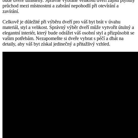
bude dveře umístěny. Správně⁣ vybrané velikosti dveří zajistí plynulý
průchod mezi‍ místnostmi a zabrání nepohodlí při otevírání a​
zavírání.
Celkově ‌je důležité při výběru dveří pro váš byt‌ brát v úvahu
materiál, styl a velikost. Správný výběr dveří může vytvořit útulný a
elegantní interiér, který bude odrážet ⁤váš osobní styl a přizpůsobit se
‍vašim potřebám. Nezapomeňte ‍si dveře vybrat s péčí a dbát ⁣na
detaily, aby​ váš byt získal jedinečný a⁣ přitažlivý vzhled.