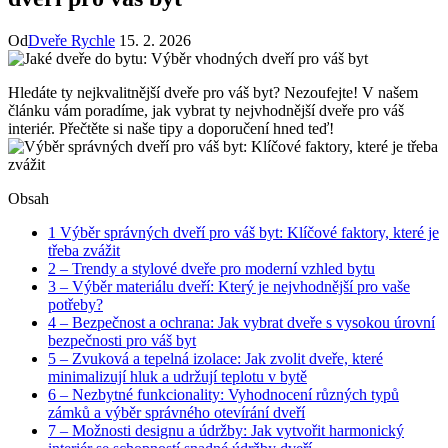
Od
Dveře Rychle
15. 2. 2026
Hledáte‍ ty nejkvalitnější dveře⁣ pro váš‍ byt? Nezoufejte! V našem
článku vám poradíme, jak vybrat ty⁤ nejvhodnější dveře pro‌ váš
interiér. Přečtěte si naše tipy a doporučení​ hned teď!
Obsah
1
Výběr správných dveří pro váš byt: Klíčové faktory, které je
třeba⁤ zvážit
2
– Trendy a stylové ‌dveře pro moderní vzhled bytu
3
– Výběr materiálu dveří: Který je​ nejvhodnější pro vaše
potřeby?
4
– Bezpečnost a ochrana: Jak vybrat dveře s vysokou úrovní
bezpečnosti pro váš byt
5
– Zvuková a tepelná izolace: Jak zvolit dveře, které
minimalizují hluk a udržují ⁣teplotu v bytě
6
– Nezbytné funkcionality: Vyhodnocení různých typů
zámků a výběr správného otevírání dveří
7
– ⁢Možnosti designu a údržby: Jak vytvořit harmonický