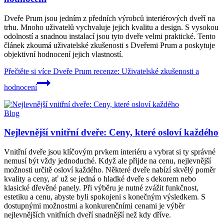
Dveře Prum jsou jedním z předních výrobců interiérových dveří na
trhu. Mnoho uživatelů vychvaluje jejich kvalitu a design. S vysokou
odolností a snadnou instalací jsou tyto dveře velmi praktické. Tento
článek zkoumá uživatelské zkušenosti s Dveřemi Prum a poskytuje
objektivní hodnocení jejich vlastností.
Přečtěte si více
Dveře Prum recenze: Uživatelské zkušenosti a
hodnocení
Blog
Nejlevnější vnitřní dveře: Ceny, které osloví každého
Vnitřní dveře jsou klíčovým prvkem interiéru a vybrat si ty správné
nemusí být vždy jednoduché. Když ale přijde na cenu, nejlevnější
možnosti určitě osloví každého. Některé dveře nabízí skvělý poměr
kvality a ceny, ať už se jedná o hladké dveře s dekorem nebo
klasické dřevěné panely. Při výběru je nutné zvážit funkčnost,
estetiku a cenu, abyste byli spokojeni s konečným výsledkem. S
dostupnými možnostmi a konkurenčními cenami je výběr
nejlevnějších vnitřních dveří snadnější než kdy dříve.