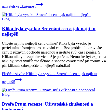
uživatelské zkušenosti
Blog
Klika byla vysoko: Srovnání cen a jak najít tu
nejlepší!
Chcete najít tu nejlepší cenu online? Klika byla vysoko je
perfektním nástrojem pro srovnání cen! Bez problémů porovnáte
ceny z různých obchodů najednou a ušetříte svůj čas i peníze. S
Klikou nikdy nezaplatíte víc než je potřeba. Nemusíte být expert na
nákupy, stačí využít této účinné a snadno ovladatelné platformy. Za
pár kliknutí zabezpečíte tu nejlepší nabídku!
Přečtěte si více
Klika byla vysoko: Srovnání cen a jak najít tu
nejlepší!
Blog
Dveře Prum recenze: Uživatelské zkušenosti a
hodnocení