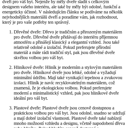
dveří pro ‌váš byt. Nejenže⁣ by měly dveře​ sladit s celkovým
designem vašeho interiéru, ale také by měly být odolné, funkční a
energeticky⁤ účinné. V následujícím článku se podíváme na několik
nejvhodnějších materiálů dveří a poradíme vám, jak rozhodnout,
který je pro vaše potřeby ten správný.
Dřevěné dveře: Dřevo je ⁤tradičním a přirozeným materiálem
pro dveře.‌ Dřevěné dveře přidávají do interiéru příjemnou
atmosféru a přinášejí klasický a elegantní vzhled. Jsou také
relativně odolné a‍ izolační. Pokud preferujete přírodní
materiál a máte rádi ‌tradiční styl, pak jsou dřevěné dveře
skvělou volbou ⁢pro váš byt.
Hliníkové dveře: Hliník je moderním a stylovým materiálem
pro dveře. Hliníkové dveře jsou lehké, odolné a vyžadují
minimální údržbu. Mají také vynikající tepelnou a zvukovou
izolaci. Hliník je navíc⁤ recyklovatelným materiálem, což
znamená, že je ekologickou volbou. Pokud preferujete
⁤moderní a minimalistický vzhled, ‌pak jsou hliníkové dveře
ideální pro váš byt.
Plastové dveře: Plastové dveře jsou⁣ cenově dostupnou a
praktickou‍ volbou pro váš ‍byt.​ Jsou odolné, snadno se udržují
a mají dobré izolační vlastnosti. Plastové dveře také nabízejí
mnoho možností vzhledu a designu, včetně napodobení dřeva