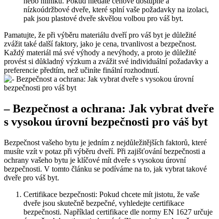
nebo hliníku. Pokud hledáte​ cenově dostupné a
⁢nízkoúdržbové dveře, které⁣ splní vaše požadavky⁤ na izolaci,
pak jsou ‌plastové dveře skvělou volbou ‍pro váš byt.
Pamatujte, že při​ výběru materiálu dveří pro váš byt je důležité
zvážit ⁢také další faktory, ‌jako je cena, trvanlivost ⁢a bezpečnost. ​
Každý materiál má své výhody a nevýhody, a proto ‍je důležité
provést ​si‍ důkladný ​výzkum a zvážit své individuální požadavky​ a
preferencie předtím, než učiníte finální rozhodnutí.
– Bezpečnost a ochrana: Jak vybrat dveře
s vysokou úrovní bezpečnosti pro váš byt
Bezpečnost⁤ vašeho ⁤bytu je jedním z nejdůležitějších ‌faktorů, které
musíte vzít v potaz při výběru dveří. Při zajišťování bezpečnosti a
⁤ochrany‌ vašeho bytu je klíčové mít dveře s vysokou úrovní
bezpečnosti. V tomto článku se⁣ podíváme na to, jak vybrat takové
dveře pro váš​ byt.
Certifikace bezpečnosti: Pokud chcete mít jistotu, že vaše
dveře jsou skutečně bezpečné, vyhledejte certifikace
bezpečnosti. Například ​certifikace dle normy EN 1627 určuje