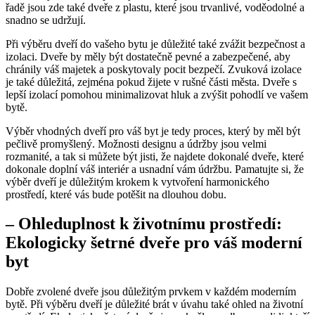
řadě jsou zde také dveře z ⁢plastu,‌ které jsou trvanlivé, voděodolné a
snadno se udržují.
Při výběru dveří do vašeho bytu je důležité ​také zvážit bezpečnost a
izolaci. ⁢Dveře by měly být dostatečně pevné a zabezpečené, aby
chránily váš majetek⁣ a poskytovaly pocit bezpečí. Zvuková izolace
je také ‌důležitá, zejména ⁤pokud žijete v rušné části⁢ města. Dveře s
⁢lepší izolací pomohou minimalizovat hluk a zvýšit⁤ pohodlí ve vašem
bytě.
Výběr vhodných dveří pro váš byt je tedy proces, který by měl být
pečlivě promyšlený. ​Možnosti designu a údržby jsou velmi
rozmanité, a tak si můžete být ⁢jisti, že najdete dokonalé dveře, které
dokonale doplní váš interiér a usnadní vám údržbu.⁤ Pamatujte ⁣si, že
výběr dveří je důležitým krokem k vytvoření harmonického
prostředí, které vás bude potěšit na dlouhou dobu.
– Ohleduplnost k ​životnímu prostředí:
Ekologicky šetrné dveře pro váš moderní
byt
Dobře⁢ zvolené ⁢dveře jsou důležitým prvkem v každém moderním
bytě.‍ Při výběru dveří je důležité brát v úvahu také ohled na životní