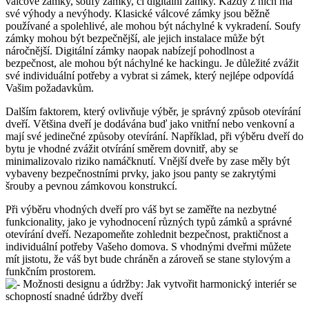
válcové⁤ zámky, soufy zámky, či digitální zámky. Každý z nich má
své výhody a nevýhody. Klasické válcové zámky jsou běžně
používané a spolehlivé, ale mohou být ⁣náchylné k vykradení. Soufy
zámky mohou být bezpečnější, ale jejich instalace může být
náročnější. Digitální zámky naopak nabízejí pohodlnost a
bezpečnost, ale mohou⁤ být náchylné ke hackingu. Je⁣ důležité zvážit
své individuální potřeby a vybrat si‍ zámek, který nejlépe odpovídá
Vašim požadavkům.
Dalším faktorem, který ovlivňuje⁢ výběr, je správný způsob otevírání
dveří. Většina⁣ dveří je dodávána buď jako vnitřní nebo venkovní a
mají⁣ své jedinečné způsoby otevírání. Například, při výběru dveří do
bytu je vhodné ⁣zvážit⁤ otvírání směrem dovnitř, aby se
minimalizovalo riziko namáčknutí. Vnější dveře by zase měly být
vybaveny bezpečnostními prvky, ‍jako jsou panty se zakrytými
šrouby a pevnou zámkovou konstrukcí.
Při výběru ‍vhodných dveří pro váš byt se ​zaměřte na nezbytné
⁣funkcionality, jako je vyhodnocení různých typů zámků a správné
otevírání dveří. Nezapomeňte‌ zohlednit bezpečnost, praktičnost a‍
individuální potřeby ‍Vašeho domova. S vhodnými dveřmi můžete
mít jistotu, ⁢že váš byt bude chráněn a zároveň se stane stylovým‌ a
‌funkčním prostorem.