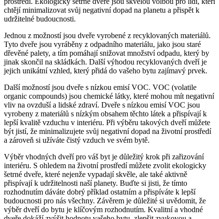
prostředí. Ekologicky ​šetrné‌ dveře jsou⁣ skvělou volbou pro lidi, kteří
chtějí minimalizovat svůj‌ negativní dopad ​na planetu a přispět k
udržitelné budoucnosti.
Jednou z možností jsou dveře vyrobené z recyklovaných materiálů.
Tyto dveře jsou vyráběny ⁤z odpadního materiálu, jako jsou staré⁢
dřevěné palety, a‌ tím pomáhají snižovat ⁢množství odpadu, který by
jinak skončil ‌na skládkách. Další výhodou recyklovaných dveří je
jejich unikátní vzhled, který přidá do⁢ vašeho bytu zajímavý prvek.
Další možností jsou ​dveře s nízkou emisí VOC. VOC (volatile
organic⁤ compounds) jsou chemické ‍látky, které mohou mít negativní⁣
vliv na ovzduší a lidské zdraví. Dveře s⁤ nízkou emisí VOC jsou
vyrobeny z materiálů s nízkým ⁤obsahem⁣ těchto látek a přispívají​ k⁤
lepší kvalitě ⁢vzduchu v interiéru. Při výběru⁣ takových dveří můžete
být ⁤jistí,‍ že⁣ minimalizujete svůj negativní dopad na životní prostředí
a zároveň si užíváte čistý vzduch ve svém bytě.
Výběr⁤ vhodných dveří pro‌ váš byt je důležitý krok při zařizování
interiéru. S ohledem na životní⁤ prostředí můžete zvolit ​ekologicky
šetrné dveře, ‍které nejenže vypadají skvěle, ⁤ale také aktivně
přispívají k udržitelnosti naší planety. Buďte si jisti, ⁤že tímto
rozhodnutím ⁢dáváte dobrý příklad ostatním a přispíváte k‌ lepší
budoucnosti​ pro nás​ všechny. Závěrem je důležité si uvědomit, že
výběr dveří do bytu je‍ klíčovým rozhodnutím.‍ Kvalitní a vhodné
dveře ⁣dokáží zvýšit hodnotu vašeho bytu,‍ zlepšit ‌zvukovou a