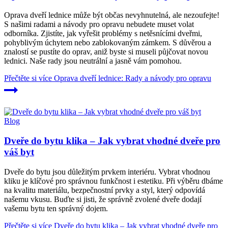
Oprava dveří lednice může být občas nevyhnutelná, ale nezoufejte!
S našimi radami a návody pro opravu nebudete muset volat
odborníka. Zjistíte, jak vyřešit problémy s netěsnícími dveřmi,
pohyblivým úchytem nebo zablokovaným zámkem. S důvěrou a
znalostí se pustíte do oprav, aniž byste si museli půjčovat novou
lednici. Naše rady jsou neutrální a jasně vám pomohou.
Přečtěte si více
Oprava dveří lednice: Rady a návody pro opravu
Blog
Dveře do bytu klika – Jak vybrat vhodné dveře pro
váš byt
Dveře do bytu jsou důležitým prvkem interiéru. Vybrat vhodnou
kliku je klíčové pro správnou funkčnost i estetiku. Při výběru dbáme
na kvalitu materiálu, bezpečnostní prvky a styl, který odpovídá
našemu vkusu. Buďte si jisti, že správně zvolené dveře dodají
vašemu bytu ten správný dojem.
Přečtěte si více
Dveře do bytu klika – Jak vybrat vhodné dveře pro