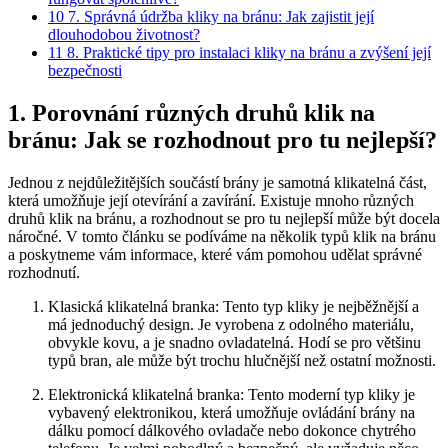
10
7. Správná údržba kliky⁤ na bránu: Jak zajistit její
dlouhodobou životnost?
11
8. ⁣Praktické tipy⁢ pro instalaci⁢ kliky na‌ bránu⁣ a zvýšení její
bezpečnosti
1. ⁣Porovnání ⁤různých druhů klik na
bránu: Jak se rozhodnout pro tu nejlepší?
Jednou‍ z⁣ nejdůležitějších⁢ součástí brány je samotná klikatelná část,
která umožňuje její otevírání‍ a zavírání. Existuje mnoho různých
druhů klik na⁣ bránu, a rozhodnout ⁤se pro ⁣tu ‌nejlepší může být docela
náročné. V tomto ‍článku ⁣se podíváme⁣ na‌ několik typů ‌klik ‍na bránu
a poskytneme vám ⁣informace, které ⁤vám pomohou udělat správné
rozhodnutí.
Klasická⁣ klikatelná ⁤branka: Tento typ kliky je nejběžnější a
má jednoduchý design. Je vyrobena z odolného materiálu, ​
obvykle kovu, a je snadno​ ovladatelná. Hodí se pro většinu
typů bran, ale může být trochu hlučnější než ostatní možnosti.
Elektronická ⁤klikatelná branka: Tento moderní typ kliky je
vybavený elektronikou, která umožňuje‍ ovládání ‍brány na
dálku pomocí dálkového ovladače nebo​ dokonce chytrého