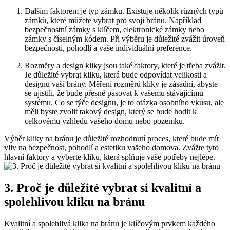
Dalším faktorem je typ zámku.⁢ Existuje několik různých typů
zámků, které můžete vybrat ⁤pro svoji bránu.⁤ Například
⁢bezpečnostní zámky ⁤s klíčem, elektronické ​zámky nebo
zámky s číselným ​kódem. Při výběru je ⁤důležité zvážit úroveň
bezpečnosti, pohodlí a ‍vaše individuální preference.
Rozměry a design kliky ​jsou také faktory, které je ⁤třeba ⁣zvážit.
Je ⁣důležité vybrat kliku, která‌ bude odpovídat velikosti a
designu vaší brány. Měření‍ rozměrů kliky je ⁣zásadní, abyste
se ujistili, že‌ bude přesně pasovat k⁢ vašemu stávajícímu
systému. Co se ‌týče designu, je to otázka osobního vkusu, ale
měli byste zvolit takový design, který se bude hodit k‌
celkovému vzhledu vašeho ⁤domu nebo pozemku.
Výběr⁣ kliky na bránu je důležité rozhodnutí⁢ proces, které bude mít
vliv⁤ na⁣ bezpečnost, ‍pohodlí a estetiku ‌vašeho domova. ​Zvážte ⁤tyto
hlavní faktory a vyberte kliku, která splňuje vaše⁢ potřeby nejlépe.
3. Proč je důležité vybrat si kvalitní a
spolehlivou ⁣kliku na bránu
Kvalitní ‌a spolehlivá⁣ klika​ na bránu je klíčovým prvkem každého