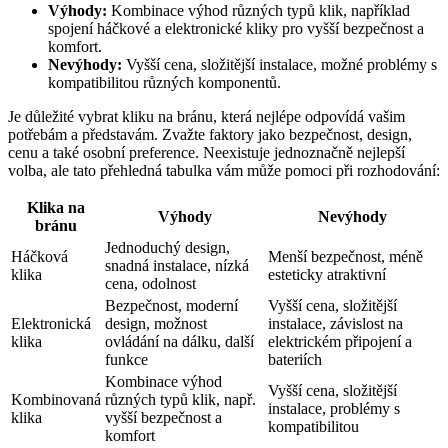
Výhody:
‌Kombinace ​výhod ​různých typů klik,‌ například
spojení háčkové a elektronické kliky pro ‍vyšší⁤ bezpečnost a⁢
komfort.
Nevýhody:
Vyšší cena, složitější instalace, možné problémy s
kompatibilitou‌ různých komponentů.
Je důležité vybrat kliku‌ na bránu,‌ která nejlépe⁤ odpovídá vašim
potřebám a představám. Zvažte faktory jako bezpečnost, design,
cenu a také⁤ osobní preference. Neexistuje jednoznačně nejlepší
volba, ale tato přehledná tabulka vám může pomoci při rozhodování:
Klika na
Výhody
Nevýhody
bránu
Jednoduchý design,⁤
Háčková
Menší bezpečnost, méně
snadná instalace, ​nízká
klika
⁢esteticky atraktivní
cena, odolnost
Bezpečnost, moderní
Vyšší cena,‍ složitější
Elektronická⁢
design, možnost
instalace, závislost na
klika
ovládání ‌na‍ dálku, další
elektrickém ‌připojení a
⁢funkce
bateriích
Kombinace výhod
Vyšší cena, složitější
Kombinovaná
různých typů klik, např.
instalace, problémy s
klika
vyšší⁢ bezpečnost a‍
kompatibilitou
komfort