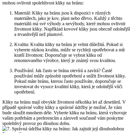
mohou‌ ovlivnit spolehlivost⁣ kliky na bránu:
Materiál: Kliky na bránu⁤ jsou k dispozici v ⁢různých
materiálech, jako⁣ je kov, plast nebo​ dřevo. Každý z ‌těchto
materiálů má své výhody a nevýhody,‍ které mohou ovlivnit
životnost ⁤kliky. Například kovové kliky ‍jsou ⁤obecně odolnější‌
a⁢ trvanlivější než plastové.
Kvalita: Kvalita kliky na bránu je velmi důležitá. Pokud si
vyberete nízkou kvalitu, může se‍ rychleji opotřebovat a mít
‍kratší životnost. Doporučuje se vybrat kliku od
renomovaného​ výrobce, který je známý svou‍ kvalitou.
Používání: Jak často ​se ‌brána otevírá a ‍zavírá? Časté
používání ⁣může způsobit opotřebení a snížit ⁤životnost kliky.
Pokud máte bránu, kterou často používáte, doporučuje se
investovat do ⁢vysoce kvalitní kliky, která je odolnější vůči
opotřebení.
Kliky‍ na‌ bránu ​mají obvykle životnost několika ​let až desetiletí. V
případě správné ⁢volby kliky a správné údržby je možné, že vám
bude sloužit mnohem déle. Vyberte⁤ kliku ‍na⁢ bránu, která ‍vyhovuje ​
vašim potřebám a preferencím a zároveň ​současně vám​ poskytne
‍spolehlivý provoz⁤ po dlouhou dobu.