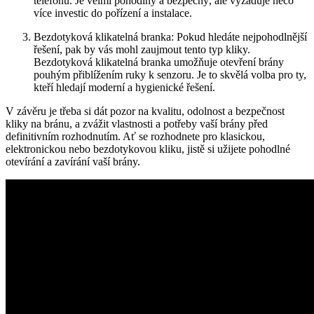
telefonu. Je velmi pohodlný a bezpečný, ale vyžaduje ⁣něco
více investic do pořízení a instalace.
Bezdotyková klikatelná ​branka: Pokud hledáte nejpohodlnější
řešení, pak by vás ‍mohl zaujmout tento typ kliky.
Bezdotyková​ klikatelná branka umožňuje otevření brány
pouhým⁣ přiblížením ruky k senzoru. Je to skvělá volba pro ty,
kteří ‌hledají ⁢moderní ‌a ⁢hygienické řešení.
V závěru ⁤je‌ třeba si dát pozor na kvalitu,‌ odolnost​ a bezpečnost
kliky na ‌bránu, a zvážit vlastnosti a potřeby vaší brány před
definitivním rozhodnutím. Ať ⁣se‌ rozhodnete pro klasickou,
elektronickou nebo ‍bezdotykovou kliku, jistě ⁣si užijete pohodlné
otevírání a⁣ zavírání vaší ⁣brány.