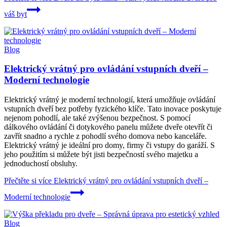
váš byt
Blog
Elektrický vrátný pro ovládání vstupních dveří –
Moderní technologie
Elektrický vrátný je moderní technologií, která umožňuje ovládání
vstupních dveří bez potřeby fyzického klíče. Tato inovace poskytuje
nejenom pohodlí, ale také zvýšenou bezpečnost. S pomocí
dálkového ovládání či dotykového panelu můžete dveře otevřít či
zavřít snadno a rychle z pohodlí svého domova nebo kanceláře.
Elektrický vrátný je ideální pro domy, firmy či vstupy do garáží. S
jeho použitím si můžete být jisti bezpečností svého majetku a
jednoduchostí obsluhy.
Přečtěte si více
Elektrický vrátný pro ovládání vstupních dveří –
Moderní technologie
Blog