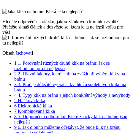
Hledáte odpověď na otázku, jakou⁣ zámkovou korunku ​zvolit?
Přečtěte ⁣si ⁣náš článek a dozvězte se, která je ta nejlepší volba ‌pro
vás!
Obsah
[
schovat
]
1
1. ⁣Porovnání ⁤různých druhů klik na bránu: Jak se
rozhodnout pro tu nejlepší?
2
2. Hlavní faktory, které‌ je ⁤třeba zvážit při⁤ výběru‌ kliky na
bránu
3
3. Proč je důležité vybrat si kvalitní a spolehlivou ⁣kliku na
bránu
4
4. Typy klik na⁢ bránu ⁤a jejich konkrétní výhody ​a nevýhody
5
Háčková ⁢klika
6
Elektronická klika
7
Kombinovaná klika
8
5. Doporučení ⁢odborníků: Které značky klik na bránu ​jsou
nejlepší?
9
6. Jak‍ dlouho můžeme očekávat, že bude klik na bránu
fungovat spolehlivě?