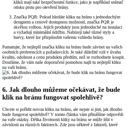
kliků mají také ​bezpečnostní funkce, jako ⁢je například snímač​
otisku prstu pro otevření brány.
Značka PQR: Pokud hledáte kliku na bránu s jednoduchým
designem a cenově dostupnou možností,‌ značka PQR je
skvělou ​volbou. Jejich produkty jsou jednoduché na⁤ instalaci
a vyžadují⁤ minimální údržbu. Nabízejí také‌ různé styly a
barvy, které lze přizpůsobit vašemu vzhledu brány.
Pamatujte, ⁢že‍ nejlepší značka kliku ⁤na bránu bude ‌záviset na vašich‍
osobních preferencích a požadavcích. Je také důležité vzít v úvahu
kvalitu,‌ odolnost a cenu produktu ⁤předtím,⁤ než se rozhodnete ⁣koupit.
Doufáme, že vám naše ⁣doporučení pomohou najít ⁣tu⁤ nejlepší kliku
‌na vaši bránu.
6. Jak‍ dlouho můžeme očekávat, že bude
klik na bránu fungovat spolehlivě?
Chcete ‍si pořídit novou kliku ⁣na⁤ bránu,⁣ ale nejste si⁣ jisti, jak dlouho
bude fungovat spolehlivě?⁣ V tomto článku​ vám přinášíme⁣ odpovědi
na vaše otázky. Délka životnosti kliky na bránu se může ‌lišit v⁢
závislosti na různých faktorech. Zde jsou některé ​z faktorů,​ které