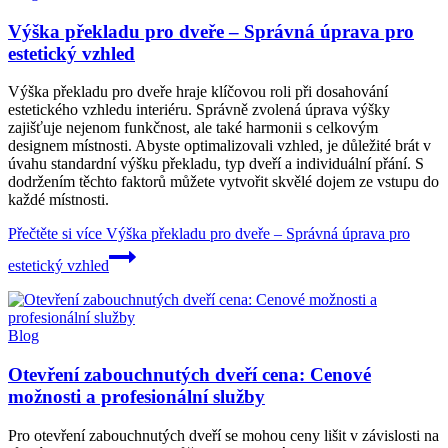
Výška překladu pro dveře – Správná úprava pro
estetický vzhled
Výška překladu pro dveře hraje klíčovou roli při dosahování
estetického vzhledu interiéru. Správně zvolená úprava výšky
zajišťuje nejenom funkčnost, ale také harmonii s celkovým
designem místnosti. Abyste optimalizovali vzhled, je důležité brát v
úvahu standardní výšku překladu, typ dveří a individuální přání. S
dodržením těchto faktorů můžete vytvořit skvělé dojem ze vstupu do
každé místnosti.
Přečtěte si více
Výška překladu pro dveře – Správná úprava pro
estetický vzhled
Blog
Otevření zabouchnutých dveří cena: Cenové
možnosti a profesionální služby
Pro otevření zabouchnutých dveří se mohou ceny lišit v závislosti na