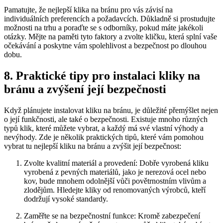
Pamatujte, že nejlepší klika na bránu pro vás závisí ⁤na
‌individuálních preferencích a požadavcích. Důkladně si prostudujte⁤
možnosti ⁢na⁣ trhu a poraďte ⁤se s odborníky, pokud máte jakékoli
otázky. Mějte na paměti tyto faktory a​ zvolte kličku, která‌ splní vaše‍
očekávání a poskytne vám spolehlivost a bezpečnost po dlouhou
dobu.
8. ⁣Praktické tipy⁢ pro instalaci⁢ kliky na‌
bránu⁣ a zvýšení její bezpečnosti
Když⁣ plánujete instalovat ⁢kliku na bránu, ⁢je ⁣důležité přemýšlet nejen
o její funkčnosti, ​ale ‌také o bezpečnosti. Existuje mnoho různých
typů ⁢klik, které můžete ​vybrat,‌ a každý ‌má své vlastní výhody ⁣a
nevýhody. Zde​ je několik‌ praktických ‍tipů, které vám pomohou⁢
vybrat tu nejlepší kliku na bránu ‍a zvýšit její⁢ bezpečnost:
Zvolte ‍kvalitní materiál a provedení: Dobře vyrobená⁣ kliku
‌vyrobená z pevných materiálů, jako je nerezová⁤ ocel ‍nebo
kov, ⁤bude mnohem odolnější⁤ vůči povětrnostním vlivům a
zlodějům. ⁢Hledejte kliky od‍ renomovaných ⁢výrobců, kteří‌
dodržují vysoké‌ standardy.
Zaměřte se na ‍bezpečnostní funkce: Kromě zabezpečení