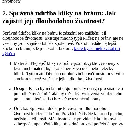
7. Správná údržba kliky⁤ na bránu: Jak
zajistit její dlouhodobou životnost?
Správná údržba kliky na bránu je ​zásadní pro⁤ zajištění​ její
dlouhodobé životnosti. Existuje mnoho typů kliček na‌ brány, ⁣ale ne
⁣všechny jsou stejně odolné ⁣a spolehlivé.⁤ Pokud hledáte nejlepší
kličku ⁤na bránu, zde je⁣ několik faktorů,⁢
které⁤ byste měli zvážit při
výběru
.
Materiál: Nejlepší kliky na ‌brány jsou obvykle vyrobeny z
kvalitních materiálů, jako je nerezová ocel ‍nebo letecký
hliník.‍ Tyto materiály ⁢jsou‌ odolné ‍vůči povětrnostním vlivům⁤
a nekorozi, což ‍zajišťuje jejich dlouhou životnost.
Design: Klika by měla mít⁤ ergonomický design pro snadné a
pohodlné ‌ovládání.‌ Také by měla být vybavena zámky nebo
pojistkou, která zajistí bezpečné uzamčení brány.
Údržba: Správná ⁤údržba ​je klíčová pro dlouhodobou
životnost kličky⁣ na bránu. Pravidelně čistěte kliku od prachu,
‍nečistot ⁣a vlhkosti. Měli byste také pravidelně kontrolovat a
zabezpečit upevnění​ kliky, ‍případně⁤ provést potřebné opravy.