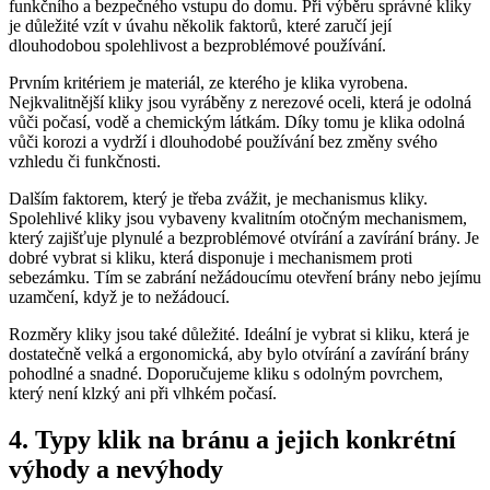
funkčního a bezpečného vstupu do domu. Při výběru ‍správné kliky
je důležité vzít v‍ úvahu‌ několik faktorů, které zaručí její
dlouhodobou spolehlivost a ‌bezproblémové‍ používání.
Prvním kritériem ⁣je materiál, ze kterého je klika vyrobena.
Nejkvalitnější kliky jsou vyráběny z nerezové oceli, která je odolná
⁤vůči počasí,​ vodě a⁣ chemickým ​látkám.‌ Díky tomu je ‌klika odolná
vůči‍ korozi a vydrží i dlouhodobé používání bez změny svého
vzhledu či⁢ funkčnosti.
Dalším faktorem,‍ který‌ je třeba zvážit, je mechanismus kliky.
Spolehlivé kliky jsou vybaveny kvalitním otočným mechanismem,
který zajišťuje plynulé a⁣ bezproblémové​ otvírání a zavírání‍ brány. Je
dobré vybrat si kliku, která disponuje i mechanismem proti
sebezámku. Tím se zabrání nežádoucímu otevření⁢ brány nebo jejímu
uzamčení, když je to ‌nežádoucí.
Rozměry⁢ kliky jsou také důležité. Ideální‌ je vybrat si kliku, ‌která ‍je
dostatečně‍ velká a ergonomická, aby bylo otvírání a zavírání brány
pohodlné a‍ snadné. Doporučujeme kliku s ‌odolným‍ povrchem,
který‌ není klzký ani při ⁤vlhkém počasí.
4. Typy klik na⁢ bránu ⁤a jejich konkrétní
výhody ​a nevýhody