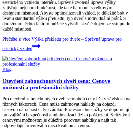
estetického vzhledu interiéru. Správně zvolená úprava výšky
zajišťuje nejenom funkčnost, ale také harmonii s celkovým
designem místnosti. Abyste optimalizovali vzhled, je důležité brát v
úvahu standardní výšku překladu, typ dveří a individuální přání. S
dodržením těchto faktorů můžete vytvořit skvělé dojem ze vstupu do
každé místnosti.
Přečtěte si více
Výška překladu pro dveře – Správná úprava pro
estetický vzhled
Blog
Otevření zabouchnutých dveří cena: Cenové
možnosti a profesionální služby
Pro otevření zabouchnutých dveří se mohou ceny lišit v závislosti na
různých faktorech. Cena může zahrnovat náklady na dojazd,
časovou náročnost či typ zámku. Profesionální služby se doporučují
pro zajištění bezpečnosti a minimalizaci rizika poškození. S různými
cenovými možnostmi je důležité porovnat nabídky a najít tak
odpovídající rovnováhu mezi kvalitou a cenou.