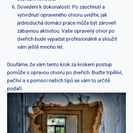
Dovedení k dokonalosti: Po ‍zaschnutí ‌a
vytvrdnutí​ opraveného otvoru uvidíte, jak
jednoduchá domácí práce může být zároveň
zábavnou ⁣aktivitou. Vaše opravený⁢ otvor ‌po
dveřích‌ bude vypadat profesionálně a sloužit
vám ​ještě ‍mnoho let.
Doufáme, ​že‌ vám tento krok za ​krokem⁣ postup
pomůže ​s opravou otvoru po dveřích. Buďte trpěliví,
pečliví a s pomocí našich⁤ tipů se vám to​ určitě
podaří.