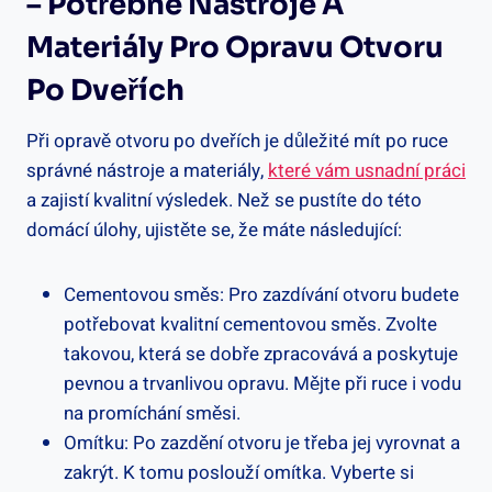
– Potřebné Nástroje A
Materiály ‍pro‌ Opravu Otvoru
Po⁤ Dveřích
Při opravě otvoru⁣ po dveřích je důležité mít po​ ruce⁤
správné nástroje a materiály,
které vám usnadní‌ práci
‍a ‌zajistí⁢ kvalitní výsledek. Než se pustíte ‌do ‍této
⁤domácí úlohy, ujistěte se, že⁣ máte ⁤následující:
Cementovou směs: Pro zazdívání otvoru budete
potřebovat kvalitní cementovou​ směs.⁣ Zvolte
takovou, která⁢ se dobře‌ zpracovává a poskytuje
pevnou a trvanlivou opravu. Mějte při⁢ ruce i vodu‌
na promíchání⁣ směsi.
Omítku: Po zazdění otvoru je třeba⁣ jej vyrovnat a⁢
zakrýt. K tomu poslouží⁣ omítka. Vyberte si​