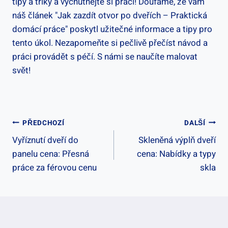
tipy a triky a ⁢vychutnejte si ​práci! Doufáme, že⁤ vám⁤
náš článek "Jak zazdít ​otvor ‌po dveřích⁤ – Praktická
domácí práce" poskytl užitečné informace ⁣a tipy pro​
tento úkol. ⁣Nezapomeňte si pečlivě přečíst ⁢návod a
práci ⁣provádět s péčí. ‍S námi se​ naučíte malovat‍
svět! ⁢
Navigace
PŘEDCHOZÍ
DALŠÍ
Vyříznutí dveří do
Skleněná výplň dveří
Pro
panelu cena: Přesná
cena: Nabídky a typy
Příspěvek
práce za férovou cenu
skla