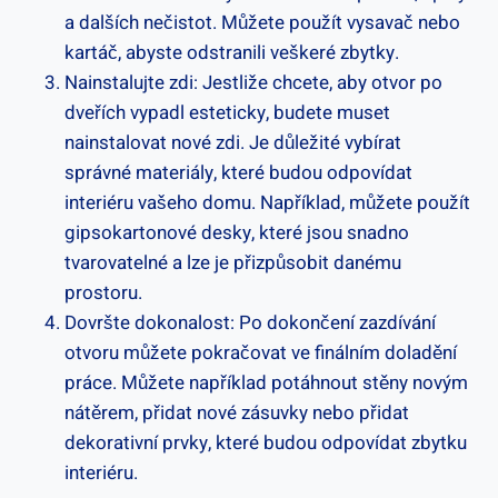
‍a ‍dalších nečistot.⁢ Můžete použít vysavač ​nebo
kartáč, abyste odstranili‌ veškeré zbytky.
Nainstalujte zdi:‌ Jestliže chcete, aby otvor po
dveřích vypadl​ esteticky, budete muset​
nainstalovat‌ nové zdi. Je důležité⁣ vybírat
správné materiály, které budou odpovídat⁢
interiéru vašeho domu. Například, můžete použít
gipsokartonové desky, které jsou snadno
tvarovatelné a lze je přizpůsobit danému⁢
prostoru.
Dovršte dokonalost: Po dokončení zazdívání
otvoru můžete pokračovat ve ‍finálním doladění
práce.‌ Můžete například potáhnout stěny novým
‍nátěrem, přidat nové zásuvky nebo ‍přidat
dekorativní prvky, které ⁢budou ‌odpovídat⁤ zbytku
interiéru.