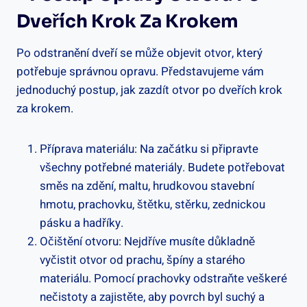
Dveřích Krok Za Krokem
Po odstranění‍ dveří se může objevit otvor, který‌
potřebuje⁢ správnou opravu. Představujeme vám
jednoduchý postup, jak zazdít otvor po‍ dveřích⁣ krok
⁢za krokem.
Příprava materiálu: Na ‍začátku si připravte
všechny potřebné materiály. Budete potřebovat
směs ⁣na zdění, maltu, hrudkovou stavební
hmotu, prachovku, ⁤štětku, stěrku, zednickou
pásku a hadříky.
Očištění ‌otvoru: Nejdříve​ musíte důkladně⁤
vyčistit otvor od prachu, špíny a starého⁤
materiálu.‍ Pomocí prachovky odstraňte veškeré
⁢nečistoty a​ zajistěte, aby povrch byl suchý a