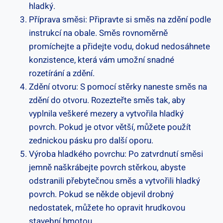
hladký.
Příprava směsi:⁢ Připravte si ​směs na zdění podle
⁣instrukcí na ‌obale. Směs rovnoměrně
promíchejte a přidejte vodu,​ dokud nedosáhnete
konzistence, která vám umožní ⁢snadné
rozetírání a zdění.
Zdění⁢ otvoru: ⁢S ⁤pomocí stěrky ⁢naneste směs na
zdění do⁤ otvoru. Rozezteřte ⁣směs tak, aby
‌vyplnila veškeré mezery a vytvořila hladký
povrch. Pokud je‌ otvor větší, ⁤můžete použít
zednickou pásku pro další oporu.
Výroba hladkého ​povrchu: Po zatvrdnutí směsi⁤
jemně naškrábejte povrch stěrkou, abyste
odstranili ⁤přebytečnou směs a vytvořili​ hladký
povrch. Pokud⁢ se⁣ někde objevil drobný⁤
nedostatek, můžete‌ ho opravit hrudkovou
stavební hmotou. ⁤