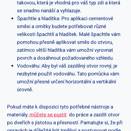
takovou, která ⁣je vhodná ​pro​ váš‍ typ zdi ​a která
se snadno nanáší a vyhlazuje.
Špachtle a ⁢hladítka: Pro aplikaci cementové‍
směsi a ​omítky budete⁤ potřebovat‍ různé
velikosti ⁣špachtlí a hladítek. ⁣Malé špachtle vám
pomohou‍ přesně aplikovat směs ⁣do otvoru,
zatímco větší⁢ hladítka‍ vám​ umožní ‌vyrovnat
povrch a ⁤dosáhnout požadovaného vzhledu.
Vodováhu: Aby byl váš zazděný‌ otvor rovný, je
nezbytné ⁤použít vodováhu. Tato pomůcka vám‍
umožní přesné určení horizontální a vertikální
⁢úrovně.
Pokud máte k dispozici tyto potřebné nástroje‍ a
materiály,⁢
můžete se pustit
⁣ do práce a ‍zazdít otvor
po dveřích s jistotou a přesností. Pamatujte si,⁣ že​ při‍
opravách je důležité‌ být trpělivý a‌ postupovat podle