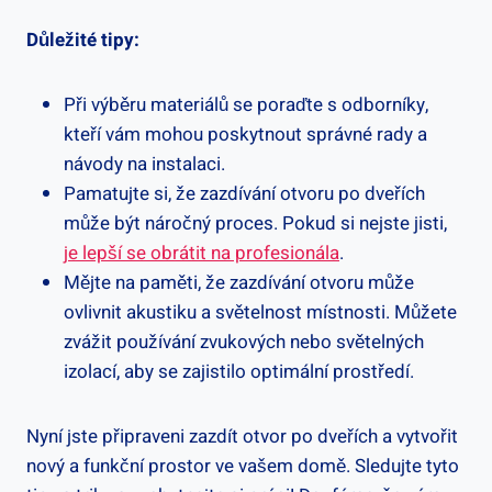
Důležité tipy:
Při výběru ‍materiálů ‍se​ poraďte ⁤s odborníky,
kteří vám mohou poskytnout správné rady a
návody‌ na instalaci.
Pamatujte ⁢si, že zazdívání‍ otvoru po dveřích
může být náročný proces. Pokud si nejste jisti, ⁣
je lepší se obrátit na ⁤profesionála
.
Mějte na paměti, že zazdívání ‌otvoru může
ovlivnit akustiku a​ světelnost ⁣místnosti. Můžete
zvážit používání ⁢zvukových⁢ nebo světelných
izolací, aby ‌se zajistilo optimální prostředí.
Nyní jste připraveni zazdít otvor ‌po dveřích a ⁣vytvořit
nový a funkční prostor ve⁣ vašem domě. Sledujte tyto