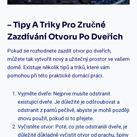
– Tipy A Triky Pro Zručné
‍zazdívání Otvoru Po ⁣dveřích
Pokud se rozhodnete ⁤zazdít ‍otvor po​ dveřích,
můžete⁤ tak vytvořit nový a ​užitečný prostor ve vašem‌
domě. Existuje několik tipů a triků, které vám
pomohou při⁢ této ⁢praktické domácí ‍práci.
Vyjměte dveře: Nejprve musíte ⁣odstranit
existující dveře. Je důležité je odšroubovat a
odstranit z pantů pečlivě,​ abyste⁣ je ⁤mohli později
znovu použít, pokud ⁢si ⁢to přejete.
Vyčistěte otvor: Poté, co ​jste odstranili dveře, je‌
důležité důkladně vyčistit otvor od prachu, špíny