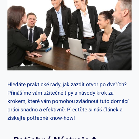
Hledáte praktické rady, jak zazdít‍ otvor po dveřích?
‍Přinášíme⁣ vám ⁤užitečné tipy⁢ a návody krok‍ za⁢
krokem,‍ které ​vám pomohou ‍zvládnout ​tuto domácí
práci snadno ​a‌ efektivně. Přečtěte si náš článek a
‌získejte potřebné know-how!