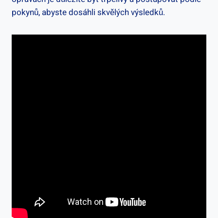
pokynů, abyste dosáhli​ skvělých ⁢výsledků.