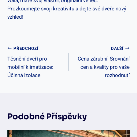
voilà, máte svůj vlastní, originální věnec.
Prozkoumejte svoji kreativitu a dejte své dveře nový
vzhled!
Navigace
PŘEDCHOZÍ
DALŠÍ
Těsnění dveří pro
Cena zárubní: Srovnání
Pro
mobilní klimatizace:
cen a kvality pro vaše
Příspěvek
Účinná izolace
rozhodnutí
Podobné Příspěvky