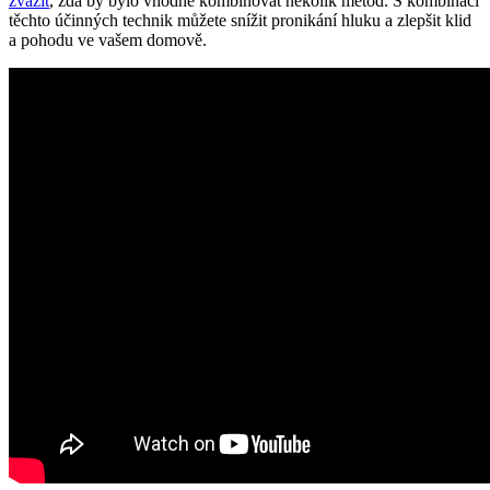
zvážit
, zda by bylo vhodné kombinovat několik metod. S kombinací
těchto účinných technik⁢ můžete snížit pronikání hluku ⁢a zlepšit klid
a pohodu ve vašem domově.