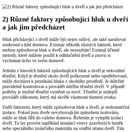
2) Různé faktory způsobující hluk u dveří
a‌ jak jim předcházet
Hluk přicházející z dveří může být⁢ nejen rušivý, ale také narušovat
soukromí a klid domova. Existuje několik různých‌ faktorů,⁢ které
mohou způsobovat​ hluk ‌u dveří, ale nezoufejte! Existují účinné
metody, které ‌můžete použít k odhlučnění dveří a znovu ​si
vychutnat ticho ve svém domově.
Jedním z hlavních faktorů způsobujících hluk‌ u dveří je nekvalitní
těsnění. Když je⁣ těsnění okolo dveří poškozené ‍nebo opotřebované,
může docházet k pronikání hluku z ‍okolního prostředí. Je důležité
pravidelně kontrolovat a provádět údržbu těsnění dveří. V ​případě
potřeby‍ je možné těsnění ‌vyměnit za ‌nové. Těsnění ​je nejlepší
provádět silikonem, který má skvělé vlastnosti tlumení zvuku.
Další faktorem, který‌ může ⁣způsobovat hluk ​u dveří, je nedostatečná
izolace. ‍Pokud jsou dveře nevyhovujícím způsobem​ izolovány,
může⁤ se hluk ‍šířit do vašeho domova. ‍Řešením je vylepšit ​izolaci
dveří.‌ Tu lze provést například instalací vrstvy uzavřených buněk
nebo speciálního izolačního materiálu na vnitřní stranu dveří.‌ Tím