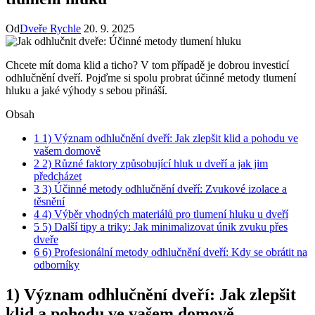
Od
Dveře Rychle
20. 9. 2025
Chcete mít ‍doma klid a ticho? V tom případě⁢ je dobrou investicí
odhlučnění dveří. Pojďme si spolu probrat ⁤účinné‌ metody ⁢tlumení
hluku ⁢a jaké výhody s sebou přináší.
Obsah
1
1) Význam odhlučnění ⁢dveří: Jak​ zlepšit klid a pohodu‌ ve
vašem domově
2
2) Různé faktory způsobující hluk u dveří a‌ jak jim
předcházet
3
3) Účinné ⁢metody odhlučnění dveří: Zvukové izolace a
těsnění
4
4) Výběr vhodných materiálů pro tlumení hluku⁤ u dveří
5
5) Další tipy a triky: Jak ​minimalizovat ⁢únik zvuku přes‍
dveře
6
6) Profesionální ⁣metody odhlučnění dveří: Kdy se obrátit na
odborníky
1) Význam odhlučnění ⁢dveří: Jak​ zlepšit
klid a pohodu‌ ve vašem domově