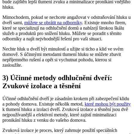
bude zajištěn‍ lepší tlumení zvuku a minimalizace pronikání vnějšího
hluku.
Mimochodem, pokud se nechcete angažovat v odstraňování hluku ‌u​
dveří sami,
můžete ‌se obrátit ⁣na odborníky
. Existuje mnoho firem,
které se ⁤specializují na ‌odhlučnění domů a nabízejí širokou škálu
služeb a⁣ produktů pro‍ snížení hluku. Můžete se poradit s těmito
odborníky a najít nejvhodnější řešení pro‌ vaši situaci.
Nechte hluk ⁣u dveří být minulostí a užijte si ticho a klid ve⁣ svém
domově. S účinnými metodami tlumení hluku se ‍můžete zbavit
nepříjemného rušení a opět si vychutnat pohodu, kterou si
zasloužíte.
3) Účinné ⁢metody odhlučnění dveří:
Zvukové izolace a těsnění
Účinné odhlučnění dveří je zásadním ‍krokem při zabezpečení klidu
a pohody‍ domova.​ Existuje několik⁤ metod,
které mohou být použity
k tlumení hluku‌ a izolaci dveří. Zvuková izolace a ​těsnění jsou dvě
nejpoužívanější a efektivní metody, které zajistí minimalizaci
⁤pronikání⁤ hluku⁢ z venku do ‍vašeho domova.
Zvuková izolace je ‍proces, který zahrnuje použití ⁣speciálních‌