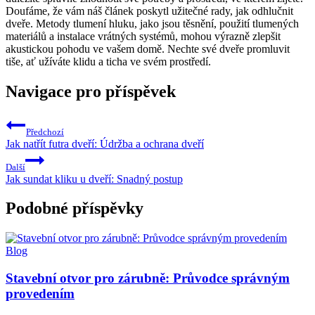
‌Doufáme, že vám náš článek poskytl užitečné rady, jak odhlučnit
‍dveře. Metody tlumení ‍hluku,‌ jako jsou⁢ těsnění, použití tlumených
materiálů‌ a instalace vrátných systémů, mohou​ výrazně zlepšit
akustickou⁤ pohodu ⁤ve⁢ vašem domě. Nechte své‍ dveře promluvit
tiše, ať užíváte klidu a ⁣ticha ve svém⁢ prostředí.
Navigace pro příspěvek
Předchozí
Jak natřít futra dveří: Údržba a ochrana dveří
Další
Jak sundat kliku u dveří: Snadný postup
Podobné příspěvky
Blog
Stavební otvor pro zárubně: Průvodce správným
provedením