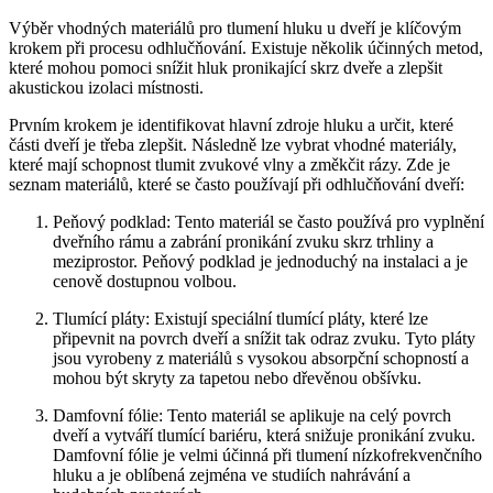
Výběr vhodných materiálů pro tlumení hluku ⁣u ‍dveří je klíčovým
krokem při procesu odhlučňování. Existuje několik ​účinných metod,
které mohou pomoci snížit hluk ⁣pronikající skrz dveře a zlepšit
akustickou izolaci místnosti. ⁢
Prvním krokem je identifikovat hlavní zdroje hluku a určit, které
části dveří je třeba zlepšit. Následně lze vybrat vhodné ‍materiály,
které mají schopnost tlumit zvukové vlny⁣ a změkčit rázy. Zde je
seznam materiálů, ‍které se ‍často používají ⁢při odhlučňování dveří:
Peňový podklad: Tento materiál ​se často používá​ pro vyplnění
dveřního⁣ rámu ⁣a ⁣zabrání pronikání zvuku‍ skrz trhliny a
meziprostor. Peňový podklad ​je jednoduchý na instalaci a je
cenově dostupnou ⁣volbou.
Tlumící‌ pláty: ⁤Existují speciální tlumící pláty,⁢ které lze
připevnit na povrch dveří a snížit tak odraz zvuku. Tyto pláty⁤
jsou vyrobeny ⁣z materiálů s ⁣vysokou absorpční schopností a
mohou být⁢ skryty⁣ za tapetou nebo dřevěnou obšívku.
Damfovní fólie: Tento materiál se aplikuje na​ celý ​povrch
dveří a vytváří tlumící bariéru,⁣ která snižuje pronikání zvuku.
‌Damfovní fólie ⁣je velmi ‌účinná při tlumení nízkofrekvenčního
hluku a je oblíbená zejména ve studiích nahrávání⁢ a