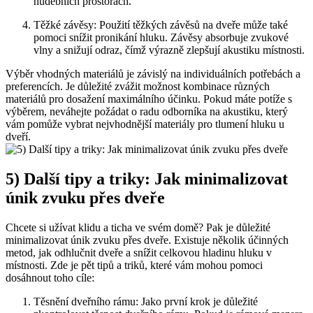
hudebních⁤ prostorách.
Těžké závěsy: Použití těžkých závěsů na dveře může ⁤také
pomoci snížit pronikání hluku. ​Závěsy ⁢absorbuje zvukové
vlny a snižují odraz, čímž výrazně zlepšují ‌akustiku místnosti.
Výběr vhodných materiálů je⁤ závislý⁢ na individuálních potřebách a
preferencích. ‍Je důležité zvážit možnost kombinace různých
materiálů pro dosažení⁣ maximálního účinku. Pokud‍ máte potíže s
výběrem, ⁢neváhejte požádat o radu odborníka na akustiku, který
vám pomůže vybrat nejvhodnější materiály pro tlumení hluku u
dveří.
5) Další tipy a triky: Jak ​minimalizovat
⁢únik zvuku přes‍ dveře
Chcete si užívat klidu a ticha ve svém⁣ domě? Pak je důležité
minimalizovat únik zvuku ‍přes dveře. Existuje několik účinných
metod, jak odhlučnit ⁤dveře a snížit⁤ celkovou hladinu hluku v
místnosti. Zde⁢ je⁣ pět tipů a triků, které vám mohou ⁢pomoci
dosáhnout toho cíle:
Těsnění dveřního rámu: Jako ​první krok je důležité