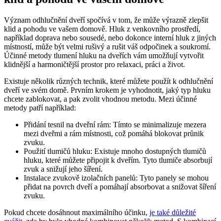
Význam odhlučnění dveří spočívá v tom, že může výrazně zlepšit
klid ‌a pohodu‍ ve vašem domově. Hluk z venkovního prostředí,
například ​doprava nebo sousedé, nebo dokonce interní hluk z ⁤jiných
‍místností, může být velmi ​rušivý ⁤a rušit váš odpočinek a soukromí.
Účinné metody tlumení hluku na dveřích vám umožňují vytvořit
klidnější a harmoničtější‌ prostor pro relaxaci, práci a život.
Existuje několik ⁢různých technik, které můžete použít k odhlučnění
dveří ve svém domě. Prvním krokem je ‍vyhodnotit, jaký typ hluku
chcete zablokovat,​ a pak zvolit vhodnou metodu. Mezi účinné
metody patří například:
Přidání ⁢tesnil na dveřní rám: Tímto se minimalizuje mezera
mezi‌ dveřmi a rám místnosti, což ‍pomáhá blokovat průnik
zvuku.
Použití⁤ tlumičů hluku: Existuje mnoho dostupných tlumičů‌
hluku, které můžete připojit ‍k dveřím. Tyto tlumiče absorbují
zvuk⁤ a snižují jeho šíření.
Instalace zvukově⁣ izolačních panelů: ‌Tyto panely ​se mohou
přidat na povrch⁣ dveří⁤ a pomáhají ‍absorbovat a snižovat šíření
zvuku.
Pokud chcete‍ dosáhnout maximálního‌ účinku,
je také ​důležité