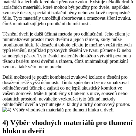
materiálů ⁤a technik k ⁢redukci přenosu zvuku. Existuje několik⁤ druhů
izolačních materiálů, které ⁣mohou být použity pro dveře, například
zvukové desky, speciální izolační pěny nebo zvukově⁤ nepropustné
fólie. Tyto ⁣materiály‍ umožňují⁢ absorbovat a omezovat šíření zvuku,
čímž minimalizují ⁢jeho pronikání do místnosti.
Těsnění dveří je ⁤další účinná‌ metoda pro odhlučnění. ‌Jeho cílem je⁢
minimalizovat‍ prostor⁢ mezi dveřmi a jejich rámem, kudy může
‍proniknout ​hluk. K dosažení tohoto efektu je možné využít různých
typů těsnění, ​například pryžových těsnění ve tvaru písmene⁣ D nebo
⁣samolepicí pásky. Tyto těsnící ‍materiály dokážou vytvořit pevnou a
těsnou bariéru mezi dveřmi a rámem, čímž minimalizují ‌pronikání
zvuku ‌a také ⁤větru nebo prachu.
Další možností je⁤ použít⁣ kombinaci zvukové izolace a těsnění⁤ pro
dosažení‌ ještě vyšší účinnosti. Tímto způsobem lze maximalizovat
odhlučňovací účinek ‌a zajistit ​co nejlepší akustický komfort ve
vašem domově. Máte-li problémy s hlukem ⁢z ulice, sousedů ‍nebo
ostatních prostorů, neváhejte vyzkoušet tyto účinné metody
odhlučnění dveří a⁣ vychutnejte si klidný a ‌tichý domovový ⁢prostor.
4) Výběr vhodných materiálů pro tlumení
hluku⁤ u dveří