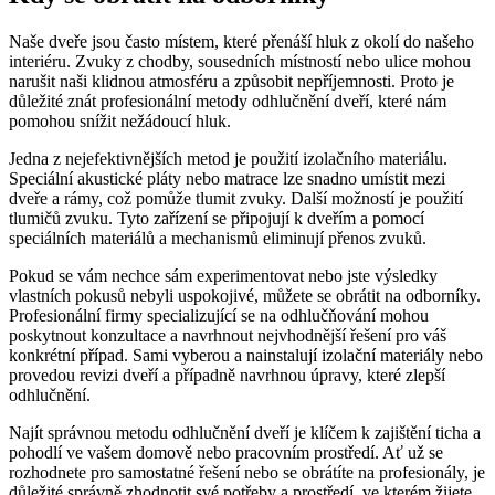
Naše ‌dveře jsou často místem, které‍ přenáší hluk z okolí do našeho
interiéru. Zvuky z chodby, sousedních místností nebo ulice mohou​
narušit naši klidnou atmosféru a způsobit nepříjemnosti. Proto je
důležité znát ⁤profesionální ​metody odhlučnění dveří, které nám
pomohou snížit nežádoucí hluk.
Jedna z nejefektivnějších metod je použití izolačního⁢ materiálu.‌
Speciální ⁤akustické pláty nebo⁤ matrace lze snadno umístit⁢ mezi
dveře a⁣ rámy, což pomůže tlumit zvuky. ⁣Další možností je použití
tlumičů zvuku. ⁣Tyto zařízení se připojují ‌k ⁤dveřím ​a​ pomocí
speciálních materiálů a mechanismů eliminují přenos zvuků.
Pokud se vám nechce sám experimentovat nebo ‌jste ​výsledky
vlastních pokusů nebyli⁣ uspokojivé, můžete se obrátit na odborníky.
Profesionální firmy specializující se na odhlučňování mohou
poskytnout ‌konzultace a navrhnout nejvhodnější řešení pro⁢ váš
konkrétní případ. Sami vyberou a nainstalují izolační materiály nebo
provedou‌ revizi⁤ dveří a případně navrhnou úpravy, které zlepší
odhlučnění.
Najít správnou metodu odhlučnění dveří je klíčem k zajištění ticha a
pohodlí ve vašem ‍domově nebo pracovním prostředí. Ať už se
rozhodnete pro​ samostatné řešení nebo se obrátíte na profesionály, je
důležité správně ⁤zhodnotit své ‌potřeby a prostředí, ve kterém žijete.