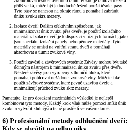
⁢zkontrolovat těsnost⁢ dveřního rámu. Pokud je rámová mezera
příliš velká, může být jednoduché řešení použít těsnící pásy.​
Tyto pásy se nanesou na okraje rámu a ⁢pomáhají zabránit
úniku zvuku skrz mezery.
Izolace dveří: Dalším efektivním způsobem, jak
minimalizovat únik zvuku přes dveře, je použití izolačního
materiálu. Izolace dveří je⁣ k dispozici‌ v různých formách, jako
jsou speciální izolační panely nebo pěnové ‍materiály. Tyto‌
materiály se umístí na vnitřní‍ stranu dveří a pomáhají
absorbovat a tlumit zvukové vlny.
Použití závěsů a závěrových systémů: Závěsy mohou ‌být také
účinným nástrojem k ⁤minimalizaci úniku‍ zvuku přes⁣ dveře.
‌Některé závěsy jsou vyrobeny z tlumičů hluku, které
pomáhají pohlcovat nežádoucí zvukové vlny. Můžete také
použít závěrové systémy, které pevně uzavřou⁤ dveře a
minimalizují průchod zvuku skrz mezery.
Pamatujte, že pro dosažení maximálních ​výsledků je nejlepší
‍kombinovat tyto ⁤metody. Každý ⁤krok však může pomoci snížit únik
zvuku a vytvořit klidnější a tiché prostředí ve ⁤vašem domě.
6) Profesionální ⁣metody odhlučnění dveří:
Kdy se obrátit na odborníky