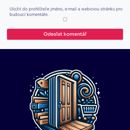
Uložit do prohlížeče jméno, e-mail a webovou stránku pro
budoucí komentáře.