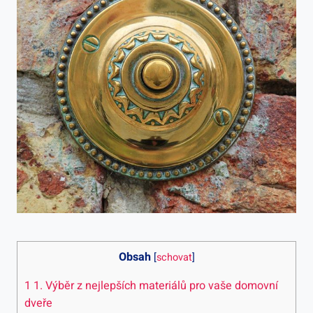
Obsah
[
schovat
]
1
1. Výběr z nejlepších materiálů pro vaše domovní
dveře