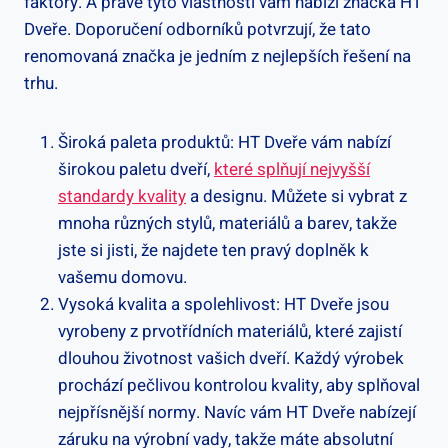
faktory. A právě tyto vlastnosti vám nabízí značka HT
Dveře. Doporučení odborníků potvrzují, že tato
renomovaná značka je jedním z nejlepších řešení na
trhu.
Široká paleta produktů: HT Dveře vám nabízí
širokou paletu dveří,
které splňují nejvyšší
standardy kvality
a designu. Můžete si vybrat z
mnoha různých stylů, materiálů a barev, takže
jste si jisti, že najdete ten pravý doplněk k
vašemu domovu.
Vysoká kvalita a spolehlivost: HT Dveře jsou
vyrobeny z prvotřídních materiálů, které zajistí
dlouhou životnost vašich dveří. Každý výrobek
prochází pečlivou kontrolou kvality, aby splňoval
nejpřísnější normy. Navíc vám HT Dveře nabízejí
záruku na výrobní vady, takže máte absolutní