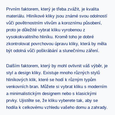
Prvním faktorem, který je třeba zvážit, je kvalita
materiálu. Hliníkové kliky jsou známé svou odolností
vůči⁤ povětrnostním vlivům a ⁤koroznímu působení,
proto je důležité vybrat kliku⁣ vyrobenou⁣ z
vysokokvalitního hliníku. Kromě ⁢toho je ⁢dobré
zkontrolovat povrchovou úpravu kliky, která by měla
být odolná vůči poškrábání a slunečnímu záření.
Dalším faktorem, který by mohl ovlivnit váš ‌výběr, je
styl a design kliky. Existuje mnoho ⁤různých‌ stylů
hliníkových klik, které se hodí k různým typům
venkovních bran. Můžete⁢ si vybrat kliku s moderním
a minimalistickým⁣ designem nebo s klasickými
prvky. Ujistěte se,‌ že ⁣kliku vyberete tak, aby se
hodila k celkovému vzhledu ​vašeho domu a zahrady.