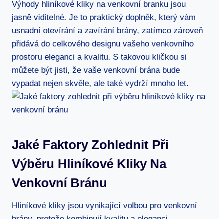
Výhody hliníkové kliky na venkovní branku jsou
jasně ⁣viditelné. Je to praktický doplněk, který vám
usnadní otevírání ‌a zavírání brány,⁢ zatímco zároveň
přidává do⁤ celkového designu vašeho venkovního
prostoru eleganci a kvalitu. S takovou‌ kličkou si
můžete být jisti, že vaše venkovní brána bude
vypadat nejen skvěle, ale také vydrží⁢ mnoho let.
Jaké Faktory Zohlednit Při
Výběru‍ Hliníkové Kliky Na
⁢venkovní Bránu
Hliníkové⁤ kliky jsou vynikající volbou⁣ pro venkovní
brány, protože kombinují kvalitu a eleganci⁣