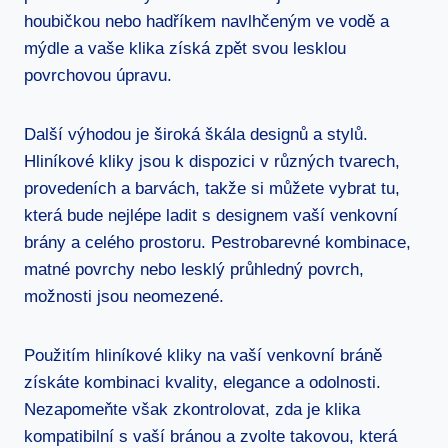
houbičkou nebo ⁢hadříkem navlhčeným ve vodě a
mýdle a ⁢vaše klika získá zpět svou lesklou
povrchovou úpravu.
Další ‍výhodou je široká škála designů a stylů.
Hliníkové kliky jsou k dispozici v​ různých tvarech,
provedeních a⁢ barvách, takže si můžete vybrat tu,⁢
která bude ‌nejlépe⁣ ladit s designem vaší venkovní
brány a celého prostoru. Pestrobarevné kombinace,
matné povrchy nebo lesklý‍ průhledný povrch,
možnosti jsou neomezené.
Použitím‌ hliníkové kliky na vaší venkovní⁤ bráně
získáte kombinaci kvality, elegance a odolnosti.
Nezapomeňte však zkontrolovat, zda je klika
kompatibilní s vaší bránou‍ a zvolte takovou, která