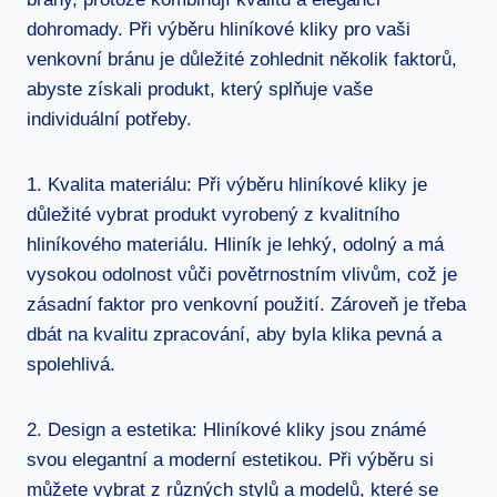
dohromady.⁣ Při ⁤výběru hliníkové kliky ​pro vaši
venkovní bránu je důležité⁤ zohlednit několik faktorů,
abyste získali produkt, který splňuje vaše
individuální potřeby.
1. Kvalita materiálu: Při⁢ výběru hliníkové kliky⁤ je
důležité vybrat produkt vyrobený⁣ z kvalitního
hliníkového materiálu.⁢ Hliník je lehký, odolný a má
vysokou odolnost vůči povětrnostním vlivům, což je
zásadní faktor pro venkovní použití. Zároveň je třeba‍
dbát na kvalitu zpracování,​ aby byla klika‍ pevná a
spolehlivá.
2. Design⁤ a estetika: Hliníkové kliky jsou známé
svou elegantní a moderní estetikou. ⁤Při výběru si
můžete vybrat z různých stylů a modelů, které se