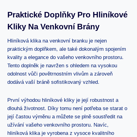
Praktické Doplňky Pro Hliníkové
Kliky ‌na Venkovní Brány
Hliníková klika na venkovní branku je nejen
praktickým doplňkem,‌ ale také⁣ dokonalým spojením
kvality a elegance do vašeho⁣ venkovního prostoru.
Tento doplněk je navržen s ohledem na vysokou
odolnost vůči povětrnostním vlivům a‍ zároveň
dodává vaší ‌bráně sofistikovaný vzhled. ​
První⁤ výhodou hliníkové kliky je její robustnost a
dlouhá ⁤životnost. ⁣Díky tomu ‌není potřeba se starat o
její častou ⁢výměnu a můžete se plně soustředit ‌na
užívání vašeho ⁣venkovního prostoru. Navíc,
hliníková klika je vyrobena z vysoce kvalitního