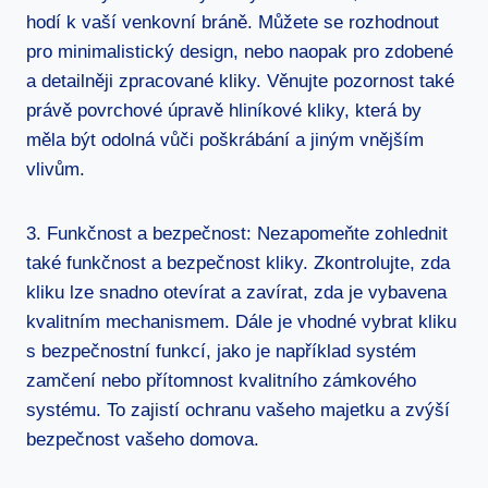
hodí k vaší ‍venkovní⁢ bráně. Můžete se‍ rozhodnout
pro minimalistický design, nebo naopak pro zdobené
a detailněji zpracované kliky. Věnujte pozornost⁤ také
právě povrchové úpravě hliníkové ⁣kliky, která by ​
měla být odolná vůči poškrábání⁢ a jiným vnějším
vlivům.
3. Funkčnost a bezpečnost: Nezapomeňte zohlednit
také funkčnost a⁢ bezpečnost kliky. Zkontrolujte, zda
kliku lze snadno otevírat a zavírat, zda je vybavena
kvalitním mechanismem. Dále je vhodné⁣ vybrat⁤ kliku​
s bezpečnostní ​funkcí, jako⁢ je například⁤ systém
zamčení⁤ nebo přítomnost kvalitního zámkového
systému.⁢ To zajistí ochranu vašeho ⁤majetku a zvýší‌
bezpečnost vašeho domova.