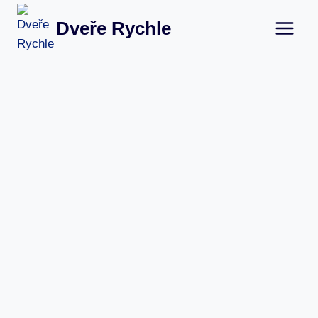
Přeskočit
Dveře Rychle
na
obsah