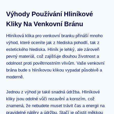
Výhody​ Používání‍ Hliníkové
Kliky Na Venkovní Bránu
Hliníková⁤ klika pro venkovní branku ⁣přináší mnoho
výhod, které oceníte jak z hlediska pohodlí, tak z
estetického hlediska. Hliník je lehký, ale‌ zároveň
pevný materiál, což zajišťuje dlouhou životnost a
odolnost proti povětrnostním ⁢vlivům. Vaše venkovní
brána bude s hliníkovou klikou vypadat působivě a
moderně.
Jednou ‌z výhod je také snadná údržba. ‍Hliníkové
kliky jsou odolné vůči rezavění ⁣a korozím, což
znamená, že nebudete‌ muset trávit čas a​ energii⁣ na
pravidelné nátěry a údržbu. Stačí ‍je očistit měkkou