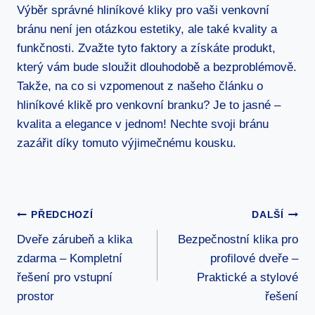
Výběr správné hliníkové ⁣kliky pro ⁤vaši venkovní
bránu není jen otázkou estetiky, ale také⁢ kvality a
funkčnosti. Zvažte tyto faktory a získáte produkt,
který vám⁤ bude sloužit dlouhodobě a bezproblémově.
Takže, na co ⁢si vzpomenout z našeho článku o
hliníkové klikě pro venkovní branku? Je to jasné –
kvalita a elegance v jednom! Nechte svoji bránu
zazářit díky tomuto výjimečnému kousku.
Navigace
PŘEDCHOZÍ
DALŠÍ
Dveře zárubeň a klika
Bezpečnostní klika pro
Pro
zdarma – Kompletní
profilové dveře –
Příspěvek
řešení pro vstupní
Praktické a stylové
prostor
řešení