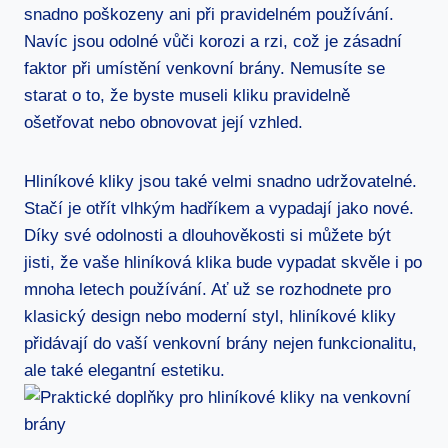
snadno poškozeny​ ani při pravidelném používání.⁢
Navíc jsou odolné vůči korozi a rzi, což je zásadní
faktor‍ při⁤ umístění venkovní brány. Nemusíte ‌se
starat‍ o to, že byste‌ museli kliku​ pravidelně
ošetřovat nebo obnovovat její vzhled.
Hliníkové kliky jsou také velmi snadno udržovatelné.
Stačí je otřít vlhkým hadříkem ⁣a vypadají jako nové.
Díky ⁣své odolnosti ⁣a dlouhověkosti si můžete být
jisti, ⁢že vaše hliníková⁣ klika bude vypadat skvěle i po
mnoha letech používání. Ať už ‌se rozhodnete pro
klasický design nebo moderní styl, hliníkové ⁤kliky
přidávají do ⁣vaší venkovní brány nejen funkcionalitu,
ale také elegantní estetiku.