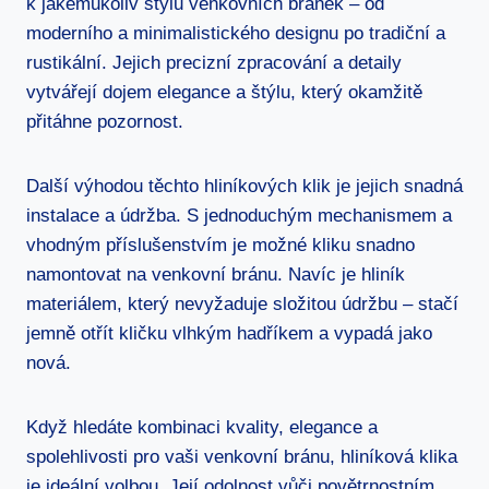
k jakémukoliv stylu venkovních branek – od
⁢moderního a minimalistického designu po tradiční a
rustikální. Jejich precizní zpracování a detaily
vytvářejí dojem elegance a štýlu, který okamžitě
přitáhne pozornost.
Další⁤ výhodou těchto hliníkových klik je jejich snadná
instalace a údržba. ​S jednoduchým mechanismem a
vhodným příslušenstvím je možné​ kliku snadno
namontovat na venkovní bránu. Navíc je hliník
materiálem, který nevyžaduje složitou údržbu​ – stačí
jemně otřít kličku vlhkým hadříkem a vypadá jako
nová.
Když hledáte⁤ kombinaci kvality, elegance a
spolehlivosti pro​ vaši venkovní‍ bránu, hliníková ⁢klika ​
je ideální volbou. Její odolnost⁤ vůči povětrnostním