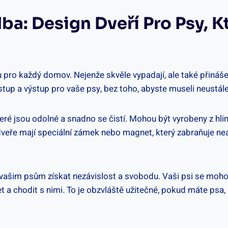
lba: Design Dveří Pro Psy, K
pro každý domov. Nejenže skvěle vypadají, ale také přináše
up a výstup pro vaše psy, bez toho, abyste museli neustále 
teré jsou odolné a snadno se čistí. Mohou být vyrobeny z hlin
dveře mají speciální zámek nebo magnet, který zabraňuje n
í vašim psům získat nezávislost a svobodu. Vaši psi se moh
t a chodit s nimi. To je obzvláště užitečné, pokud máte psa, 