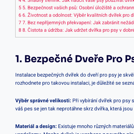
4
4. Snadný trénink: Jak naučit vaše psy používat dv
5
5. Bezpečnost vašich psů: Osobní úložiště a ochrann
6
6. Životnost a odolnost: Výběr kvalitních dvířek pro
7
7. Bez nepříjemných překvapení: Jak zabránit nežádo
8
8. Čistota a údržba: Jak udržet dvířka pro psy v dob
1. Bezpečné Dveře Pro P
Instalace bezpečných dvířek do dveří pro psy je sk
rozhodnete pro takovou instalaci, je důležité se sez
Výběr správné velikosti:
Při vybírání dvířek pro psy 
váš pes se jen tak neprotáhne skrz dvířka, která jsou 
Materiál a design:
Existuje mnoho různých materiálů 