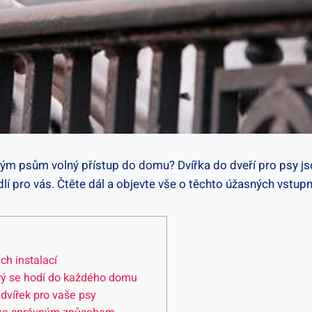
vým psům volný přístup do domu? Dvířka do dveří pro psy js
dlí pro vás. Čtěte dál a objevte vše o těchto úžasných vstu
ch instalací
terý se hodí do každého domu
 dvířek pro vaše psy