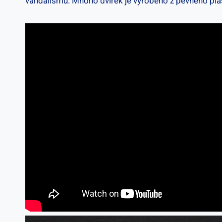
vandalismu. Mnoho dvířek je vyrobeno z pevného plas