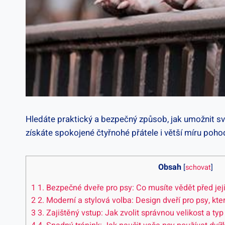
Hledáte praktický a bezpečný způsob, jak umožnit s
získáte spokojené čtyřnohé přátele i větší míru poho
Obsah
[
schovat
]
1
1. Bezpečné dveře pro psy: Co musíte vědět před jeji
2
2. Moderní a stylová volba: Design dveří pro psy, k
3
3. Zajištěný vstup: Jak zvolit správnou velikost a typ