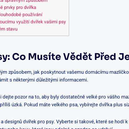
ířka správným způsobem
é prvky pro dvířka
 dlouhodobé používání
ucímu využití dvířek vašimi psy
rém stavu
sy: Co Musíte Vědět Před Je
vělým způsobem, jak poskytnout vašemu domácímu mazlíčkovi
námit s některými důležitými informacemi.
si dejte pozor na to, aby byly dostatečně velké pro vášho ma
příliš úzká. Pokud máte velkého psa, vybírejte dvířka plus si
a designů dvířek pro psy. Vyberte si takové, které se hodí